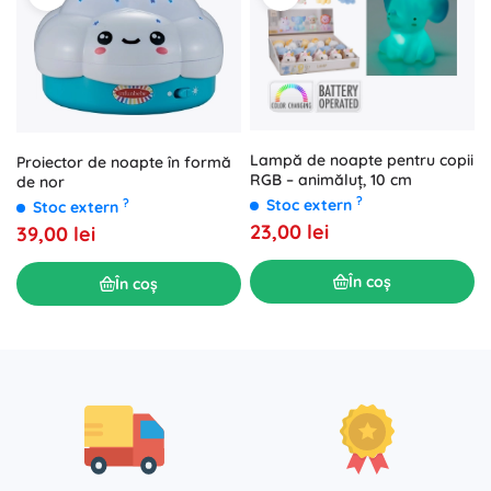
Lampă de noapte pentru copii
Proiector de noapte în formă
RGB – animăluț, 10 cm
de nor
?
Stoc extern
?
Stoc extern
23,00 lei
39,00 lei
În coș
În coș