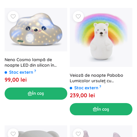
Neno Cosmo lampă de
noapte LED din silicon în
formă de nor cu proiecție de
?
Stoc extern
Veioză de noapte Pabobo
stele
99,00 lei
Lumicolor ursuleț cu
recunoaștere a culorilor
?
Stoc extern
În coș
239,00 lei
În coș