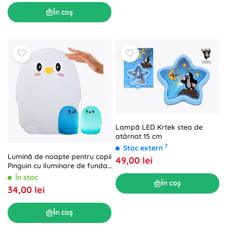
În coș
Lampă LED Krtek stea de
atârnat 15 cm
?
Stoc extern
Lumină de noapte pentru copii
49,00 lei
Pinguin cu iluminare de fundal
RGB și control tactil
În stoc
În coș
34,00 lei
În coș