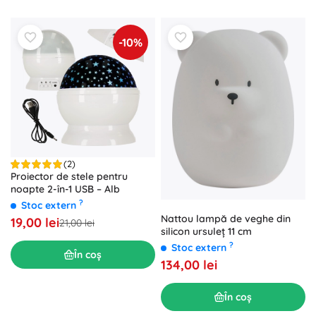
-10%
(2)
Proiector de stele pentru
noapte 2-în-1 USB – Alb
?
Stoc extern
Nattou lampă de veghe din
19,00 lei
21,00 lei
silicon ursuleț 11 cm
?
Stoc extern
În coș
134,00 lei
În coș