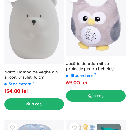
Jucărie de adormit cu
proiecție pentru bebeluși –
Nattou lampă de veghe din
Bufniță
?
Stoc extern
silicon, ursuleț, 16 cm
69,00 lei
?
Stoc extern
154,00 lei
În coș
În coș