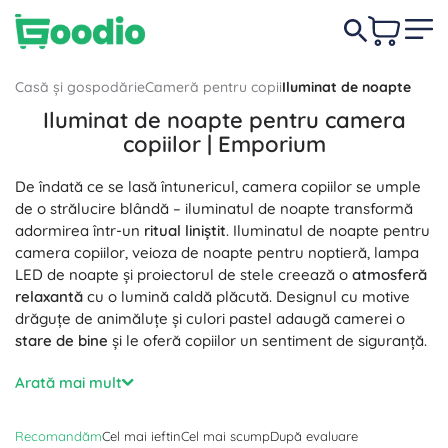
Casă și gospodărie
Cameră pentru copii
Iluminat de noapte
Iluminat de noapte pentru camera
copiilor | Emporium
De îndată ce se lasă întunericul, camera copiilor se umple
de o strălucire blândă – iluminatul de noapte transformă
adormirea într-un
ritual liniștit
. Iluminatul de noapte pentru
camera copiilor, veioza de noapte pentru noptieră, lampa
LED de noapte și proiectorul de stele creează o
atmosferă
relaxantă
cu o lumină caldă plăcută. Designul cu motive
drăguțe de animăluțe și culori pastel adaugă camerei o
stare de bine
și le oferă copiilor un sentiment de siguranță.
Funcțiile practice ușurează utilizarea zilnică:
dimming
și
Arată mai mult
reglarea culorii (alb cald și tonuri fine RGB),
temporizator
de oprire automată
, senzor de mișcare sau de amurg,
Recomandăm
Cel mai ieftin
Cel mai scump
După evaluare
control tactil sau prin telecomandă. LED-urile economice