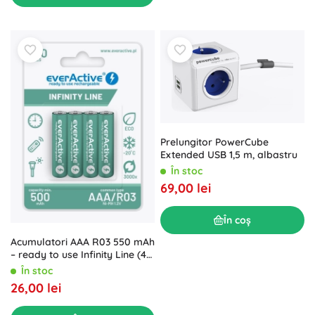
Prelungitor PowerCube
Extended USB 1,5 m, albastru
În stoc
69,00 lei
În coș
Acumulatori AAA R03 550 mAh
– ready to use Infinity Line (4
buc)
În stoc
26,00 lei