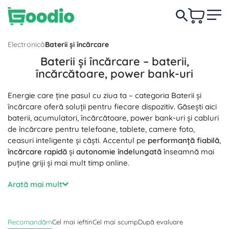
Electronică
Baterii și încărcare
Baterii și încărcare – baterii,
încărcătoare, power bank-uri
Energie care ține pasul cu ziua ta – categoria Baterii și
încărcare oferă soluții pentru fiecare dispozitiv. Găsești aici
baterii, acumulatori, încărcătoare, power bank-uri și cabluri
de încărcare pentru telefoane, tablete, camere foto,
ceasuri inteligente și căști. Accentul pe
performanță fiabilă
,
încărcare rapidă
și
autonomie îndelungată
înseamnă mai
puține griji și mai mult timp online.
Alege baterii alcaline AA, AAA și de 9V pentru
Arată mai mult
electrocasnicele de zi cu zi, celule pe litiu (de ex. CR2032,
CR123A) și baterii tip pastilă pentru telecomenzi și senzori.
Acumulatorii reîncărcabili NiMH și Li‑ion sunt apreciați
Recomandăm
Cel mai ieftin
Cel mai scump
După evaluare
pentru utilizarea repetată, auto-descărcarea redusă și