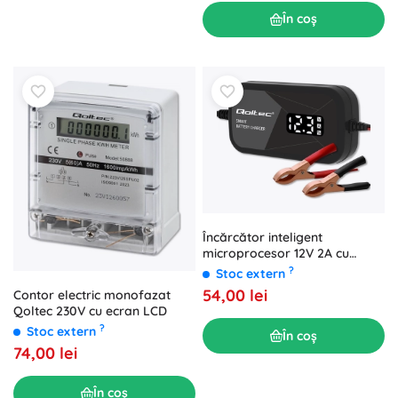
În coș
Încărcător inteligent
microprocesor 12V 2A cu
regenerare pentru
?
Stoc extern
acumulatori AGM și GEL cu
54,00 lei
Contor electric monofazat
afișaj LCD
Qoltec 230V cu ecran LCD
?
Stoc extern
În coș
74,00 lei
În coș