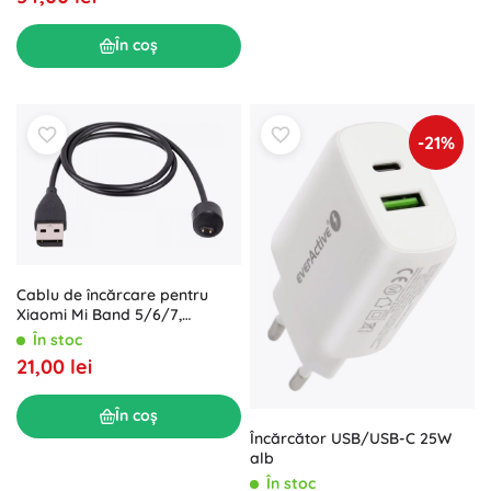
În coș
-21%
Cablu de încărcare pentru
Xiaomi Mi Band 5/6/7,
magnetic, 50 cm
În stoc
21,00 lei
În coș
Încărcător USB/USB-C 25W
alb
În stoc