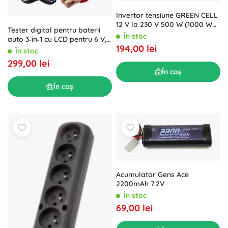
Invertor tensiune GREEN CELL
12 V la 230 V 500 W (1000 W
Tester digital pentru baterii
vârf) – undă sinusoidală
În stoc
auto 3‑în‑1 cu LCD pentru 6 V,
modificată
194,00 lei
12 V și 24 V, 30–200 Ah
În stoc
299,00 lei
În coș
În coș
Acumulator Gens Ace
2200mAh 7.2V
În stoc
69,00 lei