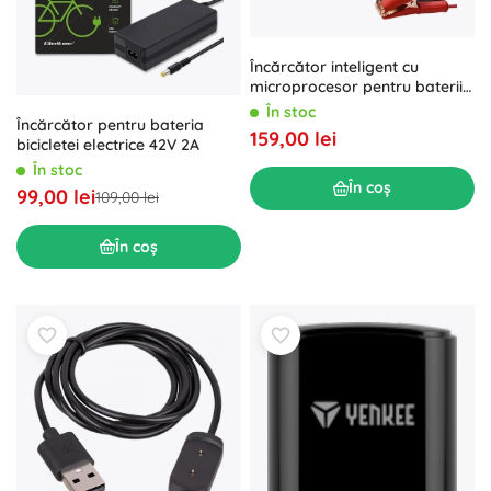
Încărcător inteligent cu
microprocesor pentru baterii
12 V / 12,6 V / 24 V cu funcție
În stoc
Încărcător pentru bateria
de reparație și LCD pentru
159,00 lei
bicicletei electrice 42V 2A
AGM, GEL, WET, SLA și LiFePO4
În stoc
În coș
99,00 lei
109,00 lei
În coș