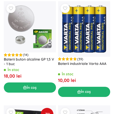
(14)
(39)
Baterii buton alcaline GP 1,5 V
Baterii industriale Varta AAA
- 1 buc
În stoc
În stoc
18,00 lei
10,00 lei
În coș
În coș