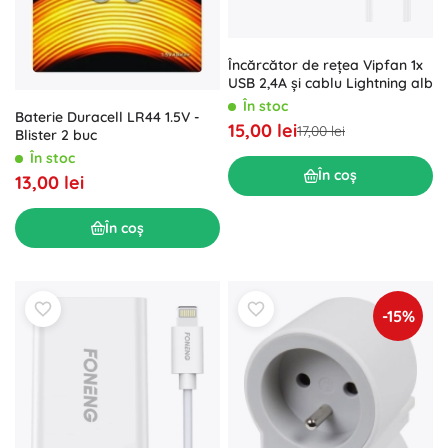
Încărcător de rețea Vipfan 1x
USB 2,4A și cablu Lightning alb
În stoc
Baterie Duracell LR44 1.5V -
15,00 lei
17,00 lei
Blister 2 buc
În stoc
În coș
13,00 lei
În coș
-15%