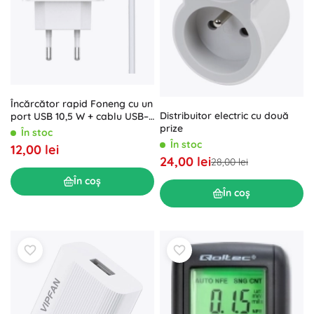
Încărcător rapid Foneng cu un
Distribuitor electric cu două
port USB 10,5 W + cablu USB–
prize
Lightning
În stoc
În stoc
12,00 lei
24,00 lei
28,00 lei
În coș
În coș