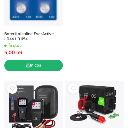
Baterii alcaline EverActive
LR44 LR1154
În stoc
5,00 lei
În coș