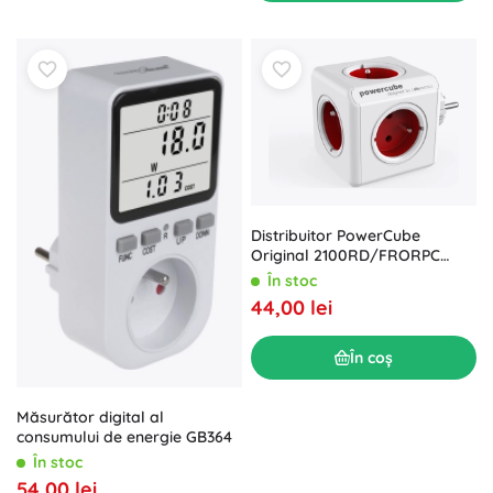
Distribuitor PowerCube
Original 2100RD/FRORPC
Roșu
În stoc
44,00 lei
În coș
Măsurător digital al
consumului de energie GB364
În stoc
54,00 lei