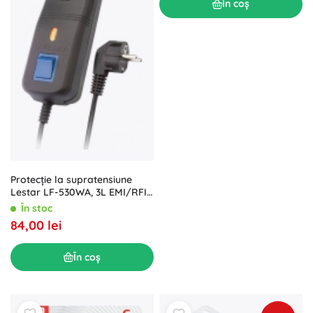
În coș
Protecție la supratensiune
Lestar LF-530WA, 3L EMI/RFI,
3,0m, negru
În stoc
84,00 lei
În coș