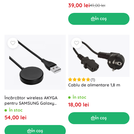
39,00 lei
49,00 lei
În coș
(1)
Cablu de alimentare 1,8 m
În stoc
Încărcător wireless AKYGA
pentru SAMSUNG Galaxy
18,00 lei
Watch cu magnet, cablu USB
În stoc
de 1 m
54,00 lei
În coș
În coș