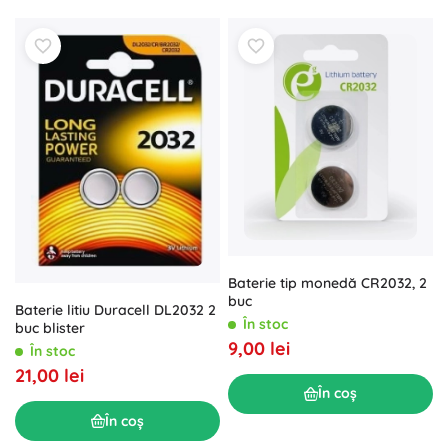
Baterie tip monedă CR2032, 2
buc
Baterie litiu Duracell DL2032 2
În stoc
buc blister
9,00 lei
În stoc
21,00 lei
În coș
În coș