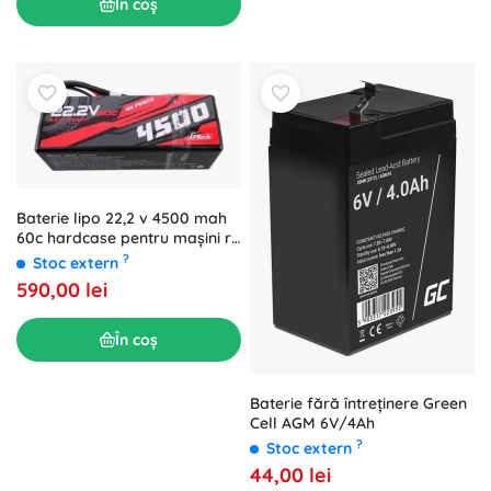
În coș
Baterie lipo 22,2 v 4500 mah
60c hardcase pentru mașini rc
gens ace g-tech
?
Stoc extern
590,00 lei
În coș
Baterie fără întreținere Green
Cell AGM 6V/4Ah
?
Stoc extern
44,00 lei