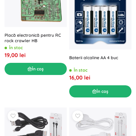
Placă electronică pentru RC
rock crawler HB
În stoc
19,00 lei
Baterii alcaline AA 4 buc
În coș
În stoc
16,00 lei
În coș