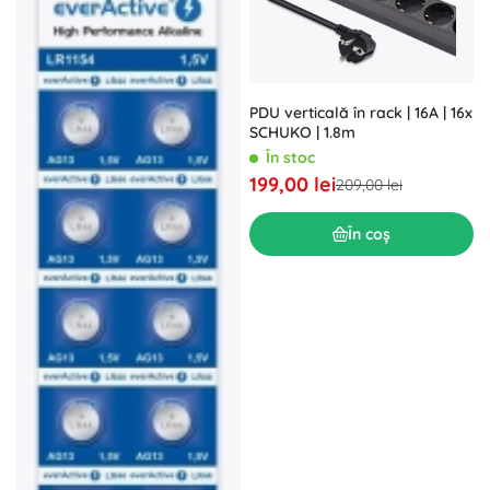
PDU verticală în rack | 16A | 16x
SCHUKO | 1.8m
În stoc
199,00 lei
209,00 lei
În coș