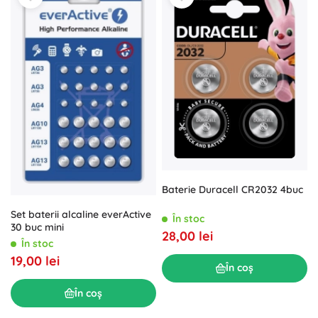
Baterie Duracell CR2032 4buc
Set baterii alcaline everActive
În stoc
30 buc mini
28,00 lei
În stoc
19,00 lei
În coș
În coș