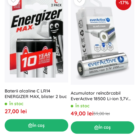
-17%
Baterii alcaline C LR14
Acumulator reîncărcabil
ENERGIZER MAX, blister 2 buc
EverActive 18500 Li-ion 3,7V
În stoc
2100 mAh USB-C
În stoc
27,00 lei
49,00 lei
59,00 lei
În coș
În coș