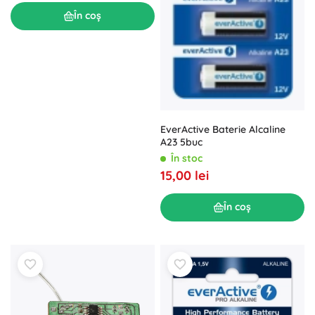
În coș
EverActive Baterie Alcaline
A23 5buc
În stoc
15,00 lei
În coș