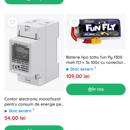
Baterie lipo tattu fun fly 1300
mah 11,1 v 3s 100c cu conector
xt60
?
Stoc extern
109,00 lei
În coș
Contor electronic monofazat
pentru consum de energie pe
șină DIN
?
Stoc extern
54,00 lei