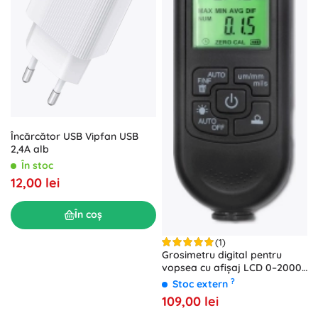
Încărcător USB Vipfan USB
2,4A alb
În stoc
12,00 lei
În coș
(1)
Grosimetru digital pentru
vopsea cu afișaj LCD 0–2000
µm
?
Stoc extern
109,00 lei