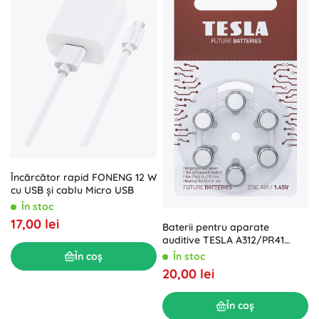
Încărcător rapid FONENG 12 W
cu USB și cablu Micro USB
În stoc
17,00 lei
Baterii pentru aparate
auditive TESLA A312/PR41
1.45V 6 buc
În stoc
În coș
20,00 lei
În coș