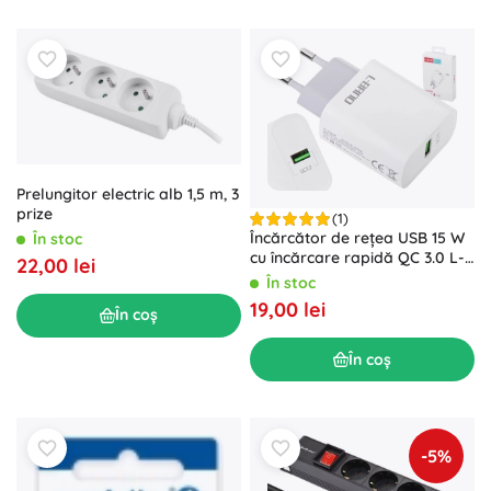
Prelungitor electric alb 1,5 m, 3
prize
(1)
Încărcător de rețea USB 15 W
În stoc
cu încărcare rapidă QC 3.0 L-
22,00 lei
BRNO alb
În stoc
19,00 lei
În coș
În coș
-5%