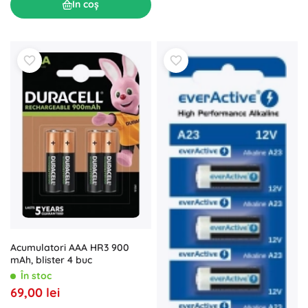
În coș
Acumulatori AAA HR3 900
mAh, blister 4 buc
În stoc
69,00 lei