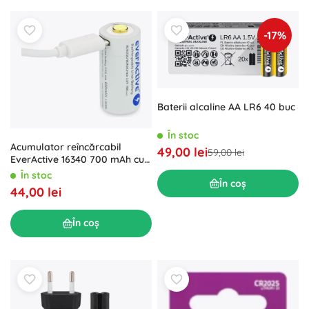
-17%
Baterii alcaline AA LR6 40 buc
În stoc
Acumulator reîncărcabil
49,00 lei
59,00 lei
EverActive 16340 700 mAh cu
micro USB
În stoc
În coș
44,00 lei
În coș