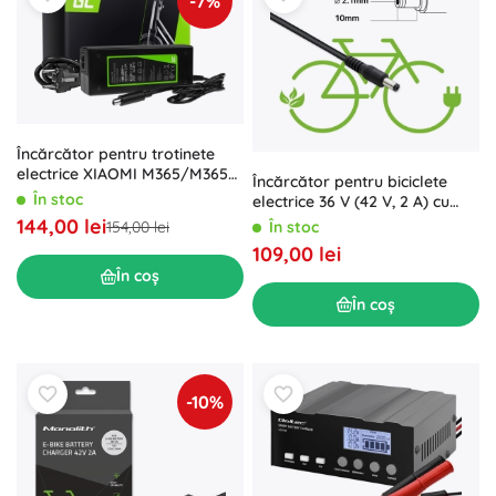
-7%
Încărcător pentru trotinete
electrice XIAOMI M365/M365
Încărcător pentru biciclete
Pro și SEGWAY NINEBOT 42V
În stoc
electrice 36 V (42 V, 2 A) cu
2A
conector 5,5 × 2,1 mm
144,00 lei
154,00 lei
În stoc
109,00 lei
În coș
În coș
-10%