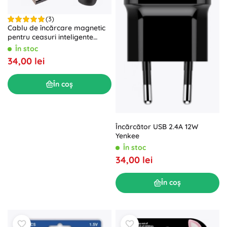
(3)
Cablu de încărcare magnetic
pentru ceasuri inteligente
AMAZFIT (GTS / GTR / T-REX)
În stoc
1 m
34,00 lei
În coș
Încărcător USB 2.4A 12W
Yenkee
În stoc
34,00 lei
În coș