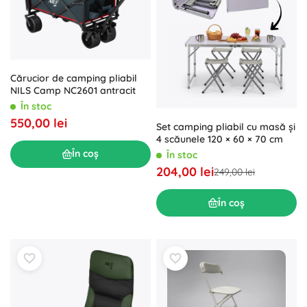
Cărucior de camping pliabil
NILS Camp NC2601 antracit
În stoc
550,00 lei
Set camping pliabil cu masă și
4 scăunele 120 × 60 × 70 cm
În coș
În stoc
204,00 lei
249,00 lei
În coș