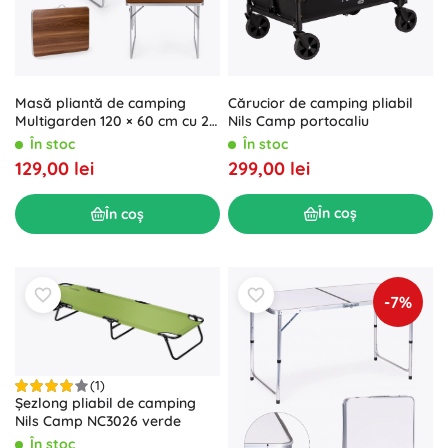
Cărucior de camping pliabil
Masă pliantă de camping
Nils Camp portocaliu
Multigarden 120 × 60 cm cu 2
rafturi laterale, maro
În stoc
În stoc
299,00 lei
129,00 lei
În coș
În coș
-7%
(1)
Șezlong pliabil de camping
Nils Camp NC3026 verde
În stoc