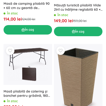
Masă de camping pliabilă 90
Măsuță turistică pliabilă Vilde
× 60 cm cu geantă de
2în1 cu înălțime reglabilă 60 ×
transport MultiGarden
În stoc
40 cm
În stoc
114,00 lei
124,00 lei
149,00 lei
159,00 lei
În coș
În coș
Masă pliabilă de catering și
banchet pentru grădină, 180
cm, maro MODERNHOME
În stoc