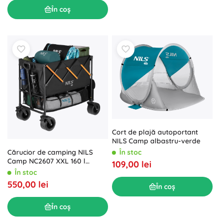
În coș
Cort de plajă autoportant
NILS Camp albastru-verde
În stoc
Cărucior de camping NILS
Camp NC2607 XXL 160 l
109,00 lei
negru-portocaliu
În stoc
550,00 lei
În coș
În coș