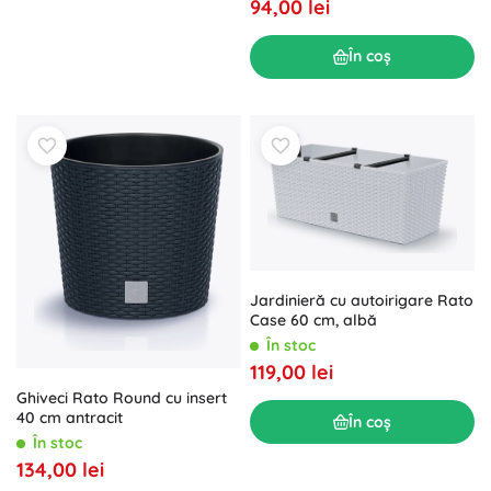
94,00 lei
În coș
Jardinieră cu autoirigare Rato
Case 60 cm, albă
În stoc
119,00 lei
Ghiveci Rato Round cu insert
40 cm antracit
În coș
În stoc
134,00 lei