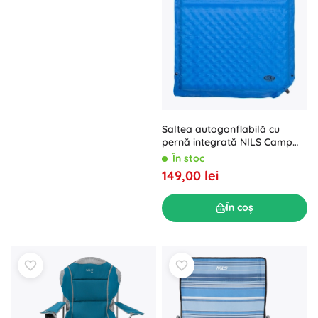
Saltea autogonflabilă cu
pernă integrată NILS Camp
albastră
În stoc
149,00 lei
În coș