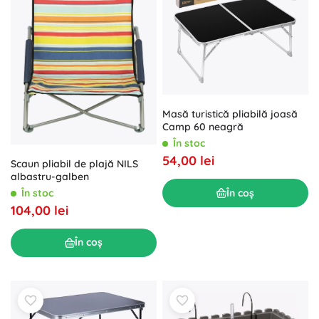
Masă turistică pliabilă joasă
Camp 60 neagră
În stoc
54,00 lei
Scaun pliabil de plajă NILS
albastru-galben
În coș
În stoc
104,00 lei
În coș