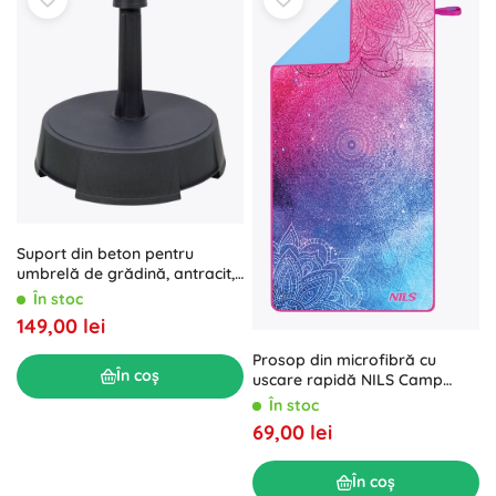
Suport din beton pentru
umbrelă de grădină, antracit,
15 kg
În stoc
149,00 lei
Prosop din microfibră cu
În coș
uscare rapidă NILS Camp
Mandala 160 × 80 cm
În stoc
69,00 lei
În coș