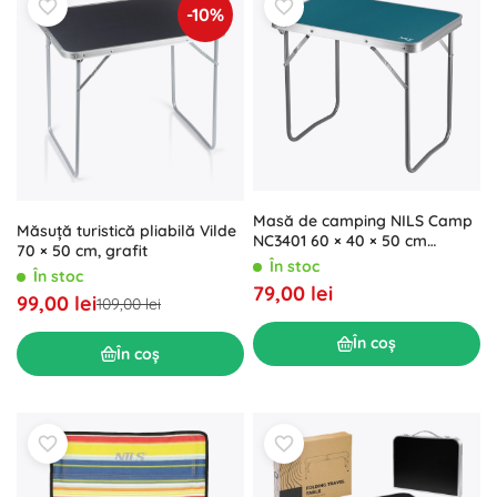
-10%
Masă de camping NILS Camp
Măsuță turistică pliabilă Vilde
NC3401 60 × 40 × 50 cm
70 × 50 cm, grafit
albastră
În stoc
În stoc
79,00 lei
99,00 lei
109,00 lei
În coș
În coș