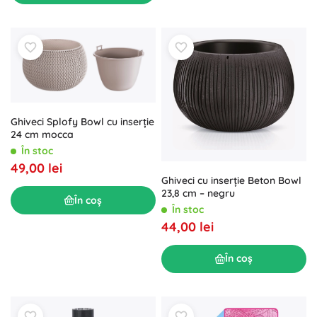
Ghiveci Splofy Bowl cu inserție
24 cm mocca
În stoc
49,00 lei
Ghiveci cu inserție Beton Bowl
23,8 cm – negru
În coș
În stoc
44,00 lei
În coș