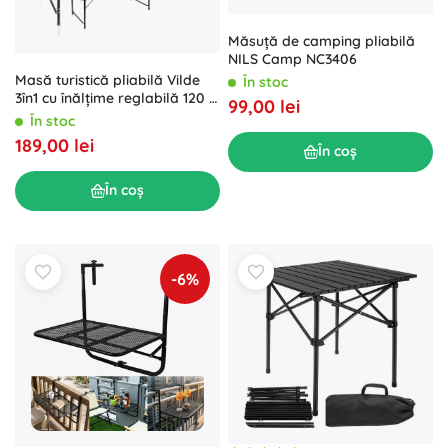
Măsuță de camping pliabilă
NILS Camp NC3406
Masă turistică pliabilă Vilde
În stoc
3în1 cu înălțime reglabilă 120 ×
99,00 lei
60 cm
În stoc
189,00 lei
În coș
În coș
-6%