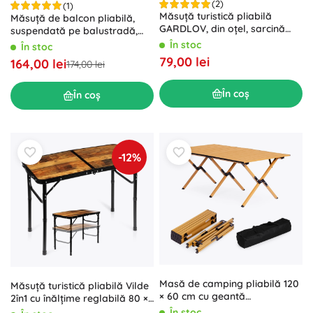
(2)
(1)
Măsuță turistică pliabilă
Măsuță de balcon pliabilă,
GARDLOV, din oțel, sarcină
suspendată pe balustradă,
maximă 70 kg, neagră
reglabilă, capacitate de
În stoc
În stoc
încărcare 30 kg
79,00 lei
164,00 lei
174,00 lei
În coș
În coș
-12%
Masă de camping pliabilă 120
Măsuță turistică pliabilă Vilde
× 60 cm cu geantă
2în1 cu înălțime reglabilă 80 ×
MultiGarden
40 cm
În stoc