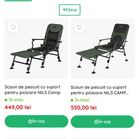
elegant din poliratan/ratan pentru lounge. Stabilitate UV,
Filtre
tratamente anticorozive și perne de calitate cu huse
detașabile, hidrofobe asigură
rezistență la intemperii
,
întreținere facilă
și
confort
pe tot parcursul sezonului.
Funcții practice care economisesc spațiu și timp: scaune
pliabile, fotolii stivuibile, mese de grădină extensibile și
culisante, șezlonguri reglabile, seturi modulare și seturi de
colț pentru grădină. Pentru balcoane mici sau terase mari,
alege cu ușurință un set bistro compact, un set de luat
masa pentru familie cu 4–8 locuri sau un lounge de
relaxare. Ergonomia și structurile rezistente aduc
confort
maxim
,
stabilitate
și
utilizare sigură
în fiecare zi.
Scaun de pescuit cu suport
Scaun de pescuit cu suport
pentru picioare NILS Camp
pentru picioare NILS CAMP
NC1802
În stoc
În stoc
449,00 lei
550,00 lei
În coș
În coș