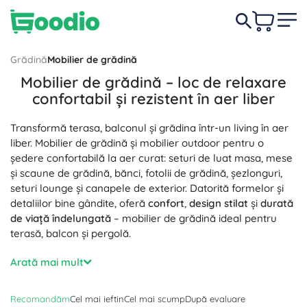
Grădină
Mobilier de grădină
Mobilier de grădină – loc de relaxare
confortabil și rezistent în aer liber
Transformă terasa, balconul și grădina într-un living în aer
liber. Mobilier de grădină și mobilier outdoor pentru o
ședere confortabilă la aer curat: seturi de luat masa, mese
și scaune de grădină, bănci, fotolii de grădină, șezlonguri,
seturi lounge și canapele de exterior. Datorită formelor și
detaliilor bine gândite, oferă
confort
,
design stilat
și
durată
de viață îndelungată
– mobilier de grădină ideal pentru
terasă, balcon și pergolă.
Materiale pentru toate gusturile: mobilier de grădină din
Arată mai mult
lemn (teak, acacia) cu fibră naturală, mobilier de grădină
metalic și din aluminiu cu greutate redusă și rezistență
Recomandăm
Cel mai ieftin
Cel mai scump
După evaluare
ridicată, mobilier din plastic ușor de întreținut și mobilier