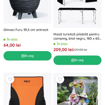
Ghiveci Furu 39,5 cm antracit
Masă turistică pliabilă pentru
camping, blat negru, 180 x 60
În stoc
cm
În stoc
64,00 lei
209,00 lei
229,00 lei
În coș
În coș