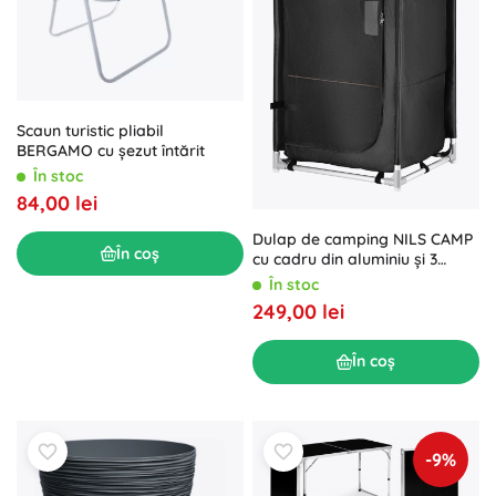
Scaun turistic pliabil
BERGAMO cu șezut întărit
În stoc
84,00 lei
Dulap de camping NILS CAMP
În coș
cu cadru din aluminiu și 3
rafturi
În stoc
249,00 lei
În coș
-9%