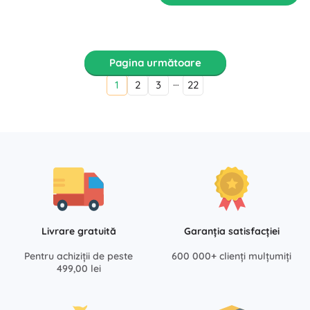
Pagina următoare
…
1
2
3
22
Livrare gratuită
Garanția satisfacției
Pentru achiziții de peste
600 000+ clienți mulțumiți
499,00 lei