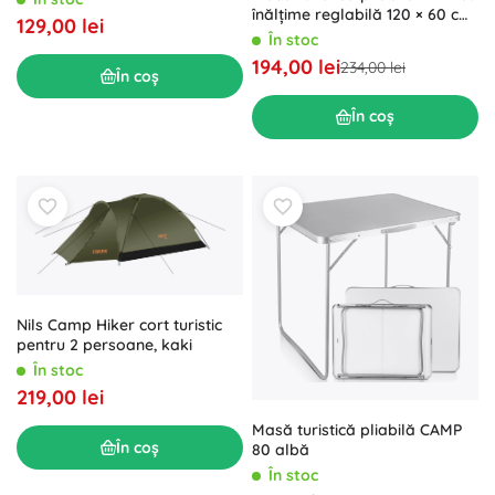
înălțime reglabilă 120 × 60 cm,
129,00 lei
grafit Vilde
În stoc
194,00 lei
234,00 lei
În coș
În coș
Nils Camp Hiker cort turistic
pentru 2 persoane, kaki
În stoc
219,00 lei
Masă turistică pliabilă CAMP
În coș
80 albă
În stoc