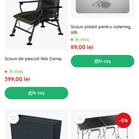
Scaun pliabil pentru catering,
alb
În stoc
89,00 lei
Scaun de pescuit Nils Camp
În coș
În stoc
399,00 lei
În coș
-5%