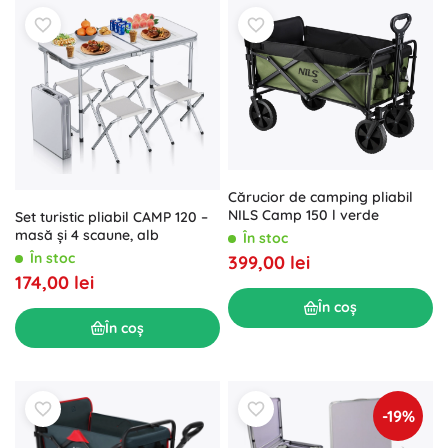
Cărucior de camping pliabil
NILS Camp 150 l verde
Set turistic pliabil CAMP 120 –
masă și 4 scaune, alb
În stoc
În stoc
399,00 lei
174,00 lei
În coș
În coș
-19%