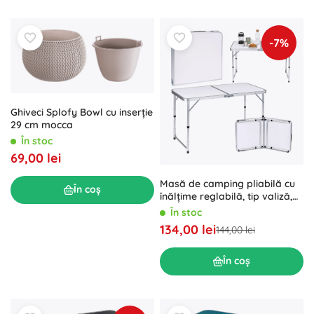
-7%
Ghiveci Splofy Bowl cu inserție
29 cm mocca
În stoc
69,00 lei
Masă de camping pliabilă cu
În coș
înălțime reglabilă, tip valiză,
albă
În stoc
134,00 lei
144,00 lei
În coș