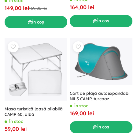
În stoc
164,00 lei
149,00 lei
169,00 lei
În coș
În coș
Cort de plajă autoexpandabil
NILS CAMP, turcoaz
În stoc
Masă turistică joasă pliabilă
169,00 lei
CAMP 60, albă
În stoc
În coș
59,00 lei