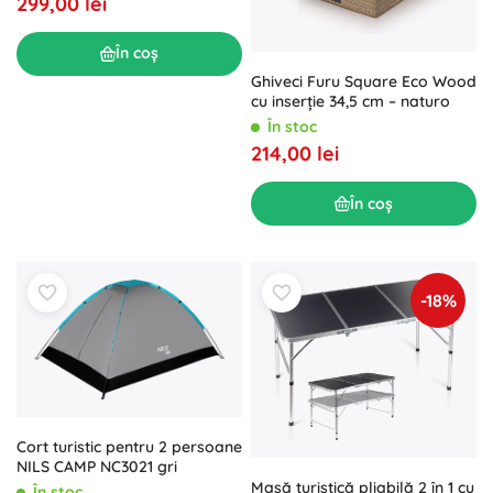
299,00 lei
În coș
Ghiveci Furu Square Eco Wood
cu inserție 34,5 cm – naturo
În stoc
214,00 lei
În coș
-18%
Cort turistic pentru 2 persoane
NILS CAMP NC3021 gri
Masă turistică pliabilă 2 în 1 cu
În stoc