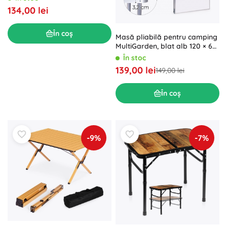
134,00 lei
În coș
Masă pliabilă pentru camping
MultiGarden, blat alb 120 × 60
cm
În stoc
139,00 lei
149,00 lei
În coș
-9%
-7%