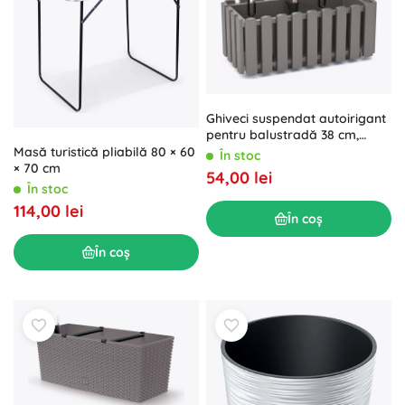
Ghiveci suspendat autoirigant
pentru balustradă 38 cm,
piatră gri
Masă turistică pliabilă 80 × 60
În stoc
× 70 cm
54,00 lei
În stoc
114,00 lei
În coș
În coș