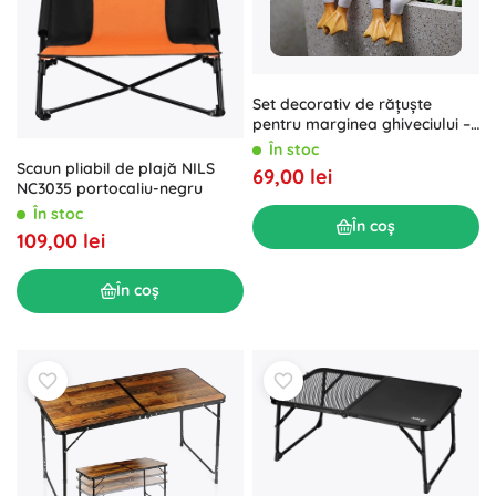
Set decorativ de rățuște
pentru marginea ghiveciului –
2 buc
În stoc
Scaun pliabil de plajă NILS
69,00 lei
NC3035 portocaliu-negru
În stoc
În coș
109,00 lei
În coș