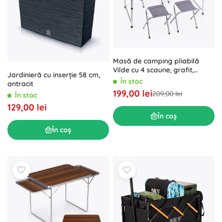
Masă de camping pliabilă
Vilde cu 4 scaune, grafit,
Jardinieră cu inserție 58 cm,
înălțime reglabilă 120 × 60 cm
În stoc
antracit
199,00 lei
209,00 lei
În stoc
129,00 lei
În coș
În coș