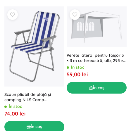
Perete lateral pentru foișor 3
× 3 m cu fereastră, alb, 295 ×
190 cm
În stoc
59,00 lei
În coș
Scaun pliabil de plajă și
camping NILS Camp
albastru‑alb
În stoc
74,00 lei
În coș