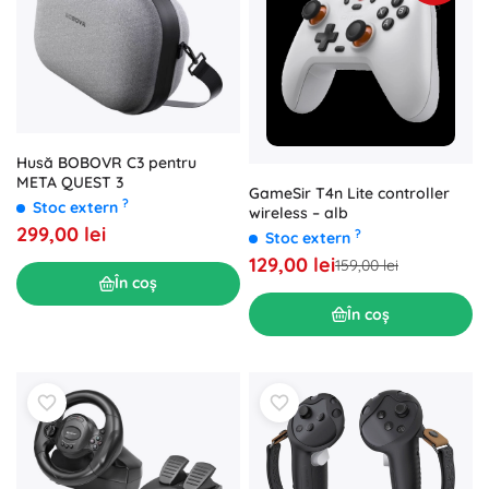
Husă BOBOVR C3 pentru
META QUEST 3
GameSir T4n Lite controller
?
Stoc extern
wireless – alb
299,00 lei
?
Stoc extern
129,00 lei
159,00 lei
În coș
În coș