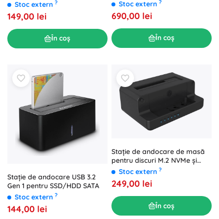
discuri NVMe USB-C
SSD/HDD SATA cu funcție de
?
?
Stoc extern
Stoc extern
clonare
690,00 lei
149,00 lei
În coș
În coș
Stație de andocare de masă
pentru discuri M.2 NVMe și
SATA
?
Stoc extern
Stație de andocare USB 3.2
249,00 lei
Gen 1 pentru SSD/HDD SATA
?
Stoc extern
În coș
144,00 lei