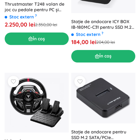
Thrustmaster T248 volan de
joc cu pedale pentru PC și
Xbox
?
Stoc extern
Stație de andocare ICY BOX
2.250,00 lei
2.350,00 lei
IB-180MC-C31 pentru SSD M.2
NVMe și SATA, USB 3.2 Gen 2
?
Stoc extern
Type‑C, aluminiu
În coș
184,00 lei
204,00 lei
În coș
Stație de andocare pentru
SSD M.2 SATA/PCIe