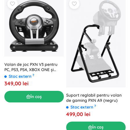
Volan de joc PXN V3 pentru
PC, PS3, PS4, XBOX ONE și
SWITCH
?
Stoc extern
349,00 lei
Suport reglabil pentru volan
În coș
de gaming PXN A9 (negru)
?
Stoc extern
499,00 lei
În coș