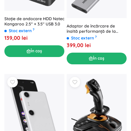
Stație de andocare HDD Natec
Kangaroo 2.5'' + 3.5'' USB 3.0
Adaptor de încărcare de
?
Stoc extern
înaltă performanță de la
XREAL
139,00 lei
?
Stoc extern
399,00 lei
În coș
În coș