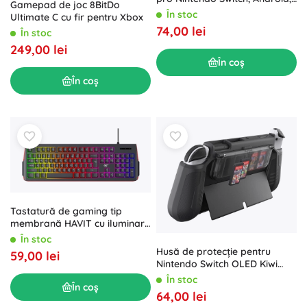
Gamepad de joc 8BitDo
iOS, Windows
În stoc
Ultimate C cu fir pentru Xbox
74,00 lei
În stoc
249,00 lei
În coș
În coș
Tastatură de gaming tip
membrană HAVIT cu iluminare
RGB
În stoc
Husă de protecție pentru
59,00 lei
Nintendo Switch OLED Kiwi
Home N19 neagră
În stoc
În coș
64,00 lei