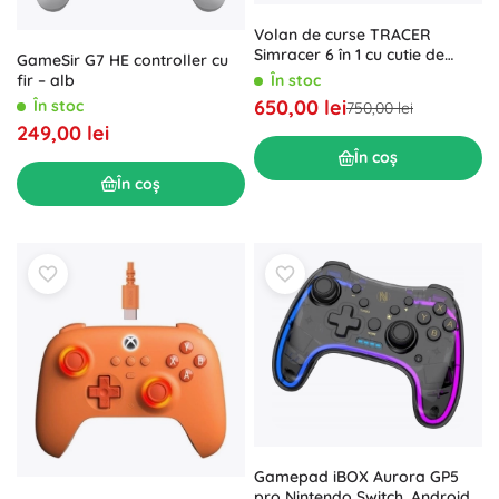
Volan de curse TRACER
Simracer 6 în 1 cu cutie de
GameSir G7 HE controller cu
viteze manuală
În stoc
fir – alb
650,00 lei
În stoc
750,00 lei
249,00 lei
În coș
În coș
Gamepad iBOX Aurora GP5
pro Nintendo Switch, Android,