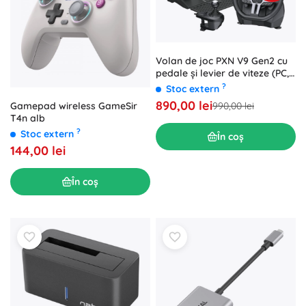
Volan de joc PXN V9 Gen2 cu
pedale și levier de viteze (PC,
PlayStation, Xbox, Switch)
?
Stoc extern
890,00 lei
Gamepad wireless GameSir
990,00 lei
T4n alb
?
Stoc extern
În coș
144,00 lei
În coș