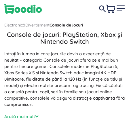
Electronică
Divertisment
Console de jocuri
Console de jocuri: PlayStation, Xbox și
Nintendo Switch
Intrați în lumea în care jocurile devin o experiență de
neuitat – categoria Console de jocuri oferă ce e mai bun
pentru fiecare gamer. Consolele moderne PlayStation 5,
Xbox Series X|S și Nintendo Switch aduc
imagini 4K HDR
uimitoare
,
fluiditate de până la 120 Hz
(în funcție de titlu și
model) și efecte realiste precum ray tracing. Fie că căutați
o consolă pentru copii, seri în familie sau jocuri online
competitive, consolele vă asigură
distracție captivantă fără
compromisuri
.
Procesoarele și cipurile grafice puternice, împreună cu
Arată mai mult
stocarea SSD rapidă
, reduc timpii de încărcare la minimum,
în timp ce răcirea silențioasă menține zgomotul la nivel