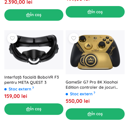
2.390,00 lei
În coș
În coș
Interfață facială BoboVR F3
GameSir G7 Pro 8K Xiaohai
pentru META QUEST 3
Edition controler de jocuri
?
Stoc extern
pentru PC
?
Stoc extern
159,00 lei
550,00 lei
În coș
În coș