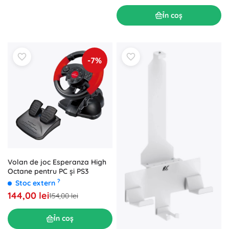
În coș
-7%
Volan de joc Esperanza High
Octane pentru PC și PS3
?
Stoc extern
144,00 lei
154,00 lei
În coș