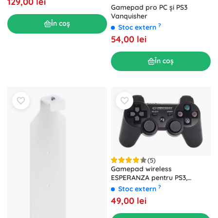
129,00 lei
Gamepad pro PC și PS3
Vanquisher
În coș
?
Stoc extern
54,00 lei
În coș
(5)
Gamepad wireless
ESPERANZA pentru PS3,
Bluetooth, negru
?
Stoc extern
49,00 lei