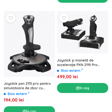
Joystick și manetă de
accelerație PXN 2119 Pro
pentru simulatoare de zbor
?
Stoc extern
499,00 lei
Joystick pxn 2113 pro pentru
În coș
simulatoare de zbor cu
vibrații
?
Stoc extern
194,00 lei
În coș