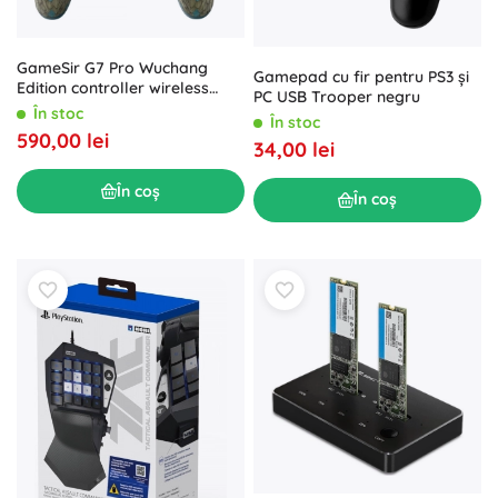
GameSir G7 Pro Wuchang
Gamepad cu fir pentru PS3 și
Edition controller wireless
PC USB Trooper negru
pentru Xbox și PC
În stoc
În stoc
590,00 lei
34,00 lei
În coș
În coș