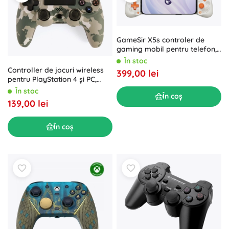
GameSir X5s controler de
gaming mobil pentru telefon,
alb
În stoc
Controller de jocuri wireless
399,00 lei
pentru PlayStation 4 și PC,
design camuflaj
În stoc
În coș
139,00 lei
În coș