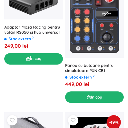
Adaptor Moza Racing pentru
volan RS050 și hub universal
?
Stoc extern
249,00 lei
În coș
Panou cu butoane pentru
simulatoare PXN CB1
?
Stoc extern
449,00 lei
În coș
-19%