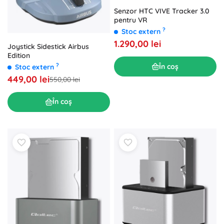
Senzor HTC VIVE Tracker 3.0
pentru VR
?
Stoc extern
1.290,00 lei
Joystick Sidestick Airbus
Edition
?
În coș
Stoc extern
449,00 lei
550,00 lei
În coș