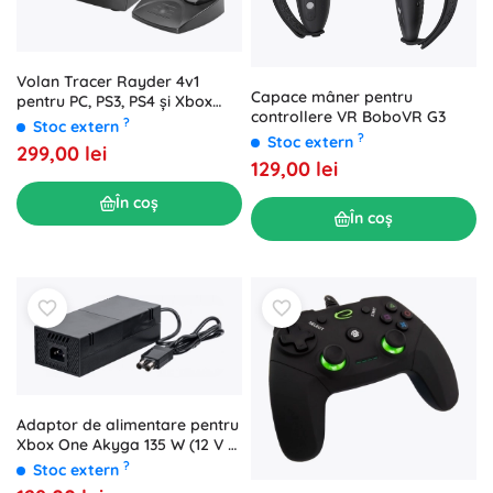
Volan Tracer Rayder 4v1
Capace mâner pentru
pentru PC, PS3, PS4 și Xbox
controllere VR BoboVR G3
One
?
Stoc extern
?
Stoc extern
299,00 lei
129,00 lei
În coș
În coș
Adaptor de alimentare pentru
Xbox One Akyga 135 W (12 V /
10,83 A, 5Vsb / 1 A)
?
Stoc extern