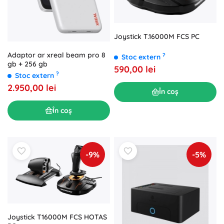
Joystick T.16000M FCS PC
Adaptor ar xreal beam pro 8
?
Stoc extern
gb + 256 gb
590,00 lei
?
Stoc extern
2.950,00 lei
În coș
În coș
-9%
-5%
Joystick T16000M FCS HOTAS