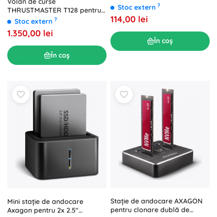
Volan de curse
NGFF/NVMe cu USB 3.1
?
Stoc extern
THRUSTMASTER T128 pentru
114,00 lei
Xbox și PC cu pedale
?
Stoc extern
1.350,00 lei
În coș
În coș
Stație de andocare AXAGON
Mini stație de andocare
pentru clonare dublă de
Axagon pentru 2x 2.5"