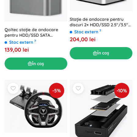
Stație de andocare pentru
discuri 2× HDD/SSD 2.5"/3.5"
Qoltec stație de andocare
SATA cu USB 3.0 și clonare
?
Stoc extern
pentru HDD/SSD SATA
offline
204,00 lei
2.5"/3.5" cu USB 3.0
?
Stoc extern
139,00 lei
În coș
În coș
-5%
-10%