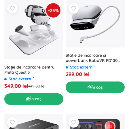
-23%
Stație de încărcare și
powerbank BoboVR PD100
Combo pentru baterii B100
?
Stație de încărcare pentru
Stoc extern
Meta Quest 3
299,00 lei
?
Stoc extern
349,00 lei
449,00 lei
În coș
În coș