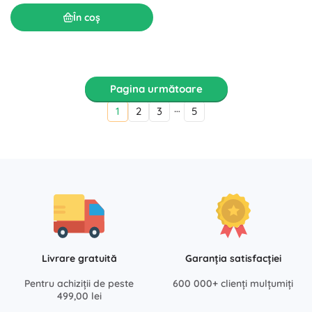
În coș
Pagina următoare
…
1
2
3
5
Livrare gratuită
Garanția satisfacției
Pentru achiziții de peste
600 000+ clienți mulțumiți
499,00 lei