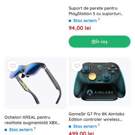
Suport de perete pentru
PlayStation 5 cu suporturi
pentru controllere NanoRS
?
Stoc extern
RS181 alb
94,00 lei
În coș
GameSir G7 Pro 8K Aimlabs
Ochelari XREAL pentru
Edition controler wireless
realitate augmentată XBX
pentru PC
?
Stoc extern
A01+
?
Stoc extern
499,00 lei