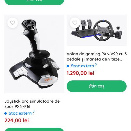
Volan de gaming PXN V99 cu 3
pedale și manetă de viteze
(PC, PS3, PS4, Xbox One,
?
Stoc extern
Switch)
1.290,00 lei
În coș
Joystick pro simulatoare de
zbor PXN-F16
?
Stoc extern
224,00 lei