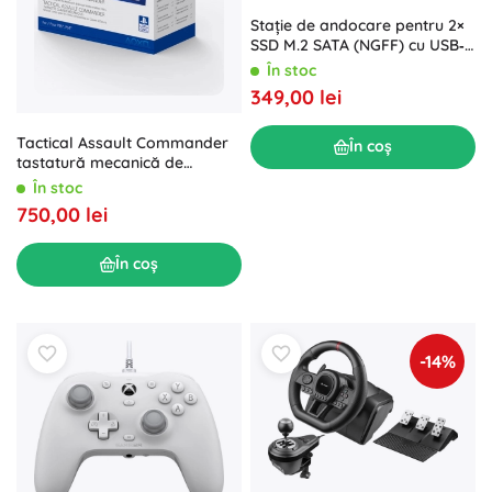
Stație de andocare pentru 2×
SSD M.2 SATA (NGFF) cu USB‑C
Qoltec
În stoc
349,00 lei
Tactical Assault Commander
În coș
tastatură mecanică de
gaming pentru PS5, PS4 și PC
În stoc
750,00 lei
În coș
-14%