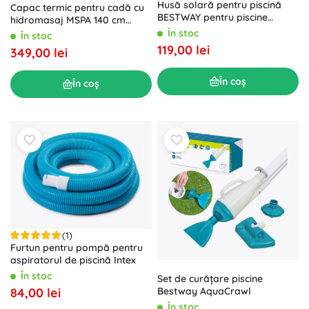
Husă solară pentru piscină
Capac termic pentru cadă cu
BESTWAY pentru piscine
hidromasaj MSPA 140 cm
dreptunghiulare 3,80 × 1,80 m
pentru 4 persoane
În stoc
În stoc
119,00 lei
349,00 lei
În coș
În coș
(1)
Furtun pentru pompă pentru
aspiratorul de piscină Intex
În stoc
Set de curățare piscine
84,00 lei
Bestway AquaCrawl
În stoc