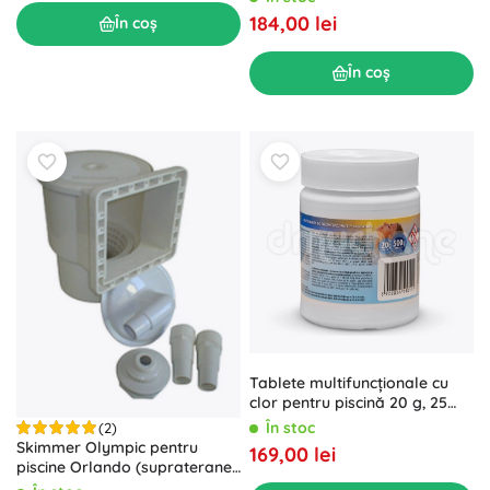
184,00 lei
În coș
În coș
Tablete multifuncționale cu
clor pentru piscină 20 g, 25
buc (0,5 kg)
În stoc
(2)
Skimmer Olympic pentru
169,00 lei
piscine Orlando (supraterane
și îngropate)