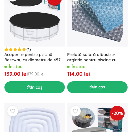
(1)
Prelată solară albastru-
Acoperire pentru piscină
argintie pentru piscine cu
Bestway cu diametru de 457
diametrul oglinzii de apă 3 m
cm
În stoc
În stoc
114,00 lei
139,00 lei
179,00 lei
În coș
În coș
-20%