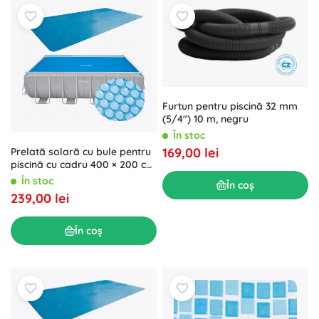
Furtun pentru piscină 32 mm
(5/4") 10 m, negru
În stoc
169,00 lei
Prelată solară cu bule pentru
piscină cu cadru 400 × 200 cm
Intex
În stoc
În coș
239,00 lei
În coș