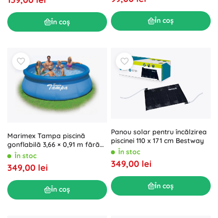
În coș
În coș
Panou solar pentru încălzirea
Marimex Tampa piscină
piscinei 110 x 171 cm Bestway
gonflabilă 3,66 × 0,91 m fără
În stoc
accesorii
În stoc
349,00 lei
349,00 lei
În coș
În coș