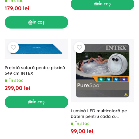
În stoc
În coș
179,00 lei
În coș
Prelată solară pentru piscină
549 cm INTEX
În stoc
299,00 lei
În coș
Lumină LED multicoloră pe
baterii pentru cadă cu
hidromasaj
În stoc
99,00 lei