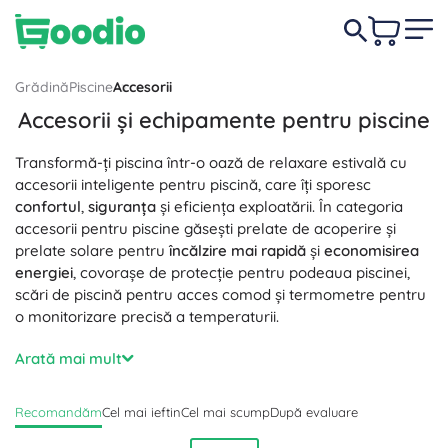
Grădină
Piscine
Accesorii
Accesorii și echipamente pentru piscine
Transformă-ți piscina într-o oază de relaxare estivală cu
accesorii inteligente pentru piscină, care îți sporesc
confortul
,
siguranța
și eficiența exploatării. În categoria
accesorii pentru piscine găsești prelate de acoperire și
prelate solare pentru
încălzire mai rapidă
și
economisirea
energiei
, covorașe de protecție pentru podeaua piscinei,
scări de piscină pentru acces comod și termometre pentru
o monitorizare precisă a temperaturii.
Pentru
întreținere ușoară
și
apă cristalină
îți vin în ajutor
Arată mai mult
accesorii precum plase pentru impurități, perii pentru
piscină, aspiratoare manuale și automate pentru piscină,
Recomandăm
Cel mai ieftin
Cel mai scump
După evaluare
furtunuri pentru aspirator și skimmere. Aceste accesorii
pentru piscină susțin o circulație și o filtrare mai bune,