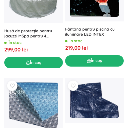
Fântână pentru piscină cu
Husă de protecție pentru
iluminare LED INTEX
jacuzzi MSpa pentru 4
În stoc
persoane
În stoc
219,00 lei
299,00 lei
În coș
În coș