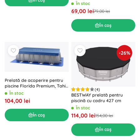
50 cm, gri
În stoc
69,00 lei
79,00 lei
În coș
-26%
Prelată de acoperire pentru
piscine Florida Premium, Tahiti
(4)
și Intex Frame Set 2 × 4 m
În stoc
BESTWAY prelată pentru
104,00 lei
piscină cu cadru 427 cm
În stoc
114,00 lei
În coș
154,00 lei
În coș