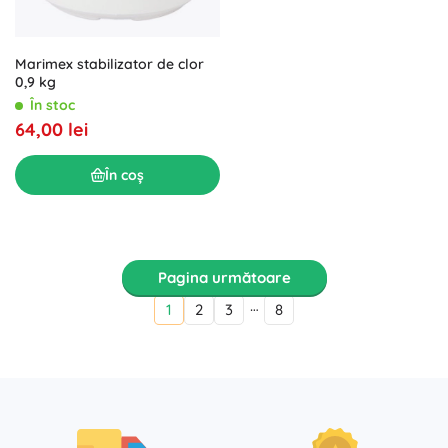
Marimex stabilizator de clor
0,9 kg
În stoc
64,00 lei
În coș
Pagina următoare
…
1
2
3
8