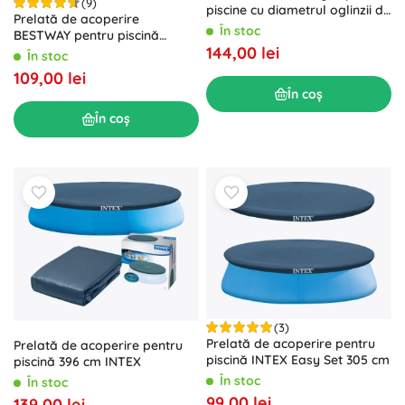
(9)
piscine cu diametrul oglinzii de
Prelată de acoperire
apă 3,66 m
În stoc
BESTWAY pentru piscină
144,00 lei
rotundă 366 cm
În stoc
109,00 lei
În coș
În coș
(3)
Prelată de acoperire pentru
Prelată de acoperire pentru
piscină INTEX Easy Set 305 cm
piscină 396 cm INTEX
În stoc
În stoc
99,00 lei
139,00 lei