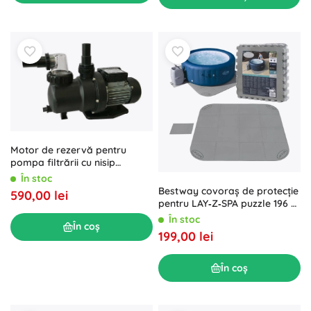
Motor de rezervă pentru
pompa filtrării cu nisip
ProStar 4 (până în 2014)
În stoc
Bestway covoraș de protecție
590,00 lei
pentru LAY‑Z‑SPA puzzle 196 ×
196 cm
În stoc
În coș
199,00 lei
În coș