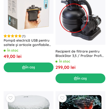
(1)
Pompă electrică USB pentru
saltele și articole gonflabile
de piscină INTEX Quick-Fill 5V
În stoc
Recipient de filtrare pentru
49,00 lei
BlackStar 3,5 / ProStar Profi
3,5 / BlackStar 4
În stoc
299,00 lei
În coș
În coș