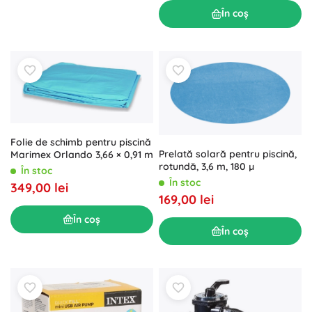
În coș
Folie de schimb pentru piscină
Prelată solară pentru piscină,
Marimex Orlando 3,66 × 0,91 m
rotundă, 3,6 m, 180 µ
În stoc
În stoc
349,00 lei
169,00 lei
În coș
În coș