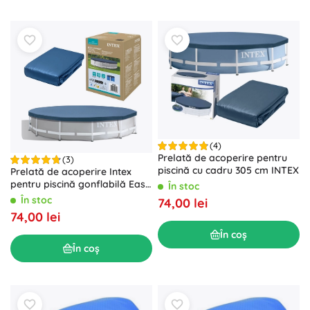
(4)
Prelată de acoperire pentru
(3)
piscină cu cadru 305 cm INTEX
Prelată de acoperire Intex
pentru piscină gonflabilă Easy
În stoc
Set 366 cm
În stoc
74,00 lei
74,00 lei
În coș
În coș