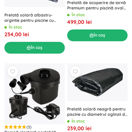
Prelată de acoperire de iarnă
Premium pentru piscină ovală
7,3 × 3,7 m
În stoc
Prelată solară albastru-
argintie pentru piscine cu
499,00 lei
diametrul oglinzii de apă 4,5
În stoc
m
234,00 lei
În coș
În coș
Prelată solară neagră pentru
piscine cu diametrul oglinzii de
apă 4,57 m
În stoc
(5)
239,00 lei