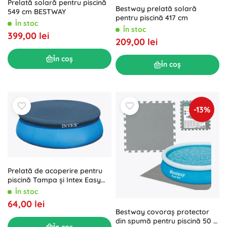
Prelată solară pentru piscină
Bestway prelată solară
549 cm BESTWAY
pentru piscină 417 cm
În stoc
În stoc
399,00 lei
209,00 lei
În coș
În coș
-13%
Prelată de acoperire pentru
piscină Tampa și Intex Easy
Set 3,05 m
În stoc
64,00 lei
Bestway covoraș protector
din spumă pentru piscină 50 ×
În coș