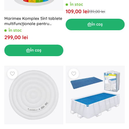
În stoc
109,00 lei
139,00 lei
Marimex Komplex 5în1 tablete
multifuncționale pentru
În coș
piscină 4,6 kg
În stoc
299,00 lei
În coș