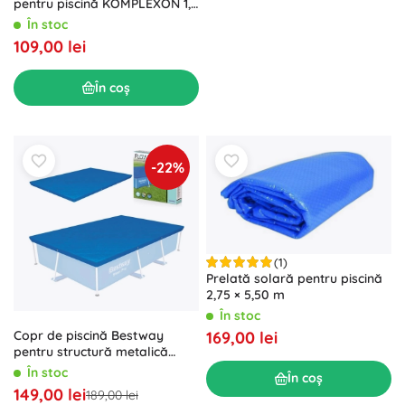
pentru piscină KOMPLEXON 1,4
kg VODNÁŘ
În stoc
109,00 lei
În coș
-22%
(1)
Prelată solară pentru piscină
2,75 × 5,50 m
În stoc
169,00 lei
Copr de piscină Bestway
pentru structură metalică
259x170 cm
În stoc
În coș
149,00 lei
189,00 lei