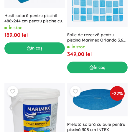
Husă solară pentru piscină
488x244 cm pentru piscine cu
cadru INTEX
În stoc
189,00 lei
Folie de rezervă pentru
piscină Marimex Orlando 3,66
× 0,91 m
În stoc
În coș
349,00 lei
În coș
-22%
Prelată solară cu bule pentru
piscină 305 cm INTEX