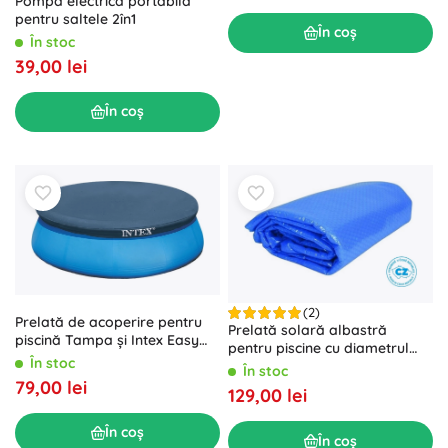
Pompă electrică portabilă
pentru saltele 2în1
În coș
În stoc
39,00 lei
În coș
(2)
Prelată de acoperire pentru
Prelată solară albastră
piscină Tampa și Intex Easy
pentru piscine cu diametrul
Set 3,66 m
În stoc
oglinzii de apă de 3,6 m
În stoc
79,00 lei
129,00 lei
În coș
În coș