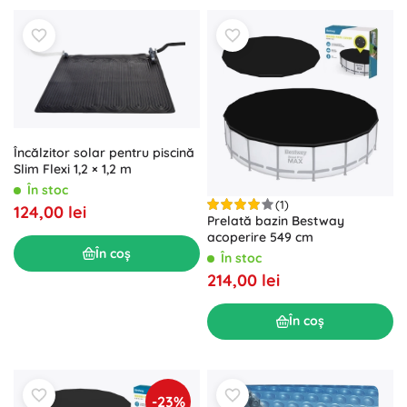
Încălzitor solar pentru piscină
Slim Flexi 1,2 × 1,2 m
În stoc
(1)
124,00 lei
Prelată bazin Bestway
acoperire 549 cm
În coș
În stoc
214,00 lei
În coș
-23%