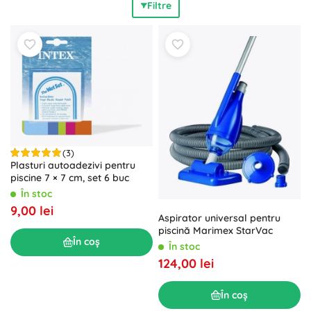
Filtre
prelungesc durata de viață a apei și economisesc timp la
curățare. Pentru control precis al apei alege testere de pH
și clor, plutitoare și dozatoare pentru tablete de clor,
plutitoare cu termometru, cuplaje și reductoare, precum și
kituri de reparare pentru folie. Compatibilitatea cu piscine
supraterane și îngropate, precum și cu diferite diametre,
asigură
instalare fără probleme
și
durată de viață
îndelungată
a echipamentelor. Alege accesorii pentru
piscină care îți aduc
mai multă plăcere la înot
și mai puține
griji legate de întreținere.
(3)
Plasturi autoadezivi pentru
piscine 7 × 7 cm, set 6 buc
În stoc
9,00 lei
Aspirator universal pentru
piscină Marimex StarVac
În coș
În stoc
124,00 lei
În coș