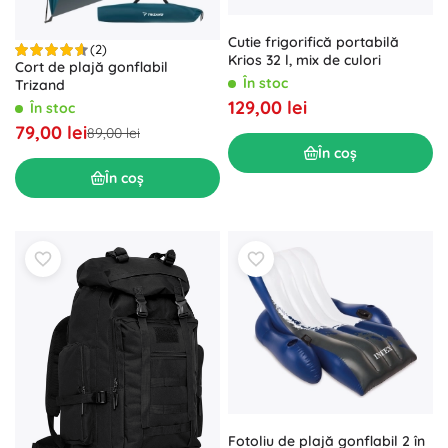
Cutie frigorifică portabilă
(2)
Krios 32 l, mix de culori
Cort de plajă gonflabil
În stoc
Trizand
129,00 lei
În stoc
79,00 lei
89,00 lei
În coș
În coș
Fotoliu de plajă gonflabil 2 în