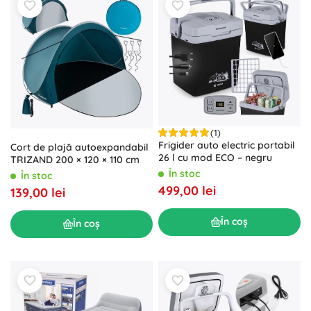
(1)
Frigider auto electric portabil
Cort de plajă autoexpandabil
26 l cu mod ECO – negru
TRIZAND 200 × 120 × 110 cm
În stoc
În stoc
499,00 lei
139,00 lei
În coș
În coș