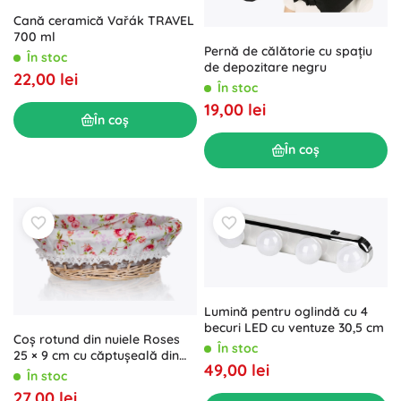
Cană ceramică Vařák TRAVEL
700 ml
Pernă de călătorie cu spațiu
În stoc
de depozitare negru
22,00 lei
În stoc
19,00 lei
În coș
În coș
Lumină pentru oglindă cu 4
becuri LED cu ventuze 30,5 cm
Coș rotund din nuiele Roses
În stoc
25 × 9 cm cu căptușeală din
49,00 lei
bumbac
În stoc
27,00 lei