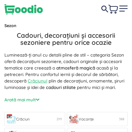
Sezon
Cadouri, decorațiuni și accesorii
sezoniere pentru orice ocazie
Luminează-ți anul cu detalii pline de stil – categoria Sezon
oferă decorațiuni sezoniere, cadouri originale și accesorii
tematice care creează o
atmosferă magică
acasă și la
petreceri. Pentru confortul iernii și decorul de sărbători,
descoperă
Crăciunul
plin de decorațiuni, ornamente, șiruri
luminoase și idei de
cadouri stilate
pentru mici și mari.
În ritmul verii, alege colecțiile pentru
Vacanțe
– accesorii de
Arată mai mult
vară pentru copii, motive de plajă și trucuri de călătorie
asortate într-un singur set. Materiale selectate cu accent
pe
rezistență
și
întreținere ușoară
,
culori în trend
și seturi
Crăciun
Vacanțe
2111
388
practice te ajută să creezi un decor sezonier unitar și un
cadru estival relaxat. Toamna aparține tonurilor întunecate