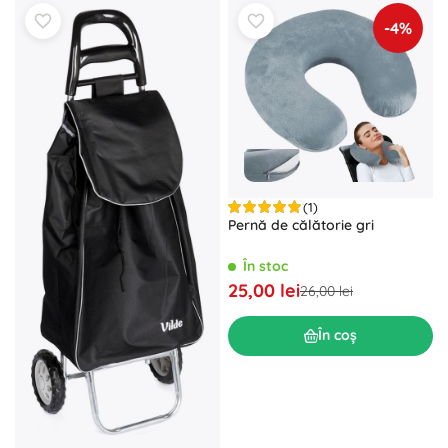
-4%
(1)
Pernă de călătorie gri
În stoc
25,00 lei
26,00 lei
În coș