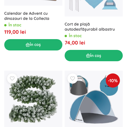
Calendar de Advent cu
dinozauri de la Collecta
Cort de plajă
În stoc
autodesfășurabil albastru
119,00 lei
În stoc
74,00 lei
În coș
În coș
-10%