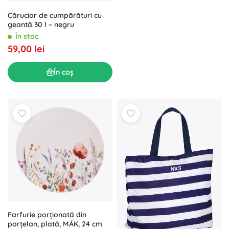
Cărucior de cumpărături cu
geantă 30 l – negru
În stoc
59,00 lei
În coș
Farfurie porționată din
porțelan, plată, MÁK, 24 cm