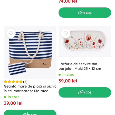
74,00 lei
În coș
Farfurie de servire din
porțelan Maki 25 × 12 cm
În stoc
39,00 lei
(8)
Geantă mare de plajă și picnic
în stil marinăresc Malatec
În coș
În stoc
39,00 lei
În coș