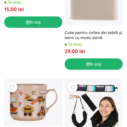
În stoc
15,00 lei
În coș
Cutie pentru cafea din tablă și
lemn cu motiv inimă
În stoc
29,00 lei
În coș