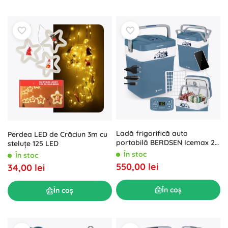
Ladă frigorifică auto
Perdea LED de Crăciun 3m cu
portabilă BERDSEN Icemax 29
steluțe 125 LED
l cu modul ECO – albastru
În stoc
În stoc
550,00 lei
34,00 lei
În coș
În coș