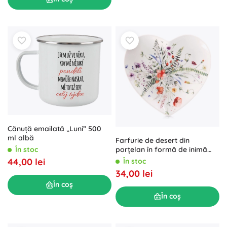
Cănuță emailată „Luni” 500
ml albă
Farfurie de desert din
În stoc
porțelan în formă de inimă
Maki 17,5 × 17 cm
44,00 lei
În stoc
34,00 lei
În coș
În coș