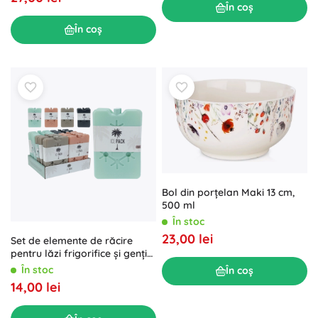
În coș
În coș
Bol din porțelan Maki 13 cm,
500 ml
În stoc
23,00 lei
Set de elemente de răcire
pentru lăzi frigorifice și genți
termo (2 buc.)
În stoc
În coș
14,00 lei