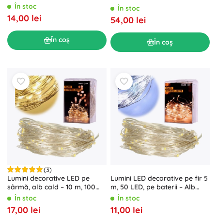
LED-uri
În stoc
În stoc
14,00 lei
54,00 lei
În coș
În coș
(3)
Lumini decorative LED pe
Lumini LED decorative pe fir 5
sârmă, alb cald – 10 m, 100
m, 50 LED, pe baterii – Alb
LED
rece de iarnă
În stoc
În stoc
17,00 lei
11,00 lei