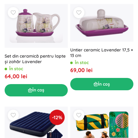
Untier ceramic Lavender 17,5 ×
13 cm
Set din ceramică pentru lapte
și zahăr Lavender
În stoc
În stoc
69,00 lei
64,00 lei
În coș
În coș
-12%