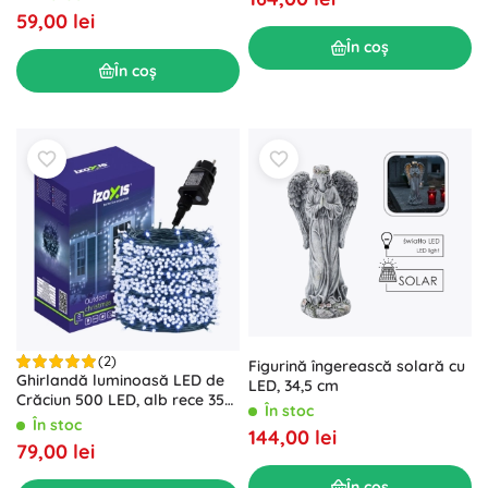
59,00 lei
În coș
În coș
(2)
Figurină îngerească solară cu
Ghirlandă luminoasă LED de
LED, 34,5 cm
Crăciun 500 LED, alb rece 35
În stoc
m IZOXIS
În stoc
144,00 lei
79,00 lei
În coș