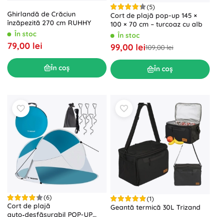
(5)
Ghirlandă de Crăciun
Cort de plajă pop-up 145 ×
înzăpezită 270 cm RUHHY
100 × 70 cm – turcoaz cu alb
În stoc
În stoc
79,00 lei
99,00 lei
109,00 lei
În coș
În coș
(6)
(1)
Cort de plajă
Geantă termică 30L Trizand
auto‑desfășurabil POP-UP