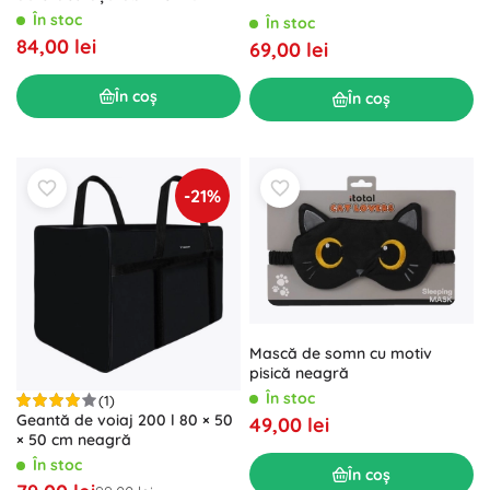
TRIZAND 190 × 120 × 90 cm cu
În stoc
În stoc
plasă contra insectelor
84,00 lei
69,00 lei
În coș
În coș
-21%
Mască de somn cu motiv
pisică neagră
În stoc
(1)
Geantă de voiaj 200 l 80 × 50
49,00 lei
× 50 cm neagră
În stoc
În coș