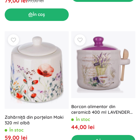
79,00 lei
99,00 lei
În coș
Borcan alimentar din
ceramică 400 ml LAVENDER
Zahărniță din porțelan Maki
cu linguriță din lemn
În stoc
320 ml albă
44,00 lei
În stoc
59,00 lei