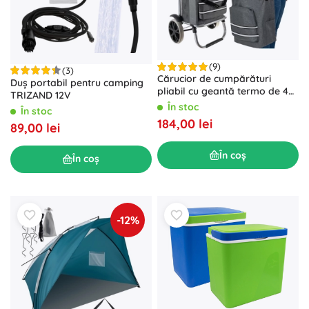
(9)
(3)
Cărucior de cumpărături
Duș portabil pentru camping
pliabil cu geantă termo de 40
TRIZAND 12V
l MALATEC
În stoc
În stoc
184,00 lei
89,00 lei
În coș
În coș
-12%