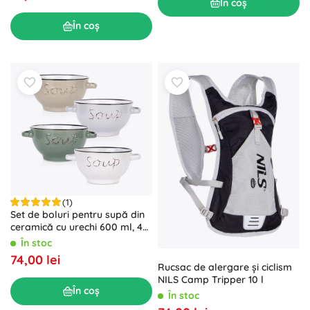
În coș
În coș
(1)
Set de boluri pentru supă din
ceramică cu urechi 600 ml, 4
buc
În stoc
74,00 lei
Rucsac de alergare și ciclism
NILS Camp Tripper 10 l
În coș
În stoc