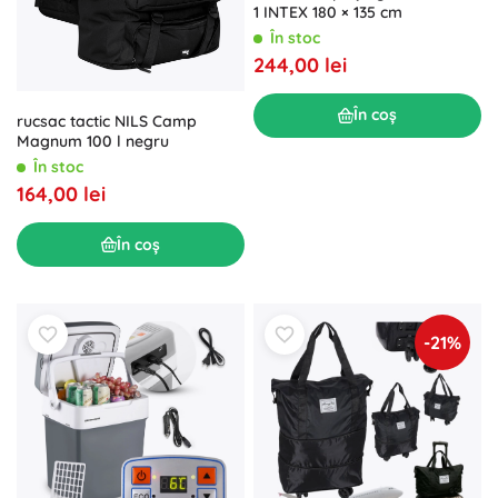
1 INTEX 180 × 135 cm
În stoc
244,00 lei
În coș
rucsac tactic NILS Camp
Magnum 100 l negru
În stoc
164,00 lei
În coș
-21%