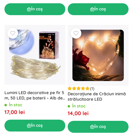
În coș
În coș
(1)
Lumini LED decorative pe fir 5
Decorațiune de Crăciun inimă
m, 50 LED, pe baterii – Alb de
strălucitoare LED
iarnă
În stoc
În stoc
17,00 lei
14,00 lei
În coș
În coș