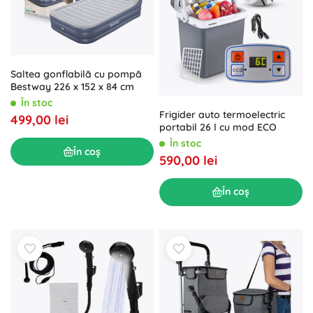
Saltea gonflabilă cu pompă
Bestway 226 x 152 x 84 cm
În stoc
Frigider auto termoelectric
499,00 lei
portabil 26 l cu mod ECO
În stoc
În coș
590,00 lei
În coș