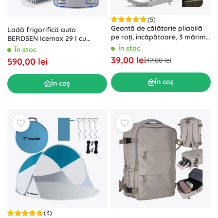
(5)
Geantă de călătorie pliabilă
Ladă frigorifică auto
pe roți, încăpătoare, 3 mărimi,
BERDSEN Icemax 29 l cu
neagră
funcție de răcire și încălzire,
În stoc
În stoc
mod ECO
39,00 lei
49,00 lei
590,00 lei
În coș
În coș
(3)