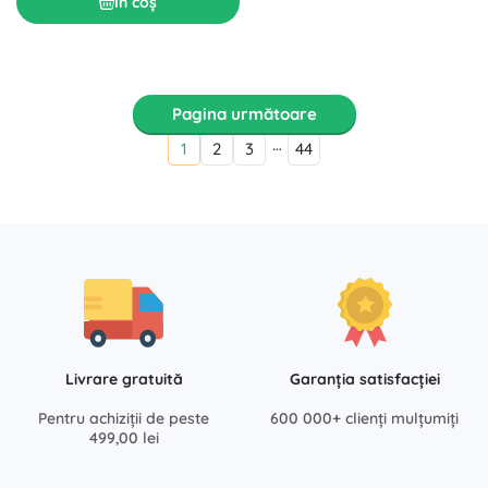
În coș
Pagina următoare
…
1
2
3
44
Livrare gratuită
Garanția satisfacției
Pentru achiziții de peste
600 000+ clienți mulțumiți
499,00 lei