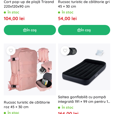
Cort pop-up de plajă Trizand
Rucsac turistic de călătorie gri
220x120x90 cm
45 × 30 cm
În stoc
În stoc
104,00 lei
54,00 lei
În coș
În coș
Saltea gonflabilă cu pompă
integrată 191 × 99 cm pentru 1
Rucsac turistic de călătorie
persoană INTEX
roz 45 × 30 cm
În stoc
În stoc
164,00 lei