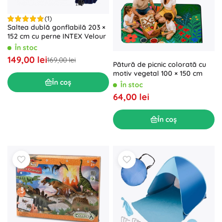
(1)
Saltea dublă gonflabilă 203 ×
152 cm cu perne INTEX Velour
În stoc
149,00 lei
169,00 lei
Pătură de picnic colorată cu
motiv vegetal 100 × 150 cm
În coș
În stoc
64,00 lei
În coș