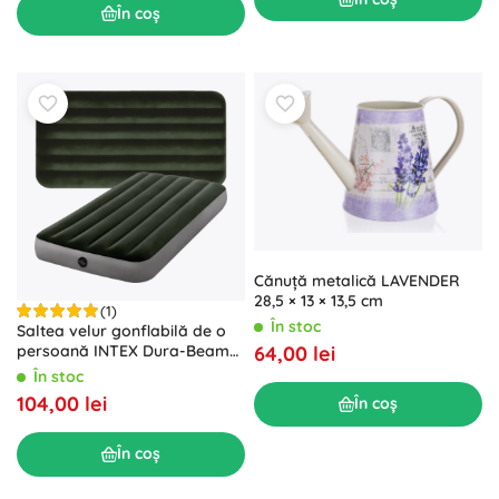
În coș
Cănuță metalică LAVENDER
28,5 × 13 × 13,5 cm
(1)
În stoc
Saltea velur gonflabilă de o
persoană INTEX Dura-Beam
64,00 lei
Fiber-Tech 191 × 99 × 25 cm
În stoc
104,00 lei
În coș
În coș