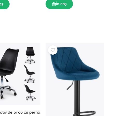
În coș
oș
ativ de birou cu pernă