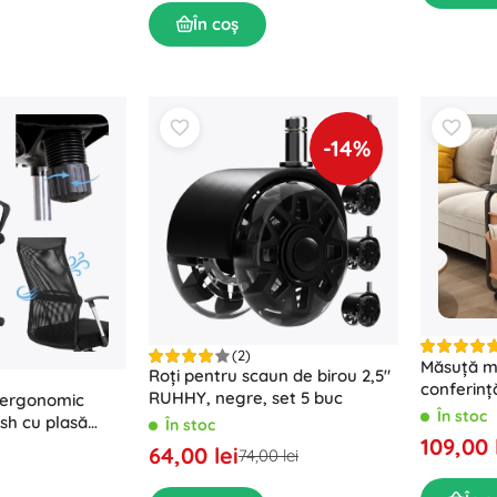
În coș
-14%
(2)
Măsuță m
Roți pentru scaun de birou 2,5"
conferinț
RUHHY, negre, set 5 buc
 ergonomic
neagră
În stoc
sh cu plasă
În stoc
109,00 
64,00 lei
74,00 lei