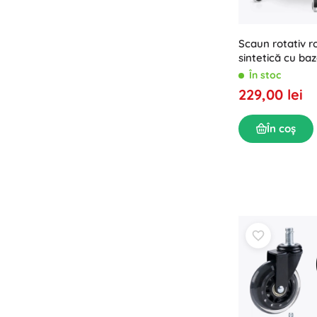
Scaun rotativ ro
sintetică cu ba
În stoc
229,00 lei
În coș