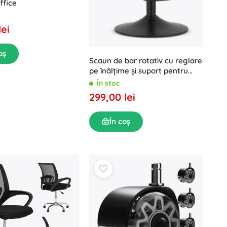
ffice
lei
oș
Scaun de bar rotativ cu reglare
pe înălțime și suport pentru
picioare, catifea albastru marin
În stoc
299,00 lei
În coș