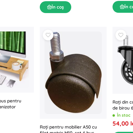
În c
În coș
bus pentru
Roți din 
anizator
de birou 
buc
În stoc
54,00 l
Roți pentru mobilier A50 cu
filet metric M10, set 4 buc.