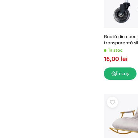
Roată din cauc
transparentă si
În stoc
16,00 lei
În coș