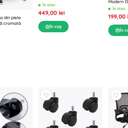
Modern O
negru
În stoc
În stoc
449,00 lei
199,00 
z din piele
ză cromată
În coș
În c