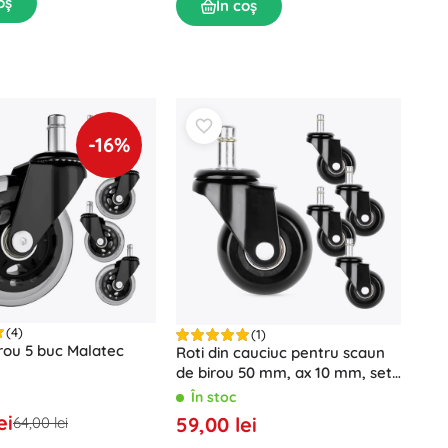
oș
În coș
-16%
(4)
(1)
irou 5 buc Malatec
Roti din cauciuc pentru scaun
de birou 50 mm, ax 10 mm, set
5 buc
În stoc
ei
59,00 lei
64,00 lei