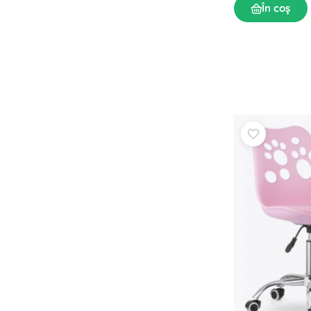
În coș