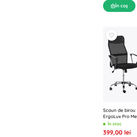
Puzzle
În coș
Scaun de birou
ErgoLux Pro Me
respirabilă
În stoc
399,00 lei