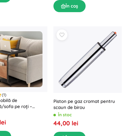
În coș
(1)
obilă de
Piston pe gaz cromat pentru
ă/sofa pe roți –
scaun de birou
În stoc
lei
44,00 lei