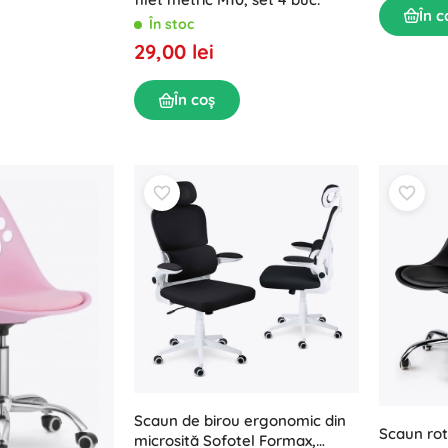
În c
În stoc
29,00 lei
În coș
Scaun de birou ergonomic din
Scaun rot
microsită Sofotel Formax,