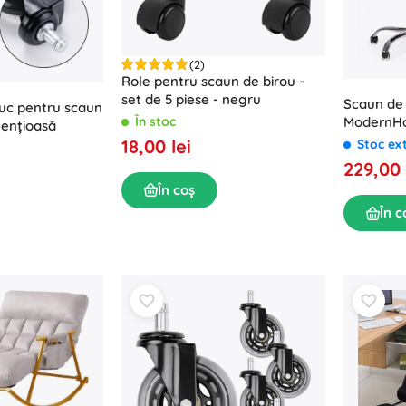
(2)
Role pentru scaun de birou -
set de 5 piese - negru
Scaun de
iuc pentru scaun
În stoc
ModernH
lențioasă
18,00 lei
Stoc ex
229,00 
În coș
În c