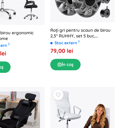
Roți gri pentru scaun de birou
 birou ergonomic
2,5" RUHHY, set 5 buc,
ome
silențioase, nu zgârie podeaua
?
Stoc extern
?
tern
79,00 lei
lei
În coș
oș