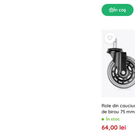
În coș
Role din cauciu
de birou 75 mm
5 buc
În stoc
64,00 lei