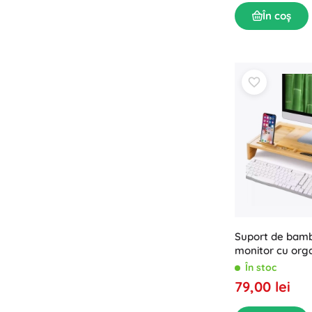
În coș
Suport de bam
monitor cu org
În stoc
79,00 lei