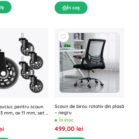
oș
În coș
Scaun de birou rotativ din plasă
cauciuc pentru scaun
– negru
63 mm, ax 11 mm, set 5
În stoc
499,00 lei
ei