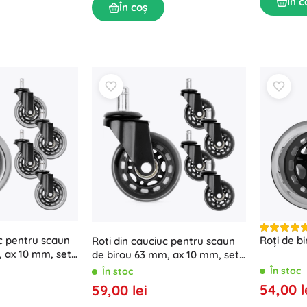
În c
În coș
c pentru scaun
Roți de b
Roti din cauciuc pentru scaun
, ax 10 mm, set
de birou 63 mm, ax 10 mm, set
5 buc
În stoc
În stoc
54,00 l
59,00 lei