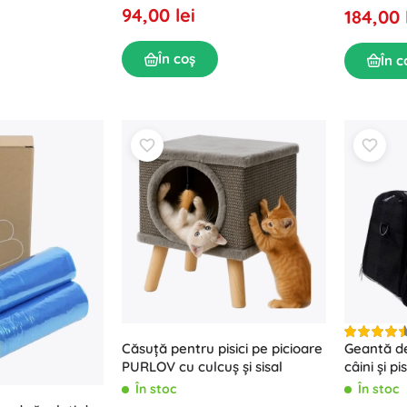
94,00 lei
184,00 
În coș
În c
Căsuță pentru pisici pe picioare
Geantă de
PURLOV cu culcuș și sisal
câini și pi
În stoc
În stoc