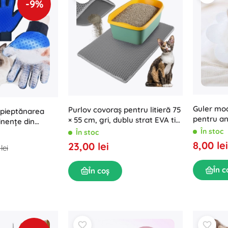
-9%
Guler moa
Purlov covoraș pentru litieră 75
pieptănarea
pentru an
× 55 cm, gri, dublu strat EVA tip
inențe din
L
fagure
ni și pisici
În stoc
În stoc
8,00 lei
23,00 lei
lei
În c
În coș