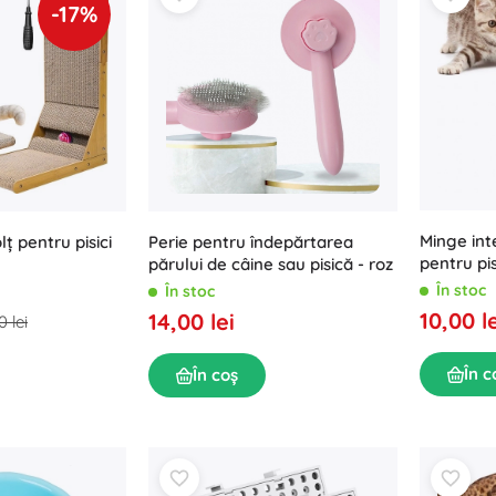
-17%
Minge int
ț pentru pisici
Perie pentru îndepărtarea
pentru pis
părului de câine sau pisică - roz
În stoc
În stoc
10,00 l
14,00 lei
0 lei
În c
În coș