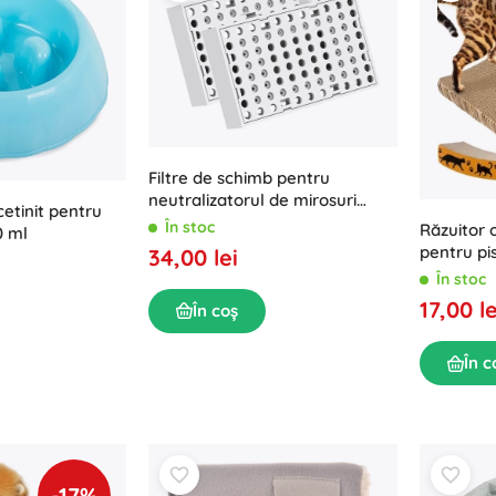
Filtre de schimb pentru
neutralizatorul de mirosuri
cetinit pentru
PETKIT Pura Air (2 buc)
În stoc
Răzuitor 
00 ml
pentru pis
34,00 lei
În stoc
17,00 le
În coș
În c
-17%