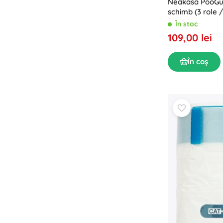
Neakasa PooGua
schimb (3 role 
În stoc
109,00 lei
În coș