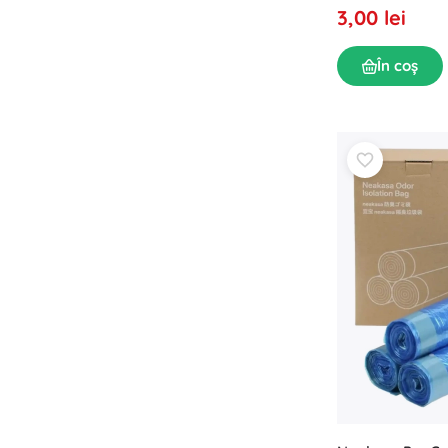
lemn
Puzzle
3,00 lei
În coș