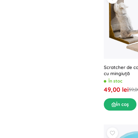
Scratcher de col
cu mingiuță
În stoc
49,00 lei
59,0
În coș