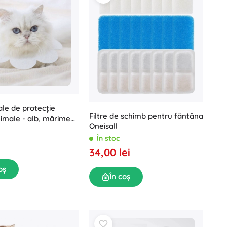
le de protecție
Filtre de schimb pentru fântâna
imale - alb, mărimea
Oneisall
În stoc
34,00 lei
oș
În coș