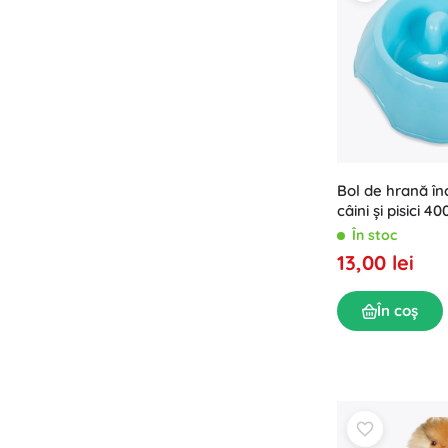
Bol de hrană în
câini și pisici 4
În stoc
13,00 lei
În coș