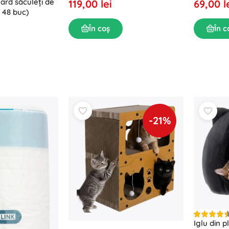
rd săculeți de
119,00 lei
69,00 l
/ 48 buc)
În coș
În c
-21%
Iglu din p