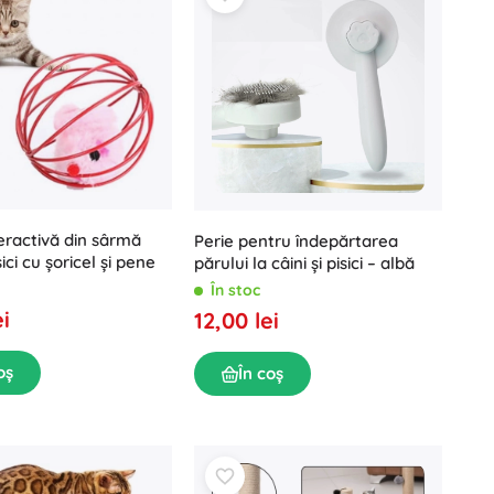
eractivă din sârmă
Perie pentru îndepărtarea
ici cu șoricel și pene
părului la câini și pisici – albă
În stoc
ei
12,00 lei
oș
În coș