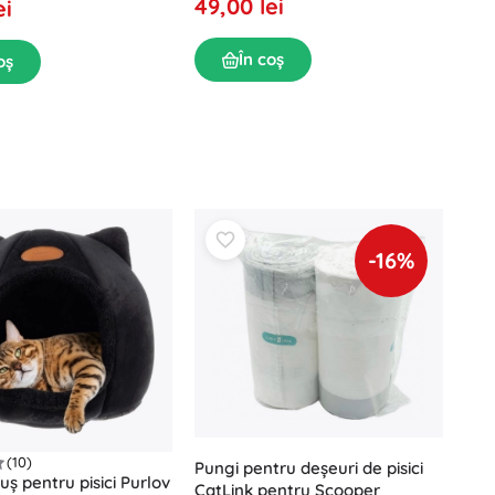
49,00 lei
ei
În coș
oș
-16%
(10)
Pungi pentru deșeuri de pisici
luș pentru pisici Purlov
CatLink pentru Scooper