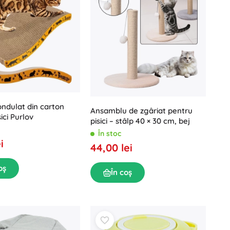
ondulat din carton
Ansamblu de zgâriat pentru
ici Purlov
pisici – stâlp 40 × 30 cm, bej
În stoc
i
44,00 lei
oș
În coș