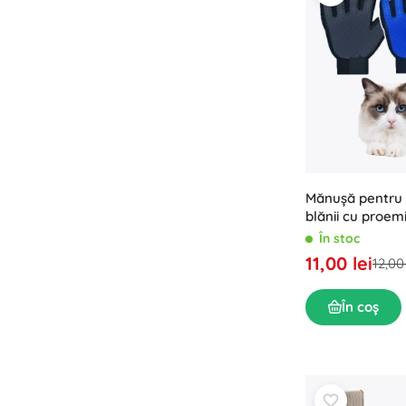
Mănușă pentru 
blănii cu proem
silicon pentru câi
În stoc
11,00 lei
12,00 
În coș