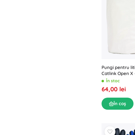
Pungi pentru liti
Catlink Open X 
În stoc
64,00 lei
În coș