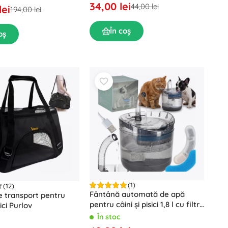
34,00 lei
44,00 lei
lei
194,00 lei
În coș
oș
(1)
(12)
Fântână automată de apă
 transport pentru
pentru câini și pisici 1,8 l cu filtru
sici Purlov
și pompă USB
În stoc