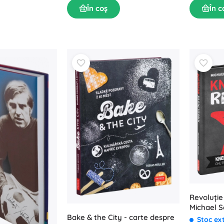
În coș
În c
Revoluție 
Michael S
Bake & the City - carte despre
Stoc ex