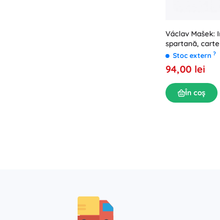
Václav Mašek: I
spartană, carte
?
Stoc extern
94,00 lei
În coș