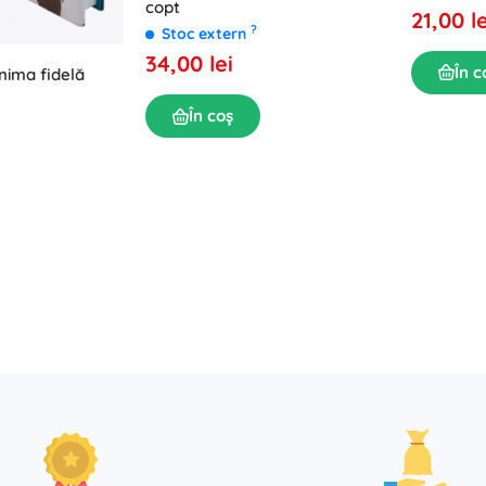
copt
21,00 le
?
Stoc extern
34,00 lei
În c
nima fidelă
În coș