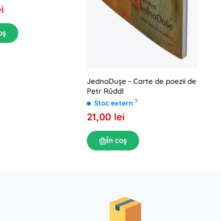
i
oș
JednoDușe - Carte de poezii de
Petr Růddl
?
Stoc extern
21,00 lei
În coș