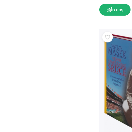
Puzzle
În coș