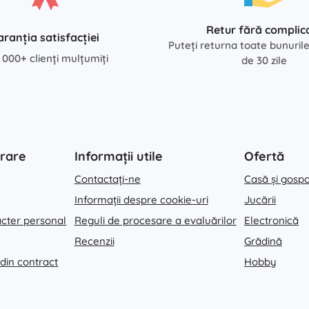
Retur fără complica
aranția satisfacției
Puteți returna toate bunuril
 000+ clienți mulțumiți
de 30 zile
rare
Informații utile
Ofertă
Contactați-ne
Casă și gosp
Informații despre cookie-uri
Jucării
acter personal
Reguli de procesare a evaluărilor
Electronică
Recenzii
Grădină
 din contract
Hobby