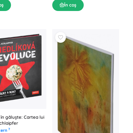
oș
În coș
în găluște: Cartea lui
chlaipfer
?
tern