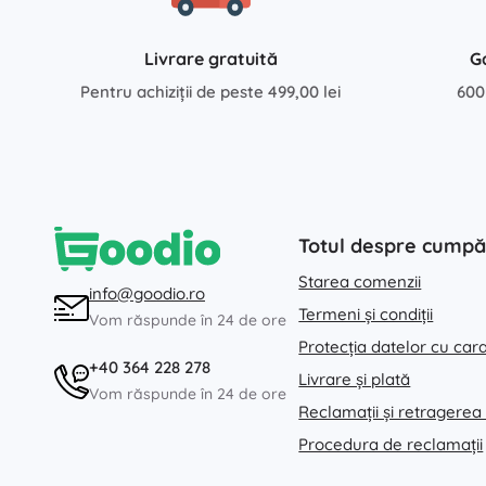
Livrare gratuită
G
Pentru achiziții de peste 499,00 lei
600
Totul despre cumpă
Starea comenzii
info@goodio.ro
Termeni și condiții
Vom răspunde în 24 de ore
Protecția datelor cu car
+40 364 228 278
Livrare și plată
Vom răspunde în 24 de ore
Reclamații și retragerea
Procedura de reclamații