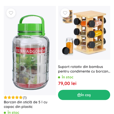
Suport rotativ din bambus
pentru condimente cu borcane
de sticlă, set 13 piese
În stoc
79,00 lei
În coș
(1)
Borcan din sticlă de 5 l cu
capac din plastic
În stoc