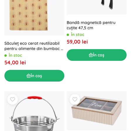
Bandă magnetică pentru
cuțite 47,5 cm
În stoc
59,00 lei
Săculeț eco cerat reutilizabil
pentru alimente din bumbac și
ceară de albine 30 × 21 cm
În coș
În stoc
54,00 lei
În coș