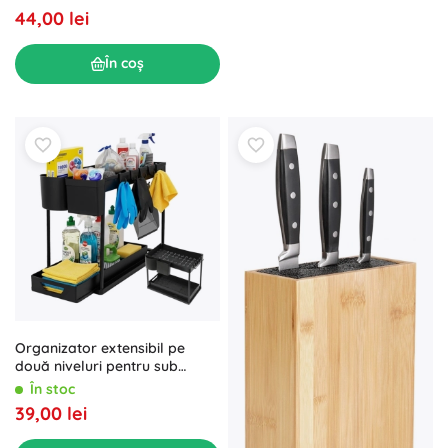
44,00 lei
În coș
Organizator extensibil pe
două niveluri pentru sub
chiuvetă Ruhhy, negru
În stoc
39,00 lei