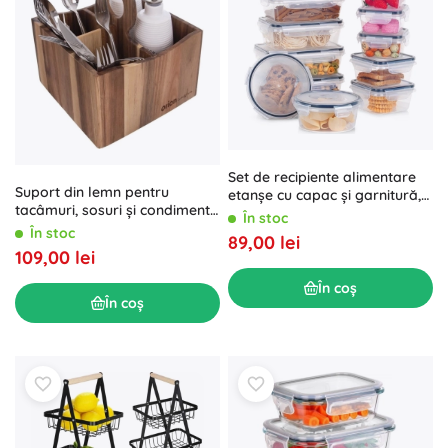
Set de recipiente alimentare
Suport din lemn pentru
etanșe cu capac și garnitură,
tacâmuri, sosuri și condimente
12 bucăți
În stoc
WOODEN
În stoc
89,00 lei
109,00 lei
În coș
În coș