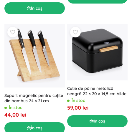
În coș
Cutie de pâine metalică
neagră 22 × 20 × 14,5 cm Vilde
Suport magnetic pentru cuțite
În stoc
din bambus 24 × 21 cm
59,00 lei
În stoc
44,00 lei
În coș
În coș