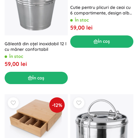
Cutie pentru plicuri de ceai cu
6 compartimente, design alb
texturat
În stoc
59,00 lei
În coș
Găleată din oțel inoxidabil 12 l
cu mâner confortabil
În stoc
59,00 lei
În coș
-12%