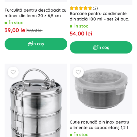
(2)
Furculiță pentru descăpăcit cu
Borcane pentru condimente
mâner din lemn 20 × 6,5 cm
din sticlă 100 ml – set 24 buc
În stoc
cu 90 etichete
În stoc
39,00 lei
49,00 lei
54,00 lei
În coș
În coș
Cutie rotundă din inox pentru
alimente cu capac etanș 1,2 l
În stoc