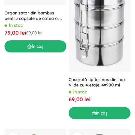
Organizator din bambus
pentru capsule de cafea cu
sertar glisant
În stoc
79,00 lei
89,00 lei
În coș
Caserolă tip termos din inox
Vilde cu 4 etaje, 4×900 ml
În stoc
69,00 lei
În coș