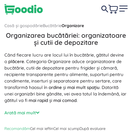
Casă și gospodărie
Bucătărie
Organizare
Organizarea bucătăriei: organizatoare
și cutii de depozitare
Când fiecare lucru are locul lui în bucătărie, gătitul devine
o
plăcere
. Categoria Organizare aduce organizatoare de
bucătărie, cutii de depozitare pentru frigider și cămară,
recipiente transparente pentru alimente, suporturi pentru
condimente, inserturi și separatoare pentru sertare, care
transformă haosul în
ordine
și
mai mult spațiu
. Datorită
unei organizări bine gândite, vei avea totul la îndemână, iar
gătitul va fi
mai rapid
și
mai comod
.
Organizatoarele de bucătărie din bambus, inox, sticlă și
Arată mai mult
plastic de calitate
fără BPA
sunt
rezistente
,
igienice
și arată
stilat
. Cutiile de depozitare suprapozabile și recipientele
Recomandăm
Cel mai ieftin
Cel mai scump
După evaluare
transparente cu capac
ermetic
păstrează alimentele