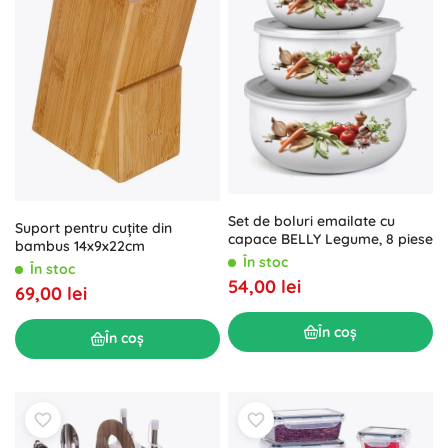
Set de boluri emailate cu
Suport pentru cuțite din
capace BELLY Legume, 8 piese
bambus 14x9x22cm
În stoc
În stoc
54,00 lei
69,00 lei
În coș
În coș