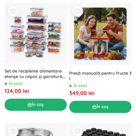
Set de recipiente alimentare
Presă manuală pentru fructe 3
etanșe cu capac și garnitură,
l
24 buc
În stoc
În stoc
124,00 lei
349,00 lei
În coș
În coș