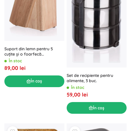
Suport din lemn pentru 5
cuțite și o foarfecă
BRILLANTE 22 × 17 × 9 cm
În stoc
89,00 lei
Set de recipiente pentru
alimente, 3 buc.
În coș
În stoc
59,00 lei
În coș