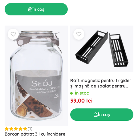
În coș
Raft magnetic pentru frigider
și mașină de spălat pentru
condimente, cu cârlige, 2 buc.
În stoc
39,00 lei
În coș
(1)
Borcan pătrat 3 l cu închidere