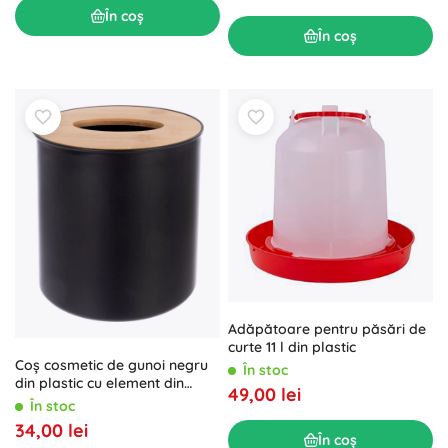
În coș
În coș
Adăpătoare pentru păsări de
curte 11 l din plastic
Coș cosmetic de gunoi negru
În stoc
din plastic cu element din
49,00 lei
bambus
În stoc
34,00 lei
În coș