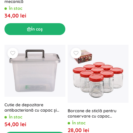
mecanică
În stoc
34,00 lei
În coș
Cutie de depozitare
antibacteriană cu capac și
Borcane de sticlă pentru
mâner 19 l
conservare cu capac
În stoc
înșurubabil 60 ml, set 9 buc
În stoc
54,00 lei
28,00 lei