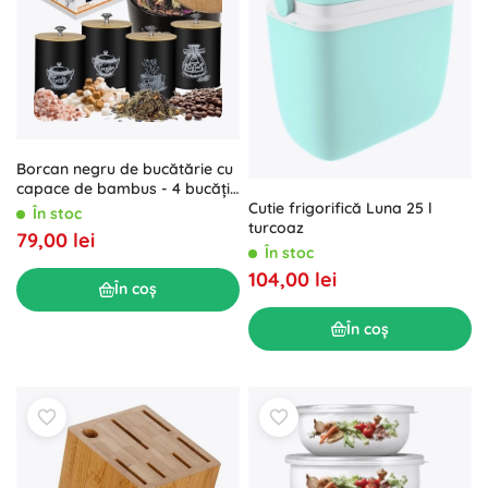
Borcan negru de bucătărie cu
capace de bambus - 4 bucăți
Ruhhy
Cutie frigorifică Luna 25 l
În stoc
turcoaz
79,00 lei
În stoc
104,00 lei
În coș
În coș