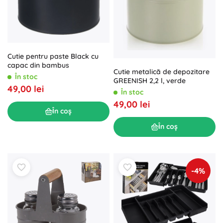
Cutie pentru paste Black cu
capac din bambus
Cutie metalică de depozitare
În stoc
GREENISH 2,2 l, verde
49,00 lei
În stoc
49,00 lei
În coș
În coș
-4%