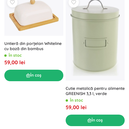
Untieră din porțelan Whiteline
cu bază din bambus
În stoc
59,00 lei
În coș
Cutie metalică pentru alimente
GREENISH 3,3 l, verde
În stoc
59,00 lei
În coș