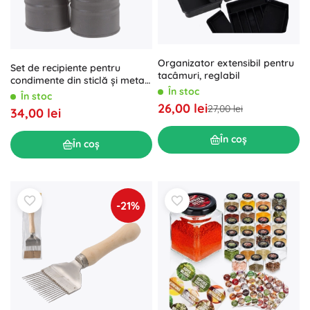
Organizator extensibil pentru
Set de recipiente pentru
tacâmuri, reglabil
condimente din sticlă și metal
În stoc
cu suport, 2 buc.
În stoc
26,00 lei
27,00 lei
34,00 lei
În coș
În coș
-21%