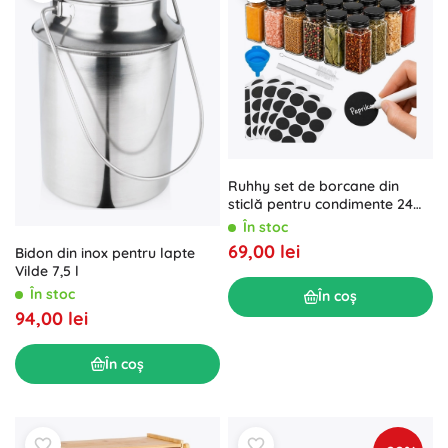
Ruhhy set de borcane din
sticlă pentru condimente 24
buc. (120 ml) cu etichete
În stoc
69,00 lei
Bidon din inox pentru lapte
Vilde 7,5 l
În stoc
În coș
94,00 lei
În coș