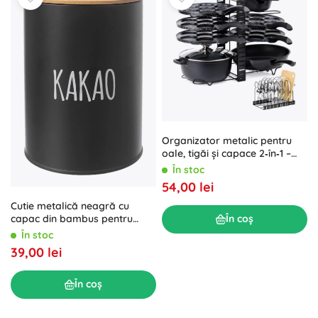
Organizator metalic pentru
oale, tigăi și capace 2‑în‑1 –
negru
În stoc
54,00 lei
Cutie metalică neagră cu
capac din bambus pentru
În coș
cacao, 11 cm
În stoc
39,00 lei
În coș