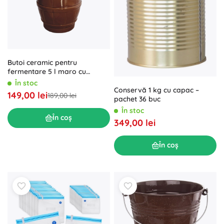
Butoi ceramic pentru
fermentare 5 l maro cu
etanșare cu apă
În stoc
Conservă 1 kg cu capac –
149,00 lei
189,00 lei
pachet 36 buc
În stoc
În coș
349,00 lei
În coș