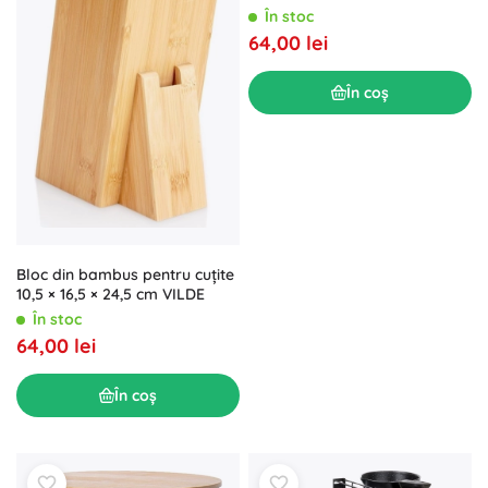
18 × 13 cm
În stoc
64,00 lei
În coș
Bloc din bambus pentru cuțite
10,5 × 16,5 × 24,5 cm VILDE
În stoc
64,00 lei
În coș