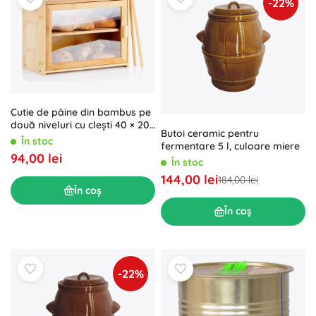
-22%
Cutie de pâine din bambus pe
două niveluri cu clești 40 × 20
Butoi ceramic pentru
× 31 cm
În stoc
fermentare 5 l, culoare miere
94,00 lei
În stoc
144,00 lei
184,00 lei
În coș
În coș
-22%