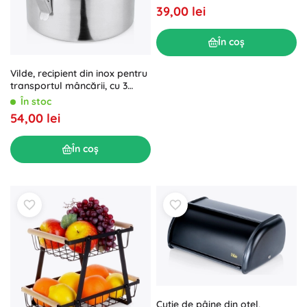
39,00 lei
În coș
Vilde, recipient din inox pentru
transportul mâncării, cu 3
etaje, 3× 900 ml
În stoc
54,00 lei
În coș
Cutie de pâine din oțel,