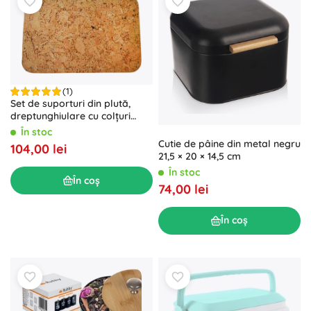
(1)
Set de suporturi din plută,
dreptunghiulare cu colțuri
rotunjite, 36 × 25 cm, set 6 buc
În stoc
Cutie de pâine din metal negru
104,00 lei
21,5 × 20 × 14,5 cm
În stoc
În coș
74,00 lei
În coș