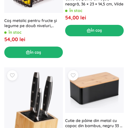
neagră, 36 × 23 × 14,5 cm, Vilde
În stoc
54,00 lei
Coș metalic pentru fructe și
legume pe două niveluri,
În coș
negru
În stoc
54,00 lei
În coș
Cutie de pâine din metal cu
capac din bambus, negru 33 ×