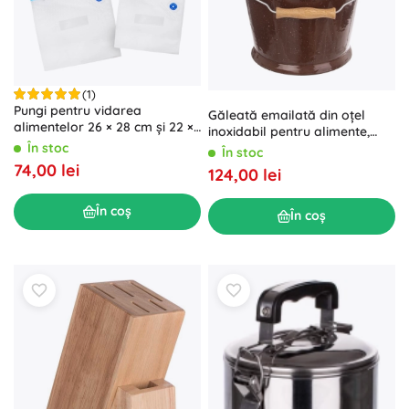
(1)
Pungi pentru vidarea
Găleată emailată din oțel
alimentelor 26 × 28 cm și 22 ×
inoxidabil pentru alimente,
21 cm, 30 buc.
maro, 10 l
În stoc
În stoc
74,00 lei
124,00 lei
În coș
În coș