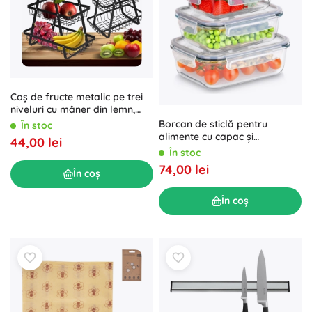
Coș de fructe metalic pe trei
niveluri cu mâner din lemn,
negru
Borcan de sticlă pentru
În stoc
alimente cu capac și
44,00 lei
garnitură, set de 4 buc.
În stoc
74,00 lei
În coș
În coș