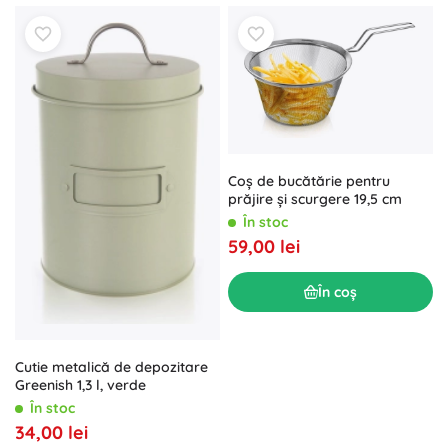
Coș de bucătărie pentru
prăjire și scurgere 19,5 cm
În stoc
59,00 lei
În coș
Cutie metalică de depozitare
Greenish 1,3 l, verde
În stoc
34,00 lei