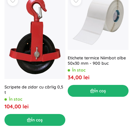
Etichete termice Niimbot albe
50x30 mm - 900 buc
În stoc
34,00 lei
Scripete de zidar cu cârlig 0,5
În coș
t
În stoc
104,00 lei
În coș