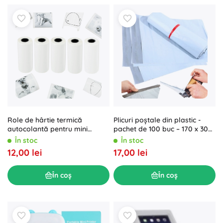
Role de hârtie termică
Plicuri poștale din plastic -
autocolantă pentru mini
pachet de 100 buc – 170 x 300
imprimantă
mm
În stoc
În stoc
12,00 lei
17,00 lei
În coș
În coș