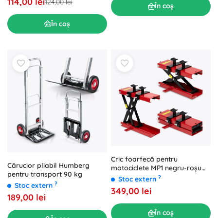
114,00 lei
124,00 lei
În coș
În coș
Cric foarfecă pentru
Cărucior pliabil Humberg
motociclete MP1 negru-roșu
pentru transport 90 kg
500 kg
?
Stoc extern
?
Stoc extern
349,00 lei
189,00 lei
În coș