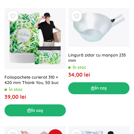
Lingură zidar cu manșon 235
mm
În stoc
34,00 lei
Foliopachete curierat 310 ×
420 mm Thank You, 50 buc
În coș
În stoc
39,00 lei
În coș