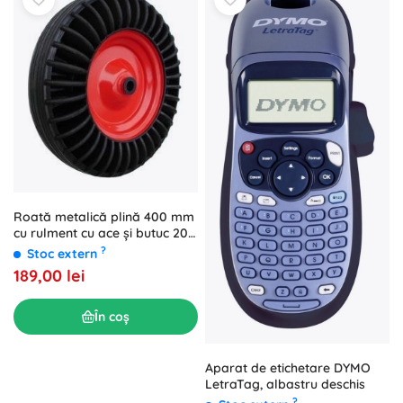
Roată metalică plină 400 mm
cu rulment cu ace și butuc 20
mm
?
Stoc extern
189,00 lei
În coș
Aparat de etichetare DYMO
LetraTag, albastru deschis
?