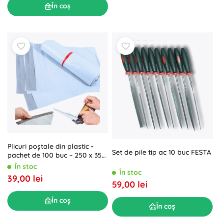
În coș
Plicuri poștale din plastic -
Set de pile tip ac 10 buc FESTA
pachet de 100 buc – 250 x 350
mm
În stoc
În stoc
39,00 lei
59,00 lei
În coș
În coș