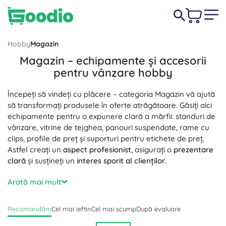
Hobby
Magazin
Magazin – echipamente și accesorii
pentru vânzare hobby
Începeți să vindeți cu plăcere – categoria Magazin vă ajută
să transformați produsele în oferte atrăgătoare. Găsiți aici
echipamente pentru o expunere clară a mărfii: standuri de
vânzare, vitrine de tejghea, panouri suspendate, rame cu
clips, profile de preț și suporturi pentru etichete de preț.
Astfel creați un
aspect profesionist
, asigurați o
prezentare
clară
și susțineți un
interes sporit al clienților
.
Materialele de ambalare practice și ambalajele cadou
Arată mai mult
cresc valoarea fiecărei achiziții. Pungi de hârtie, săculeți,
cutii, hârtie de mătase, panglici și autocolante „mulțumim”
Recomandăm
Cel mai ieftin
Cel mai scump
După evaluare
permit un ambalaj
estetic
și
ecologic
, care protejează
produsele și arată
profesionist
. Ideal pentru handmade,