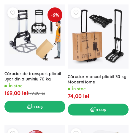
-6%
Cărucior de transport pliabil
Cărucior manual pliabil 30 kg
ușor din aluminiu 70 kg
ModernHome
În stoc
În stoc
169,00 lei
179,00 lei
74,00 lei
În coș
În coș