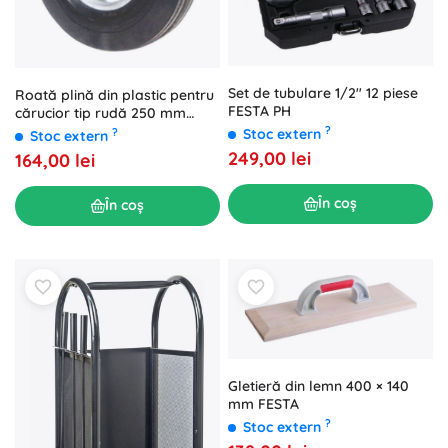
Set de tubulare 1/2" 12 piese
Roată plină din plastic pentru
FESTA PH
cărucior tip rudă 250 mm
(pereche)
?
Stoc extern
?
Stoc extern
249,00 lei
164,00 lei
În coș
În coș
Gletieră din lemn 400 × 140
mm FESTA
?
Stoc extern