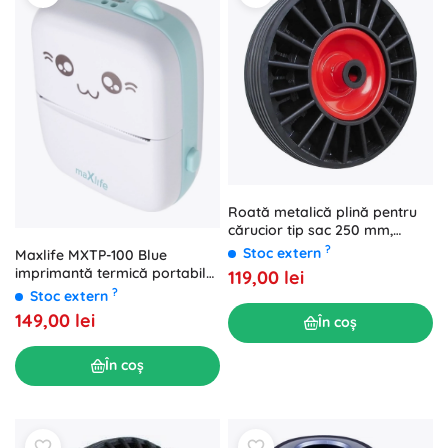
Roată metalică plină pentru
cărucior tip sac 250 mm,
butuc 20 mm
?
Stoc extern
Maxlife MXTP-100 Blue
imprimantă termică portabilă
119,00 lei
bluetooth, albastră
?
Stoc extern
149,00 lei
În coș
În coș