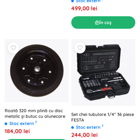
Stoc extern
499,00 lei
În coș
Roată 320 mm plină cu disc
Set chei tubulare 1/4" 36 piese
metalic și butuc cu alunecare
FESTA
?
Stoc extern
?
Stoc extern
184,00 lei
244,00 lei