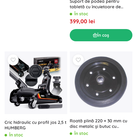
Suport de podea pentru
tabletă cu încuietoare de
siguranță 9.7–10.1"
În stoc
399,00 lei
În coș
Roată plină 220 × 30 mm cu
Cric hidraulic cu profil jos 2,5 t
disc metalic și butuc cu
HUMBERG
alunecare
În stoc
În stoc