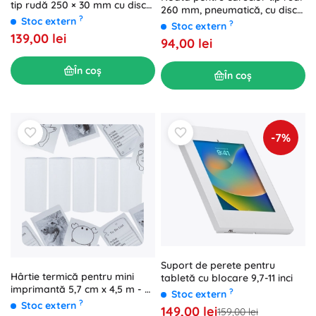
tip rudă 250 × 30 mm cu disc
260 mm, pneumatică, cu disc
metalic
?
Stoc extern
din plastic, butuc 20 mm
?
Stoc extern
139,00 lei
94,00 lei
În coș
În coș
-7%
Suport de perete pentru
Hârtie termică pentru mini
tabletă cu blocare 9,7-11 inci
imprimantă 5,7 cm x 4,5 m - 5
?
Stoc extern
buc
?
Stoc extern
149,00 lei
159,00 lei