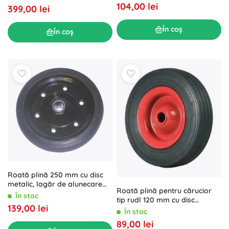
104,00 lei
399,00 lei
În coș
În coș
Roată plină 250 mm cu disc
metalic, lagăr de alunecare
Roată plină pentru cărucior
(butuc 20 mm)
În stoc
tip rudl 120 mm cu disc
139,00 lei
metalic și butuc glisant 12 mm
În stoc
89,00 lei