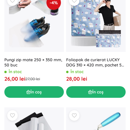
-4%
Pungi zip mate 250 × 350 mm,
Foliopak de curierat LUCKY
50 buc
DOG 310 × 420 mm, pachet 50
buc
În stoc
În stoc
26,00 lei
28,00 lei
27,00 lei
În coș
În coș