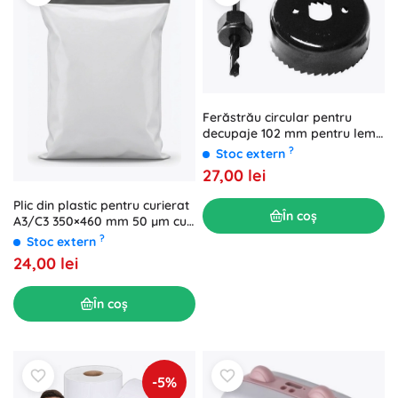
Ferăstrău circular pentru
decupaje 102 mm pentru lemn
și gips-carton FESTA
?
Stoc extern
27,00 lei
Plic din plastic pentru curierat
În coș
A3/C3 350×460 mm 50 µm cu
bandă antistatică (50 buc.)
?
Stoc extern
24,00 lei
În coș
-5%