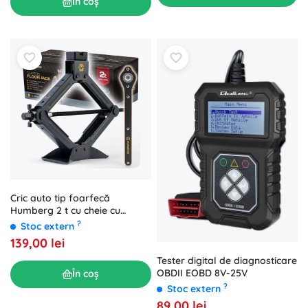
În coș
Cric auto tip foarfecă
Humberg 2 t cu cheie cu
clichet
?
Stoc extern
139,00 lei
Tester digital de diagnosticare
OBDII EOBD 8V-25V
În coș
?
Stoc extern
89,00 lei