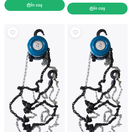
În coș
În coș