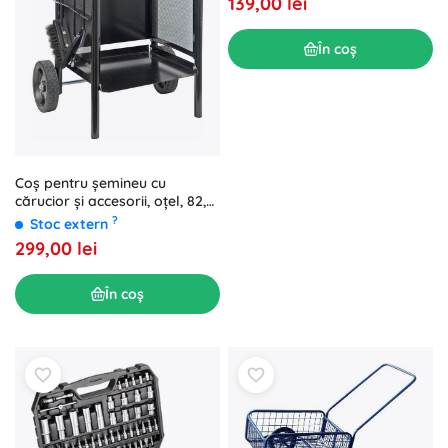
139,00 lei
În coș
Coș pentru șemineu cu
cărucior și accesorii, oțel, 82,5
cm
?
Stoc extern
299,00 lei
În coș