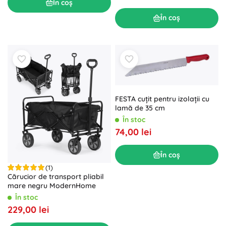
În coș
În coș
FESTA cuțit pentru izolații cu
lamă de 35 cm
În stoc
74,00 lei
În coș
(1)
Cărucior de transport pliabil
mare negru ModernHome
În stoc
229,00 lei