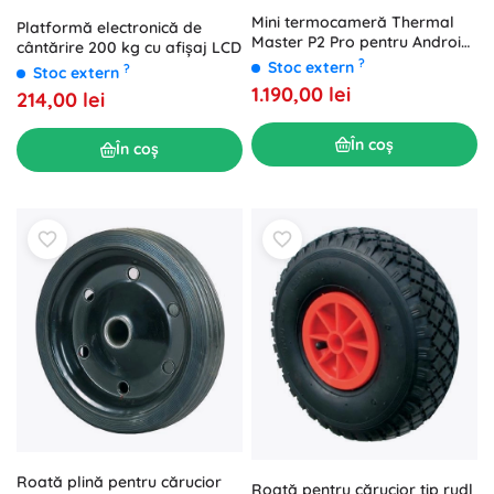
Mini termocameră Thermal
Platformă electronică de
Master P2 Pro pentru Android
cântărire 200 kg cu afișaj LCD
(USB‑C)
?
Stoc extern
?
Stoc extern
1.190,00 lei
214,00 lei
În coș
În coș
Roată plină pentru cărucior
Roată pentru cărucior tip rudl