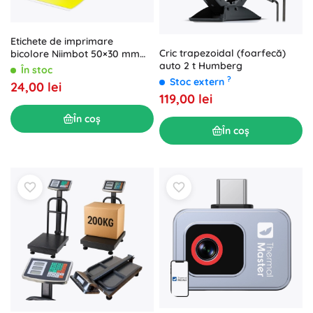
Etichete de imprimare
Cric trapezoidal (foarfecă)
bicolore Niimbot 50×30 mm
auto 2 t Humberg
galbene
În stoc
?
Stoc extern
24,00 lei
119,00 lei
În coș
În coș