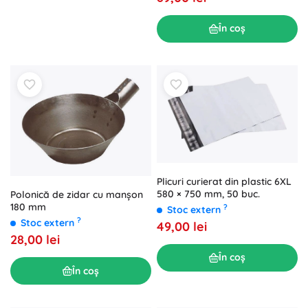
În coș
Plicuri curierat din plastic 6XL
580 × 750 mm, 50 buc.
Polonică de zidar cu manșon
180 mm
?
Stoc extern
?
Stoc extern
49,00 lei
28,00 lei
În coș
În coș