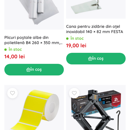
Cana pentru zidărie din oțel
inoxidabil 140 × 82 mm FESTA
Plicuri poștale albe din
În stoc
polietilenă B4 260 × 350 mm,
19,00 lei
50 buc – rezistente și durabile
În stoc
14,00 lei
În coș
În coș