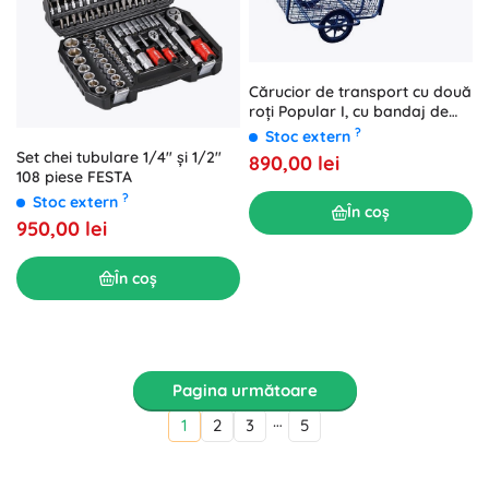
Cărucior de transport cu două
roți Popular I, cu bandaj de
cauciuc
?
Stoc extern
Set chei tubulare 1/4" și 1/2"
890,00 lei
108 piese FESTA
?
Stoc extern
În coș
950,00 lei
În coș
Pagina următoare
…
1
2
3
5