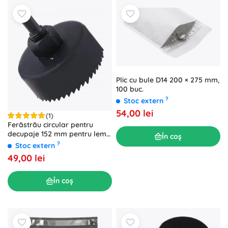
Plic cu bule D14 200 × 275 mm,
100 buc.
?
Stoc extern
54,00 lei
(1)
Ferăstrău circular pentru
decupaje 152 mm pentru lemn
În coș
și gips-carton FESTA
?
Stoc extern
49,00 lei
În coș