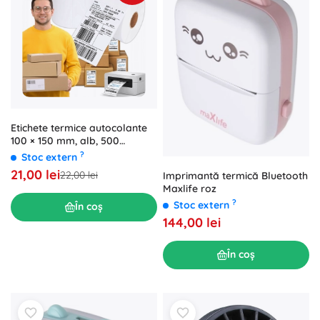
Etichete termice autocolante
100 × 150 mm, alb, 500
etichete pe rolă, perforație
?
Stoc extern
21,00 lei
22,00 lei
Imprimantă termică Bluetooth
Maxlife roz
?
Stoc extern
În coș
144,00 lei
În coș