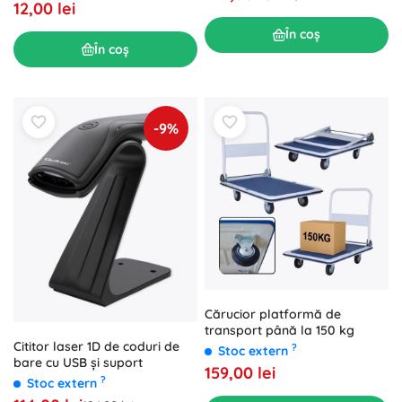
12,00 lei
În coș
În coș
-9%
Cărucior platformă de
transport până la 150 kg
Cititor laser 1D de coduri de
?
Stoc extern
bare cu USB și suport
159,00 lei
?
Stoc extern