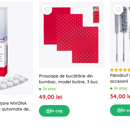
Pămătuf t
Prosoape de bucătărie din
accesorii
bumbac, model buline, 3 buc
În stoc
În stoc
34,00 l
49,00 lei
ățare NIVONA
u automate de
În c
În coș