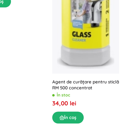
oș
Agent de curățare pentru sticlă
RM 500 concentrat
În stoc
34,00 lei
În coș