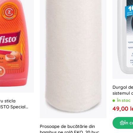
Durgol d
sistemul 
aparatele
În stoc
u sticla
spumătoa
ISTO Special
49,00 l
În c
Prosoape de bucătărie din
bambus pe rolă EKO, 20 buc