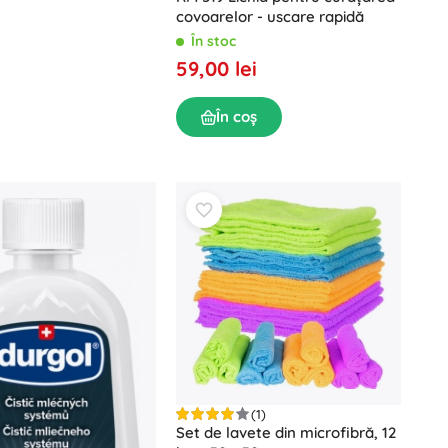
covoarelor - uscare rapidă
În stoc
59,00 lei
În coș
(1)
Set de lavete din microfibră, 12