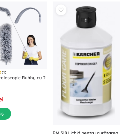
(1)
elescopic Ruhhy cu 2
ei
oș
RM 519 Lichid pentru curățarea