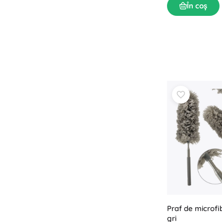
În coș
Praf de microfi
gri