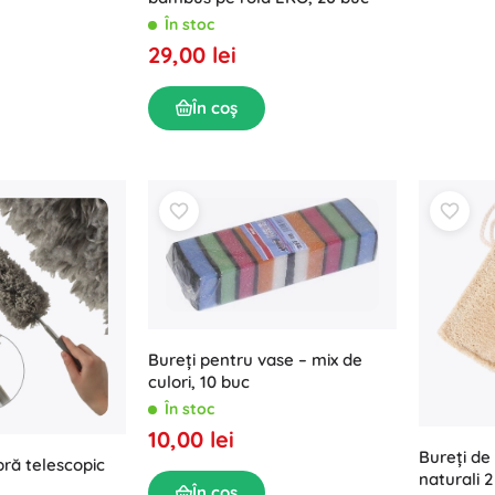
În stoc
29,00 lei
În coș
Bureți pentru vase – mix de
culori, 10 buc
În stoc
10,00 lei
Bureți de
bră telescopic
naturali 
În coș