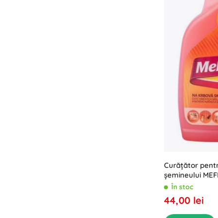
Curățător pentr
șemineului MEF
500 ml
În stoc
44,00 lei