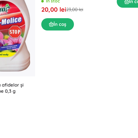
În stoc
În c
20,00 lei
23,00 lei
În coș
afidelor și
be 0,3 g