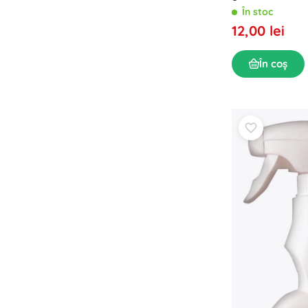
În stoc
12,00 lei
În coș