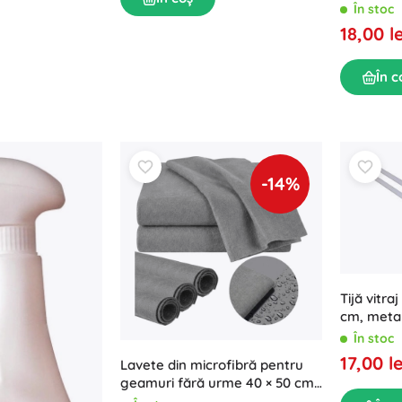
În stoc
18,00 le
În c
-14%
Tijă vitra
cm, metal
În stoc
17,00 le
Lavete din microfibră pentru
geamuri fără urme 40 × 50 cm,
set 3 buc RUHHY