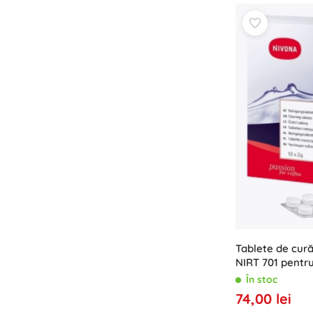
Puzzle
Tablete de cur
NIRT 701 pentr
cafea
În stoc
74,00 lei