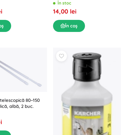
buc.
În stoc
14,00 lei
i
În coș
oș
j telescopică 80–150
ică, albă, 2 buc.
i