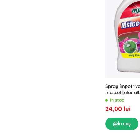
Spray împotriva 
musculițelor al
În stoc
24,00 lei
În coș