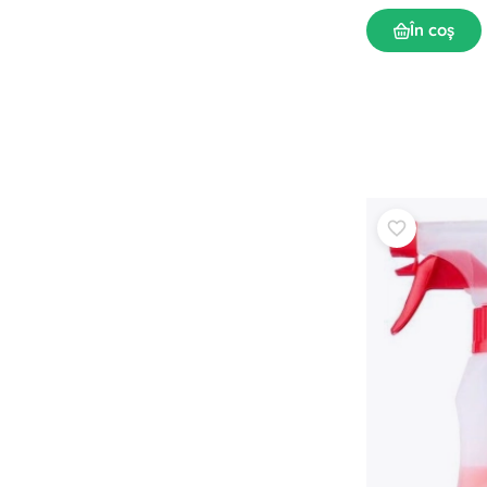
În coș