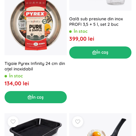
Oală sub presiune din inox
PROFI 3,5 + 5 l, set 2 buc
În stoc
399,00 lei
În coș
Tigaie Pyrex Infinity 24 cm din
oțel inoxidabil
În stoc
134,00 lei
În coș