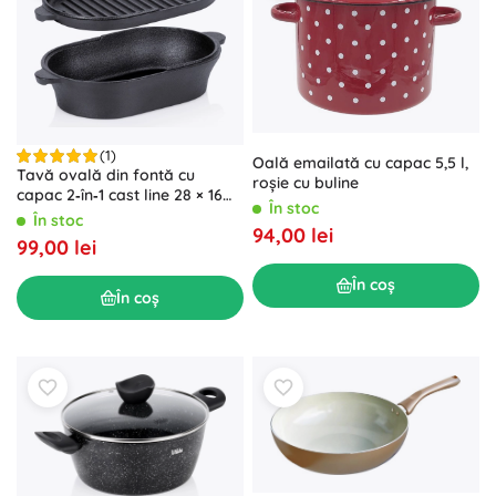
(1)
Oală emailată cu capac 5,5 l,
Tavă ovală din fontă cu
roșie cu buline
capac 2‑în‑1 cast line 28 × 16
În stoc
cm, 1,2 l
În stoc
94,00 lei
99,00 lei
În coș
În coș