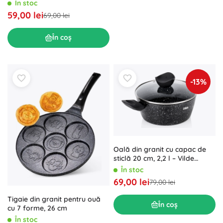
BLACK&WOOD 26 cm
În stoc
59,00 lei
69,00 lei
În coș
-13%
Oală din granit cu capac de
sticlă 20 cm, 2,2 l – Vilde
Granitica Line
În stoc
69,00 lei
79,00 lei
Tigaie din granit pentru ouă
În coș
cu 7 forme, 26 cm
În stoc