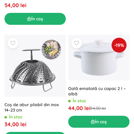
54,00 lei
În coș
-19%
Oală emailată cu capac 2 l –
albă
În stoc
Coș de abur pliabil din inox
44,00 lei
54,00 lei
14–23 cm
În stoc
În coș
34,00 lei