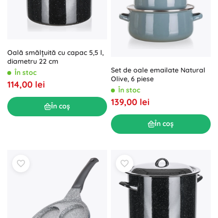
Oală smălțuită cu capac 5,5 l,
diametru 22 cm
Set de oale emailate Natural
În stoc
Olive, 6 piese
114,00 lei
În stoc
139,00 lei
În coș
În coș