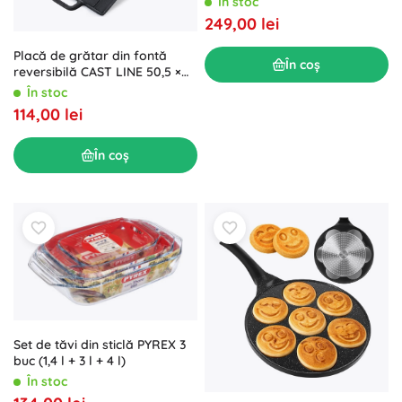
În stoc
249,00 lei
Placă de grătar din fontă
În coș
reversibilă CAST LINE 50,5 ×
23,5 cm
În stoc
114,00 lei
În coș
Set de tăvi din sticlă PYREX 3
buc (1,4 l + 3 l + 4 l)
În stoc