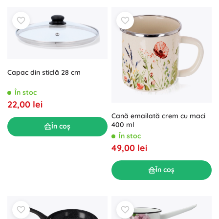
Capac din sticlă 28 cm
În stoc
22,00 lei
Cană emailată crem cu maci
400 ml
În coș
În stoc
49,00 lei
În coș