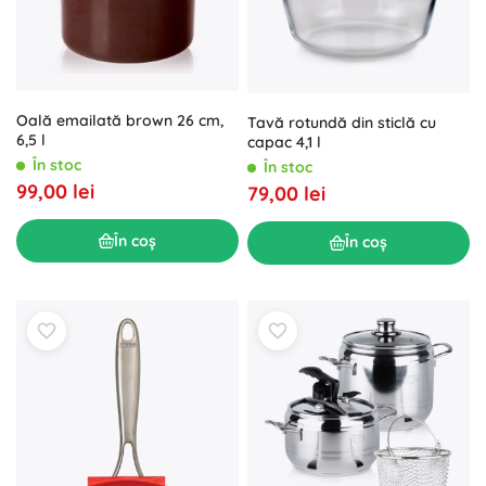
Oală emailată brown 26 cm,
Tavă rotundă din sticlă cu
6,5 l
capac 4,1 l
În stoc
În stoc
99,00 lei
79,00 lei
În coș
În coș