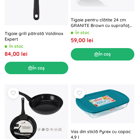
Tigaie pentru clătite 24 cm
GRANITE Brown cu suprafață
antiaderentă
În stoc
Tigaie grill pătrată Valdinox
Expert
59,00 lei
În stoc
84,00 lei
În coș
În coș
Vas din sticlă Pyrex cu capac
4,9 l