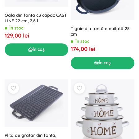
Oală din fontă cu capac CAST
LINE 22 cm, 2,6 l
În stoc
Tigaie din fontă emailată 28
cm
129,00 lei
În stoc
174,00 lei
În coș
În coș
Plită de grătar din fontă,