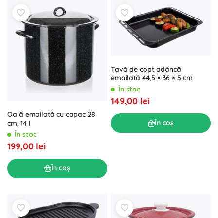
Tavă de copt adâncă
emailată 44,5 × 36 × 5 cm
În stoc
149,00 lei
Oală emailată cu capac 28
În coș
cm, 14 l
În stoc
199,00 lei
În coș