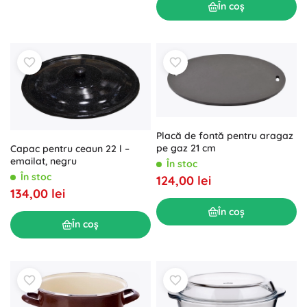
În coș
Placă de fontă pentru aragaz
pe gaz 21 cm
Capac pentru ceaun 22 l –
emailat, negru
În stoc
În stoc
124,00 lei
134,00 lei
În coș
În coș