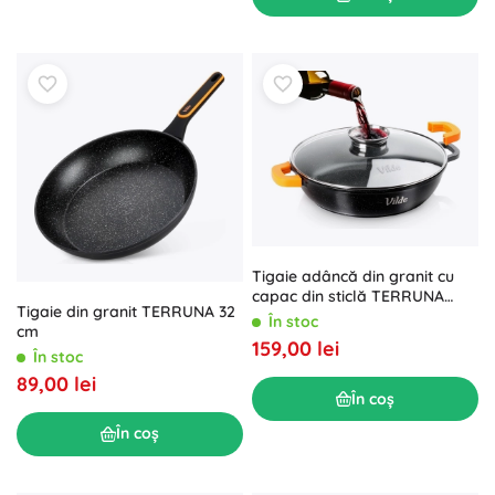
Tigaie adâncă din granit cu
capac din sticlă TERRUNA
Tigaie din granit TERRUNA 32
AROMA 32 cm, 4,7 l
În stoc
cm
159,00 lei
În stoc
89,00 lei
În coș
În coș