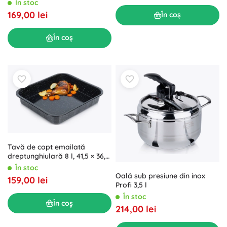
În stoc
169,00 lei
În coș
În coș
Tavă de copt emailată
dreptunghiulară 8 l, 41,5 × 36,5
× 7 cm
În stoc
Oală sub presiune din inox
159,00 lei
Profi 3,5 l
În stoc
În coș
214,00 lei