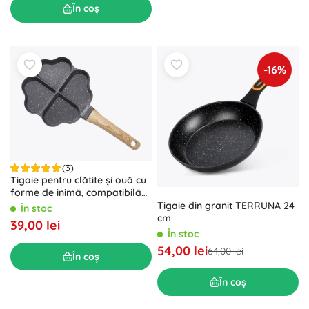
În coș
-16%
(3)
Tigaie pentru clătite și ouă cu
forme de inimă, compatibilă
cu inducția
Tigaie din granit TERRUNA 24
În stoc
cm
39,00 lei
În stoc
54,00 lei
64,00 lei
În coș
În coș