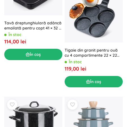
Tavă dreptunghiulară adâncă
emailată pentru copt 41 × 32 ×
6 cm
În stoc
114,00 lei
Tigaie din granit pentru ouă
În coș
cu 4 compartimente 22 × 22
cm
În stoc
119,00 lei
În coș