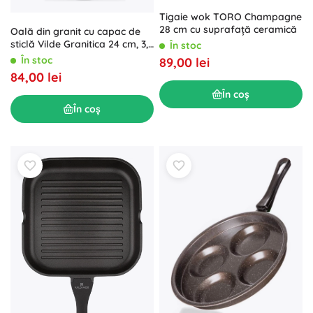
Tigaie wok TORO Champagne
28 cm cu suprafață ceramică
Oală din granit cu capac de
sticlă Vilde Granitica 24 cm, 3,6
În stoc
l
În stoc
89,00 lei
84,00 lei
În coș
În coș