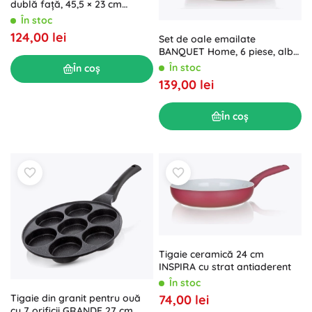
dublă față, 45,5 × 23 cm
ORION
În stoc
124,00 lei
Set de oale emailate
BANQUET Home, 6 piese, alb
cu capace din sticlă
În stoc
În coș
139,00 lei
În coș
Tigaie ceramică 24 cm
INSPIRA cu strat antiaderent
În stoc
Tigaie din granit pentru ouă
74,00 lei
cu 7 orificii GRANDE 27 cm