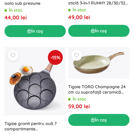
sticlă 3‑în‑1 RUHHY 28/30/32
oala sub presiune
cm
În stoc
În stoc
49,00 lei
44,00 lei
În coș
În coș
-15%
Tigaie TORO Champagne 24
cm cu suprafață ceramică
antiaderentă
În stoc
59,00 lei
În coș
Tigaie granit pentru ouă 7
compartimente