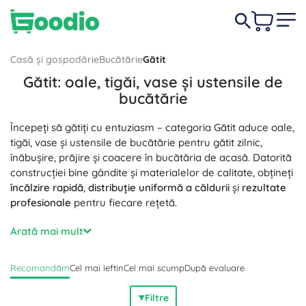
Casă și gospodărie
Bucătărie
Gătit
Gătit: oale, tigăi, vase și ustensile de
bucătărie
Începeți să gătiți cu entuziasm – categoria Gătit aduce oale,
tigăi, vase și ustensile de bucătărie pentru gătit zilnic,
înăbușire, prăjire și coacere în bucătăria de acasă. Datorită
construcției bine gândite și materialelor de calitate, obțineți
încălzire rapidă
,
distribuție uniformă a căldurii
și
rezultate
profesionale
pentru fiecare rețetă.
Alegeți oale din inox, vase din fontă și emailate, tigăi din
Arată mai mult
aluminiu cu suprafață antiaderentă, wokuri, crăticioare,
caserole, seturi de oale și tăvi de copt. Majoritatea
Recomandăm
Cel mai ieftin
Cel mai scump
După evaluare
modelelor sunt compatibile cu inducția, gazul și
vitroceramica, iar o parte pot fi folosite și la cuptor –
Filtre
aceasta înseamnă
compatibilitate universală
,
durată de