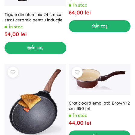
În stoc
64,00 lei
Tigaie din aluminiu 24 cm cu
strat ceramic pentru inducție
În coș
În stoc
54,00 lei
În coș
Crăticioară emailată Brown 12
cm, 350 ml
În stoc
44,00 lei