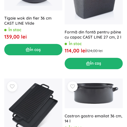
Tigaie wok din fier 36 cm
CAST LINE Vilde
În stoc
Formă din fontă pentru pâine
139,00 lei
cu capac CAST LINE 27 cm, 2 l
În stoc
În coș
114,00 lei
124,00 lei
În coș
Castron gastro emailat 36 cm,
14 l