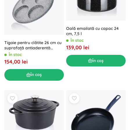
Oală emailată cu capac 24
cm, 7,5 l
În stoc
Tigaie pentru clătite 26 cm cu
139,00 lei
suprafață antiaderentă
Granite Grey
În stoc
În coș
154,00 lei
În coș