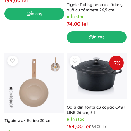
134,00 lei
Tigaie Ruhhy pentru clătite și
ouă cu zâmbete 26,5 cm,
În coș
antiaderentă, pentru inducție
În stoc
74,00 lei
În coș
-7%
Oală din fontă cu capac CAST
LINE 26 cm, 5 l
În stoc
Tigaie wok Ecrina 30 cm
154,00 lei
164,00 lei