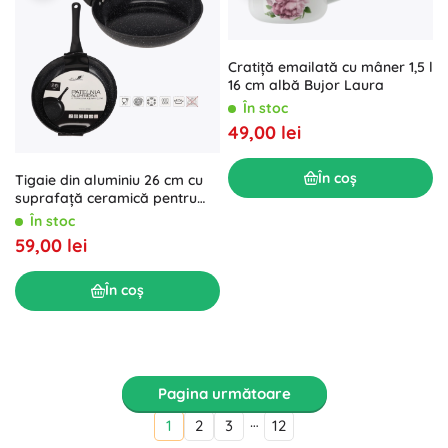
Cratiță emailată cu mâner 1,5 l
16 cm albă Bujor Laura
În stoc
49,00 lei
În coș
Tigaie din aluminiu 26 cm cu
suprafață ceramică pentru
inducție
În stoc
59,00 lei
În coș
Pagina următoare
…
1
2
3
12