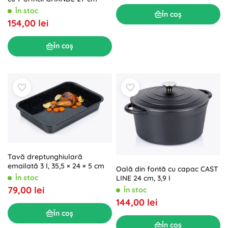
În stoc
În coș
154,00 lei
În coș
Tavă dreptunghiulară
emailată 3 l, 35,5 × 24 × 5 cm
Oală din fontă cu capac CAST
În stoc
LINE 24 cm, 3,9 l
79,00 lei
În stoc
144,00 lei
În coș
În coș