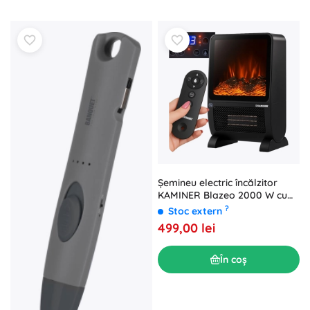
Şemineu electric încălzitor
KAMINER Blazeo 2000 W cu
efect de flacără
?
Stoc extern
499,00 lei
În coș