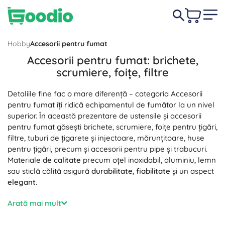
Hobby
Accesorii pentru fumat
Accesorii pentru fumat: brichete,
scrumiere, foițe, filtre
Detaliile fine fac o mare diferență – categoria Accesorii
pentru fumat îți ridică echipamentul de fumător la un nivel
superior. În această prezentare de ustensile și accesorii
pentru fumat găsești brichete, scrumiere, foițe pentru țigări,
filtre, tuburi de țigarete și injectoare, mărunțitoare, huse
pentru țigări, precum și accesorii pentru pipe și trabucuri.
Materiale
de calitate
precum oțel inoxidabil, aluminiu, lemn
sau sticlă călită asigură
durabilitate
,
fiabilitate
și un aspect
elegant
.
Pentru aprindere precisă poți alege brichete pe gaz
Arată mai mult
reîncărcabile, pe benzină sau electrice, inclusiv modele
rezistente la vânt
; sunt disponibile și pietre și rezerve.