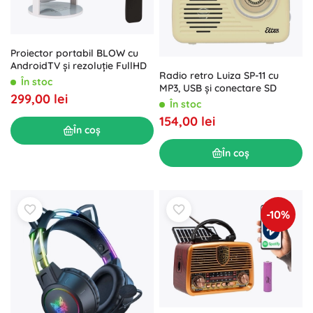
Proiector portabil BLOW cu
AndroidTV și rezoluție FullHD
Radio retro Luiza SP-11 cu
În stoc
MP3, USB și conectare SD
299,00 lei
În stoc
154,00 lei
În coș
În coș
-10%