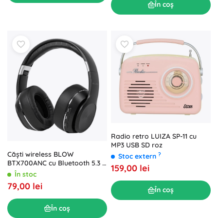
În coș
Radio retro LUIZA SP-11 cu
MP3 USB SD roz
Căști wireless BLOW
?
Stoc extern
BTX700ANC cu Bluetooth 5.3 și
159,00 lei
ANC
În stoc
79,00 lei
În coș
În coș