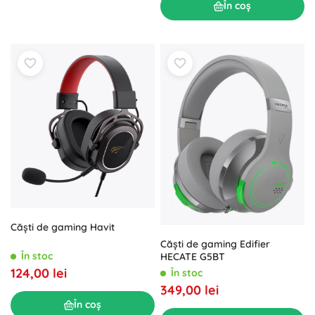
În coș
Căști de gaming Havit
Căști de gaming Edifier
În stoc
HECATE G5BT
124,00 lei
În stoc
349,00 lei
În coș