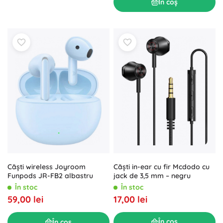
În coș
Căști in-ear cu fir Mcdodo cu
Căști wireless Joyroom
jack de 3,5 mm – negru
Funpods JR-FB2 albastru
În stoc
În stoc
17,00 lei
59,00 lei
În coș
În coș