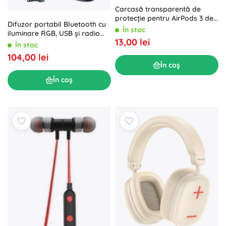
Carcasă transparentă de
protecție pentru AirPods 3 de
Difuzor portabil Bluetooth cu
la Baseus, seria Crystal
În stoc
iluminare RGB, USB și radio
13,00 lei
FM
În stoc
104,00 lei
În coș
În coș