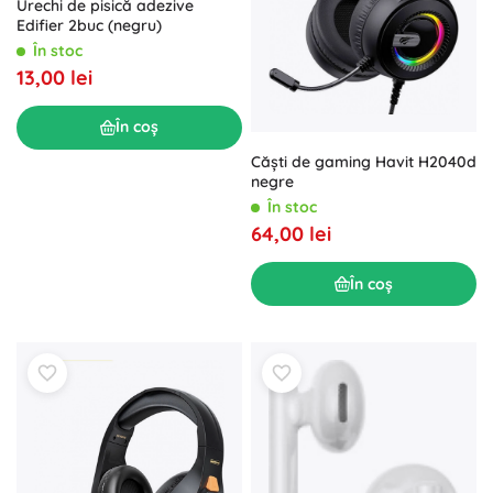
Urechi de pisică adezive
Edifier 2buc (negru)
În stoc
13,00 lei
În coș
Căști de gaming Havit H2040d
negre
În stoc
64,00 lei
În coș