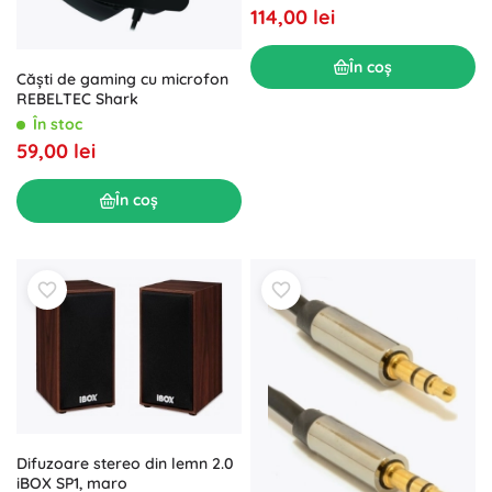
114,00 lei
În coș
Căști de gaming cu microfon
REBELTEC Shark
În stoc
59,00 lei
În coș
Difuzoare stereo din lemn 2.0
iBOX SP1, maro