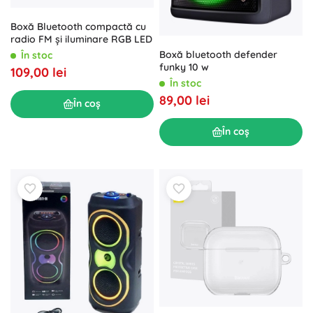
Boxă Bluetooth compactă cu
radio FM și iluminare RGB LED
Boxă bluetooth defender
În stoc
funky 10 w
109,00 lei
În stoc
89,00 lei
În coș
În coș