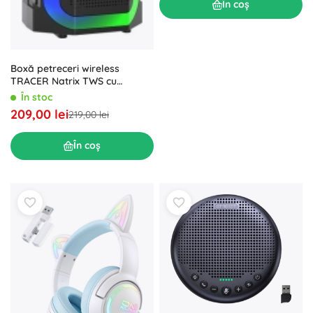
În coș
Boxă petreceri wireless
TRACER Natrix TWS cu
Bluetooth și LED
În stoc
209,00 lei
219,00 lei
În coș