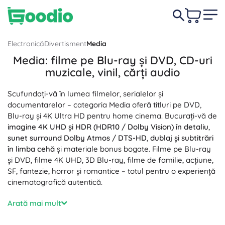
Electronică
Divertisment
Media
Media: filme pe Blu-ray și DVD, CD-uri
muzicale, vinil, cărți audio
Scufundați-vă în lumea filmelor, serialelor și
documentarelor – categoria Media oferă titluri pe DVD,
Blu-ray și 4K Ultra HD pentru home cinema. Bucurați-vă de
imagine 4K UHD și HDR (HDR10 / Dolby Vision) în detaliu
,
sunet surround Dolby Atmos / DTS-HD
,
dublaj și subtitrări
în limba cehă
și materiale bonus bogate. Filme pe Blu-ray
și DVD, filme 4K UHD, 3D Blu-ray, filme de familie, acțiune,
SF, fantezie, horror și romantice – totul pentru o experiență
cinematografică autentică.
Pentru iubitorii de muzică, oferim CD-uri muzicale, discuri
Arată mai mult
de vinil LP și EP, înregistrări remasterizate, coloane sonore
și concerte. Bucurați-vă de
sunetul analogic autentic al