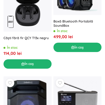
Boxă Bluetooth Portabilă
SoundBox
În stoc
499,00 lei
Căști fără fir QCY T13x negru
În coș
În stoc
114,00 lei
În coș