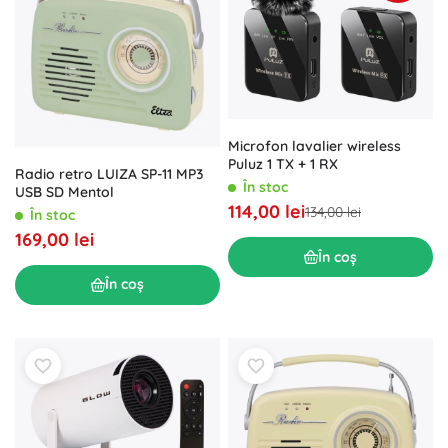
Microfon lavalier wireless
Puluz 1 TX + 1 RX
Radio retro LUIZA SP-11 MP3
În stoc
USB SD Mentol
114,00 lei
134,00 lei
În stoc
169,00 lei
În coș
În coș