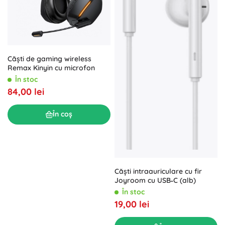
Căști de gaming wireless
Remax Kinyin cu microfon
În stoc
84,00 lei
În coș
Căști intraauriculare cu fir
Joyroom cu USB‑C (alb)
În stoc
19,00 lei