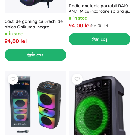
Radio analogic portabil RA10
AM/FM cu încărcare solară și
Bluetooth
În stoc
Căști de gaming cu urechi de
94,00 lei
104,00 lei
pisică Onikuma, negre
În stoc
În coș
94,00 lei
În coș