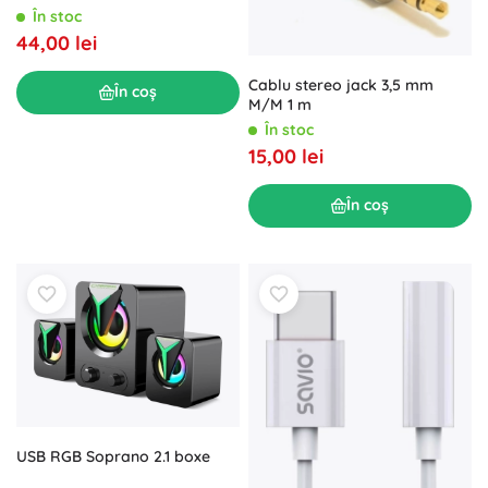
În stoc
44,00 lei
Cablu stereo jack 3,5 mm
În coș
M/M 1 m
În stoc
15,00 lei
În coș
USB RGB Soprano 2.1 boxe