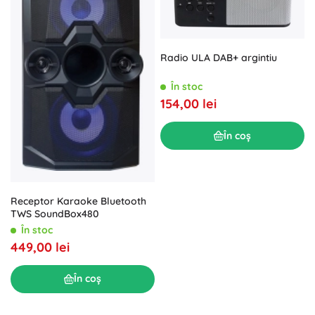
Radio ULA DAB+ argintiu
În stoc
154,00 lei
În coș
Receptor Karaoke Bluetooth
TWS SoundBox480
În stoc
449,00 lei
În coș