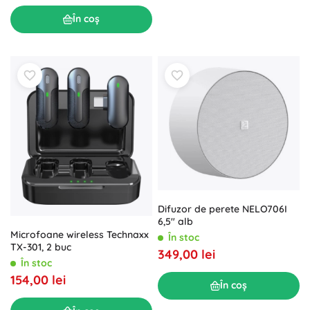
În coș
Difuzor de perete NELO706I
6,5" alb
Microfoane wireless Technaxx
În stoc
TX-301, 2 buc
349,00 lei
În stoc
154,00 lei
În coș