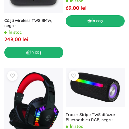
În stoc
69,00 lei
Căști wireless TWS BMW,
În coș
negre
În stoc
249,00 lei
În coș
Tracer Stripe TWS difuzor
Bluetooth cu RGB, negru
În stoc