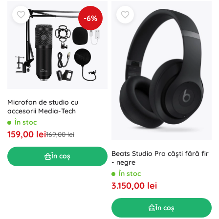
-6%
Microfon de studio cu
accesorii Media-Tech
În stoc
159,00 lei
169,00 lei
Beats Studio Pro căști fără fir
În coș
- negre
În stoc
3.150,00 lei
În coș