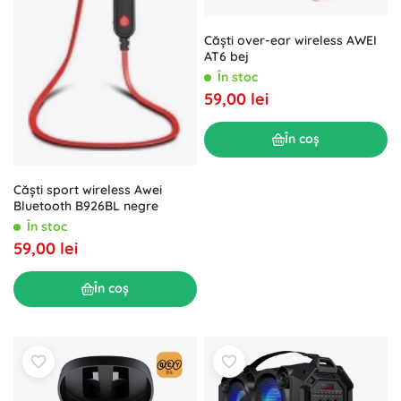
Căști over-ear wireless AWEI
AT6 bej
În stoc
59,00 lei
În coș
Căști sport wireless Awei
Bluetooth B926BL negre
În stoc
59,00 lei
În coș