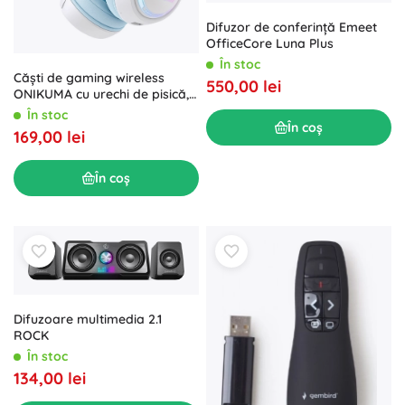
Difuzor de conferință Emeet
OfficeCore Luna Plus
În stoc
Căști de gaming wireless
550,00 lei
ONIKUMA cu urechi de pisică,
albastre
În stoc
În coș
169,00 lei
În coș
Difuzoare multimedia 2.1
ROCK
În stoc
134,00 lei