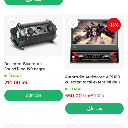
-16%
Receptor Bluetooth
SoundTube 190 negru
În stoc
Autoradio Audiocore AC9100
214,00 lei
cu ecran tactil extensibil de 7",
Bluetooth și USB
În stoc
550,00 lei
În coș
650,00 lei
În coș