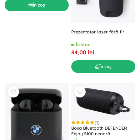
În coș
Prezentator laser fără fir
În stoc
84,00 lei
În coș
(1)
Boxă Bluetooth DEFENDER
Enjoy S100 neagră