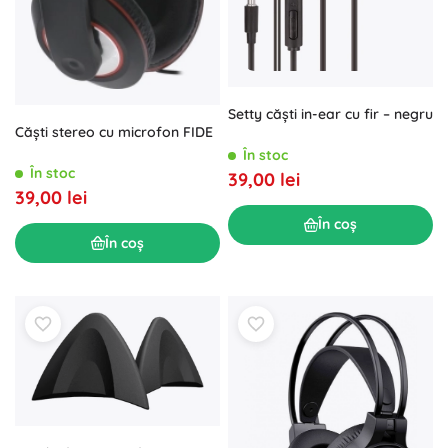
Setty căști in-ear cu fir – negru
Căști stereo cu microfon FIDE
În stoc
În stoc
39,00 lei
39,00 lei
În coș
În coș