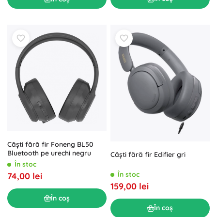
Căști fără fir Foneng BL50
Bluetooth pe urechi negru
Căști fără fir Edifier gri
În stoc
În stoc
74,00 lei
159,00 lei
În coș
În coș