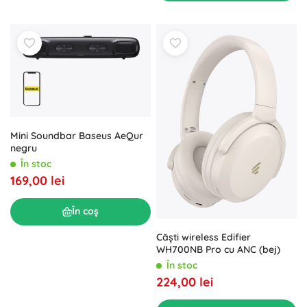
Mini Soundbar Baseus AeQur
negru
În stoc
169,00 lei
În coș
Căști wireless Edifier
WH700NB Pro cu ANC (bej)
În stoc
224,00 lei