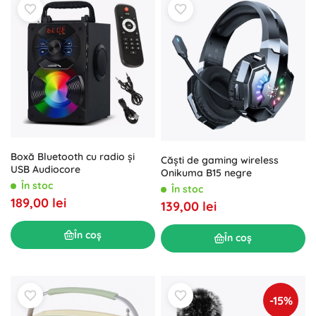
Boxă Bluetooth cu radio și
Căști de gaming wireless
USB Audiocore
Onikuma B15 negre
În stoc
În stoc
189,00 lei
139,00 lei
În coș
În coș
-15%