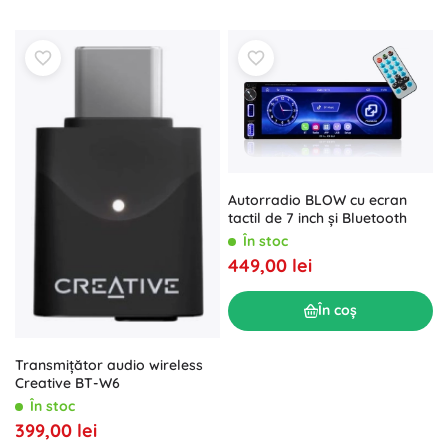
Autorradio BLOW cu ecran
tactil de 7 inch și Bluetooth
În stoc
449,00 lei
În coș
Transmițător audio wireless
Creative BT-W6
În stoc
399,00 lei