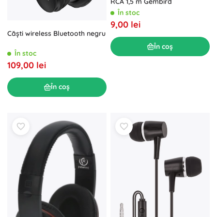
RCA 1,5 m Gembird
În stoc
9,00 lei
Căști wireless Bluetooth negru
În coș
În stoc
109,00 lei
În coș