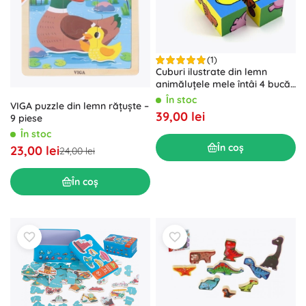
(1)
Cuburi ilustrate din lemn
animăluțele mele întâi 4 bucăți
TEDDIES
În stoc
VIGA puzzle din lemn rățuște –
39,00 lei
9 piese
În stoc
În coș
23,00 lei
24,00 lei
În coș