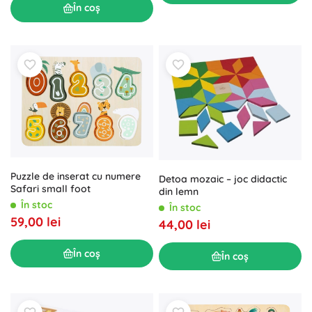
În coș
Puzzle de inserat cu numere
Detoa mozaic – joc didactic
Safari small foot
din lemn
În stoc
În stoc
59,00 lei
44,00 lei
În coș
În coș