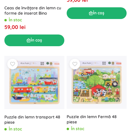
Ceas de învățare din lemn cu
În coș
forme de inserat Bino
În stoc
59,00 lei
În coș
Puzzle din lemn Fermă 48
Puzzle din lemn transport 48
piese
piese
În stoc
În stoc