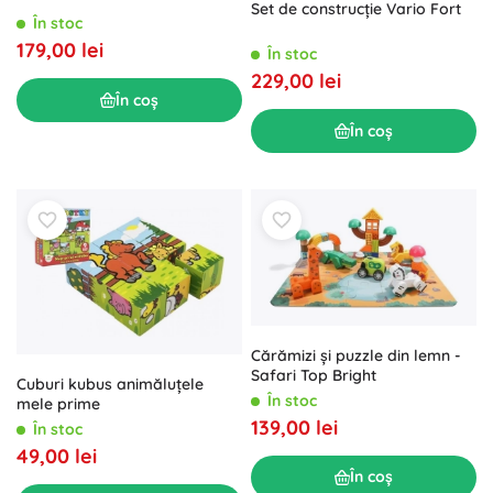
Set de construcție Vario Fort
În stoc
179,00 lei
În stoc
229,00 lei
În coș
În coș
Cărămizi și puzzle din lemn -
Safari Top Bright
Cuburi kubus animăluțele
În stoc
mele prime
139,00 lei
În stoc
49,00 lei
În coș