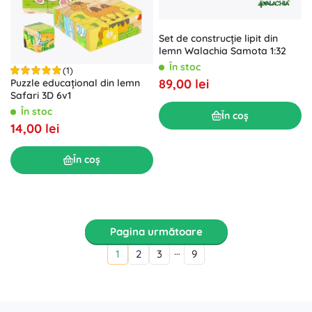
Set de construcție lipit din
lemn Walachia Samota 1:32
În stoc
(1)
89,00 lei
Puzzle educațional din lemn
Safari 3D 6v1
În stoc
În coș
14,00 lei
În coș
Pagina următoare
…
1
2
3
9