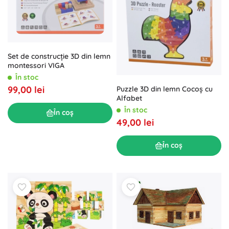
Set de construcție 3D din lemn
montessori VIGA
În stoc
99,00 lei
Puzzle 3D din lemn Cocoş cu
Alfabet
În stoc
În coș
49,00 lei
În coș