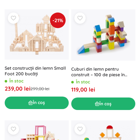
-21%
Set construcții din lemn Small
Cuburi din lemn pentru
Foot 200 bucăți
construit – 100 de piese în
găletușă
În stoc
În stoc
239,00 lei
299,00 lei
119,00 lei
În coș
În coș