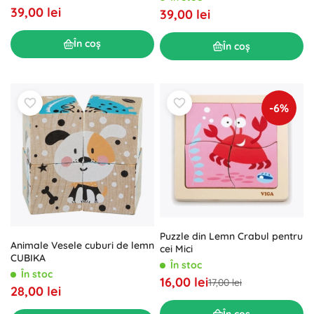
39,00 lei
39,00 lei
În coș
În coș
-6%
Puzzle din Lemn Crabul pentru
Animale Vesele cuburi de lemn
cei Mici
CUBIKA
În stoc
În stoc
16,00 lei
17,00 lei
28,00 lei
În coș