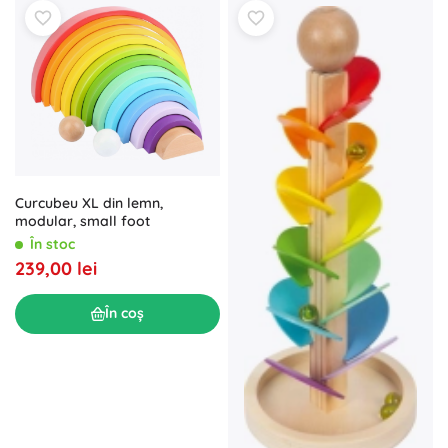
Curcubeu XL din lemn,
modular, small foot
În stoc
239,00 lei
În coș