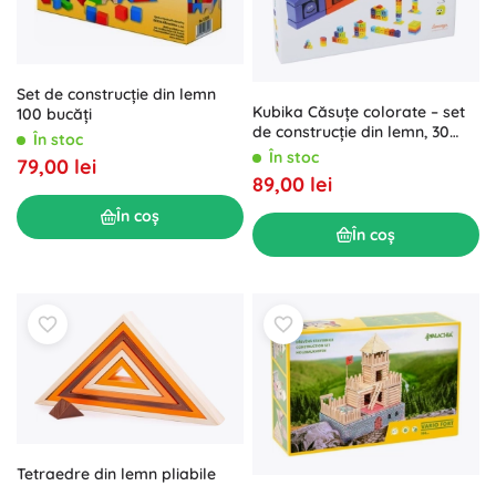
Set de construcție din lemn
Kubika Căsuțe colorate – set
100 bucăți
de construcție din lemn, 30
În stoc
piese
În stoc
79,00 lei
89,00 lei
În coș
În coș
Tetraedre din lemn pliabile