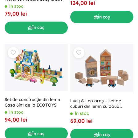
124,00 lei
În stoc
79,00 lei
În coș
În coș
Set de construcție din lemn
Lucy & Leo oraș – set de
Casă 6în1 de la ECOTOYS
cuburi din lemn cu două
mașinuțe, 25 piese
În stoc
În stoc
94,00 lei
69,00 lei
În coș
În coș