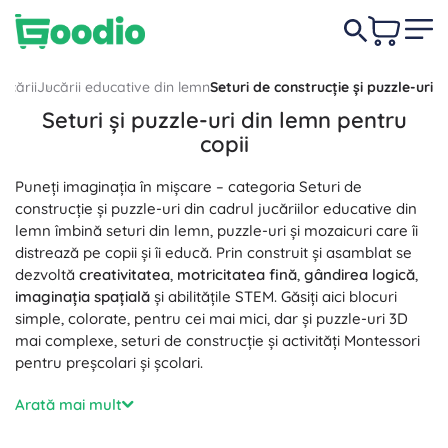
ucării
Jucării educative din lemn
Seturi de construcție și puzzle-uri
Seturi și puzzle-uri din lemn pentru
copii
Puneți imaginația în mișcare – categoria Seturi de
construcție și puzzle-uri din cadrul jucăriilor educative din
lemn îmbină seturi din lemn, puzzle-uri și mozaicuri care îi
distrează pe copii și îi educă. Prin construit și asamblat se
dezvoltă
creativitatea
,
motricitatea fină
,
gândirea logică
,
imaginația spațială
și abilitățile STEM. Găsiți aici blocuri
simple, colorate, pentru cei mai mici, dar și puzzle-uri 3D
mai complexe, seturi de construcție și activități Montessori
pentru preșcolari și școlari.
Realizate cu grijă din lemn de calitate, cu muchii netede și
Arată mai mult
vopsele pe bază de apă, aceste jucării didactice sunt
sigure
,
rezistente
și
ecologice
. Materialul natural și