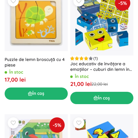
-5%
(1)
Puzzle de lemn broscuță cu 4
Joc educativ de învățare a
piese
emoțiilor – cuburi din lemn în
În stoc
cutie metalică
În stoc
17,00 lei
21,00 lei
22,00 lei
În coș
În coș
-5%