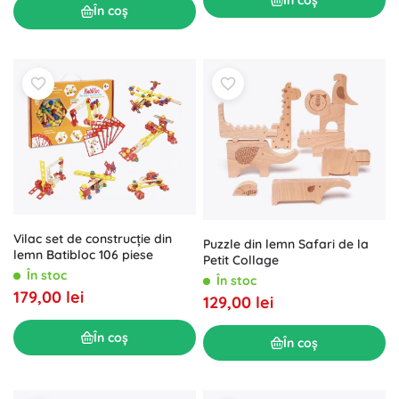
În coș
Vilac set de construcție din
Puzzle din lemn Safari de la
lemn Batibloc 106 piese
Petit Collage
În stoc
În stoc
179,00 lei
129,00 lei
În coș
În coș