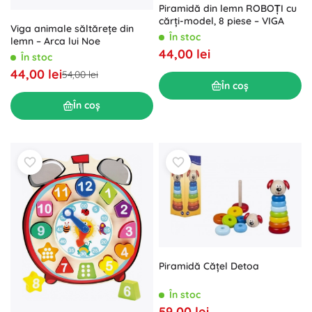
Piramidă din lemn ROBOȚI cu
cărți-model, 8 piese – VIGA
Viga animale săltărețe din
În stoc
lemn – Arca lui Noe
44,00 lei
În stoc
44,00 lei
54,00 lei
În coș
În coș
Piramidă Căţel Detoa
În stoc
59,00 lei