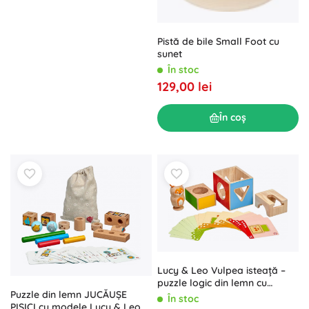
Pistă de bile Small Foot cu
sunet
În stoc
129,00 lei
În coș
Lucy & Leo Vulpea isteață –
puzzle logic din lemn cu
Puzzle din lemn JUCĂUȘE
carduri de sarcini
În stoc
PISICI cu modele Lucy & Leo