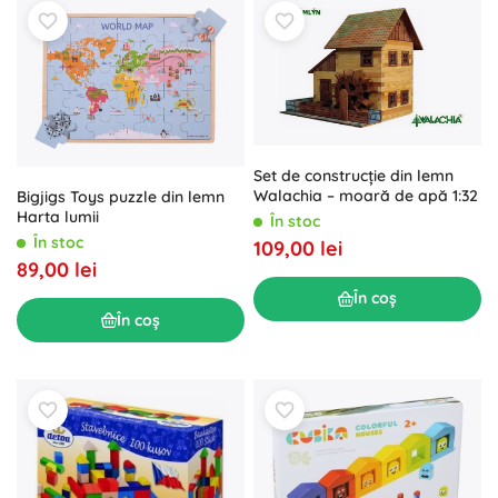
Set de construcție din lemn
Walachia – moară de apă 1:32
Bigjigs Toys puzzle din lemn
Harta lumii
În stoc
În stoc
109,00 lei
89,00 lei
În coș
În coș