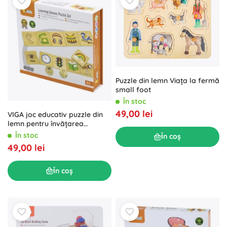
Puzzle din lemn Viața la fermă
small foot
În stoc
49,00 lei
VIGA joc educativ puzzle din
lemn pentru învățarea
simțurilor
În stoc
În coș
49,00 lei
În coș