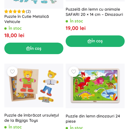
Puzzelă din lemn cu animale
(2)
SAFARI 20 × 14 cm – Dinozauri
Puzzle în Cutie Metalică
În stoc
Vehicule
19,00 lei
În stoc
18,00 lei
În coș
În coș
Puzzle de îmbrăcat ursulețul
Puzzle din lemn dinozauri 24
de la Bigjigs Toys
piese
În stoc
În stoc