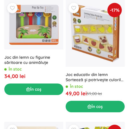
-17%
Joc din lemn cu figurine
săritoare cu animăluțe
În stoc
Joc educativ din lemn
34,00 lei
Sortează și potrivește culorile
și formele
În stoc
În coș
49,00 lei
59,00 lei
În coș