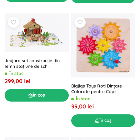
Jeujura set construcție din
lemn stațiune de schi
În stoc
299,00 lei
Bigjigs Toys Roți Dințate
Colorate pentru Copii
În coș
În stoc
99,00 lei
În coș