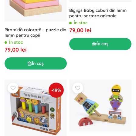
Bigjigs Baby cuburi din lemn
pentru sortare animale
În stoc
79,00 lei
Piramidă colorată - puzzle din
lemn pentru copii
În stoc
În coș
79,00 lei
În coș
-19%