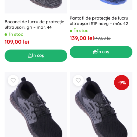
Pantofi de protecție de lucru
Bocanci de lucru de protecție
ultraușori S1P navy – măr. 42
ultraușori, gri – măr. 44
În stoc
În stoc
139,00 lei
149,00 lei
109,00 lei
În coș
În coș
-9%