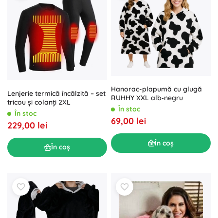
Hanorac-plapumă cu glugă
Lenjerie termică încălzită – set
RUHHY XXL alb‑negru
tricou și colanți 2XL
În stoc
În stoc
69,00 lei
229,00 lei
În coș
În coș