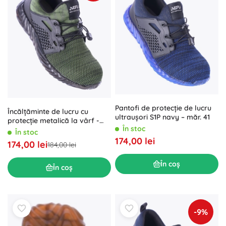
Pantofi de protecție de lucru
Încălțăminte de lucru cu
ultraușori S1P navy – măr. 41
protecție metalică la vârf -
În stoc
verde – 41
În stoc
174,00 lei
174,00 lei
184,00 lei
În coș
În coș
-9%