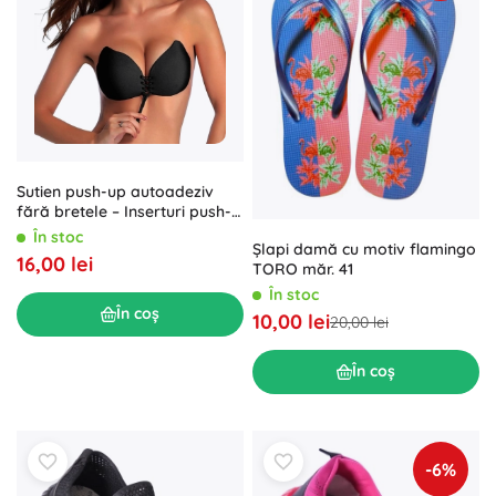
Sutien push-up autoadeziv
fără bretele – Inserturi push-
up autoadezive pentru sutien
În stoc
Șlapi damă cu motiv flamingo
mărimea D
16,00 lei
TORO măr. 41
În stoc
În coș
10,00 lei
20,00 lei
În coș
-6%