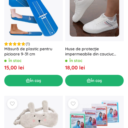
(1)
Măsură de plastic pentru
Huse de protecție
picioare 9-31 cm
impermeabile din cauciuc
pentru încălțăminte mărimea
În stoc
În stoc
„35-39” - alb
15,00 lei
18,00 lei
În coș
În coș