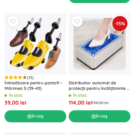
-15%
(15)
Întinzătoare pentru pantofi –
Distribuitor automat de
Mărimea S (39–43)
protecții pentru încălțăminte -
argintiu
În stoc
În stoc
39,00 lei
114,00 lei
134,00 lei
În coș
În coș