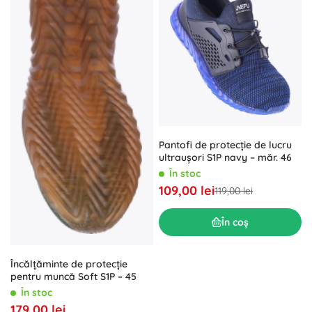
Pantofi de protecție de lucru
ultraușori S1P navy – măr. 46
În stoc
109,00 lei
119,00 lei
În coș
Încălțăminte de protecție
pentru muncă Soft S1P – 45
În stoc
179,00 lei