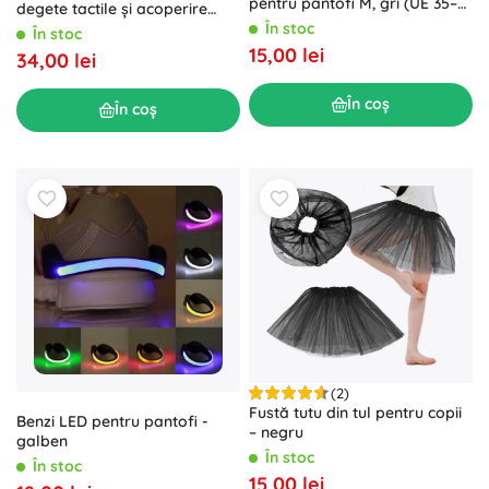
pentru pantofi M, gri (UE 35–
degete tactile și acoperire
38)
completă a degetelor
În stoc
În stoc
15,00 lei
34,00 lei
În coș
În coș
(2)
Fustă tutu din tul pentru copii
Benzi LED pentru pantofi -
– negru
galben
În stoc
În stoc
15,00 lei