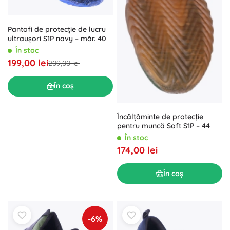
Pantofi de protecție de lucru
ultraușori S1P navy – măr. 40
În stoc
199,00 lei
209,00 lei
În coș
Încălțăminte de protecție
pentru muncă Soft S1P – 44
În stoc
174,00 lei
În coș
-6%