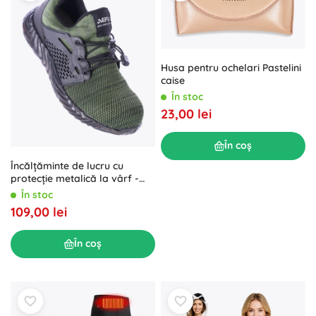
Husa pentru ochelari Pastelini
caise
În stoc
23,00 lei
În coș
Încălțăminte de lucru cu
protecție metalică la vârf -
verde – Verde
În stoc
109,00 lei
În coș