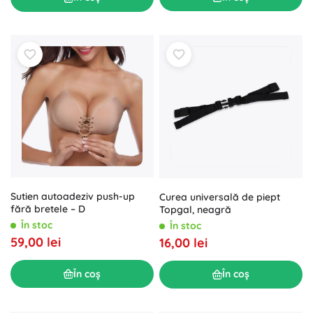
Sutien autoadeziv push-up
Curea universală de piept
fără bretele – D
Topgal, neagră
În stoc
În stoc
59,00 lei
16,00 lei
În coș
În coș