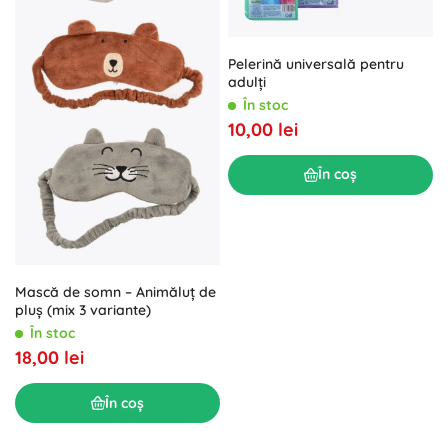
Pelerină universală pentru
adulți
În stoc
10,00 lei
În coș
Mască de somn – Animăluț de
pluș (mix 3 variante)
În stoc
18,00 lei
În coș