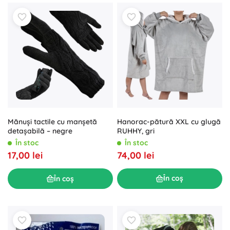
Hanorac-pătură XXL cu glugă
Mănuși tactile cu manșetă
RUHHY, gri
detașabilă – negre
În stoc
În stoc
74,00 lei
17,00 lei
În coș
În coș