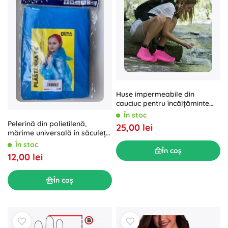
Huse impermeabile din
cauciuc pentru încălțăminte
mărimea „35-39” - roz închis
În stoc
Pelerină din polietilenă,
25,00 lei
mărime universală în săculeț
9×13 cm
În stoc
În coș
12,00 lei
În coș