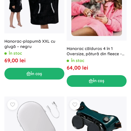
Hanorac-plapumă XXL cu
glugă – negru
Hanorac călduros 4 în 1
În stoc
Oversize, pătură din fleece -
roz
69,00 lei
În stoc
64,00 lei
În coș
În coș