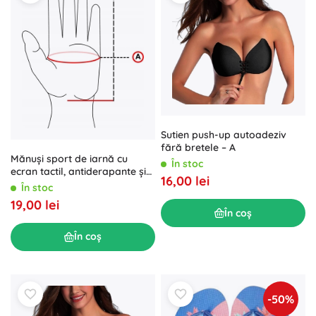
Sutien push-up autoadeziv
fără bretele – A
Mănuși sport de iarnă cu
În stoc
ecran tactil, antiderapante și
16,00 lei
căptușeală termică, mărimea
În stoc
M
19,00 lei
În coș
În coș
-50%