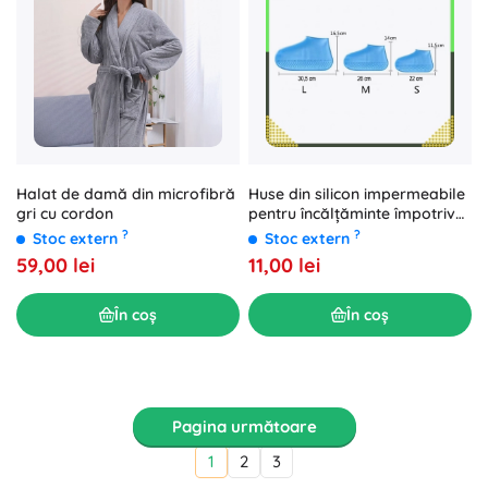
Halat de damă din microfibră
Huse din silicon impermeabile
gri cu cordon
pentru încălțăminte împotriva
ploii, antiderapante –
?
?
Stoc extern
Stoc extern
mărimea M
59,00 lei
11,00 lei
În coș
În coș
Pagina următoare
1
2
3