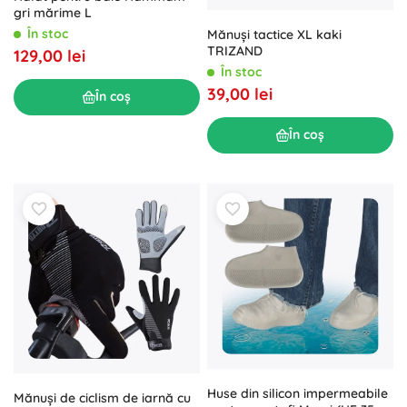
gri mărime L
În stoc
Mănuși tactice XL kaki
TRIZAND
129,00 lei
În stoc
39,00 lei
În coș
În coș
Huse din silicon impermeabile
Mănuși de ciclism de iarnă cu