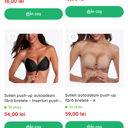
18,00 lei
În coș
În coș
Sutien autoadeziv push-up
Sutien push-up autoadeziv
fără bretele – A
fără bretele – Inserturi push-
up autoadezive pentru sutien
În stoc
În stoc
mărimea B
59,00 lei
54,00 lei
În coș
În coș