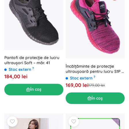
Pantofi de protecție de lucru
ultraușori Soft – măr. 41
Încălțăminte de protecție
?
Stoc extern
ultraușoară pentru lucru S1P –
184,00 lei
roz – măr. 41
?
Stoc extern
169,00 lei
179,00 lei
În coș
În coș