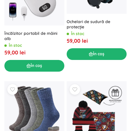
Ochelari de sudură de
protecție
Încălzitor portabil de mâini
În stoc
alb
59,00 lei
În stoc
59,00 lei
În coș
În coș