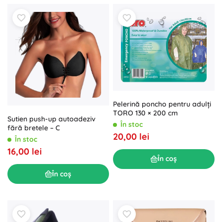
Pelerină poncho pentru adulți
TORO 130 × 200 cm
Sutien push-up autoadeziv
În stoc
fără bretele – C
20,00 lei
În stoc
16,00 lei
În coș
În coș