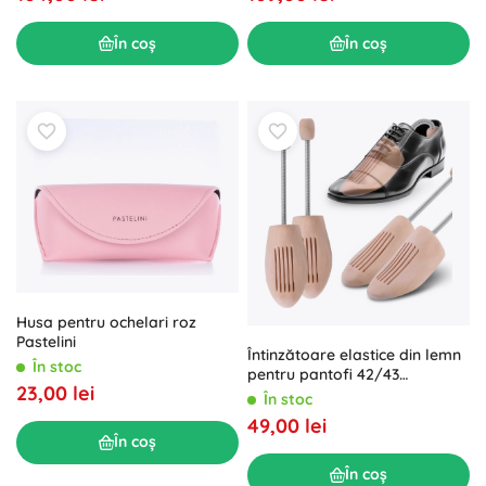
În coș
În coș
Husa pentru ochelari roz
Pastelini
Întinzătoare elastice din lemn
În stoc
pentru pantofi 42/43
23,00 lei
MASSIDO
În stoc
49,00 lei
În coș
În coș