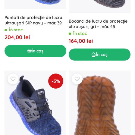
Pantofi de protecție de lucru
Bocanci de lucru de protecție
ultraușori S1P navy – măr. 39
ultraușori, gri – măr. 45
În stoc
În stoc
204,00 lei
164,00 lei
În coș
În coș
-5%