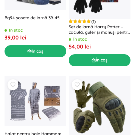
Bq94 șosete de iarnă 39-45
(1)
Set de iarnă Harry Potter –
În stoc
căciulă, guler și mănuși pentru
39,00 lei
copii
În stoc
54,00 lei
În coș
În coș
Halat pentru baie Hammam