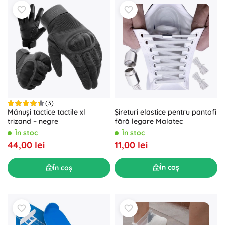
(3)
Șireturi elastice pentru pantofi
Mănuși tactice tactile xl
fără legare Malatec
trizand – negre
În stoc
În stoc
11,00 lei
44,00 lei
În coș
În coș