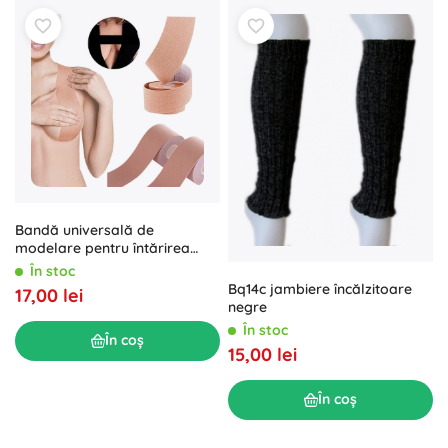
Bandă universală de
modelare pentru întărirea
decolteului
În stoc
Bq14c jambiere încălzitoare
17,00 lei
negre
În stoc
În coș
15,00 lei
În coș