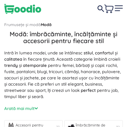
Frumusețe și modă
Modă
Modă: îmbrăcăminte, încălțăminte și
accesorii pentru fiecare stil
Intră în lumea modei, unde se întâlnesc
stilul
,
confortul
și
calitatea
în fiecare ținută. Această categorie îmbină croieli
trendy
și
atemporale
pentru femei, bărbați și copii: rochii,
fuste, pantaloni, blugi, tricouri, cămăși, hanorace, pulovere,
sacouri și jachete, pe care le asortezi ușor cu încălțăminte
și accesorii. Fie că preferi un stil elegant, business,
streetwear sau sport, îți creezi un look
perfect
pentru job,
timpul liber și seară.
Contează materialele și croiala: bumbac respirabil, lână
Arată mai mult
călduroasă, vâscoză fină sau amestecuri elastice pentru un
fit perfect
,
confort
și
rezistență
la fiecare mișcare.
Suprapunerea e mai ușoară cu cămăși și pulovere lejere,
Accesorii pentru
Îmbrăcăminte de