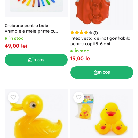
Creioane pentru baie
Animalele mele prime cu
(1)
burete
Intex vestă de înot gonflabilă
În stoc
pentru copii 3–6 ani
49,00 lei
În stoc
19,00 lei
În coș
În coș