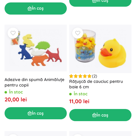
În coș
În coș
(2)
Adezive din spumă Animăluțe
Rățușcă de cauciuc pentru
pentru copii
baie 6 cm
În stoc
În stoc
20,00 lei
11,00 lei
În coș
În coș