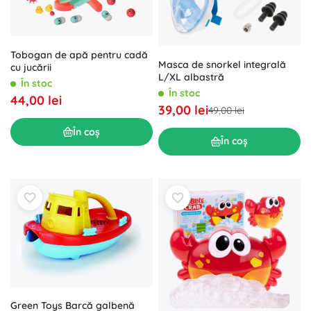
Tobogan de apă pentru cadă
Masca de snorkel integrală
cu jucării
L/XL albastră
În stoc
În stoc
44,00 lei
39,00 lei
49,00 lei
În coș
În coș
Green Toys Barcă galbenă