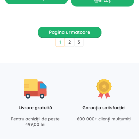
În coș
Pagina următoare
1
2
3
Livrare gratuită
Garanția satisfacției
Pentru achiziții de peste
600 000+ clienți mulțumiți
499,00 lei