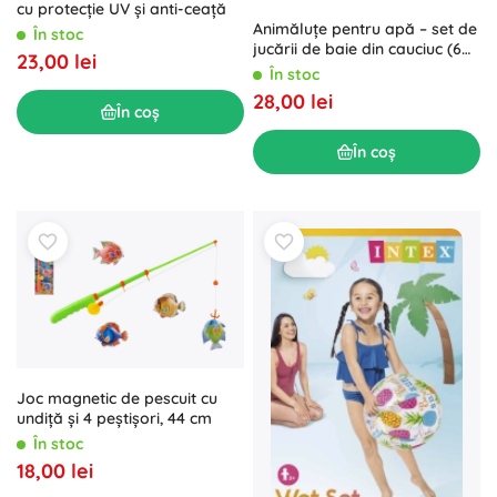
cu protecție UV și anti-ceață
Animăluțe pentru apă – set de
În stoc
jucării de baie din cauciuc (6
23,00 lei
buc.)
În stoc
28,00 lei
În coș
În coș
Joc magnetic de pescuit cu
undiță și 4 peștișori, 44 cm
În stoc
18,00 lei