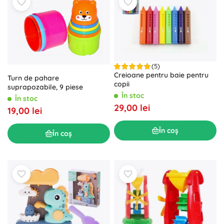
(5)
Creioane pentru baie pentru
Turn de pahare
copii
suprapozabile, 9 piese
În stoc
În stoc
29,00 lei
19,00 lei
În coș
În coș