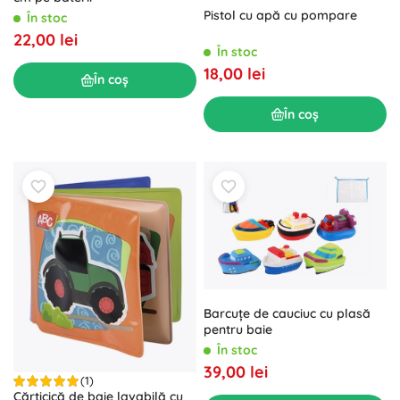
Pistol cu apă cu pompare
În stoc
22,00 lei
În stoc
18,00 lei
În coș
În coș
Barcuțe de cauciuc cu plasă
pentru baie
În stoc
39,00 lei
(1)
Cărticică de baie lavabilă cu