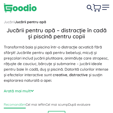
Jucării
Jucării pentru apă
Jucării pentru apă – distracție în cadă
și piscină pentru copii
Transformă baia și piscina într-o distracție acvatică fără
sfârșit! Jucăriile pentru apă pentru bebeluși, micuți și
preșcolari includ jucării plutitoare, animăluțe care stropesc,
rățuște de cauciuc, bărcuțe și submarine – jucării ideale
pentru baie în cadă, duș și piscină. Datorită culorilor intense
și efectelor interactive sunt
creative
,
distractive
și susțin
explorarea naturală a apei.
Jucăriile acvatice și jucăriile senzoriale pentru apă, precum
Arată mai mult
morile de apă, ceșcuțele pentru turnat, sitele, stropitorile
sau seturile de pescuit pentru prins peștișori, antrenează
Recomandăm
Cel mai ieftin
Cel mai scump
După evaluare
motricitatea fină
,
coordonarea mână–ochi
și înțelegerea
principiului
cauză–efect
. Puzzle-urile din spumă și