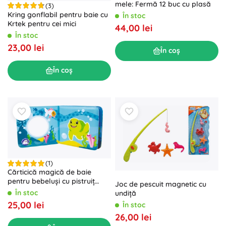
mele: Fermă 12 buc cu plasă
(3)
Kring gonflabil pentru baie cu
În stoc
Krtek pentru cei mici
44,00 lei
În stoc
23,00 lei
În coș
În coș
(1)
Cărticică magică de baie
pentru bebeluși cu pistruiț
Joc de pescuit magnetic cu
(squeaker)
În stoc
undiță
25,00 lei
În stoc
26,00 lei