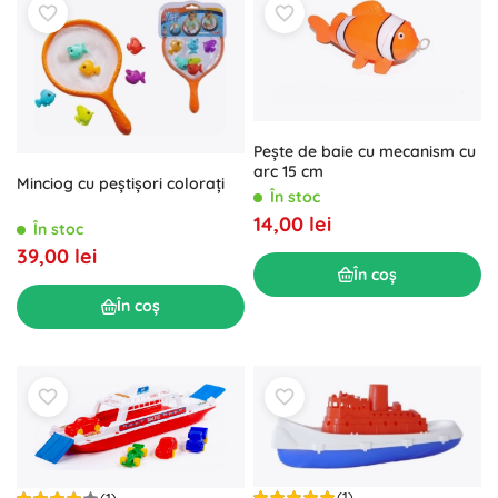
Pește de baie cu mecanism cu
arc 15 cm
Minciog cu peștișori colorați
În stoc
14,00 lei
În stoc
39,00 lei
În coș
În coș
(1)