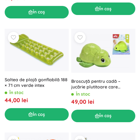
În coș
În coș
Saltea de plajă gonflabilă 188
Broscuță pentru cadă –
× 71 cm verde intex
jucărie plutitoare care
stropește pentru baie
În stoc
În stoc
44,00 lei
49,00 lei
În coș
În coș