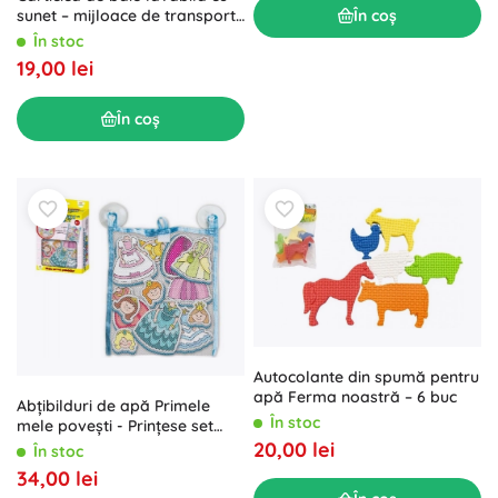
În coș
sunet – mijloace de transport,
10 × 10 cm
În stoc
19,00 lei
În coș
Autocolante din spumă pentru
apă Ferma noastră – 6 buc
Abțibilduri de apă Primele
În stoc
mele povești - Prințese set
spumă cu plasă
20,00 lei
În stoc
34,00 lei