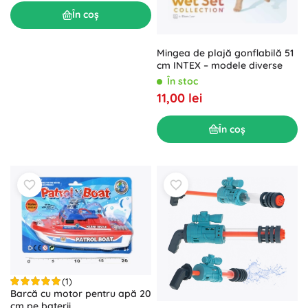
În coș
Mingea de plajă gonflabilă 51
cm INTEX – modele diverse
În stoc
11,00 lei
În coș
(1)
Barcă cu motor pentru apă 20
cm pe baterii