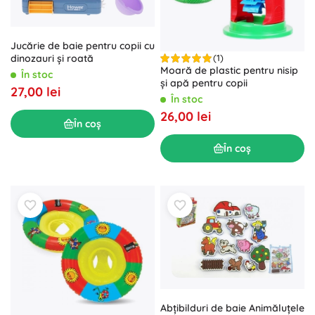
Jucărie de baie pentru copii cu
dinozauri și roată
(1)
Moară de plastic pentru nisip
În stoc
și apă pentru copii
27,00 lei
În stoc
26,00 lei
În coș
În coș
Abțibilduri de baie Animăluțele