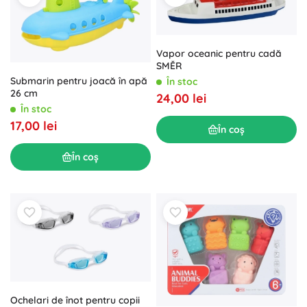
Vapor oceanic pentru cadă
SMĚR
Submarin pentru joacă în apă
În stoc
26 cm
24,00 lei
În stoc
17,00 lei
În coș
În coș
Ochelari de înot pentru copii