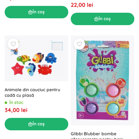
22,00 lei
În coș
În coș
Animale din cauciuc pentru
cadă cu plasă
În stoc
34,00 lei
În coș
Glibbi Blubber bombe