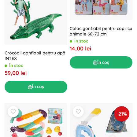
Colac gonflabil pentru copii cu
animale 66–72 cm
În stoc
14,00 lei
Crocodil gonflabil pentru apă
INTEX
În coș
În stoc
59,00 lei
În coș
-21%