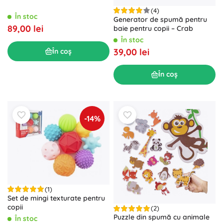
(4)
În stoc
Generator de spumă pentru
89,00 lei
baie pentru copii – Crab
În stoc
39,00 lei
În coș
În coș
-14%
(1)
Set de mingi texturate pentru
copii
(2)
Puzzle din spumă cu animale
În stoc