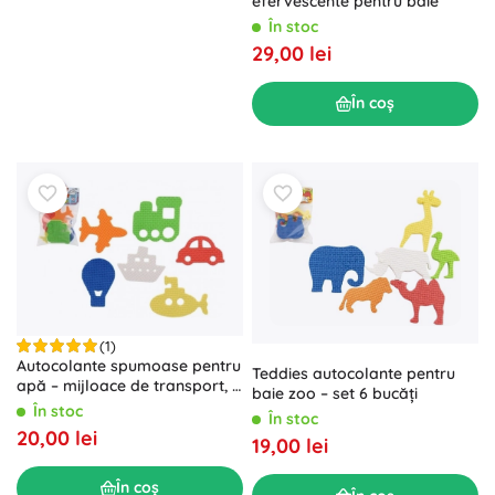
efervescente pentru baie
În stoc
29,00 lei
În coș
(1)
Autocolante spumoase pentru
Teddies autocolante pentru
apă – mijloace de transport, 6
baie zoo – set 6 bucăți
buc.
În stoc
În stoc
20,00 lei
19,00 lei
În coș