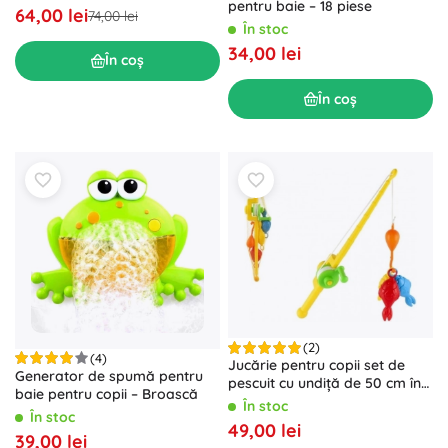
pentru baie – 18 piese
64,00 lei
74,00 lei
În stoc
34,00 lei
În coș
În coș
(2)
(4)
Jucărie pentru copii set de
Generator de spumă pentru
pescuit cu undiță de 50 cm în
baie pentru copii – Broască
plasă
În stoc
În stoc
49,00 lei
39,00 lei