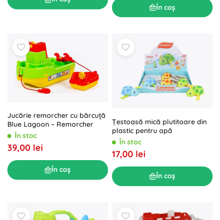
În coș
Jucărie remorcher cu bărcuță
Țestoasă mică plutitoare din
Blue Lagoon – Remorcher
plastic pentru apă
În stoc
În stoc
39,00 lei
17,00 lei
În coș
În coș