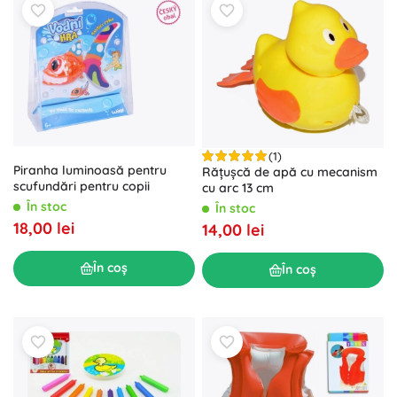
(1)
Piranha luminoasă pentru
Rățușcă de apă cu mecanism
scufundări pentru copii
cu arc 13 cm
În stoc
În stoc
18,00 lei
14,00 lei
În coș
În coș