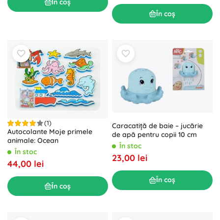
În coș
În coș
(1)
Caracatiță de baie – jucărie
Autocolante Moje primele
de apă pentru copii 10 cm
animale: Ocean
În stoc
În stoc
23,00 lei
44,00 lei
În coș
În coș