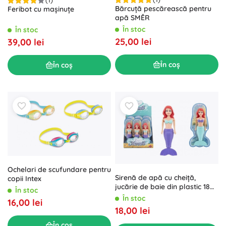
(1)
Bărcuță pescărească pentru
Feribot cu mașinuțe
apă SMĚR
În stoc
În stoc
25,00 lei
39,00 lei
În coș
În coș
Ochelari de scufundare pentru
Sirenă de apă cu cheiță,
copii Intex
jucărie de baie din plastic 18
În stoc
cm
În stoc
16,00 lei
18,00 lei
În coș