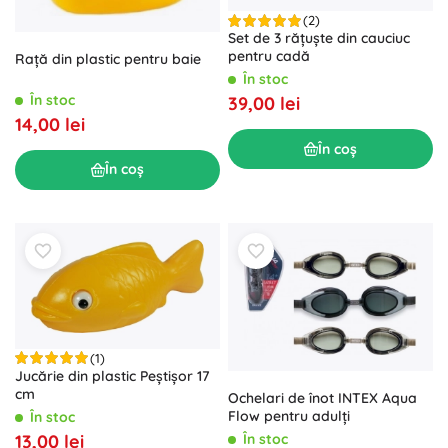
(2)
Set de 3 rățuște din cauciuc
pentru cadă
Rață din plastic pentru baie
În stoc
În stoc
39,00 lei
14,00 lei
În coș
În coș
(1)
Jucărie din plastic Peștișor 17
cm
Ochelari de înot INTEX Aqua
Flow pentru adulți
În stoc
În stoc
13,00 lei