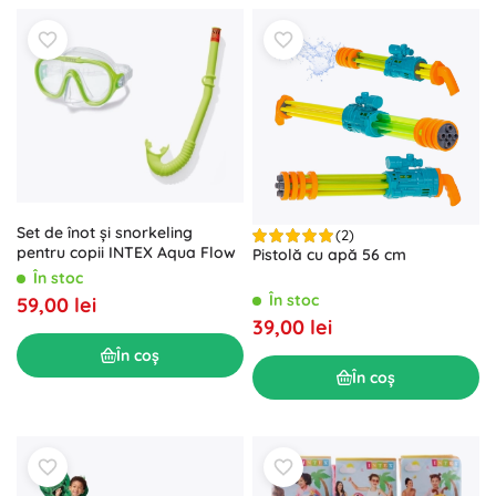
Set de înot și snorkeling
(2)
pentru copii INTEX Aqua Flow
Pistolă cu apă 56 cm
În stoc
În stoc
59,00 lei
39,00 lei
În coș
În coș