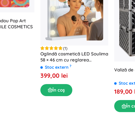
adou Pop Art
ZMILE COSMETICS
(1)
Oglindă cosmetică LED Soulima
58 × 46 cm cu reglarea
iluminării
?
Stoc extern
Valiză de
399,00 lei
Stoc ex
În coș
189,00 
În c