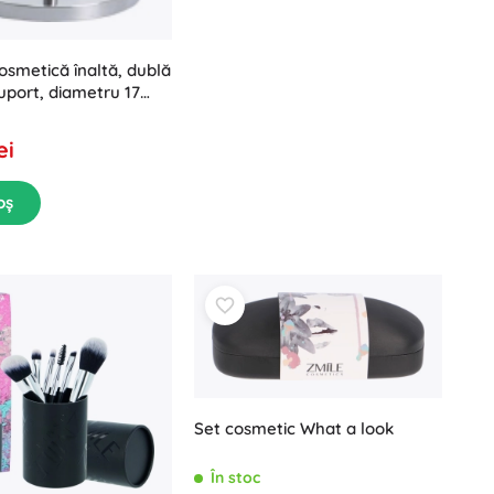
osmetică înaltă, dublă
suport, diametru 17
ei
oș
Set cosmetic What a look
În stoc