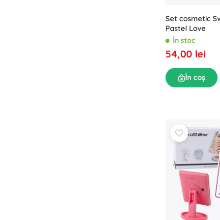
Set cosmetic S
Pastel Love
În stoc
54,00 lei
În coș