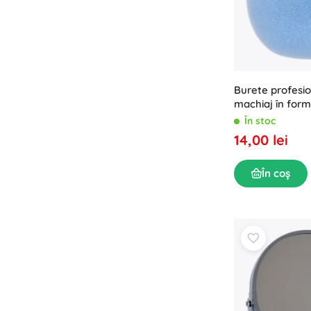
Burete profesio
machiaj în form
În stoc
14,00 lei
În coș