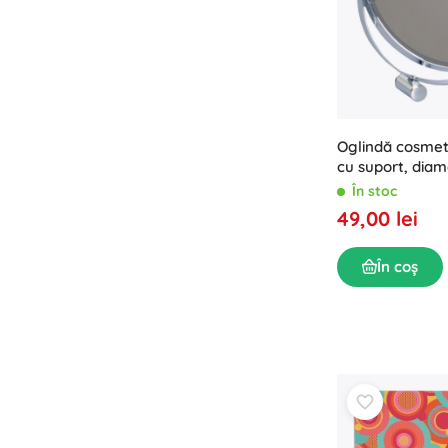
Oglindă cosmet
cu suport, diam
crom
În stoc
49,00 lei
În coș