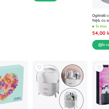
Oglindă c
față, cu 
cm, crom
În stoc
54,00 l
În c