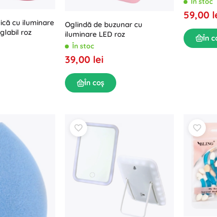
În stoc
59,00 l
ică cu iluminare
Oglindă de buzunar cu
glabil roz
iluminare LED roz
În c
În stoc
39,00 lei
În coș