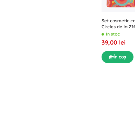
Set cosmetic c
Circles de la 
În stoc
39,00 lei
În coș