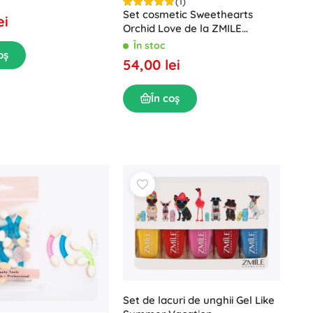
(1)
Set cosmetic Sweethearts
ei
Orchid Love de la ZMILE
COSMETICS
În stoc
oș
54,00 lei
În coș
Set de lacuri de unghii Gel Like