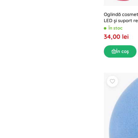
Oglindă cosmet
LED și suport re
În stoc
34,00 lei
În coș