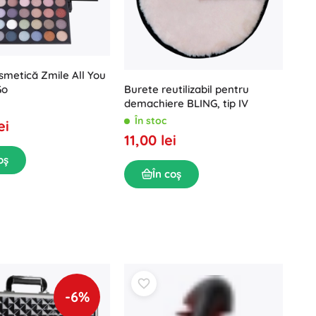
smetică Zmile All You
Go
Burete reutilizabil pentru
demachiere BLING, tip IV
În stoc
ei
11,00 lei
oș
În coș
-6%