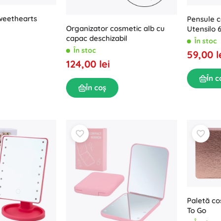
weethearts
Pensule c
Organizator cosmetic alb cu
Utensilo 
capac deschizabil
În stoc
În stoc
59,00 l
124,00 lei
În c
În coș
Paletă co
To Go