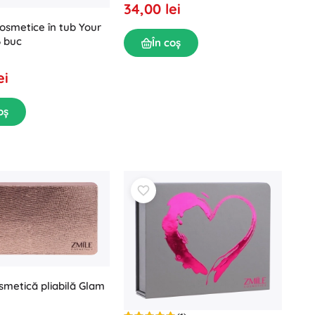
34,00 lei
osmetice în tub Your
6 buc
În coș
ei
oș
smetică pliabilă Glam