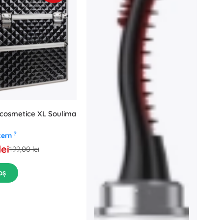
 cosmetice XL Soulima
?
tern
lei
199,00 lei
oș