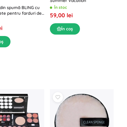
Summer Vacation
În stoc
 din spumă BLING cu
te pentru farduri de
59,00 lei
set 12 buc.
ei
În coș
oș