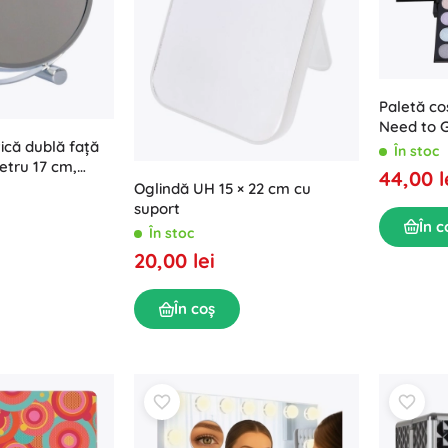
Paletă co
Need to 
ică dublă față
În stoc
etru 17 cm,
44,00 l
Oglindă UH 15 × 22 cm cu
suport
În c
În stoc
20,00 lei
În coș