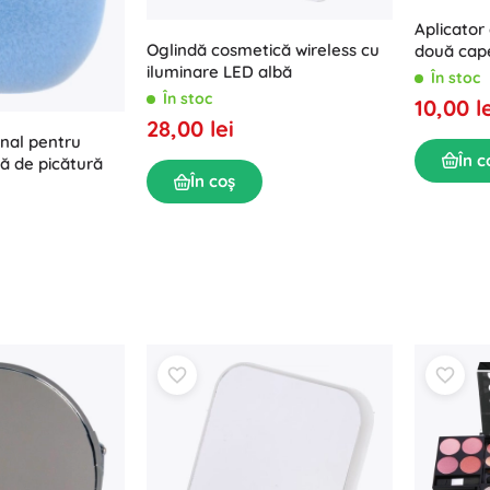
Aplicator
Oglindă cosmetică wireless cu
două cape
iluminare LED albă
pleoape, 
În stoc
În stoc
10,00 l
28,00 lei
nal pentru
În c
ă de picătură
În coș