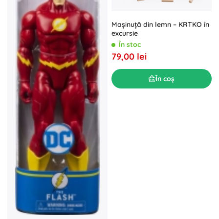
Mașinuță din lemn – KRTKO în
excursie
În stoc
79,00 lei
În coș