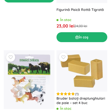
Figurină Pisică Rottă Tigrată
În stoc
23,00 lei
24,00 lei
În coș
(1)
Bruder baloți dreptunghiulari
de paie – set 4 buc
În stoc