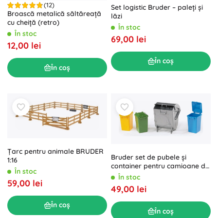
(12)
Set logistic Bruder – paleți și
Broască metalică săltăreață
lăzi
cu cheiță (retro)
În stoc
În stoc
69,00 lei
12,00 lei
În coș
În coș
Țarc pentru animale BRUDER
Bruder set de pubele și
1:16
container pentru camioane de
În stoc
gunoi 1:16
În stoc
59,00 lei
49,00 lei
În coș
În coș