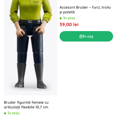
Accesorii Bruder – furci, troliu
și paletă
În stoc
39,00 lei
În coș
Bruder figurină femeie cu
articulații flexibile 10,7 cm
În stoc