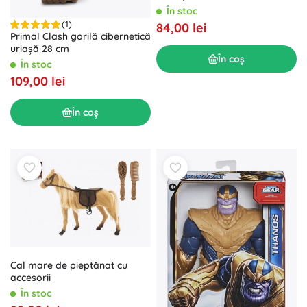
În stoc
(1)
84,00 lei
Primal Clash gorilă cibernetică
uriașă 28 cm
În coș
În stoc
109,00 lei
În coș
Cal mare de pieptănat cu
accesorii
În stoc