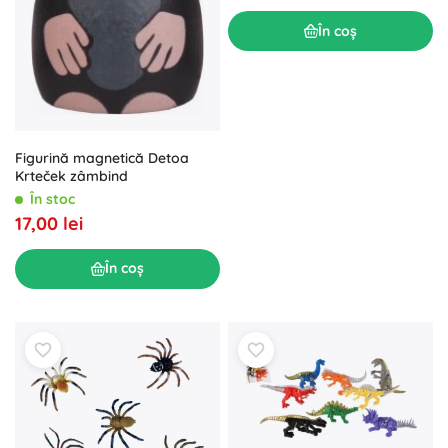
În coș
Figurină magnetică Detoa
Krteček zâmbind
În stoc
17,00 lei
În coș