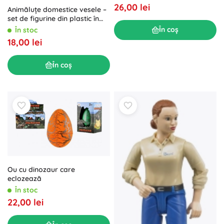
26,00 lei
Animăluțe domestice vesele –
set de figurine din plastic în
săculeț
În coș
În stoc
18,00 lei
În coș
Ou cu dinozaur care
eclozează
În stoc
22,00 lei