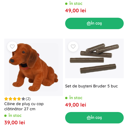
În stoc
49,00 lei
În coș
Set de bușteni Bruder 5 buc
În stoc
(2)
Câine de pluș cu cap
49,00 lei
clătinător 27 cm
În stoc
În coș
39,00 lei