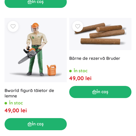
În coș
Bârne de rezervă Bruder
În stoc
49,00 lei
Bworld figură tăietor de
În coș
lemne
În stoc
49,00 lei
În coș