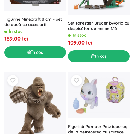
Figurine Minecraft 8 cm – set
Set forestier Bruder bworld cu
de două cu accesorii
despicător de lemne 1:16
În stoc
În stoc
169,00 lei
109,00 lei
În coș
În coș
Figurină Pamper Petz iepuraș
de la petrecerea cu scutece