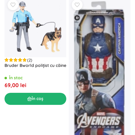
(2)
Bruder Bworld polițist cu câine
În stoc
69,00 lei
În coș