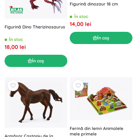
Figurină dinozaur 18 cm
În stoc
14,00 lei
Figurină Dino Therizinosaurus
În coș
În stoc
18,00 lei
În coș
Fermă din lemn Animalele
mele primele
Armăsar Castaniu de la