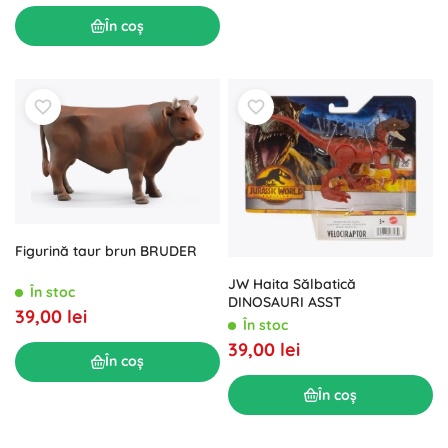
În coș
Figurină taur brun BRUDER
JW Haita Sălbatică
În stoc
DINOSAURI ASST
39,00 lei
În stoc
39,00 lei
În coș
În coș