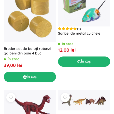
(1)
Șoricel de metal cu cheie
În stoc
Bruder set de baloți rotunzi
12,00 lei
galbeni din paie 4 buc
În stoc
În coș
39,00 lei
În coș