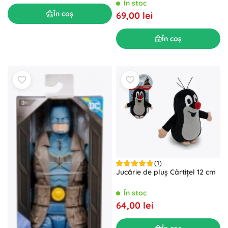
În stoc
În coș
69,00 lei
În coș
(1)
Jucărie de pluș Cârtițel 12 cm
În stoc
64,00 lei