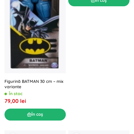
În coș
Figurină BATMAN 30 cm – mix
variante
În stoc
79,00 lei
În coș