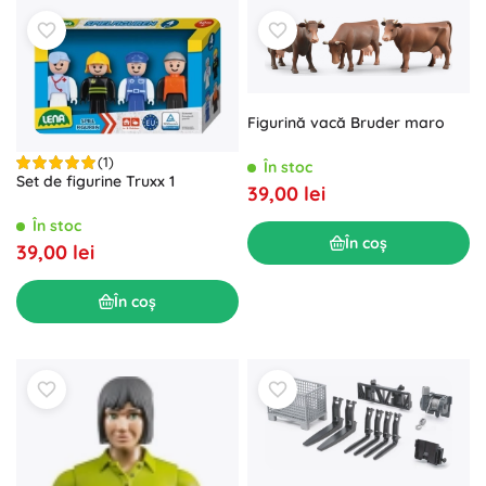
Figurină vacă Bruder maro
(1)
În stoc
Set de figurine Truxx 1
39,00 lei
În stoc
În coș
39,00 lei
În coș