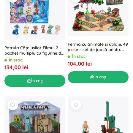
Fermă cu animale și utilaje, 49
Patrula Cățelușilor Filmul 2 –
piese – set de joacă pentru
pachet multiplu cu figurine de
copii
În stoc
colecție
În stoc
104,00 lei
134,00 lei
În coș
În coș