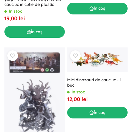
cauciuc în cutie de plastic
În coș
În stoc
19,00 lei
În coș
Mici dinozauri de cauciuc - 1
buc
În stoc
12,00 lei
În coș