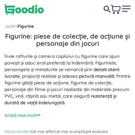
Jucării
Figurine
Figurine: piese de colecție, de acțiune și
personaje din jocuri
Învie rafturile și camera copilului cu figurine care spun
povești și aduc eroii preferați la îndemână. Figurinele,
personajele și miniaturile se remarcă prin
detalii atent
lucrate
, proporții realiste și adesea
pictură manuală
. Printre
figurine găsiți piese de acțiune, figurine de colecție,
personaje din filme și jocuri realizate din materiale precum
PVC, vinil, rășină sau metal, care asigură
rezistență și
durată de viață îndelungată
.
Alegeți din diferite dimensiuni și scări (1:6, 1:12, 1:18) – de la
Arată mai mult
mini figurine de buzunar până la statuete expresive pentru
vitrină. Multe figurine de acțiune au
articulații mobile
,
părți
Recomandăm
Cel mai ieftin
Cel mai scump
După evaluare
interschimbabile
și accesorii bogate, astfel încât puteți crea