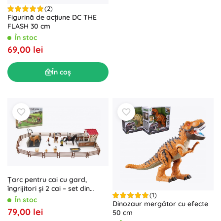
(2)
Figurină de acțiune DC THE
FLASH 30 cm
În stoc
69,00 lei
În coș
Țarc pentru cai cu gard,
îngrijitori și 2 cai – set din
(1)
plastic cu accesorii
În stoc
Dinozaur mergător cu efecte
79,00 lei
50 cm