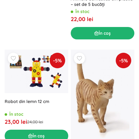
– set de 5 bucăți
În stoc
22,00 lei
În coș
-5%
-5%
Robot din lemn 12 cm
În stoc
23,00 lei
24,00 lei
În coș