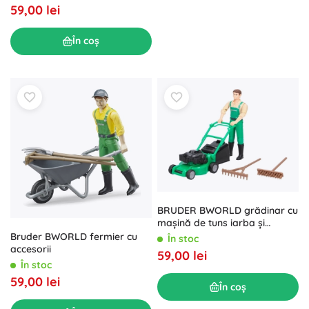
59,00 lei
În coș
BRUDER BWORLD grădinar cu
mașină de tuns iarba și
accesorii
Bruder BWORLD fermier cu
În stoc
accesorii
59,00 lei
În stoc
59,00 lei
În coș