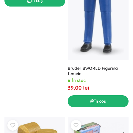
În coș
Bruder BWORLD Figurina
femeie
În stoc
39,00 lei
În coș