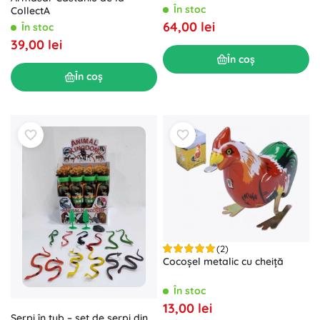
În stoc
CollectA
64,00 lei
În stoc
39,00 lei
În coș
În coș
(2)
Cocoșel metalic cu cheiță
În stoc
13,00 lei
Șerpi în tub – set de șerpi din