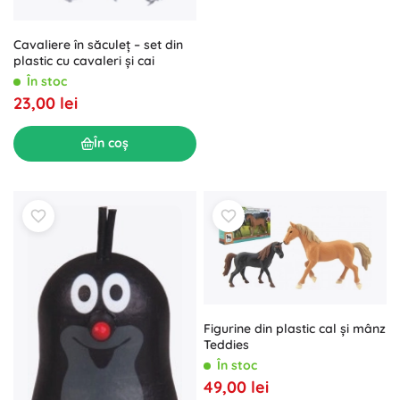
Cavaliere în săculeț – set din
plastic cu cavaleri și cai
În stoc
23,00 lei
În coș
Figurine din plastic cal și mânz
Teddies
În stoc
49,00 lei