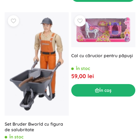
Cal cu cărucior pentru păpuși
În stoc
59,00 lei
În coș
Set Bruder Bworld cu figura
de salubritate
În stoc