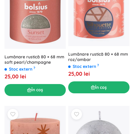
Lumânare rustică 80 × 68 mm
Lumânare rustică 80 × 68 mm
roz/ambar
soft pearl/champagne
?
Stoc extern
?
Stoc extern
25,00 lei
25,00 lei
În coș
În coș