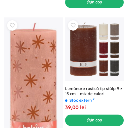
În coș
Lumânare rustică tip stâlp 9 ×
15 cm – mix de culori
?
Stoc extern
39,00 lei
În coș