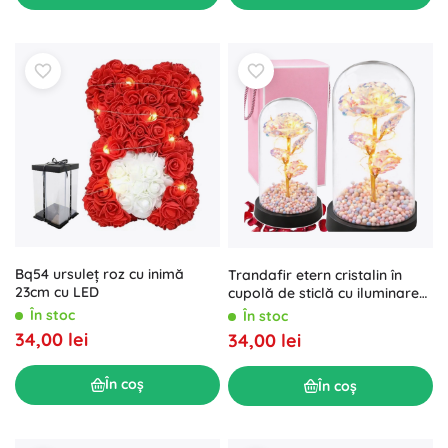
Bq54 ursuleț roz cu inimă
Trandafir etern cristalin în
23cm cu LED
cupolă de sticlă cu iluminare
LED 21,5 × 11 cm
În stoc
În stoc
34,00 lei
34,00 lei
În coș
În coș