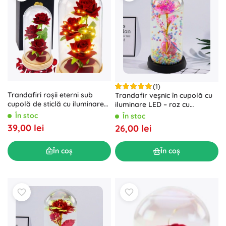
(1)
Trandafiri roșii eterni sub
Trandafir veșnic în cupolă cu
cupolă de sticlă cu iluminare
iluminare LED – roz cu
LED 21,5 × 11 cm
inimioară și biluțe colorate
În stoc
În stoc
39,00 lei
26,00 lei
În coș
În coș