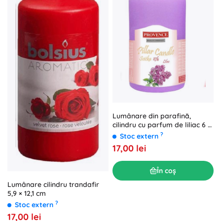
Lumânare din parafină,
cilindru cu parfum de liliac 6 ×
11,1 cm
?
Stoc extern
17,00 lei
În coș
Lumânare cilindru trandafir
5,9 × 12,1 cm
?
Stoc extern
17,00 lei