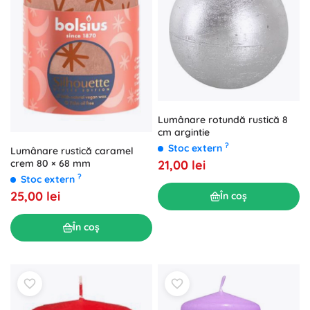
Lumânare rotundă rustică 8
cm argintie
?
Stoc extern
Lumânare rustică caramel
crem 80 × 68 mm
21,00 lei
?
Stoc extern
25,00 lei
În coș
În coș