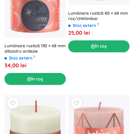
Lumânare rustică 80 × 68 mm
roz/chihlimbar
?
Stoc extern
25,00 lei
Lumânare rustică 130 × 68 mm
În coș
albastru ardezie
?
Stoc extern
34,00 lei
În coș