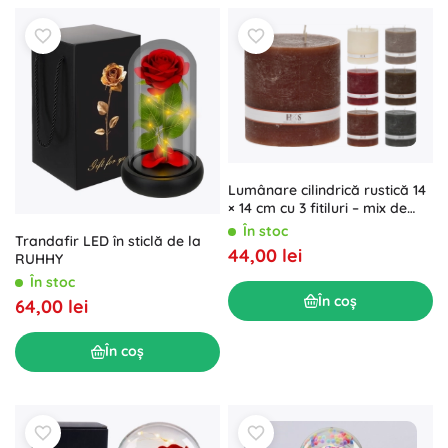
Lumânare cilindrică rustică 14
× 14 cm cu 3 fitiluri – mix de
culori
În stoc
Trandafir LED în sticlă de la
44,00 lei
RUHHY
În stoc
În coș
64,00 lei
În coș