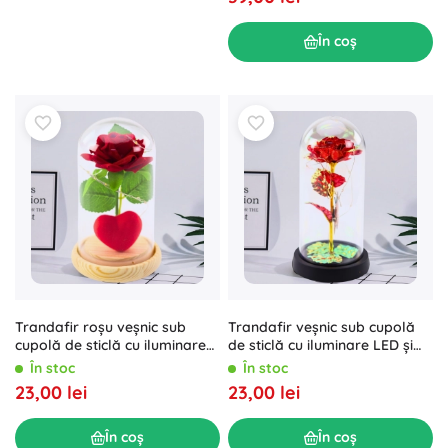
În coș
Trandafir roșu veșnic sub
Trandafir veșnic sub cupolă
cupolă de sticlă cu iluminare
de sticlă cu iluminare LED și
LED și inimioară 14 × 8 cm
fluturaș roșu
În stoc
În stoc
23,00 lei
23,00 lei
În coș
În coș