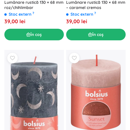
Lumânare rustică 130 × 68 mm
Lumânare rustică 130 × 68 mm
roz/chihlimbar
– caramel cremos
?
?
Stoc extern
Stoc extern
39,00 lei
39,00 lei
În coș
În coș