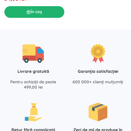
În coș
Livrare gratuită
Garanția satisfacției
Pentru achiziții de peste
600 000+ clienți mulțumiți
499,00 lei
Retur fără complicații
Zeci de mii de produse în