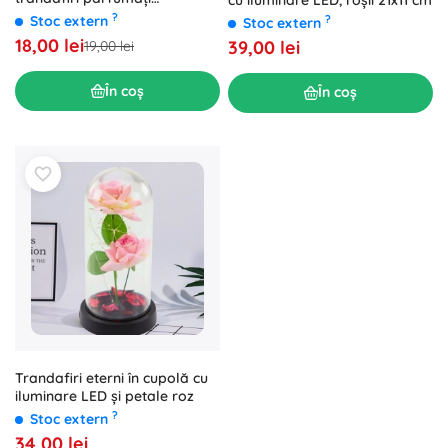
decorativi, nuanțe de albastru,
?
?
Stoc extern
Stoc extern
18 buc.
18,00 lei
39,00 lei
19,00 lei
În coș
În coș
Trandafiri eterni în cupolă cu
iluminare LED și petale roz
?
Stoc extern
34,00 lei