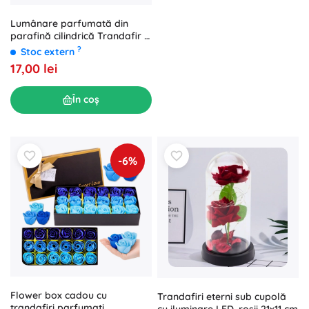
Lumânare parfumată din
parafină cilindrică Trandafir 6
× 11,1 cm
?
Stoc extern
17,00 lei
În coș
-6%
Flower box cadou cu
Trandafiri eterni sub cupolă
trandafiri parfumați
cu iluminare LED, roșii 21x11 cm