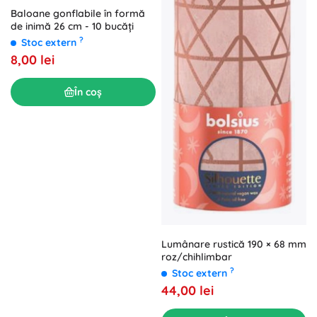
Baloane gonflabile în formă
de inimă 26 cm - 10 bucăți
?
Stoc extern
8,00 lei
În coș
Lumânare rustică 190 × 68 mm
roz/chihlimbar
?
Stoc extern
44,00 lei