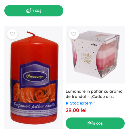
În coș
Lumânare în pahar cu aromă
de trandafir „Cadou din
inimă”
?
Stoc extern
29,00 lei
În coș