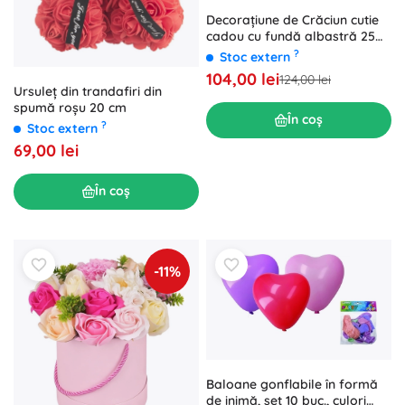
Decorațiune de Crăciun cutie
cadou cu fundă albastră 25
cm cu iluminare LED
?
Stoc extern
104,00 lei
124,00 lei
Ursuleț din trandafiri din
spumă roșu 20 cm
În coș
?
Stoc extern
69,00 lei
În coș
-11%
Baloane gonflabile în formă
de inimă, set 10 buc., culori