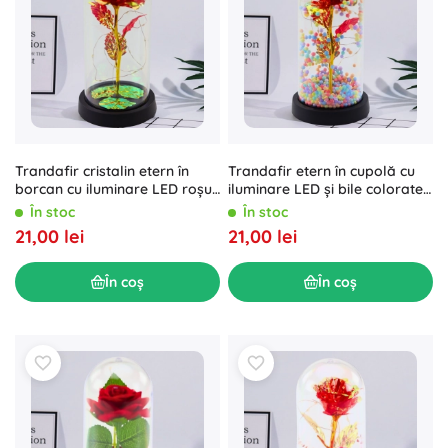
Trandafir cristalin etern în
Trandafir etern în cupolă cu
borcan cu iluminare LED roșu
iluminare LED și bile colorate
21x11 cm
roșu
În stoc
În stoc
21,00 lei
21,00 lei
În coș
În coș