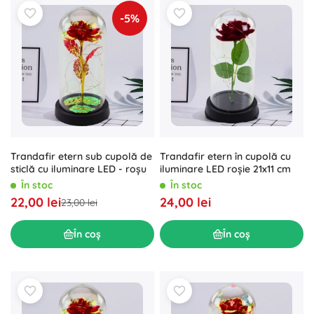
-5%
Trandafir etern sub cupolă de
Trandafir etern în cupolă cu
sticlă cu iluminare LED - roșu
iluminare LED roșie 21x11 cm
În stoc
În stoc
22,00 lei
24,00 lei
23,00 lei
În coș
În coș