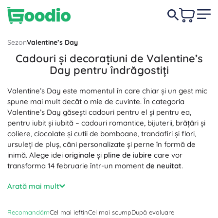
Sezon
Valentine’s Day
Cadouri și decorațiuni de Valentine’s
Day pentru îndrăgostiți
Valentine’s Day este momentul în care chiar și un gest mic
spune mai mult decât o mie de cuvinte. În categoria
Valentine’s Day găsești cadouri pentru el și pentru ea,
pentru iubit și iubită – cadouri romantice, bijuterii, brățări și
coliere, ciocolate și cutii de bomboane, trandafiri și flori,
ursuleți de pluș, căni personalizate și perne în formă de
inimă. Alege idei
originale
și
pline de iubire
care vor
transforma 14 februarie într-un moment
de neuitat
.
Cauți un cadou pentru ea? O vor încânta
bijuteriile
delicate,
Arată mai mult
seturile de wellness și cosmetice, dulciurile și florile cu
dedicație. Cadourile de Valentine’s Day pentru bărbați
Recomandăm
Cel mai ieftin
Cel mai scump
După evaluare
includ
accesorii
stilate, gadgeturi practice, seturi pentru vin