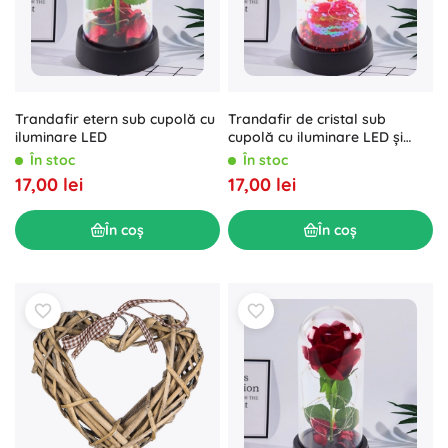
Trandafir etern sub cupolă cu
Trandafir de cristal sub
iluminare LED
cupolă cu iluminare LED și
inimă 14x8cm
În stoc
În stoc
17,00 lei
17,00 lei
În coș
În coș