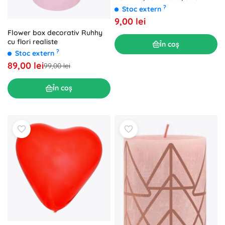
pastelate
?
Stoc extern
9,00 lei
Flower box decorativ Ruhhy
cu flori realiste
În coș
?
Stoc extern
89,00 lei
99,00 lei
În coș