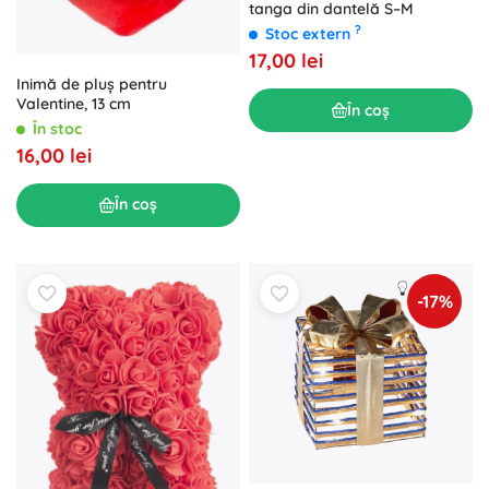
tanga din dantelă S–M
?
Stoc extern
17,00 lei
Inimă de pluș pentru
Valentine, 13 cm
În coș
În stoc
16,00 lei
În coș
-17%