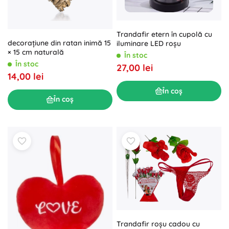
Trandafir etern în cupolă cu
decorațiune din ratan inimă 15
iluminare LED roșu
× 15 cm naturală
În stoc
În stoc
27,00 lei
14,00 lei
În coș
În coș
Trandafir roșu cadou cu