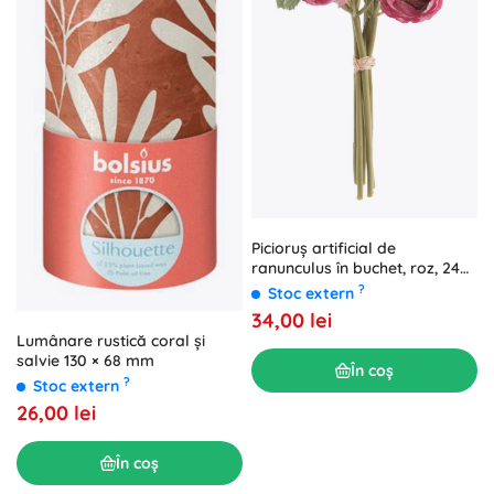
Picioruș artificial de
ranunculus în buchet, roz, 24
cm
?
Stoc extern
34,00 lei
Lumânare rustică coral și
salvie 130 × 68 mm
În coș
?
Stoc extern
26,00 lei
În coș