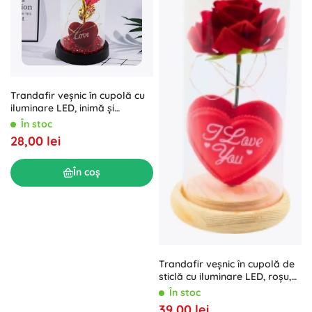
Trandafir veșnic în cupolă cu
iluminare LED, inimă și
mărgele roșu 21x11cm
În stoc
28,00 lei
În coș
Trandafir veșnic în cupolă de
sticlă cu iluminare LED, roșu,
cu inimioară
În stoc
39,00 lei