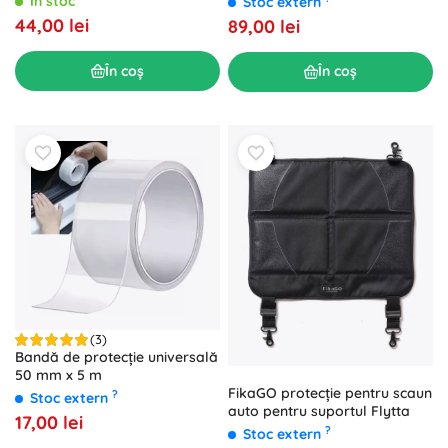
În stoc
Stoc extern
44,00 lei
89,00 lei
În coș
În coș
(3)
Bandă de protecție universală
50 mm x 5 m
FikaGO protecție pentru scaun
?
Stoc extern
auto pentru suportul Flytta
17,00 lei
?
Stoc extern