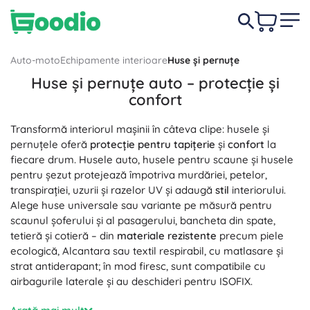
Auto-moto
Echipamente interioare
Huse și pernuțe
Huse și pernuțe auto – protecție și
confort
Transformă interiorul mașinii în câteva clipe: husele și
pernuțele oferă
protecție pentru tapițerie
și
confort
la
fiecare drum. Husele auto, husele pentru scaune și husele
pentru șezut protejează împotriva murdăriei, petelor,
transpirației, uzurii și razelor UV și adaugă
stil
interiorului.
Alege huse universale sau variante pe măsură pentru
scaunul șoferului și al pasagerului, bancheta din spate,
tetieră și cotieră – din
materiale rezistente
precum piele
ecologică, Alcantara sau textil respirabil, cu matlasare și
strat antiderapant; în mod firesc, sunt compatibile cu
airbagurile laterale și au deschideri pentru ISOFIX.
Pentru trasee lungi sau naveta zilnică, optează pentru