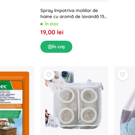
Spray împotriva moliilor de
haine cu aromă de lavandă 150
ml BROS
În stoc
19,00 lei
În coș