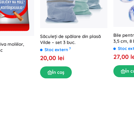
Bile pent
Săculeți de spălare din plasă
3,5 cm, 8 
Vilde – set 3 buc.
iva moliilor,
Stoc ex
?
Stoc extern
uc
27,00 l
20,00 lei
În c
În coș