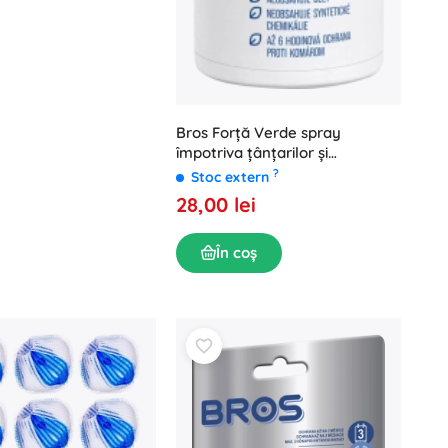
Bros Forță Verde spray
împotriva țânțarilor și
căpușelor 90 ml
?
Stoc extern
28,00 lei
În coș