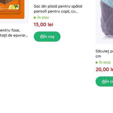
Sac din plasă pentru spălat
pantofi pentru copii, cu
fermoar
În stoc
13,00 lei
entru fose,
stații de epurare
În coș
Săculeț p
cm
În stoc
20,00 l
În c