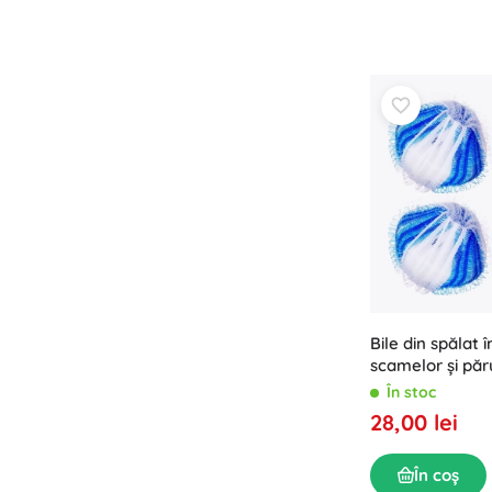
Puzzle
Bile din spălat 
scamelor și păr
În stoc
28,00 lei
În coș