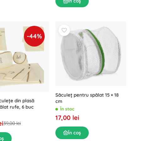
În coș
-44%
Săculeț pentru spălat 15 × 18
culețe din plasă
cm
ălat rufe, 6 buc
În stoc
17,00 lei
ei
39,00 lei
În coș
oș