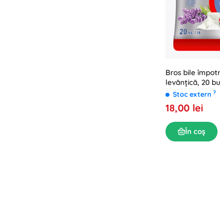
Bros bile împotr
levănțică, 20 b
?
Stoc extern
18,00 lei
În coș