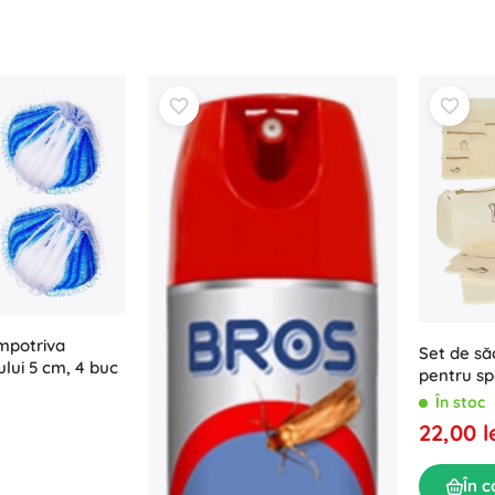
împotriva
Set de să
ului 5 cm, 4 buc
pentru sp
În stoc
22,00 l
În c