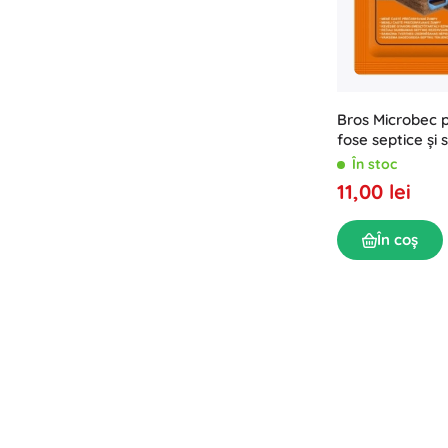
Bros Microbec p
fose septice și 
25 g
În stoc
11,00 lei
În coș