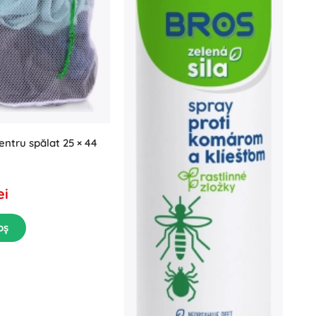
entru spălat 25 × 44
ei
oș