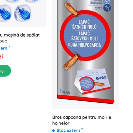
ru mașină de spălat
buc.
?
tern
ei
oș
Bros capcană pentru moliile
hainelor
?
Stoc extern