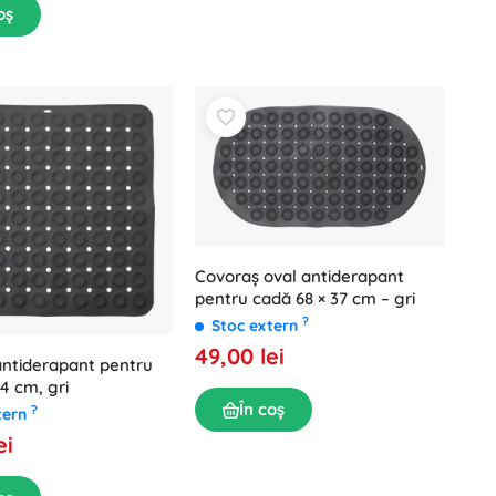
oș
Covoraș oval antiderapant
pentru cadă 68 × 37 cm – gri
?
Stoc extern
49,00 lei
ntiderapant pentru
4 cm, gri
În coș
?
tern
ei