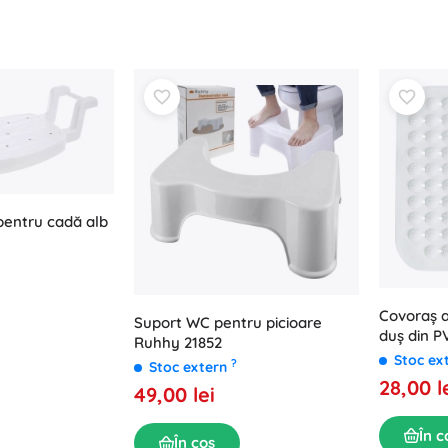
pentru cadă alb
Covoraș a
Suport WC pentru picioare
duș din P
Ruhhy 21852
Stoc ex
?
Stoc extern
28,00 l
49,00 lei
În c
În coș