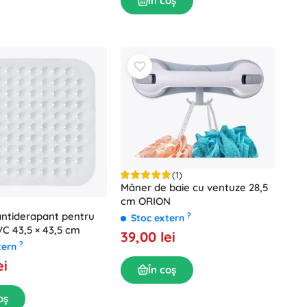
În coș
(1)
Mâner de baie cu ventuze 28,5
cm ORION
ntiderapant pentru
?
Stoc extern
VC 43,5 × 43,5 cm
39,00 lei
?
tern
ei
În coș
oș