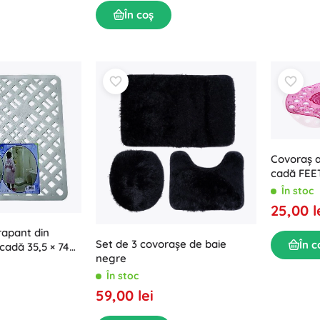
În coș
Covoraș a
cadă FEET
transpar
În stoc
25,00 l
rapant din
Set de 3 covorașe de baie
În c
cadă 35,5 × 74
negre
În stoc
59,00 lei