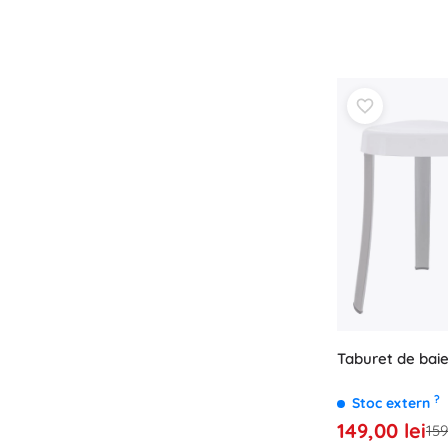
Taburet de bai
?
Stoc extern
149,00 lei
159