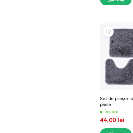
Set de preșuri d
piese
În stoc
44,00 lei