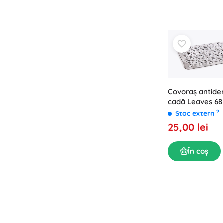
Covoraș antide
cadă Leaves 68 
transparent
?
Stoc extern
25,00 lei
În coș