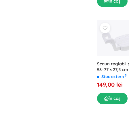
În coș
Scaun reglabil 
58–77 × 27,5 cm
?
Stoc extern
149,00 lei
În coș