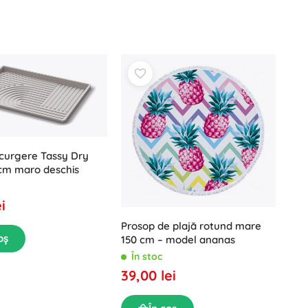
curgere Tassy Dry
cm maro deschis
i
Prosop de plajă rotund mare
oș
150 cm – model ananas
În stoc
39,00 lei