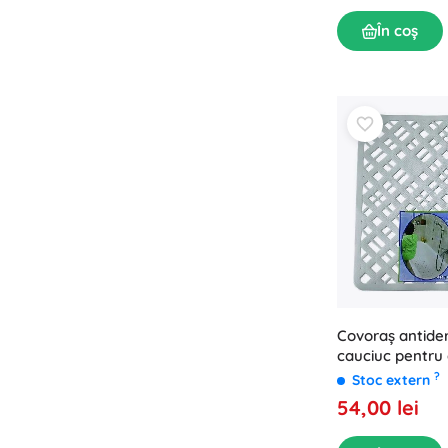
În coș
Covoraș antide
cauciuc pentru 
cu grilaj
?
Stoc extern
54,00 lei