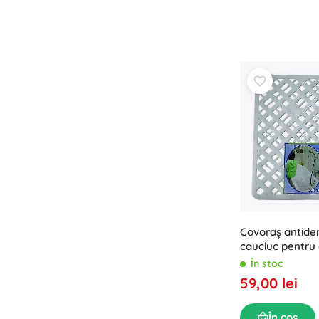
Puzzle
Covoraș antide
cauciuc pentru 
cm
În stoc
59,00 lei
În coș