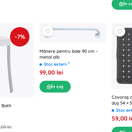
În c
-7%
Mânere pentru baie 90 cm –
metal alb
?
Stoc extern
99,00 lei
În coș
Covoraș a
duș 54 × 5
e Bath
Stoc ex
59,00 l
,00 lei