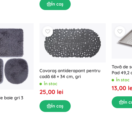
În coș
Tavă de s
Covoraș antiderapant pentru
Pad 49,2 
cadă 68 × 34 cm, gri
În stoc
În stoc
13,00 le
25,00 lei
e baie gri 3
În c
În coș