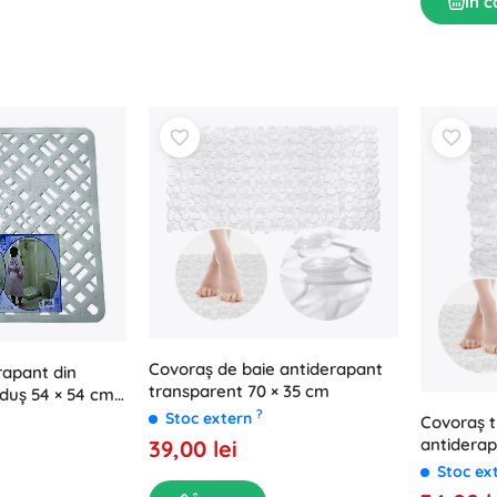
În c
Covoraș de baie antiderapant
rapant din
transparent 70 × 35 cm
duș 54 × 54 cm
?
Stoc extern
Covoraș 
antiderap
39,00 lei
cm ORIO
Stoc ex