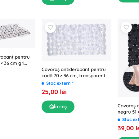
rapant pentru
× 36 cm gri
Covoraș antiderapant pentru
cadă 70 × 36 cm, transparent
?
Stoc extern
25,00 lei
Covoraș d
În coș
negru 51 
Stoc ex
39,00 l