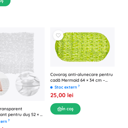
oș
Covoraș anti-alunecare pentru
cadă Mermaid 64 × 34 cm –
verde transparent
?
Stoc extern
25,00 lei
În coș
transparent
ant pentru duș 52 × 52
N
?
tern