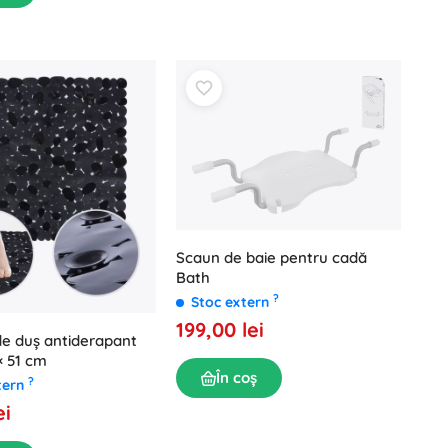
Scaun de baie pentru cadă
Bath
?
Stoc extern
199,00 lei
e duș antiderapant
× 51 cm
În coș
?
tern
ei