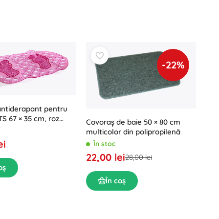
-22%
ntiderapant pentru
S 67 × 35 cm, roz
Covoraș de baie 50 × 80 cm
ent
multicolor din polipropilenă
ei
În stoc
22,00 lei
28,00 lei
oș
În coș