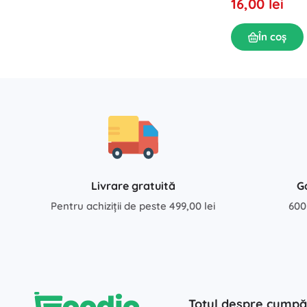
16,00 lei
În coș
Livrare gratuită
G
Pentru achiziții de peste 499,00 lei
600
Totul despre cumpă