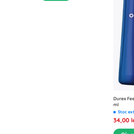
Durex Feel
ml
Stoc ex
34,00 l