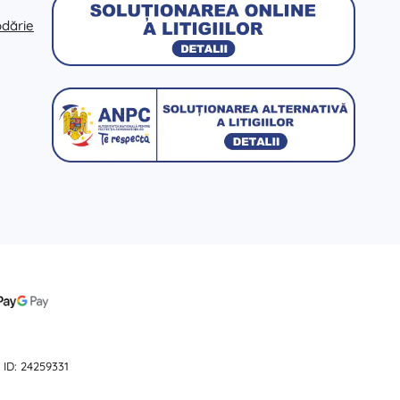
odărie
 ID: 24259331