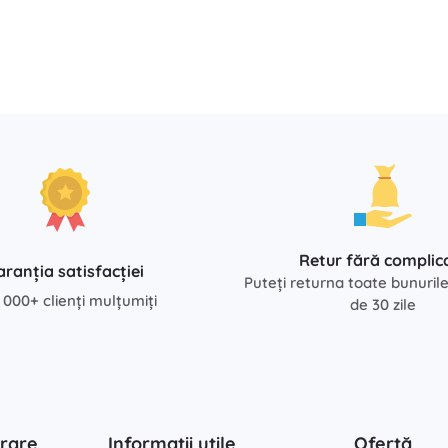
Retur fără complica
aranția satisfacției
Puteți returna toate bunuril
 000+ clienți mulțumiți
de 30 zile
rare
Informații utile
Ofertă