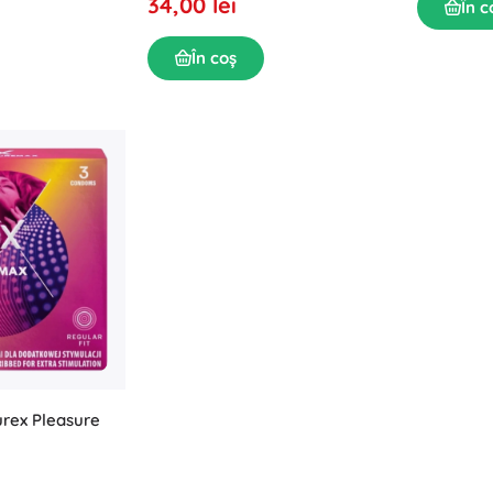
34,00 lei
În c
În coș
urex Pleasure