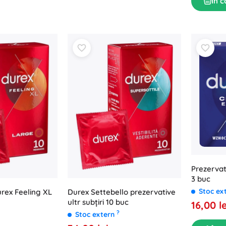
În c
Prezervat
3 buc
Stoc ex
rex Feeling XL
Durex Settebello prezervative
ultr subțiri 10 buc
16,00 le
?
Stoc extern