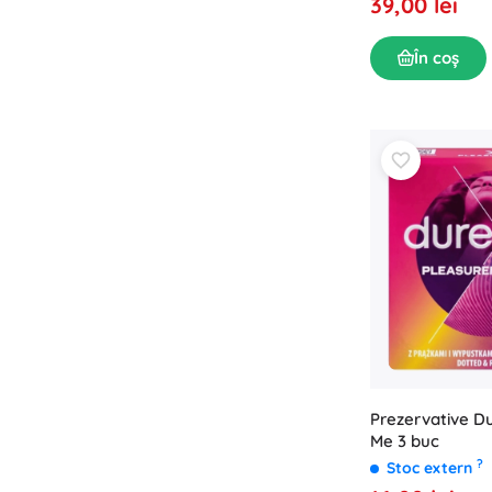
39,00 lei
În coș
Prezervative D
Me 3 buc
?
Stoc extern