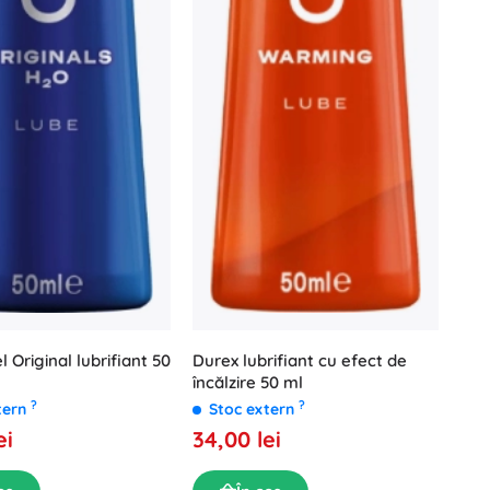
 Original lubrifiant 50
Durex lubrifiant cu efect de
încălzire 50 ml
?
?
tern
Stoc extern
ei
34,00 lei