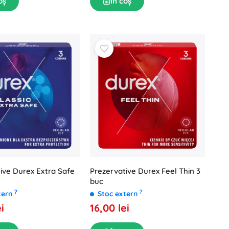
oș
În coș
ive Durex Extra Safe
Prezervative Durex Feel Thin 3
buc
?
?
tern
Stoc extern
i
16,00 lei