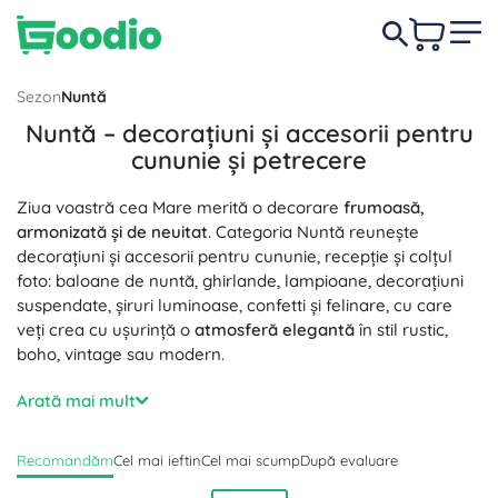
Sezon
Nuntă
Nuntă – decorațiuni și accesorii pentru
cununie și petrecere
Ziua voastră cea Mare merită o decorare
frumoasă,
armonizată și de neuitat
. Categoria Nuntă reunește
decorațiuni și accesorii pentru cununie, recepție și colțul
foto: baloane de nuntă, ghirlande, lampioane, decorațiuni
suspendate, șiruri luminoase, confetti și felinare, cu care
veți crea cu ușurință o
atmosferă elegantă
în stil rustic,
boho, vintage sau modern.
Pentru masa festivă și decorul meselor găsiți aici tot ce
Arată mai mult
aveți nevoie pentru
asortarea simplă a culorilor
și a
motivelor: trasee de masă, fețe de masă și șervețele,
Recomandăm
Cel mai ieftin
Cel mai scump
După evaluare
organza și tul, panglici și eșarfe pentru nuntă, suporturi
pentru lumânări și lumânări, carduri cu nume și numere de