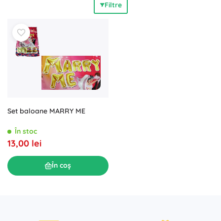
Filtre
mese, suporturi pentru meniuri, cutiuțe pentru mărturii,
etichete pentru sticle sau decorațiuni pentru tort (topper-e
pentru tort, figurine). Accesoriile de nuntă atent alese, din
materiale de calitate
, vor contribui la crearea unei
decorațiuni armonioase
de la ceremonie până la
petrecerea de seară. Nu uitați de ultimele detalii:
ornamente pentru mașina mirilor, decor pentru arcada
festivă, inscripții pentru mireasă și mire, colț foto și recuzită,
cartea de oaspeți, baloane cu săpun, orez și confetti,
pernuțe pentru verighete sau funde pentru scaune.
Set baloane MARRY ME
Materialele variate (hârtie, lemn, textil, sticlă, metal) și
paletele preferate (alb, crem, auriu, argintiu, eucalipt, roz
În stoc
pudrat) facilitează un
aspect profesional
,
detalii
13,00 lei
fotogenice
și o
atmosferă relaxată
pentru ziua voastră de
vis.
În coș