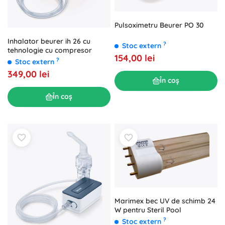
Pulsoximetru Beurer PO 30
Inhalator beurer ih 26 cu
?
Stoc extern
tehnologie cu compresor
154,00 lei
?
Stoc extern
349,00 lei
În coș
În coș
Marimex bec UV de schimb 24
W pentru Steril Pool
?
Stoc extern