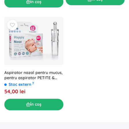
În coș
Aspirator nazal pentru mucus,
pentru aspirator PETITE &
MARS Happy Nose 0 m+
?
Stoc extern
54,00 lei
În coș