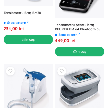
Tensiometru Braț BM38
?
Stoc extern
Tensiometru pentru braț
234,00 lei
BEURER BM 64 Bluetooth cu
detectare a aritmiilor
?
Stoc extern
În coș
449,00 lei
În coș