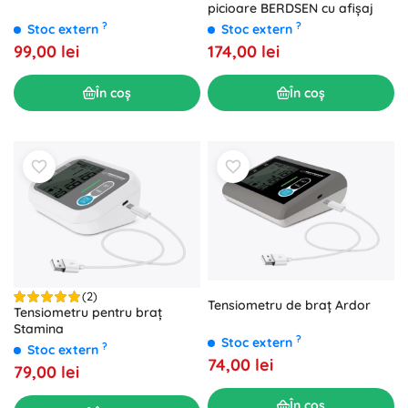
picioare BERDSEN cu afișaj
?
?
Stoc extern
Stoc extern
174,00 lei
99,00 lei
În coș
În coș
(2)
Tensiometru de braț Ardor
Tensiometru pentru braț
Stamina
?
Stoc extern
?
Stoc extern
74,00 lei
79,00 lei
În coș