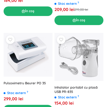
184,00 lei
și ureche
?
Stoc extern
209,00 lei
219,00 lei
În coș
În coș
Pulsoximetru Beurer PO 35
Inhalator portabil cu plasă
USB PR-835
?
Stoc extern
?
Stoc extern
299,00 lei
154,00 lei