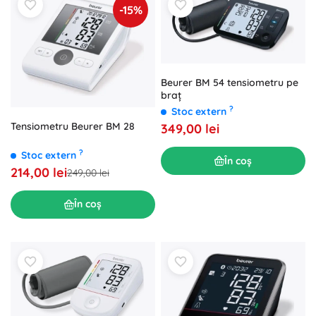
-15%
Beurer BM 54 tensiometru pe
braț
?
Stoc extern
Tensiometru Beurer BM 28
349,00 lei
?
Stoc extern
În coș
214,00 lei
249,00 lei
În coș