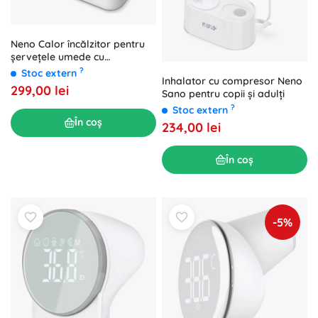
Neno Calor încălzitor pentru
șervețele umede cu
temperatură reglabilă
?
Stoc extern
Inhalator cu compresor Neno
299,00 lei
Sano pentru copii și adulți
?
Stoc extern
În coș
234,00 lei
În coș
-5%