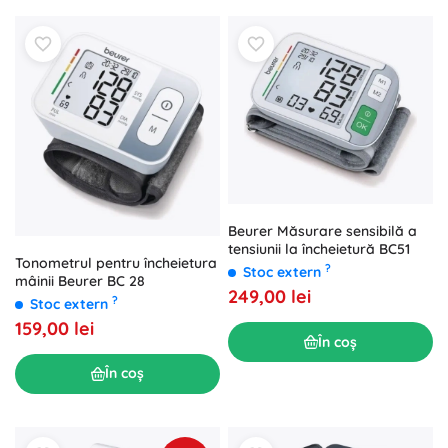
Beurer Măsurare sensibilă a
tensiunii la încheietură BC51
Tonometrul pentru încheietura
?
Stoc extern
mâinii Beurer BC 28
249,00 lei
?
Stoc extern
159,00 lei
În coș
În coș