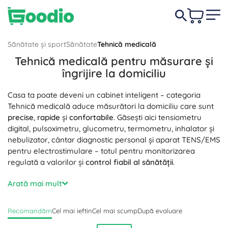
Sănătate și sport
Sănătate
Tehnică medicală
Tehnică medicală pentru măsurare și
îngrijire la domiciliu
Casa ta poate deveni un cabinet inteligent – categoria
Tehnică medicală aduce măsurători la domiciliu care sunt
precise
,
rapide
și
confortabile
. Găsești aici tensiometru
digital, pulsoximetru, glucometru, termometru, inhalator și
nebulizator, cântar diagnostic personal și aparat TENS/EMS
pentru electrostimulare – totul pentru monitorizarea
regulată a valorilor și
control fiabil al sănătății
.
Tehnica medicală modernă oferă funcții practice:
Arată mai mult
tensiometre (braț și încheietură) cu ecran mare și
clar
,
detectare a aritmiei, memorie de măsurare, manșete
Recomandăm
Cel mai ieftin
Cel mai scump
După evaluare
universale și posibilitate Bluetooth; pulsoximetre pentru
măsurarea rapidă a SpO2
și a pulsului; glucometre cu benzi