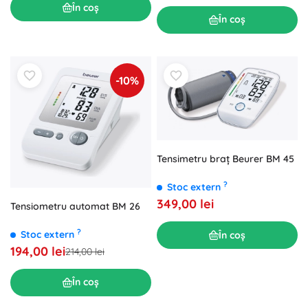
În coș
În coș
-10%
Tensimetru braț Beurer BM 45
?
Stoc extern
349,00 lei
Tensiometru automat BM 26
?
Stoc extern
În coș
194,00 lei
214,00 lei
În coș