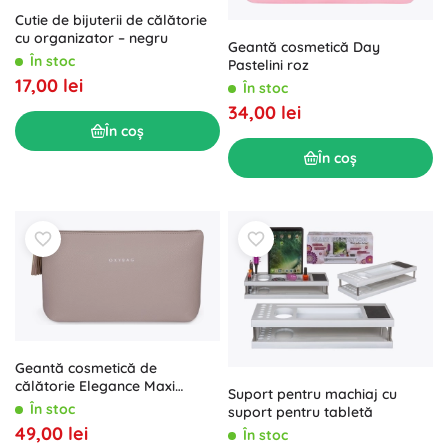
Cutie de bijuterii de călătorie
cu organizator – negru
Geantă cosmetică Day
În stoc
Pastelini roz
17,00 lei
În stoc
34,00 lei
În coș
În coș
Geantă cosmetică de
călătorie Elegance Maxi
Suport pentru machiaj cu
mocca (piele ecologică), 30 ×
În stoc
suport pentru tabletă
19 × 8 cm
49,00 lei
În stoc