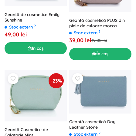
Geantă de cosmetice Emily
Sunshine
Geantă cosmetică PLUS din
piele de culoare mocca
?
Stoc extern
?
Stoc extern
49,00 lei
39,00 lei
49,00 lei
În coș
În coș
-23%
Geantă cosmetică Day
Leather Stone
Geantă Cosmetice de
?
Stoc extern
Călătorie Mint