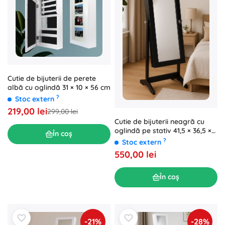
Cutie de bijuterii de perete
albă cu oglindă 31 × 10 × 56 cm
?
Stoc extern
219,00 lei
299,00 lei
Cutie de bijuterii neagră cu
oglindă pe stativ 41,5 × 36,5 ×
În coș
147 cm
?
Stoc extern
550,00 lei
În coș
-21%
-28%