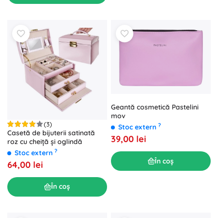
Geantă cosmetică Pastelini
mov
(3)
?
Stoc extern
Casetă de bijuterii satinată
39,00 lei
roz cu cheiță și oglindă
?
Stoc extern
În coș
64,00 lei
În coș