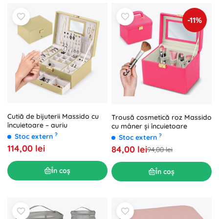
-11%
Cutiă de bijuterii Massido cu
Trousă cosmetică roz Massido
încuietoare – auriu
cu mâner și încuietoare
?
Stoc extern
?
Stoc extern
114,00 lei
84,00 lei
94,00 lei
În coș
În coș