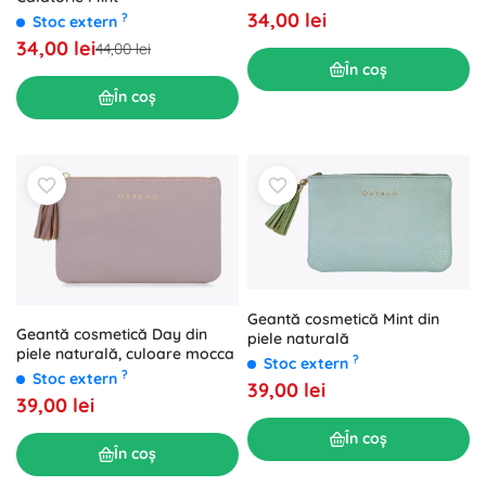
34,00 lei
?
Stoc extern
34,00 lei
44,00 lei
În coș
În coș
Geantă cosmetică Mint din
Geantă cosmetică Day din
piele naturală
piele naturală, culoare mocca
?
Stoc extern
?
Stoc extern
39,00 lei
39,00 lei
În coș
În coș