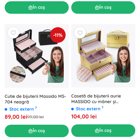
În coș
În coș
-11%
Casetă de bijuterii aurie
Cutie de bijuterii Massido MS-
MASSIDO cu mâner și
704 neagră
încuietoare
?
?
Stoc extern
Stoc extern
104,00 lei
89,00 lei
99,00 lei
În coș
În coș