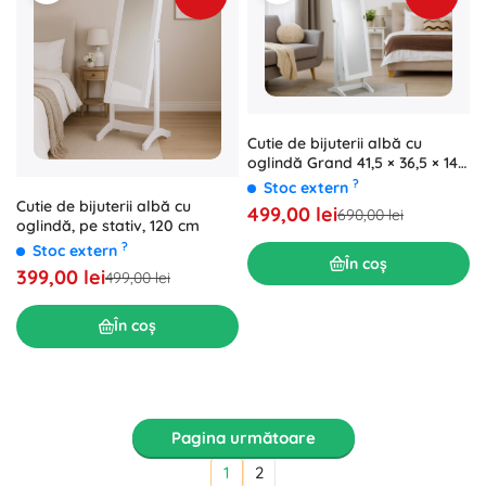
Cutie de bijuterii albă cu
oglindă Grand 41,5 × 36,5 × 147
cm
?
Stoc extern
Cutie de bijuterii albă cu
499,00 lei
690,00 lei
oglindă, pe stativ, 120 cm
?
Stoc extern
În coș
399,00 lei
499,00 lei
În coș
Pagina următoare
1
2