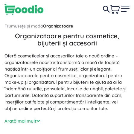
Frumusețe și modă
Organizatoare
Organizatoare pentru cosmetice,
bijuterii și accesorii
Oferă cosmeticelor și accesoriilor tale o nouă ordine –
organizatoarele noastre transformă o masă de toaletă
haotică într-un colțișor al frumuseții
clar și elegant
.
Organizatoarele pentru cosmetice, organizatorul pentru
make‑up și organizatorul pentru bijuterii te ajută să ai la
îndemână rujurile, pensulele, lacurile de unghii, paletele și
parfumurile. Datorită suporturilor transparente din acril,
inserțiilor catifelate și compartimentării inteligente, vei
obține
ordine perfectă
și protecția comorilor tale.
Alege un organizator acrilic pentru cosmetice, o cutie de
Arată mai mult
bijuterii din lemn sau imitație de piele, cutii modulare
suprapozabile cu sertare sau un organizator textil pentru