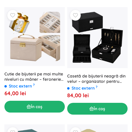
Cutie de bijuterii pe mai multe
Casetă de bijuterii neagră din
niveluri cu mâner – feronerie
velur – organizator pentru
aurie, bej
?
Stoc extern
bijuterii cu sertar și cheie
?
Stoc extern
64,00 lei
84,00 lei
În coș
În coș