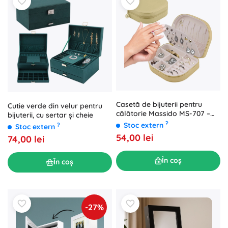
Casetă de bijuterii pentru
Cutie verde din velur pentru
călătorie Massido MS-707 –
bijuterii, cu sertar și cheie
auriu
?
Stoc extern
?
Stoc extern
54,00 lei
74,00 lei
În coș
În coș
-27%