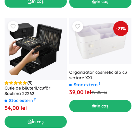
În coș
În coș
-21%
Organizator cosmetic alb cu
sertare XXL
(5)
?
Stoc extern
Cutie de bijuterii/cufăr
39,00 lei
49,00 lei
Soulima 22262
?
Stoc extern
În coș
54,00 lei
În coș