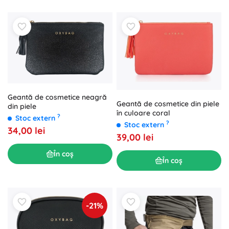
Geantă de cosmetice neagră
Geantă de cosmetice din piele
din piele
în culoare coral
?
Stoc extern
?
Stoc extern
34,00 lei
39,00 lei
În coș
În coș
-21%