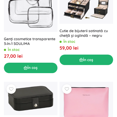
Cutie de bijuterii satinatǎ cu
cheiță și oglindă – negru
Genți cosmetice transparente
În stoc
3‑în‑1 SOULIMA
59,00 lei
În stoc
27,00 lei
În coș
În coș