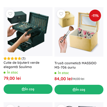
-11%
(3)
Cutie de bijuterii verde
Trusă cosmetică MASSIDO
elegantă Soulima
MS-706 auriu
În stoc
În stoc
79,00 lei
84,00 lei
94,00 lei
În coș
În coș