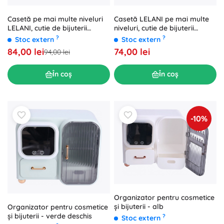
Casetă pe mai multe niveluri
Casetă LELANI pe mai multe
LELANI, cutie de bijuterii
niveluri, cutie de bijuterii
premium - roz deschis
premium - neagră
?
?
Stoc extern
Stoc extern
84,00 lei
74,00 lei
94,00 lei
În coș
În coș
-10%
Organizator pentru cosmetice
și bijuterii - alb
Organizator pentru cosmetice
și bijuterii - verde deschis
?
Stoc extern