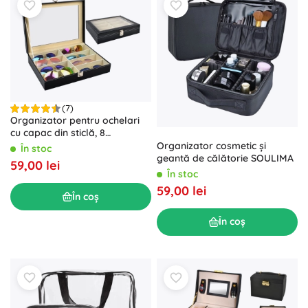
(7)
Organizator pentru ochelari
cu capac din sticlă, 8
compartimente SOULIMA
Organizator cosmetic și
În stoc
geantă de călătorie SOULIMA
59,00 lei
În stoc
59,00 lei
În coș
În coș