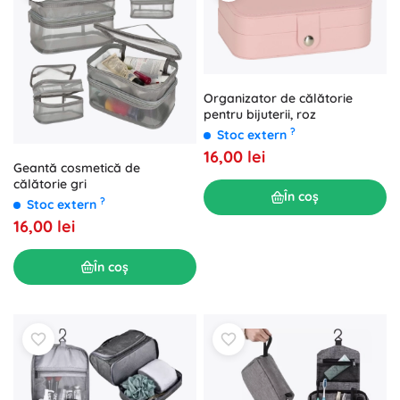
Organizator de călătorie
pentru bijuterii, roz
?
Stoc extern
16,00 lei
Geantă cosmetică de
călătorie gri
În coș
?
Stoc extern
16,00 lei
În coș