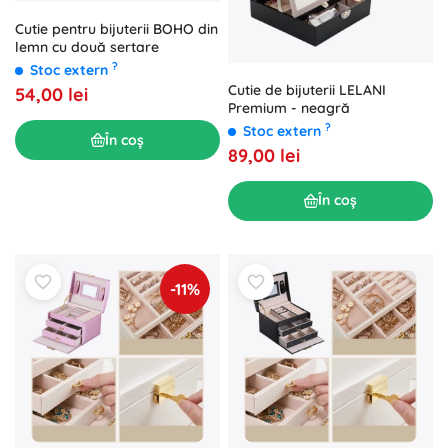
Cutie pentru bijuterii BOHO din
lemn cu două sertare
?
Stoc extern
Cutie de bijuterii LELANI
54,00 lei
Premium - neagră
?
Stoc extern
În coș
89,00 lei
În coș
-11%