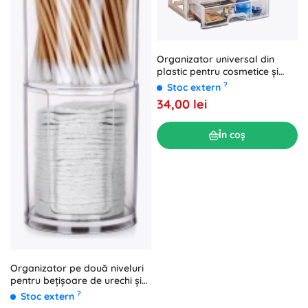
Organizator universal din
plastic pentru cosmetice și
accesorii cu 3 sertare
?
Stoc extern
34,00 lei
În coș
Organizator pe două niveluri
pentru bețișoare de urechi și
dischete demachiante
?
Stoc extern