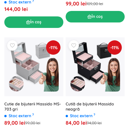
?
Stoc extern
99,00 lei
109,00 lei
144,00 lei
În coș
În coș
-11%
-11%
Cutiă de bijuterii Massido
Cutie de bijuterii Massido MS-
neagră
703 gri
?
?
Stoc extern
Stoc extern
84,00 lei
89,00 lei
94,00 lei
99,00 lei