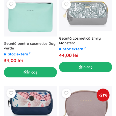
Geantă cosmetică Emily
Monstera
Geantă pentru cosmetice Day
verde
?
Stoc extern
?
Stoc extern
44,00 lei
34,00 lei
În coș
În coș
-21%