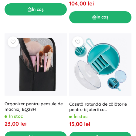
104,00 lei
În coș
În coș
Organizer pentru pensule de
Casetă rotundă de călătorie
machiaj BQ28H
pentru bijuterii cu
compartimente
În stoc
În stoc
23,00 lei
15,00 lei