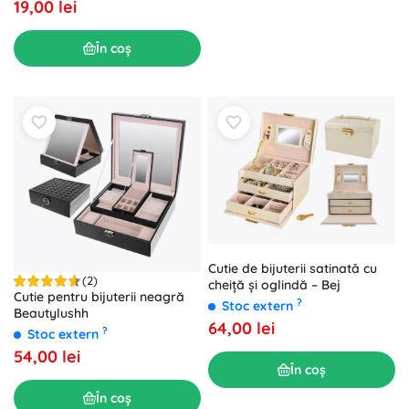
19,00 lei
În coș
Cutie de bijuterii satinatǎ cu
(2)
cheiță și oglindă – Bej
Cutie pentru bijuterii neagră
?
Stoc extern
Beautylushh
64,00 lei
?
Stoc extern
54,00 lei
În coș
În coș