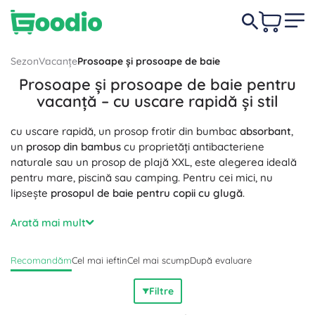
Sezon
Vacanțe
Prosoape și prosoape de baie
Prosoape și prosoape de baie pentru
vacanță – cu uscare rapidă și stil
cu uscare rapidă, un prosop frotir din bumbac
absorbant
,
un
prosop din bambus
cu proprietăți antibacteriene
naturale sau un prosop de plajă XXL, este alegerea ideală
pentru mare, piscină sau camping. Pentru cei mici, nu
lipsește
prosopul de baie pentru copii cu glugă
.
În această categorie primează atenția la detalii:
absorbție
Arată mai mult
ridicată și
gramaj
plăcut (de ex. 400–600 g/m²) pentru
senzația de
calitate hotelieră
, frotir
moale
cu buclă dublă,
Recomandăm
Cel mai ieftin
Cel mai scump
După evaluare
stabilitate a culorii
și
durabilitate
îndelungată. Materiale
precum 100% bumbac, bumbac egiptean, fibră de bambus
Filtre
și microfibră asigură
finețe
, proprietăți
hipoalergenice
și
antibacteriene
, precum și
uscare rapidă
. La prosoapele de