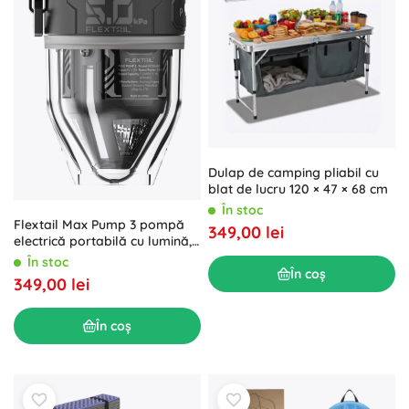
Dulap de camping pliabil cu
blat de lucru 120 × 47 × 68 cm
În stoc
Flextail Max Pump 3 pompă
349,00 lei
electrică portabilă cu lumină,
neagră
În stoc
În coș
349,00 lei
În coș