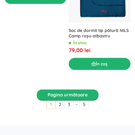
Sac de dormit tip pătură NILS
Camp roșu-albastru
În stoc
79,00 lei
În coș
Pagina următoare
…
1
2
3
5