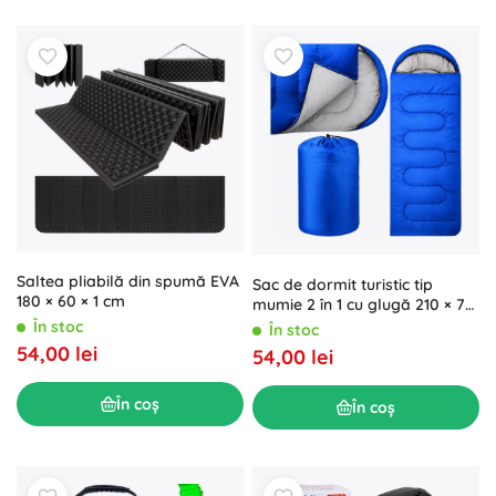
Saltea pliabilă din spumă EVA
Sac de dormit turistic tip
180 × 60 × 1 cm
mumie 2 în 1 cu glugă 210 × 70
cm, albastru
În stoc
În stoc
54,00 lei
54,00 lei
În coș
În coș