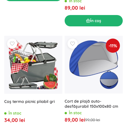
În stoc
89,00 lei
În coș
-11%
Cort de plajă auto-
Coș termo picnic pliabil gri
desfășurabil 150x100x80 cm
În stoc
În stoc
89,00 lei
34,00 lei
99,00 lei