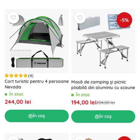
-5%
(4)
Cort turistic pentru 4 persoane
Masă de camping și picnic
Nevada
pliabilă din aluminiu cu scaune
În stoc
În stoc
244,00 lei
194,00 lei
204,00 lei
În coș
În coș