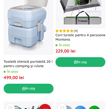
(4)
Cort turistic pentru 4 persoane
Montana
În stoc
229,00 lei
Toaletă chimică portabilă 20 l
În coș
pentru camping și rulote
În stoc
499,00 lei
În coș