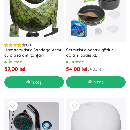
(4)
Set turistic pentru gătit cu
Hamac turistic Santiago Army
oală și tigaie XL
cu plasă anti țânțari
În stoc
În stoc
54,00 lei
59,00 lei
64,00 lei
În coș
În coș