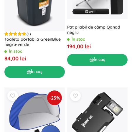
Pat pliabil de câmp Qanad
negru
(1)
În stoc
Toaletă portabilă GreenBlue
negru-verde
194,00 lei
În stoc
84,00 lei
În coș
În coș
-23%