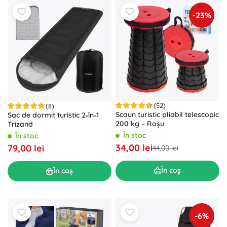
-23%
(52)
(8)
Scaun turistic pliabil telescopic
Sac de dormit turistic 2‑în‑1
200 kg – Roșu
Trizand
În stoc
În stoc
34,00 lei
79,00 lei
44,00 lei
În coș
În coș
-6%