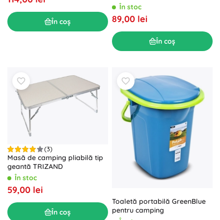
În stoc
89,00 lei
În coș
În coș
(3)
Masă de camping pliabilă tip
geantă TRIZAND
În stoc
59,00 lei
Toaletă portabilă GreenBlue
pentru camping
În coș