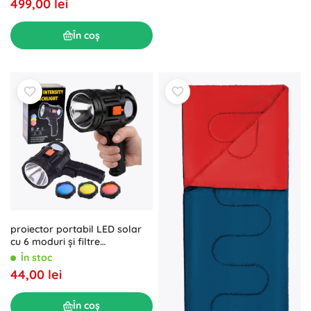
499,00 lei
În coș
proiector portabil LED solar
cu 6 moduri și filtre
interschimbabile 19 cm
În stoc
44,00 lei
În coș