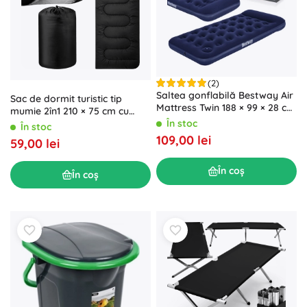
(2)
Saltea gonflabilă Bestway Air
Sac de dormit turistic tip
Mattress Twin 188 × 99 × 28 cm
mumie 2în1 210 × 75 cm cu
cu pompă integrată
În stoc
glugă, negru
În stoc
109,00 lei
59,00 lei
În coș
În coș