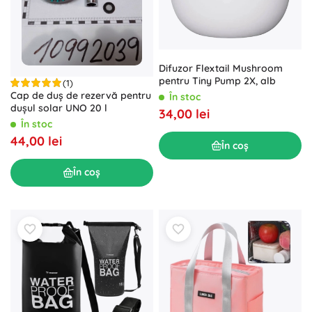
Difuzor Flextail Mushroom
pentru Tiny Pump 2X, alb
(1)
Cap de duș de rezervă pentru
În stoc
dușul solar UNO 20 l
34,00 lei
În stoc
44,00 lei
În coș
În coș