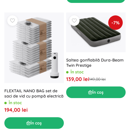
-7%
Saltea gonflabilă Dura-Beam
Twin Prestige
În stoc
139,00 lei
149,00 lei
FLEXTAIL NANO BAG set de
În coș
saci de vid cu pompă electrică
În stoc
194,00 lei
În coș