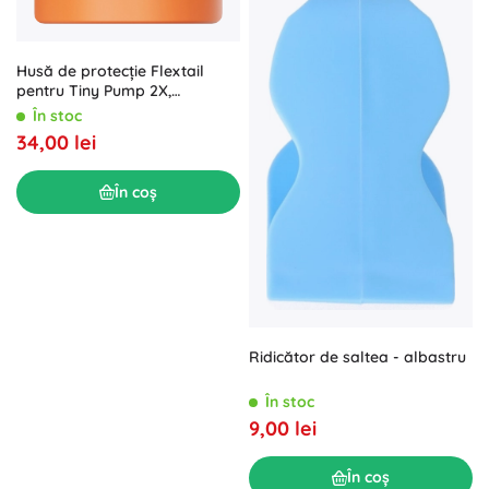
Husă de protecție Flextail
pentru Tiny Pump 2X,
portocalie
În stoc
34,00 lei
În coș
Ridicător de saltea - albastru
În stoc
9,00 lei
În coș