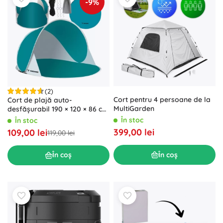
-9%
(2)
Cort pentru 4 persoane de la
Cort de plajă auto-
MultiGarden
desfășurabil 190 × 120 × 86 cm
TRIZAND
În stoc
În stoc
399,00 lei
109,00 lei
119,00 lei
În coș
În coș