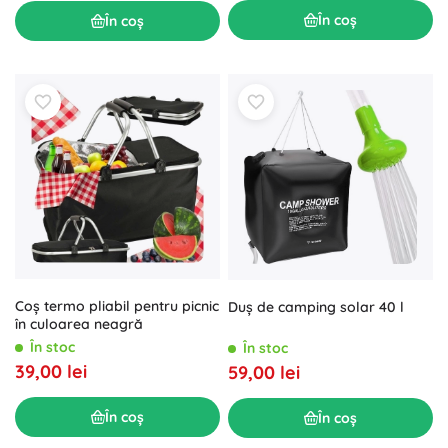
În coș
În coș
Coș termo pliabil pentru picnic
Duș de camping solar 40 l
în culoarea neagră
În stoc
În stoc
39,00 lei
59,00 lei
În coș
În coș