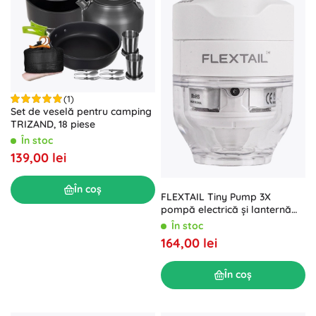
(1)
Set de veselă pentru camping
TRIZAND, 18 piese
În stoc
139,00 lei
În coș
FLEXTAIL Tiny Pump 3X
pompă electrică și lanternă
de camping albă
În stoc
164,00 lei
În coș