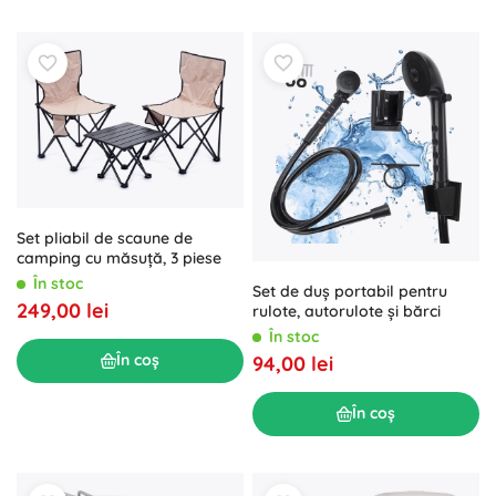
Set pliabil de scaune de
camping cu măsuță, 3 piese
În stoc
Set de duș portabil pentru
249,00 lei
rulote, autorulote și bărci
În stoc
În coș
94,00 lei
În coș