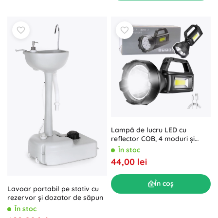
Lampă de lucru LED cu
reflector COB, 4 moduri și
powerbank
În stoc
44,00 lei
În coș
Lavoar portabil pe stativ cu
rezervor și dozator de săpun
În stoc