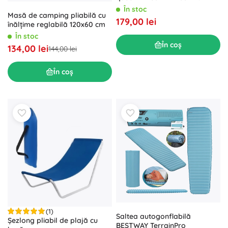
25 cm, dublă
În stoc
Masă de camping pliabilă cu
179,00 lei
înălțime reglabilă 120x60 cm
În stoc
În coș
134,00 lei
144,00 lei
În coș
(1)
Saltea autogonflabilă
Șezlong pliabil de plajă cu
BESTWAY TerrainPro