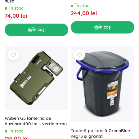
husă
În stoc
În stoc
244,00 lei
74,00 lei
În coș
În coș
Wuben G5 lanternă de
buzunar 400 lm – verde army
Toaletă portabilă GreenBlue
În stoc
negru și granat
114,00 lei