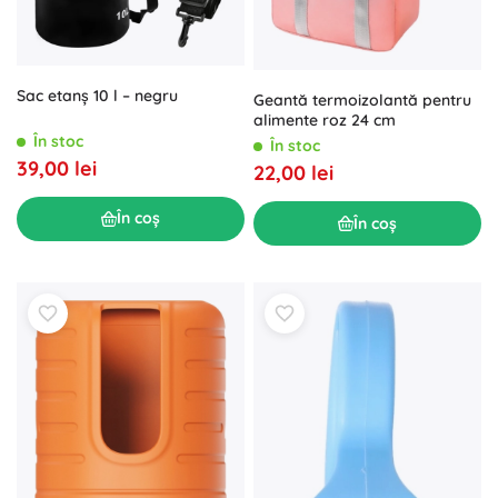
Sac etanș 10 l – negru
Geantă termoizolantă pentru
alimente roz 24 cm
În stoc
În stoc
39,00 lei
22,00 lei
În coș
În coș