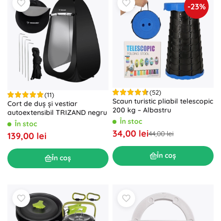
-23%
(52)
(11)
Scaun turistic pliabil telescopic
Cort de duș și vestiar
200 kg – Albastru
autoextensibil TRIZAND negru
În stoc
În stoc
34,00 lei
44,00 lei
139,00 lei
În coș
În coș