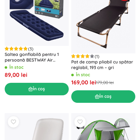
(3)
Saltea gonflabilă pentru 1
(1)
persoană BESTWAY Air
Pat de camp pliabil cu spătar
Mattress Jr. Twin 185 × 76 × 28
În stoc
reglabil, 193 cm – gri
cm cu pompă acţionată cu
89,00 lei
În stoc
piciorul
169,00 lei
179,00 lei
În coș
În coș