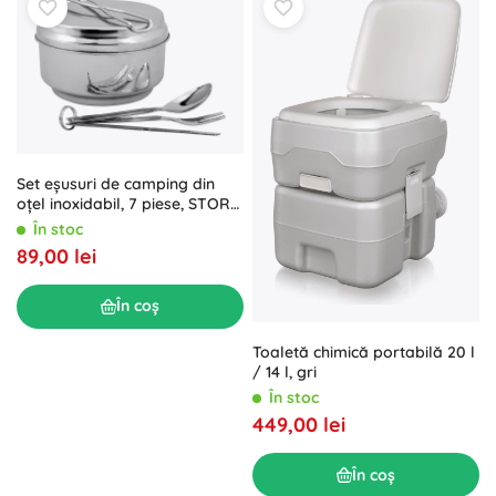
Set eșusuri de camping din
oțel inoxidabil, 7 piese, STORE
LINE
În stoc
89,00 lei
În coș
Toaletă chimică portabilă 20 l
/ 14 l, gri
În stoc
449,00 lei
În coș