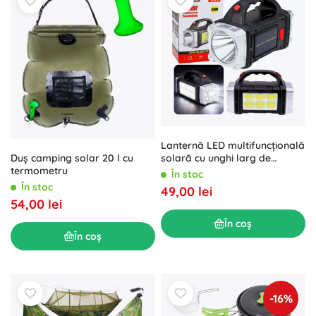
Lanternă LED multifuncțională
solară cu unghi larg de
Duș camping solar 20 l cu
iluminare 38 W
termometru
În stoc
În stoc
49,00 lei
54,00 lei
În coș
În coș
-16%