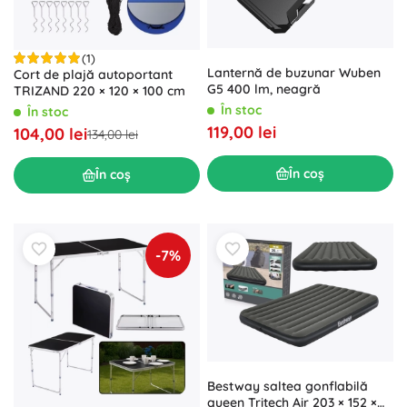
(1)
Lanternă de buzunar Wuben
Cort de plajă autoportant
G5 400 lm, neagră
TRIZAND 220 × 120 × 100 cm
În stoc
În stoc
119,00 lei
104,00 lei
134,00 lei
În coș
În coș
-7%
Bestway saltea gonflabilă
queen Tritech Air 203 × 152 ×