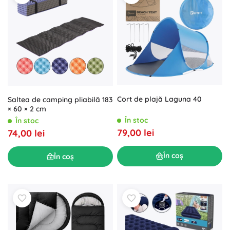
Cort de plajă Laguna 40
Saltea de camping pliabilă 183
× 60 × 2 cm
În stoc
În stoc
79,00 lei
74,00 lei
În coș
În coș