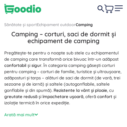
Sănătate și sport
Echipament outdoor
Camping
Camping – corturi, saci de dormit și
echipament de camping
Pregătește-te pentru o noapte sub stele cu echipamentul
de camping care transformă orice bivuac într-un adăpost
confortabil
și
sigur
. În categoria camping găsești corturi
pentru camping – corturi de familie, turistice și ultraușoare,
adăposturi și tarps – alături de saci de dormit (de vară, trei
sezoane și de iarnă) și saltele (autogonflabile, saltele
gonflabile și din spumă).
Rezistente la vânt și ploaie
, cu
greutate redusă
și
împachetare ușoară
, oferă
confort
și
izolație termică în orice expediție.
Echipamentul outdoor pentru camping este completat de
Arată mai mult
arzătoare turistice (pe gaz, benzină, alcool), cartușe de gaz,
vase și gamele de camping, oale și tigăi, tacâmuri,