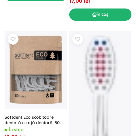
17,00 lei
În coș
Softdent Eco scobitoare
dentară cu ață dentară, 50
buc.
În stoc