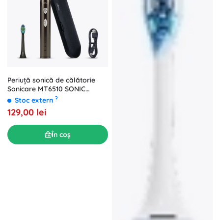
Periuță sonică de călătorie
Sonicare MT6510 SONIC
WAVECLEAN
?
Stoc extern
129,00 lei
În coș