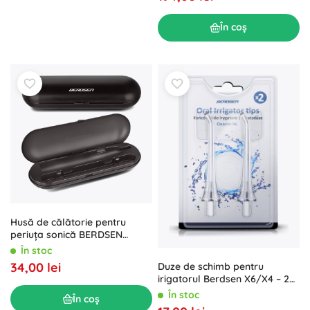
În coș
Husă de călătorie pentru
periuța sonică BERDSEN
Sonica B3 și B4 – neagră
În stoc
34,00 lei
Duze de schimb pentru
irigatorul Berdsen X6/X4 – 2
buc
În stoc
În coș