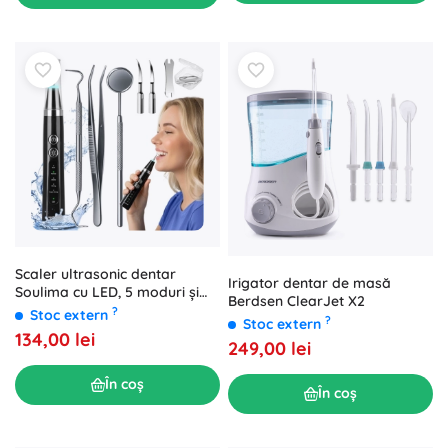
Scaler ultrasonic dentar
Irigator dentar de masă
Soulima cu LED, 5 moduri și
Berdsen ClearJet X2
vârfuri interschimbabile
?
Stoc extern
?
Stoc extern
134,00 lei
249,00 lei
În coș
În coș