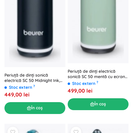
Periuță de dinți electrică
Periuță de dinți sonică
sonică SC 50 mentă cu ecran
electrică SC 50 Midnight Ink,
LCD și senzor de presiune
?
Stoc extern
neagră
?
Stoc extern
499,00 lei
449,00 lei
În coș
În coș