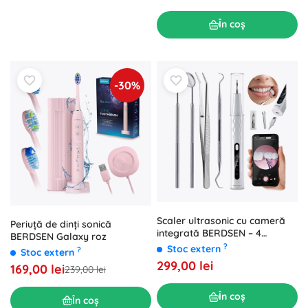
În coș
-30%
Scaler ultrasonic cu cameră
Periuță de dinți sonică
integrată BERDSEN – 4
BERDSEN Galaxy roz
moduri, lumină LED, USB‑C
?
Stoc extern
?
Stoc extern
299,00 lei
169,00 lei
239,00 lei
În coș
În coș