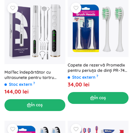
Capete de rezervă Promedix
pentru periuța de dinți PR-740,
MalTec îndepărtător cu
2 buc., albe
?
Stoc extern
ultrasunete pentru tartru
dentar Toothie X100
34,00 lei
?
Stoc extern
144,00 lei
În coș
În coș