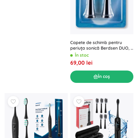
Capete de schimb pentru
periuța sonică Berdsen DUO, 4
buc
În stoc
69,00 lei
În coș