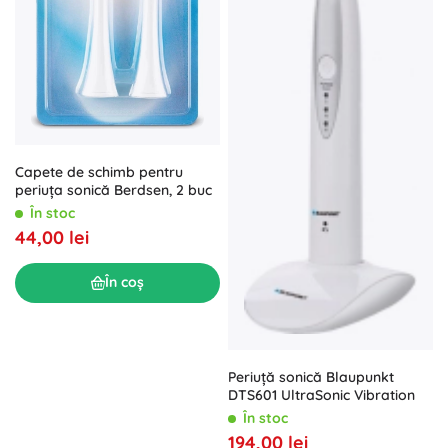
Capete de schimb pentru
periuța sonică Berdsen, 2 buc
În stoc
44,00 lei
În coș
Periuță sonică Blaupunkt
DTS601 UltraSonic Vibration
În stoc
194,00 lei