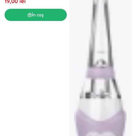
19,00 lei
În coș