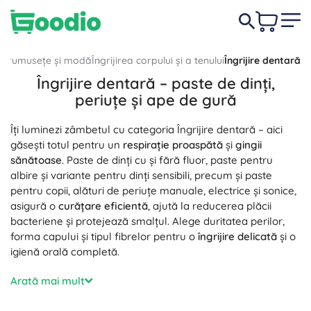
Frumusețe și modă
Îngrijirea corpului și a tenului
Îngrijire dentară
Îngrijire dentară – paste de dinți,
periuțe și ape de gură
Îți luminezi zâmbetul cu categoria Îngrijire dentară – aici
găsești totul pentru un
respirație proaspătă
și
gingii
sănătoase
. Paste de dinți cu și fără fluor, paste pentru
albire și variante pentru dinți sensibili, precum și paste
pentru copii, alături de periuțe manuale, electrice și sonice,
asigură o
curățare eficientă
, ajută la reducerea plăcii
bacteriene și protejează smalțul. Alege duritatea perilor,
forma capului și tipul fibrelor pentru o
îngrijire delicată
și o
igienă orală completă.
Pentru îngrijirea interdentară și igiena dentară, alege
Arată mai mult
periuțe interdentare de diferite dimensiuni, ațe dentare,
scobitori și dușuri bucale; acestea sunt completate de