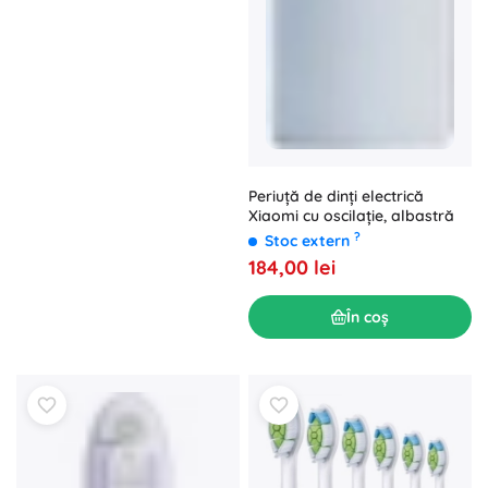
Periuță de dinți electrică
Xiaomi cu oscilație, albastră
?
Stoc extern
184,00 lei
În coș