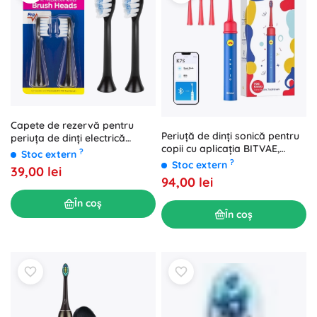
Capete de rezervă pentru
Periuță de dinți sonică pentru
periuța de dinți electrică
copii cu aplicația BITVAE,
PromediX PR-740 B, 2 buc.,
?
Stoc extern
albastră
negre
?
Stoc extern
39,00 lei
94,00 lei
În coș
În coș