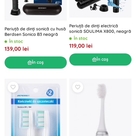
Periuță de dinți electrică
Periuță de dinți sonică cu husă
sonică SOULIMA X800, neagră
Berdsen Sonica B3 neagră
În stoc
În stoc
119,00 lei
139,00 lei
În coș
În coș