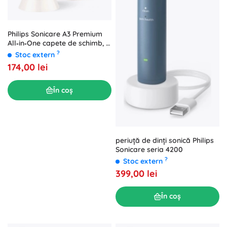
Philips Sonicare A3 Premium
All‑in‑One capete de schimb, 2
buc., alb
?
Stoc extern
174,00 lei
În coș
periuță de dinți sonică Philips
Sonicare seria 4200
?
Stoc extern
399,00 lei
În coș