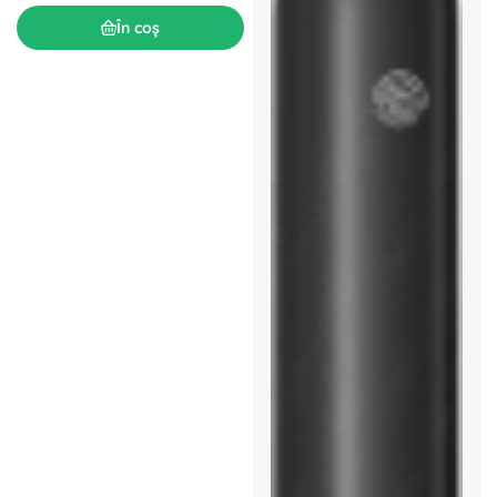
În coș