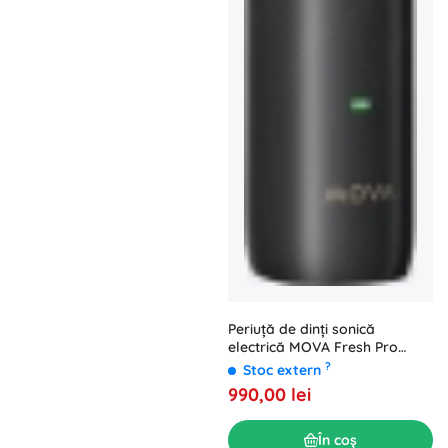
Periuță de dinți sonică
electrică MOVA Fresh Pro
neagră
?
Stoc extern
990,00 lei
În coș