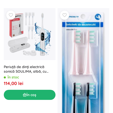
Periuță de dinți electrică
sonică SOULIMA, albă, cu
afișaj
În stoc
114,00 lei
În coș