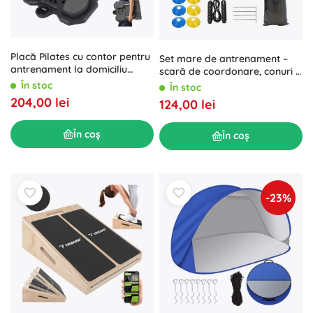
Placă Pilates cu contor pentru
Set mare de antrenament –
antrenament la domiciliu
scară de coordonare, conuri și
TRIZAND
mini-obezi XXL
În stoc
În stoc
204,00 lei
124,00 lei
În coș
În coș
-23%