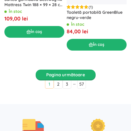
Mattress Twin 188 × 99 × 28 cm
(1)
cu pompă integrată
În stoc
Toaletă portabilă GreenBlue
negru-verde
109,00 lei
În stoc
84,00 lei
În coș
În coș
Pagina următoare
…
1
2
3
57