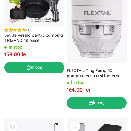
(1)
Set de veselă pentru camping
TRIZAND, 18 piese
În stoc
139,00 lei
În coș
FLEXTAIL Tiny Pump 3X
pompă electrică și lanternă
de camping albă
În stoc
164,00 lei
În coș