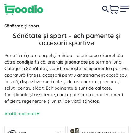
Sănătate și sport
Sănătate și sport – echipamente și
accesorii sportive
Pune în mișcare corpul și mintea – aici începe drumul tău
către
condiție fizică
, energie și
sănătate
pe termen lung.
Categoria Sănătate și sport reunește echipamente sportive,
aparatură fitness, accesorii pentru antrenament acasă sau
la sală, dispozitive medicale și de recuperare, precum și
soluții pentru slăbit. Echipamentele sunt
de calitate
,
funcționale
și
rezistente
, concepute pentru antrenament
eficient, regenerare și un stil de viață sănătos.
Pentru antrenamente precise, alege din secțiunea
Sport
–
Arată mai mult
benzi de rezistență, gantere, saltele pentru yoga, corzi de
sărit și alte accesorii sportive care susțin forța, anduranța și
flexibilitatea. Iubitorii de mișcare în natură vor aprecia