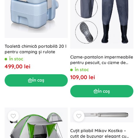
Toaletă chimică portabilă 20 l
pentru camping și rulote
Cizme-pantalon impermeabile
În stoc
pentru pescuit, cu cizme de
499,00 lei
cauciuc integrate, mărimea 42
În stoc
109,00 lei
În coș
În coș
Cuțit pliabil Mikov Kostka –
cuțit de buzunar elegant cu