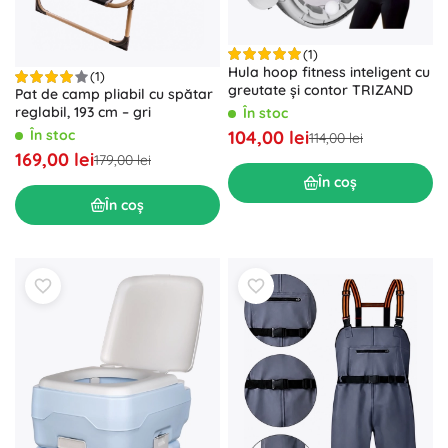
(1)
Hula hoop fitness inteligent cu
(1)
greutate și contor TRIZAND
Pat de camp pliabil cu spătar
reglabil, 193 cm – gri
În stoc
104,00 lei
În stoc
114,00 lei
169,00 lei
179,00 lei
În coș
În coș