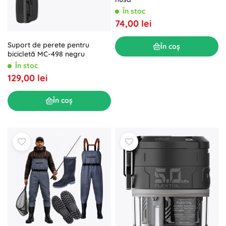
În stoc
74,00 lei
Suport de perete pentru
În coș
bicicletă MC-498 negru
În stoc
129,00 lei
În coș