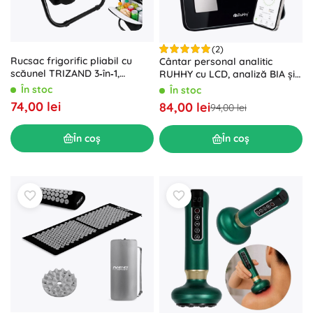
(2)
Rucsac frigorific pliabil cu
Cântar personal analitic
scăunel TRIZAND 3‑în‑1,
RUHHY cu LCD, analiză BIA și
capacitate de încărcare 150
Bluetooth, negru
În stoc
În stoc
kg
74,00 lei
84,00 lei
94,00 lei
În coș
În coș