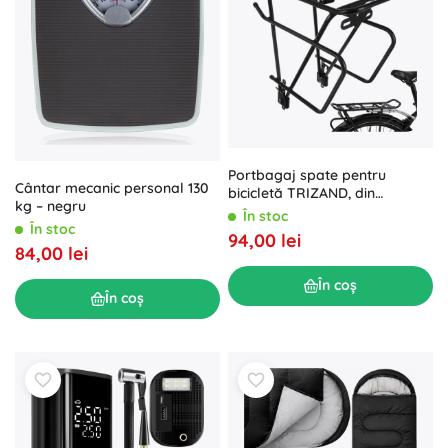
Portbagaj spate pentru
Cântar mecanic personal 130
bicicletă TRIZAND, din
kg – negru
aluminiu, 25 kg, pentru roți 24–
În stoc
29”
În stoc
94,00 lei
84,00 lei
În coș
În coș