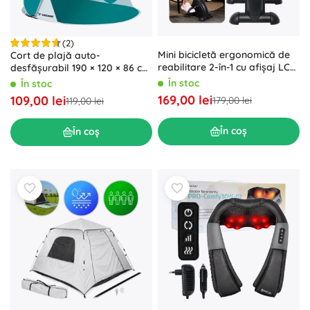
(2)
Mini bicicletă ergonomică de
Cort de plajă auto-
reabilitare 2-în-1 cu afișaj LCD,
desfășurabil 190 × 120 × 86 cm
negru
TRIZAND
În stoc
În stoc
169,00 lei
109,00 lei
179,00 lei
119,00 lei
În coș
În coș