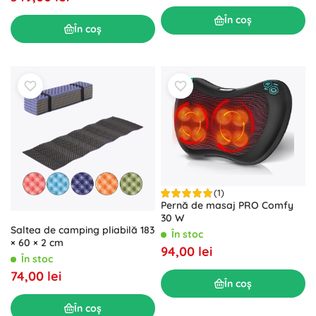
În coș
În coș
(1)
Pernă de masaj PRO Comfy
30 W
Saltea de camping pliabilă 183
În stoc
× 60 × 2 cm
94,00 lei
În stoc
74,00 lei
În coș
În coș