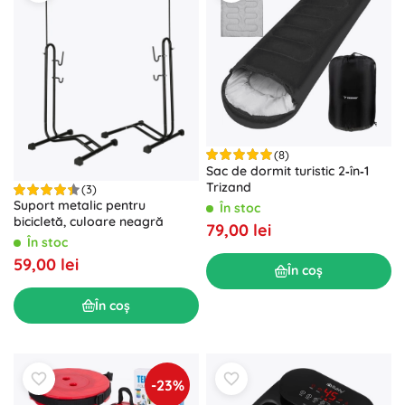
(8)
Sac de dormit turistic 2‑în‑1
Trizand
(3)
Suport metalic pentru
În stoc
bicicletă, culoare neagră
79,00 lei
În stoc
59,00 lei
În coș
În coș
-23%