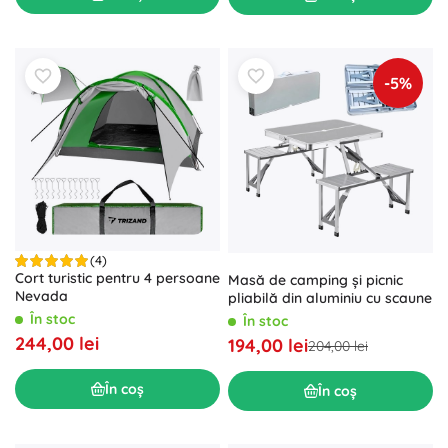
-5%
(4)
Cort turistic pentru 4 persoane
Masă de camping și picnic
Nevada
pliabilă din aluminiu cu scaune
În stoc
În stoc
244,00 lei
194,00 lei
204,00 lei
În coș
În coș