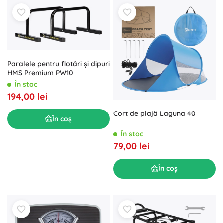
Paralele pentru flotări și dipuri
HMS Premium PW10
În stoc
194,00 lei
Cort de plajă Laguna 40
În coș
În stoc
79,00 lei
În coș