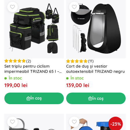
(2)
(11)
Set triplu pentru ciclism
Cort de duș și vestiar
impermeabil TRIZAND 65 l –
autoextensibil TRIZAND negru
genți spate și rucsac 3‑în‑1
În stoc
În stoc
199,00 lei
139,00 lei
În coș
În coș
-23%