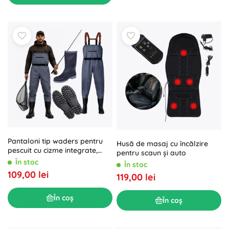
Pantaloni tip waders pentru
Husă de masaj cu încălzire
pescuit cu cizme integrate,
pentru scaun și auto
mărimea 44
În stoc
În stoc
109,00 lei
119,00 lei
În coș
În coș