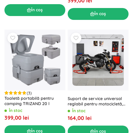
399,00 lei
În coș
În coș
(3)
Toaletă portabilă pentru
Suport de service universal
camping TRIZAND 20 l
reglabil pentru motocicletă,
față și spate, 450 kg
În stoc
În stoc
399,00 lei
164,00 lei
În coș
În coș