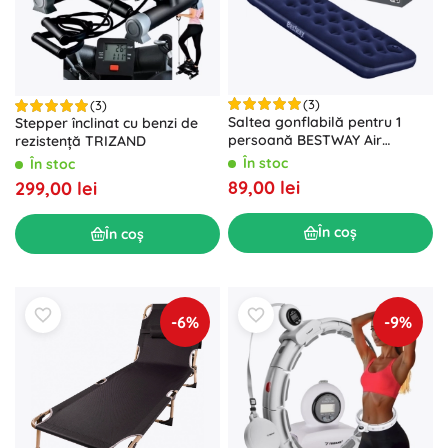
(3)
(3)
Saltea gonflabilă pentru 1
Stepper înclinat cu benzi de
persoană BESTWAY Air
rezistență TRIZAND
Mattress Jr. Twin 185 × 76 × 28
În stoc
În stoc
cm cu pompă acţionată cu
89,00 lei
299,00 lei
piciorul
În coș
În coș
-6%
-9%