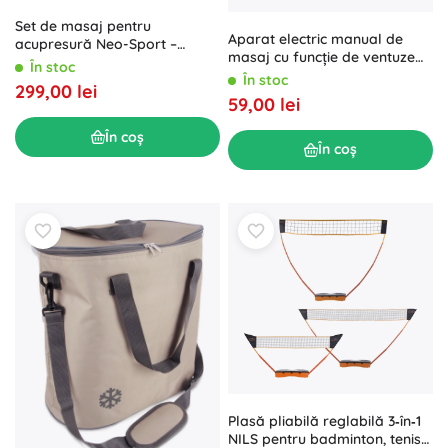
Set de masaj pentru
Aparat electric manual de
acupresură Neo-Sport –
masaj cu funcție de ventuze
saltea cu țepi și pernă, negru-
În stoc
chinezești, USB, verde
În stoc
gri
299,00 lei
59,00 lei
În coș
În coș
Plasă pliabilă reglabilă 3‑în‑1
NILS pentru badminton, tenis