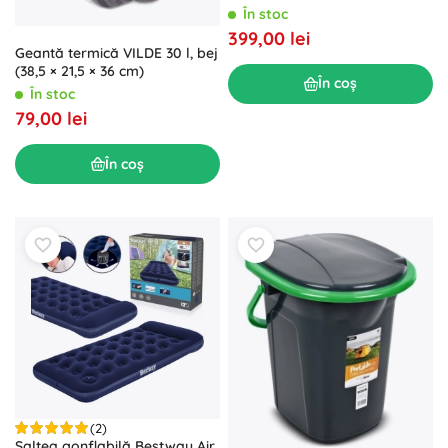
și volei
În stoc
399,00 lei
Geantă termică VILDE 30 l, bej
(38,5 × 21,5 × 36 cm)
În coș
În stoc
79,00 lei
În coș
(2)
Saltea gonflabilă Bestway Air