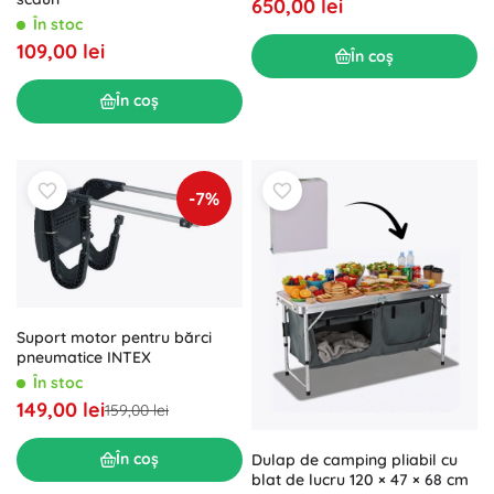
650,00 lei
În stoc
109,00 lei
În coș
În coș
-7%
Suport motor pentru bărci
pneumatice INTEX
În stoc
149,00 lei
159,00 lei
În coș
Dulap de camping pliabil cu
blat de lucru 120 × 47 × 68 cm