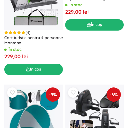
deschidere unică rabatabilă
În stoc
229,00 lei
În coș
(4)
Cort turistic pentru 4 persoane
Montana
În stoc
229,00 lei
În coș
-9%
-6%