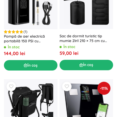
(1)
Sac de dormit turistic tip
Pompă de aer electrică
mumie 2în1 210 × 75 cm cu
portabilă 150 PSI cu
glugă, negru
powerbank 6000 mAh și
În stoc
În stoc
lanternă LED
59,00 lei
144,00 lei
În coș
În coș
-11%