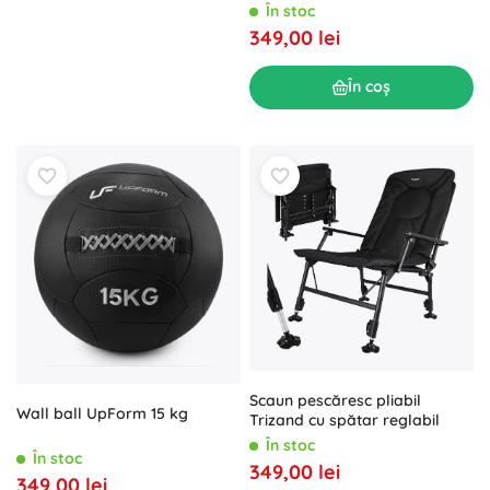
În stoc
349,00 lei
În coș
Scaun pescăresc pliabil
Wall ball UpForm 15 kg
Trizand cu spătar reglabil
În stoc
În stoc
349,00 lei
349,00 lei