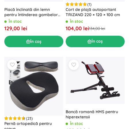
(1)
Cort de plajă autoportant
Placă înclinată din lemn
TRIZAND 220 × 120 × 100 cm
pentru întinderea gambelor
TRIZAND
În stoc
În stoc
104,00 lei
129,00 lei
134,00 lei
În coș
În coș
Bancă romană HMS pentru
hiperextensii
(23)
Pernă ortopedică pentru
În stoc
scaun