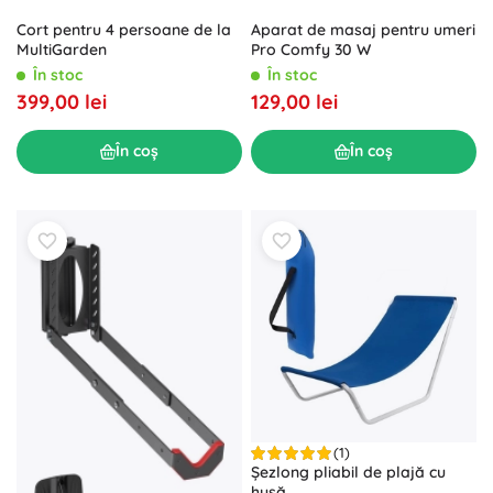
Aparat de masaj pentru umeri
Cort pentru 4 persoane de la
Pro Comfy 30 W
MultiGarden
În stoc
În stoc
129,00 lei
399,00 lei
În coș
În coș
(1)
Șezlong pliabil de plajă cu
husă