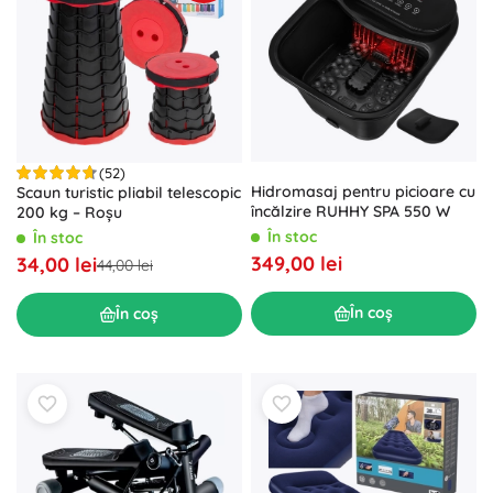
(52)
Hidromasaj pentru picioare cu
Scaun turistic pliabil telescopic
încălzire RUHHY SPA 550 W
200 kg – Roșu
În stoc
În stoc
349,00 lei
34,00 lei
44,00 lei
În coș
În coș