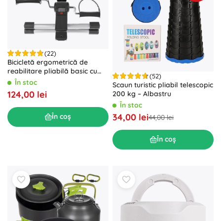
(22)
Bicicletă ergometrică de
reabilitare pliabilă basic cu
(52)
afișaj LCD
În stoc
Scaun turistic pliabil telescopic
124,00 lei
200 kg – Albastru
În stoc
34,00 lei
În coș
44,00 lei
În coș