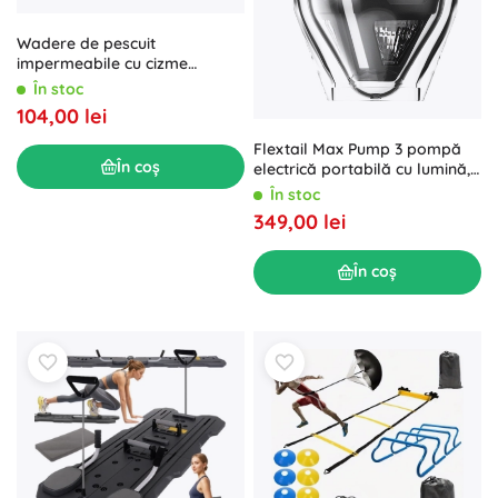
Wadere de pescuit
impermeabile cu cizme
integrate, mărimea 43
În stoc
104,00 lei
Flextail Max Pump 3 pompă
În coș
electrică portabilă cu lumină,
neagră
În stoc
349,00 lei
În coș