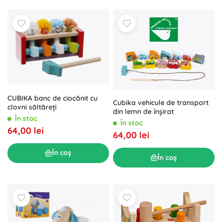
CUBIKA banc de ciocănit cu
Cubika vehicule de transport
clovni săltăreți
din lemn de înșirat
În stoc
În stoc
64,00 lei
64,00 lei
În coș
În coș