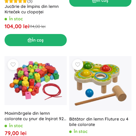
În coș
(3)
Jucărie de împins din lemn
Krteček cu clopoței
În stoc
104,00 lei
114,00 lei
În coș
Maximărgele din lemn
colorate cu șnur de înșirat 92
Bătător din lemn Fluture cu 4
buc
bile colorate
În stoc
În stoc
79,00 lei