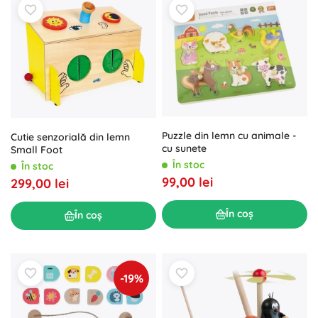
Puzzle din lemn cu animale -
Cutie senzorială din lemn
cu sunete
Small Foot
În stoc
În stoc
99,00 lei
299,00 lei
În coș
În coș
-19%