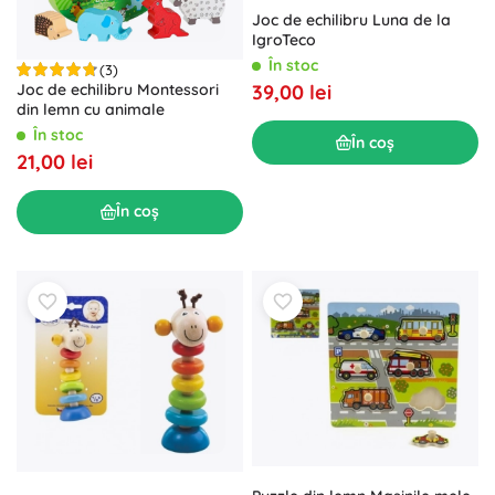
Joc de echilibru Luna de la
IgroTeco
În stoc
(3)
Joc de echilibru Montessori
39,00 lei
din lemn cu animale
În stoc
În coș
21,00 lei
În coș