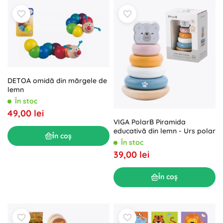
DETOA omidă din mărgele de
lemn
În stoc
49,00 lei
VIGA PolarB Piramida
educativă din lemn - Urs polar
În coș
În stoc
39,00 lei
În coș