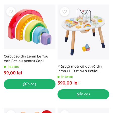
Curcubeu din Lemn Le Toy
Van Petilou pentru Copii
Măsuță motrică activă din
În stoc
lemn LE TOY VAN Petilou
99,00 lei
În stoc
590,00 lei
În coș
În coș