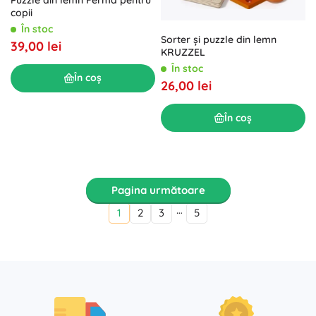
copii
În stoc
Sorter și puzzle din lemn
39,00 lei
KRUZZEL
În stoc
În coș
26,00 lei
În coș
Pagina următoare
…
1
2
3
5