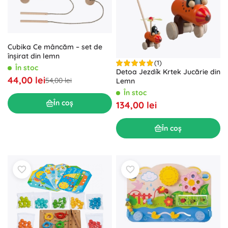
Cubika Ce mâncăm – set de
înșirat din lemn
(1)
În stoc
Detoa Jezdík Krtek Jucărie din
44,00 lei
54,00 lei
Lemn
În stoc
În coș
134,00 lei
În coș