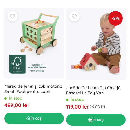
-8%
Mersă de lemn și cub motoric
Jucărie De Lemn Tip Căsuță
Small Foot pentru copii
Păsărel Le Toy Van
În stoc
În stoc
499,00 lei
119,00 lei
129,00 lei
În coș
În coș