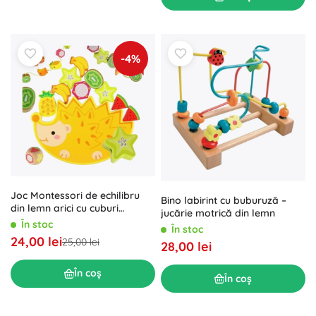
-4%
Joc Montessori de echilibru
Bino labirint cu buburuză –
din lemn arici cu cuburi
jucărie motrică din lemn
fructate de înșiruit
În stoc
În stoc
24,00 lei
25,00 lei
28,00 lei
În coș
În coș