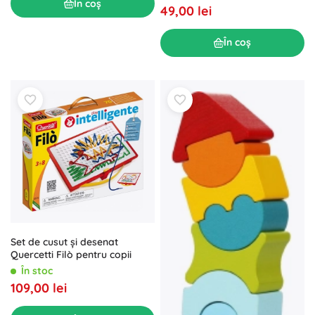
În coș
49,00 lei
În coș
Set de cusut și desenat
Quercetti Filò pentru copii
În stoc
109,00 lei