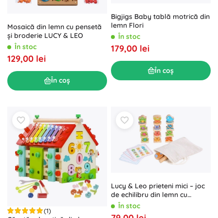
Bigjigs Baby tablă motrică din
lemn Flori
Mosaică din lemn cu pensetă
și broderie LUCY & LEO
În stoc
În stoc
179,00 lei
129,00 lei
În coș
În coș
Lucy & Leo prieteni mici – joc
de echilibru din lemn cu
modele, 33 piese
În stoc
(1)
79,00 lei