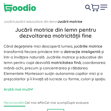
Jucării
Jucării educative din lemn
Jucării motrice
Jucării motrice din lemn pentru
dezvoltarea motricității fine
Când degețelele mici descoperă lumea,
jucăriile motrice
transformă fiecare prindere într-o
distracție inteligentă
și
într-o învățare naturală. Jucăriile motrice și educative din
lemn pentru copii dezvoltă
motricitatea fină
, coordonarea
mână–ochi, precum și concentrarea și răbdarea.
Elementele Montessori susțin autonomia copiilor mici și a
preșcolarilor și îi învață să lucreze cu forme, culori și spațiu.
În această categorie găsiți cuburi motrice, labirinturi din
Arată mai mult
sârmă cu mărgele, sortatoare și cutii de triere, jucării de
șiretuit, mărgele de înșirat, lacăte și zăvoare, bancuri de
Recomandăm
Cel mai ieftin
Cel mai scump
După evaluare
bătut și puzzle-uri – totul pentru un antrenament intensiv al
prinderii și al preciziei mișcării. Aceste
jucării educative din