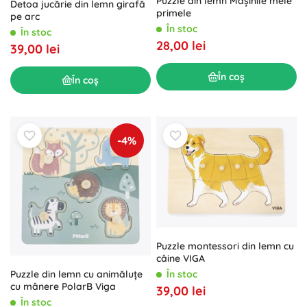
Puzzle din lemn Mașinile mele
Detoa jucărie din lemn girafă
primele
pe arc
În stoc
În stoc
28,00 lei
39,00 lei
În coș
În coș
-4%
Puzzle montessori din lemn cu
câine VIGA
În stoc
Puzzle din lemn cu animăluțe
cu mânere PolarB Viga
39,00 lei
În stoc