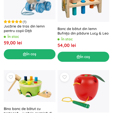
(1)
Jucărie de tras din lemn
Banc de bătut din lemn
pentru copii Oiță
Bufnița din pădure Lucy & Leo
În stoc
În stoc
59,00 lei
54,00 lei
În coș
În coș
Bino banc de bătut cu