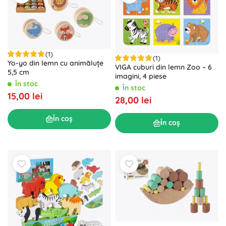
(1)
(1)
Yo-yo din lemn cu animăluțe
VIGA cuburi din lemn Zoo – 6
5,5 cm
imagini, 4 piese
În stoc
În stoc
15,00 lei
28,00 lei
În coș
În coș