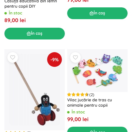
Căsuță educativă din lemn
pentru copii DIY
În stoc
În coș
89,00 lei
În coș
-9%
(2)
Vilac jucărie de tras cu
animale pentru copii
În stoc
99,00 lei