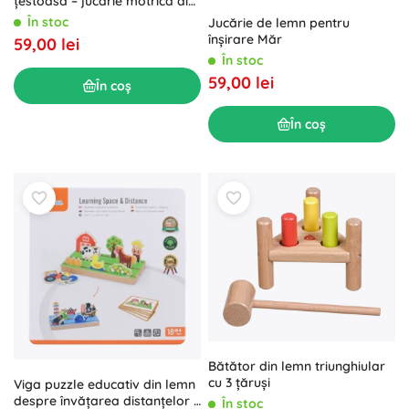
țestoasă – jucărie motrică din
lemn pentru copii
În stoc
Jucărie de lemn pentru
înșirare Măr
59,00 lei
În stoc
59,00 lei
În coș
În coș
Bătător din lemn triunghiular
cu 3 țăruși
Viga puzzle educativ din lemn
despre învățarea distanțelor 2
În stoc