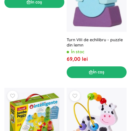
În coș
Turn VIII de echilibru - puzzle
din lemn
În stoc
69,00 lei
În coș