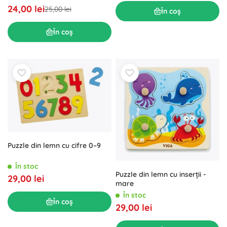
24,00 lei
25,00 lei
În coș
În coș
Puzzle din lemn cu cifre 0–9
În stoc
Puzzle din lemn cu inserții -
29,00 lei
mare
În stoc
În coș
29,00 lei