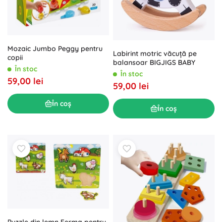
Mozaic Jumbo Peggy pentru
Labirint motric văcuță pe
copii
balansoar BIGJIGS BABY
În stoc
În stoc
59,00 lei
59,00 lei
În coș
În coș
Puzzle din lemn Ferma pentru