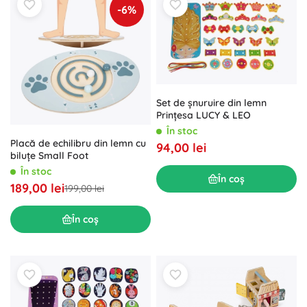
-6%
Set de șnuruire din lemn
Prințesa LUCY & LEO
În stoc
Placă de echilibru din lemn cu
94,00 lei
biluțe Small Foot
În stoc
În coș
189,00 lei
199,00 lei
În coș