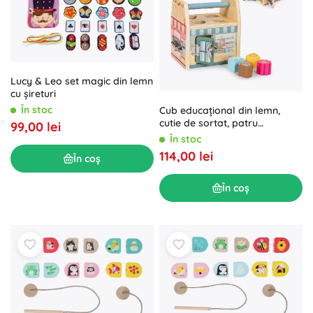
Lucy & Leo set magic din lemn
cu șireturi
În stoc
Cub educațional din lemn,
cutie de sortat, patru
99,00 lei
încuietori, mâner
În stoc
114,00 lei
În coș
În coș