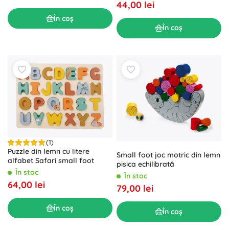
44,00 lei
În coș
În coș
(1)
Puzzle din lemn cu litere
Small foot joc motric din lemn
alfabet Safari small foot
pisica echilibrată
În stoc
În stoc
64,00 lei
79,00 lei
În coș
În coș