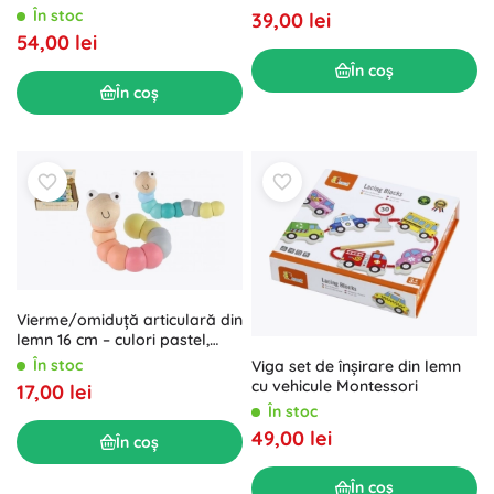
în 1
În stoc
39,00 lei
54,00 lei
În coș
În coș
Vierme/omiduță articulară din
lemn 16 cm – culori pastel,
jucărie flexibilă pentru
În stoc
Viga set de înșirare din lemn
bebeluși
cu vehicule Montessori
17,00 lei
În stoc
49,00 lei
În coș
În coș