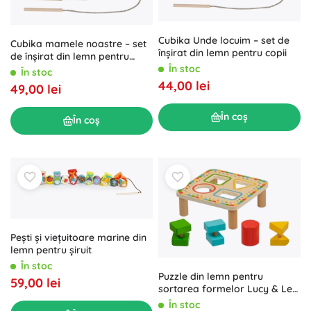
Cubika Unde locuim – set de
Cubika mamele noastre – set
înșirat din lemn pentru copii
de înșirat din lemn pentru
copii
În stoc
În stoc
44,00 lei
49,00 lei
În coș
În coș
Pești și viețuitoare marine din
lemn pentru șiruit
În stoc
Puzzle din lemn pentru
59,00 lei
sortarea formelor Lucy & Leo
(5 piese)
În stoc