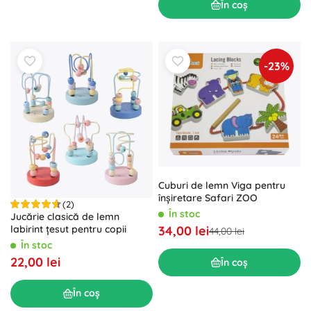
În coș
-23%
Cuburi de lemn Viga pentru
înșiretare Safari ZOO
(2)
În stoc
Jucărie clasică de lemn
labirint țesut pentru copii
34,00 lei
44,00 lei
În stoc
22,00 lei
În coș
În coș