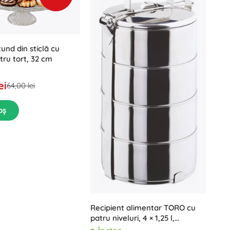
und din sticlă cu
tru tort, 32 cm
ei
64,00 lei
oș
Recipient alimentar TORO cu
patru niveluri, 4 × 1,25 l,
diametru 16 cm