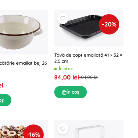
-20%
Tavă de copt emailată 41 × 32 ×
2,5 cm
cătărie emailat bej 26
În stoc
84,00 lei
104,00 lei
ei
În coș
oș
-16%