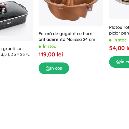
Platou rot
picior pen
Formă de guguluf cu horn,
antiaderentă Marissa 24 cm
În stoc
În stoc
54,00 l
n granit cu
119,00 lei
,5 l, 35 × 23 ×
În c
În coș