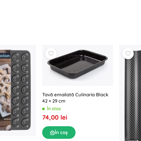
Tavă emailată Culinaria Black
42 × 29 cm
În stoc
74,00 lei
În coș