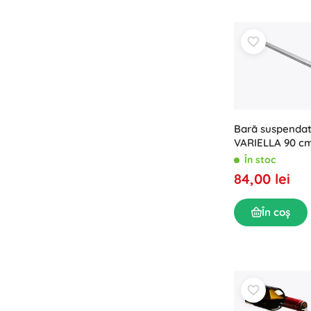
Puzzle
Bară suspendat
VARIELLA 90 cm
În stoc
84,00 lei
În coș