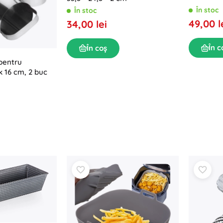
În stoc
În stoc
49,00 l
34,00 lei
În c
În coș
pentru
k 16 cm, 2 buc