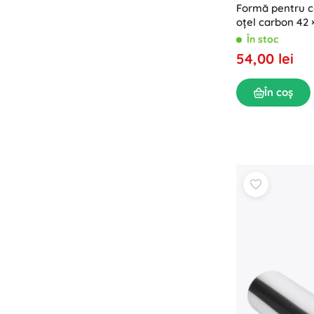
Formă pentru c
oțel carbon 42 
În stoc
54,00 lei
În coș