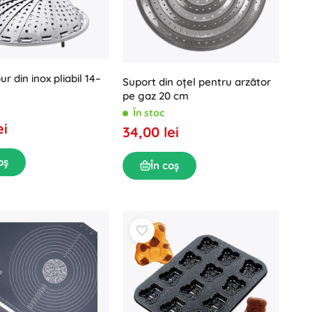
r din inox pliabil 14–
Suport din oțel pentru arzător
pe gaz 20 cm
În stoc
ei
34,00 lei
oș
În coș