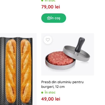
În stoc
79,00 lei
În coș
Presă din aluminiu pentru
burgeri, 12 cm
În stoc
49,00 lei