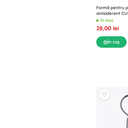
Formă pentru p
antiaderent CUL
× 7,5 cm
În stoc
28,00 lei
În coș