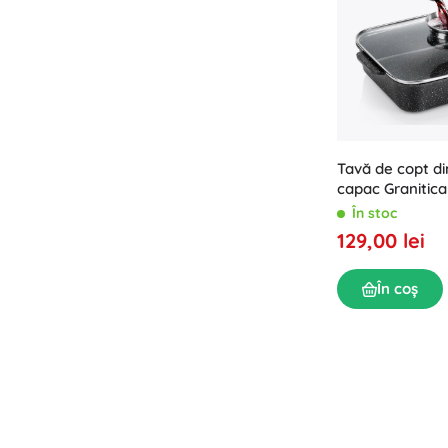
Tavă de copt di
capac Granitica 3
12 cm
În stoc
129,00 lei
În coș