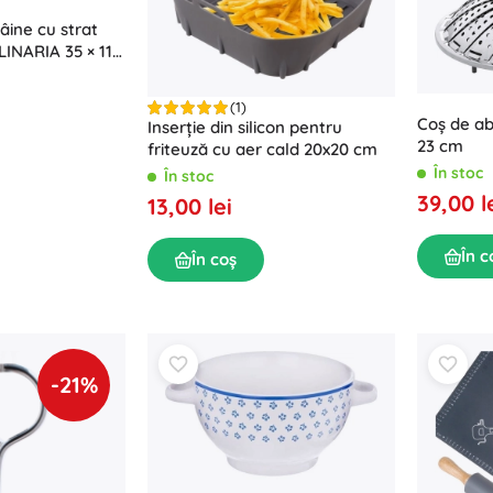
âine cu strat
INARIA 35 × 11,5
(1)
Coș de abu
Inserție din silicon pentru
23 cm
friteuză cu aer cald 20x20 cm
În stoc
În stoc
39,00 l
13,00 lei
În c
În coș
-21%