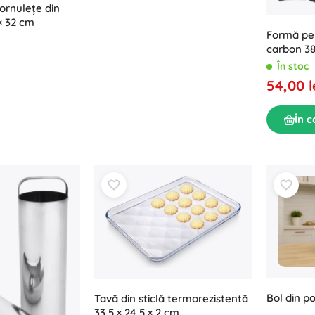
ornulețe din
× 32 cm
Formă pen
carbon 3
În stoc
54,00 l
În c
Bol din po
Tavă din sticlă termorezistentă
33,5 × 24,5 × 2 cm