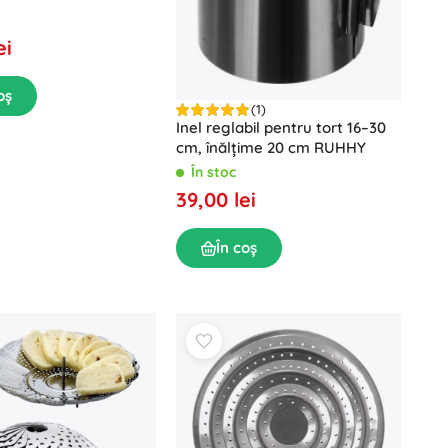
ei
oș
(1)
Inel reglabil pentru tort 16–30
cm, înălțime 20 cm RUHHY
În stoc
39,00 lei
În coș