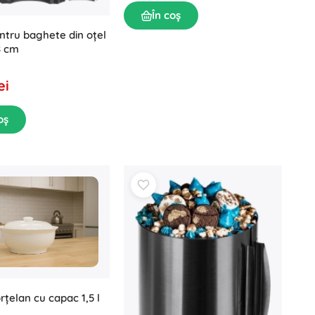
În coș
tru baghete din oțel
8 cm
ei
oș
rțelan cu capac 1,5 l