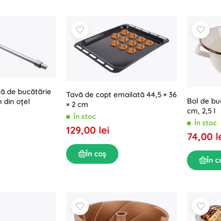
ă de bucătărie
Tavă de copt emailată 44,5 × 36
Bol de bu
 din oțel
× 2 cm
cm, 2,5 l
În stoc
În stoc
129,00 lei
74,00 l
În coș
În c