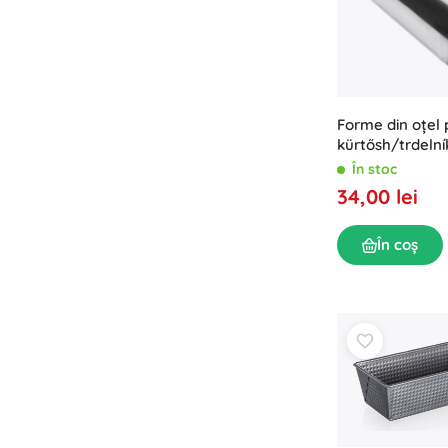
Forme din oțel 
kürtősh/trdelní
În stoc
34,00 lei
În coș