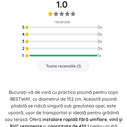
1.0
recenzie
5
0
x
4
0
x
3
0
x
2
0
x
1
1
x
Toate recenziile
(
1
)
Bucurați-vă de vară cu practica piscină pentru copii
BESTWAY, cu diametrul de 152 cm. Această piscină
pliabilă se ridică singură sub greutatea apei, este
ușoară, ușor de transportat și ideală pentru grădină
sau terasă. Oferă
instalare rapidă fără umflare
,
vinil și
PVC rezistente
și
capacitate de 435 l
pentru multă