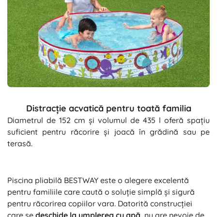
Distracție acvatică pentru toată familia
Diametrul de 152 cm și volumul de 435 l oferă spațiu
suficient pentru răcorire și joacă în grădină sau pe
terasă.
Piscina pliabilă BESTWAY este o alegere excelentă
pentru familiile care caută o soluție simplă și sigură
pentru răcorirea copiilor vara. Datorită construcției
care se
deschide la umplerea cu apă
, nu are nevoie de