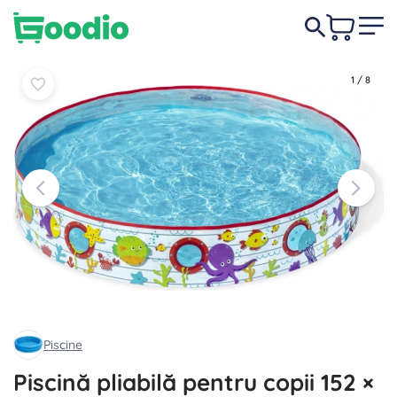
64,00 lei
În coș
În coș
1
/
8
Piscine
Piscină pliabilă pentru copii 152 ×