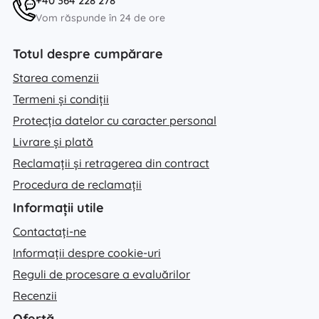
+40 364 228 278
Vom răspunde în 24 de ore
Totul despre cumpărare
Starea comenzii
Termeni și condiții
Protecția datelor cu caracter personal
Livrare și plată
Reclamații și retragerea din contract
Procedura de reclamații
Informații utile
Contactați-ne
Informații despre cookie-uri
Reguli de procesare a evaluărilor
Recenzii
Ofertă