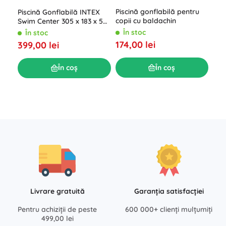
Piscină gonflabilă pentru
Piscină Gonflabilă INTEX
copii cu baldachin
Swim Center 305 x 183 x 56
cm
În stoc
În stoc
Bes
gon
174,00 lei
399,00 lei
2‑în
Î
86 
69,
În coș
În coș
Livrare gratuită
Garanția satisfacției
Pentru achiziții de peste
600 000+ clienți mulțumiți
499,00 lei