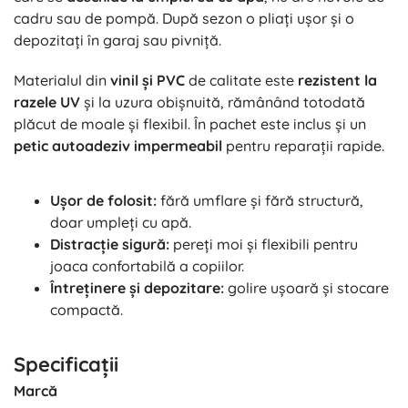
cadru sau de pompă. După sezon o pliați ușor și o
depozitați în garaj sau pivniță.
Materialul din
vinil și PVC
de calitate este
rezistent la
razele UV
și la uzura obișnuită, rămânând totodată
plăcut de moale și flexibil. În pachet este inclus și un
petic autoadeziv impermeabil
pentru reparații rapide.
Ușor de folosit:
fără umflare și fără structură,
doar umpleți cu apă.
Distracție sigură:
pereți moi și flexibili pentru
joaca confortabilă a copiilor.
Întreținere și depozitare:
golire ușoară și stocare
compactă.
Specificații
Marcă