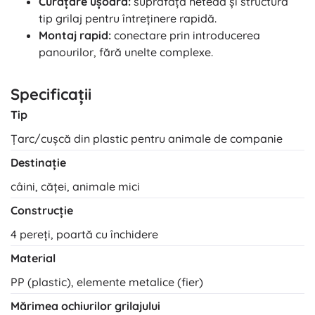
Curățare ușoară:
suprafață netedă și structură
tip grilaj pentru întreținere rapidă.
Montaj rapid:
conectare prin introducerea
panourilor, fără unelte complexe.
Specificații
Tip
Țarc/cuşcă din plastic pentru animale de companie
Destinație
câini, căței, animale mici
Construcție
4 pereți, poartă cu închidere
Material
PP (plastic), elemente metalice (fier)
Mărimea ochiurilor grilajului