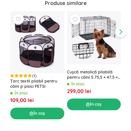
Produse similare
Cușcă metalică pliabilă
Țar
(1)
pentru câini S 75,5 × 47,5 ×
ani
Țarc textil pliabil pentru
54 cm
umb
În stoc
S
câini și pisici PETSI
cm
299,00 lei
139
În stoc
109,00 lei
În coș
În coș