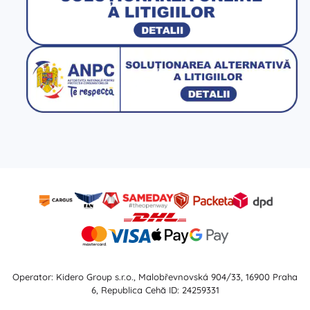
Operator: Kidero Group s.r.o., Malobřevnovská 904/33, 16900 Praha
6, Republica Cehă ID: 24259331