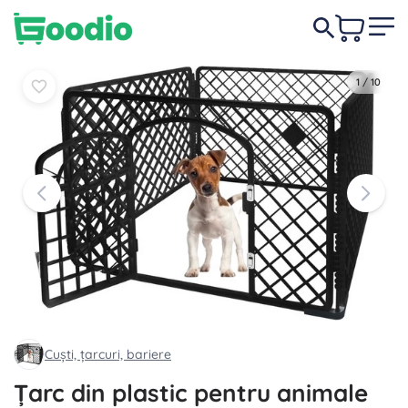
229,00 lei
În coș
În coș
1
/
10
Cuști, țarcuri, bariere
Țarc din plastic pentru animale