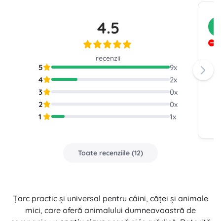
4.5
C
N
recenzii
5
9
x
4
2
x
3
0
x
2
0
x
1
1
x
Toate recenziile
(
12
)
Țarc practic și universal pentru câini, căței și animale
mici, care oferă animalului dumneavoastră de