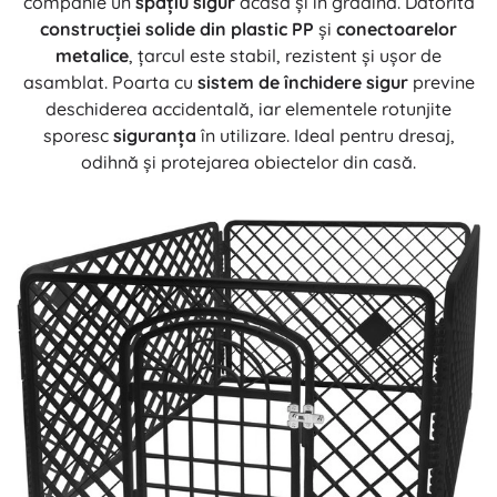
companie un
spațiu sigur
acasă și în grădină. Datorită
construcției solide din plastic PP
și
conectoarelor
metalice
, țarcul este stabil, rezistent și ușor de
asamblat. Poarta cu
sistem de închidere sigur
previne
deschiderea accidentală, iar elementele rotunjite
sporesc
siguranța
în utilizare. Ideal pentru dresaj,
odihnă și protejarea obiectelor din casă.