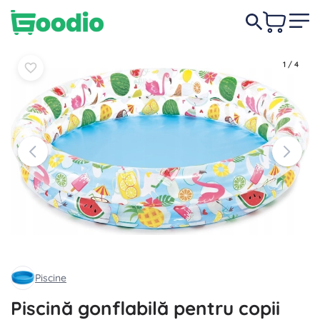
39,00 lei
În coș
În coș
1
/
4
Piscine
Piscină gonflabilă pentru copii