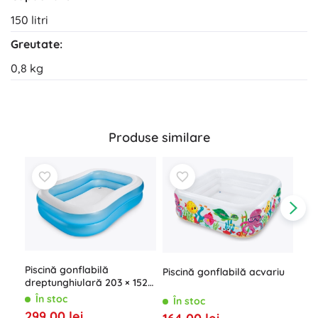
150 litri
Greutate:
0,8 kg
Produse similare
Piscină gonflabilă
Piscină gonflabilă acvariu
dreptunghiulară 203 × 152 ×
48 cm
În stoc
În stoc
Pis
299,00 lei