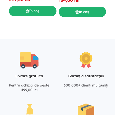
164,00 lei
cop
Î
În coș
În coș
174
Livrare gratuită
Garanția satisfacției
Pentru achiziții de peste
600 000+ clienți mulțumiți
499,00 lei