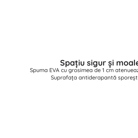
Spațiu sigur și moal
Spuma EVA cu grosimea de 1 cm atenuează
Suprafața antiderapantă sporește 