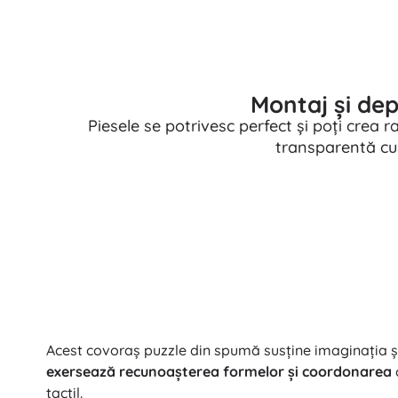
Montaj și de
Piesele se potrivesc perfect și poți crea 
transparentă cu
Acest covoraș puzzle din spumă susține imaginația și 
exersează recunoașterea formelor și coordonarea
tactil.