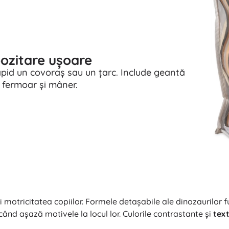
pozitare ușoare
rapid un covoraș sau un țarc. Include geantă
 fermoar și mâner.
motricitatea copiilor. Formele detașabile ale dinozaurilor fu
când așază motivele la locul lor. Culorile contrastante și
text