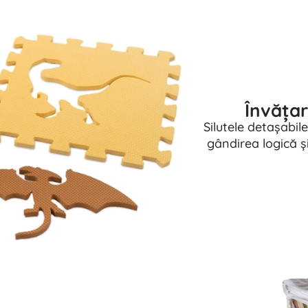
Învățar
Silutele detașabil
gândirea logică ș