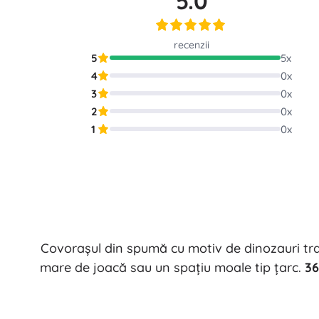
5.0
Puzzle
recenzii
5
5
x
4
0
x
3
0
x
2
0
x
1
0
x
Covorașul din spumă cu motiv de dinozauri tran
mare de joacă sau un spațiu moale tip țarc.
36