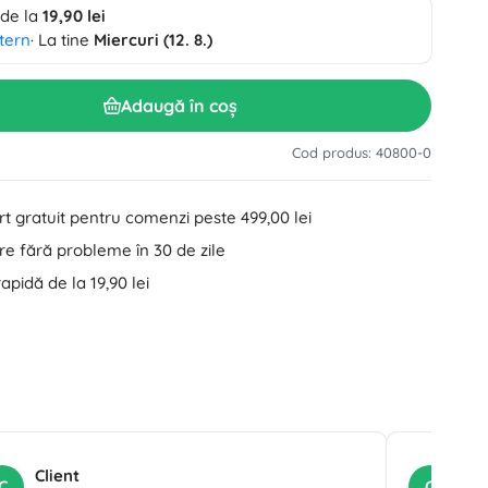
 de la
19,90 lei
Accesorii pentru lavoar
Decorațiuni
tern
· La tine
Miercuri (12. 8.)
Accesorii pentru toaletă
Accesorii pentru cadă și duș
Figurine
Adaugă în coș
Textile pentru baie
Cod produs: 40800-0
t gratuit pentru comenzi peste 499,00 lei
e fără probleme în 30 de zile
rapidă de la 19,90 lei
Păpuși și bebeluși
Cărți
Client
Cli
C
C