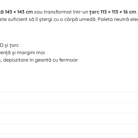
ă 143 × 143 cm
sau transformat într-un
țarc 113 × 113 × 16 cm
ste suficient să îl ștergi cu o cârpă umedă. Paleta neutră el
 și țarc
ență și margini moi
ă, depozitare în geantă cu fermoar