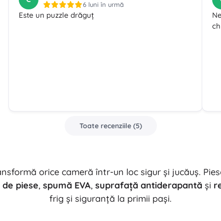
6 luni în urmă
Este un puzzle drăguț
Ne
ch
Toate recenziile
(
5
)
sformă orice cameră într-un loc sigur și jucăuș. Piese
 de piese
,
spumă EVA
,
suprafață antiderapantă
și
r
frig și siguranță la primii pași.