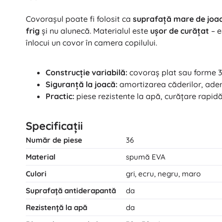
Covorașul poate fi folosit ca
suprafață mare de joac
frig
și nu alunecă. Materialul este
ușor de curățat
– e
înlocui un covor în camera copilului.
Construcție variabilă:
covoraș plat sau forme 3D
Siguranță la joacă:
amortizarea căderilor, ader
Practic:
piese rezistente la apă, curățare rapid
Specificații
Număr de piese
36
Material
spumă EVA
Culori
gri, ecru, negru, maro
Suprafață antiderapantă
da
Rezistență la apă
da