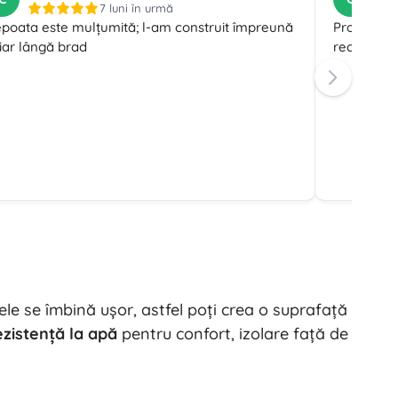
7 luni în urmă
poata este mulțumită; l-am construit împreună
Produsul c
iar lângă brad
recomand 
le se îmbină ușor, astfel poți crea o suprafață
ezistență la apă
pentru confort, izolare față de