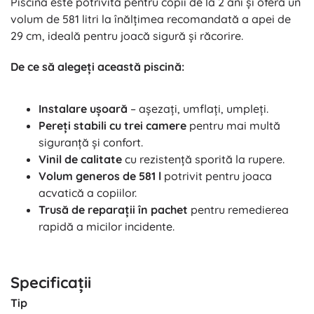
Piscina este potrivită pentru copii de la 2 ani și oferă un
volum de 581 litri la înălțimea recomandată a apei de
29 cm, ideală pentru joacă sigură și răcorire.
De ce să alegeți această piscină:
Instalare ușoară
– așezați, umflați, umpleți.
Pereți stabili cu trei camere
pentru mai multă
siguranță și confort.
Vinil de calitate
cu rezistență sporită la rupere.
Volum generos de 581 l
potrivit pentru joaca
acvatică a copiilor.
Trusă de reparații în pachet
pentru remedierea
rapidă a micilor incidente.
Specificații
Tip