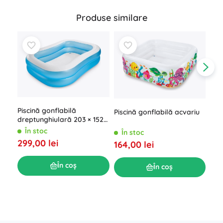
Produse similare
Piscină gonflabilă
Piscină gonflabilă acvariu
dreptunghiulară 203 × 152 ×
48 cm
În stoc
În stoc
Pis
299,00 lei
164,00 lei
cop
Î
În coș
În coș
174