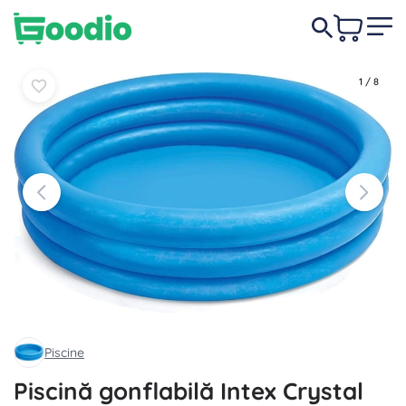
54,00 lei
În coș
În coș
1
/
8
Piscine
Piscină gonflabilă Intex Crystal