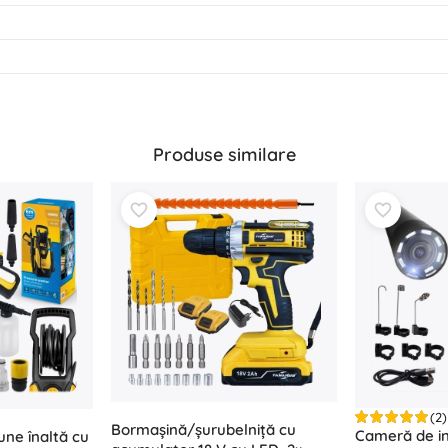
Produse similare
(2)
Bormașină/șurubelniță cu
Cameră de i
une înaltă cu