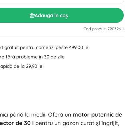
Accesorii pentru lavoar
Decorațiuni
Accesorii pentru toaletă
Adaugă în coș
Accesorii pentru cadă și duș
Figurine
Cod produs: 720326-1
Textile pentru baie
t gratuit pentru comenzi peste 499,00 lei
e fără probleme în 30 de zile
rapidă de la 29,90 lei
Păpuși și bebeluși
mici până la medii. Oferă un
motor puternic de
Cărți
ector de 30 l
pentru un gazon curat și îngrijit,