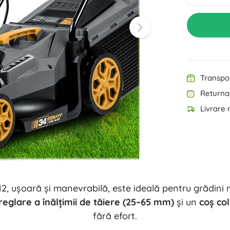
Echipament pentru cei mici
Muzică
Grătare
Decorațiuni
Siguranță
Școală
Organizare
Iluminat de noapte
Transpor
Returnar
Livrare 
Petreceri
, ușoară și manevrabilă, este ideală pentru grădini 
Jucării pentru apă
reglare a înălțimii de tăiere (25–65 mm)
și un
coș col
fără efort.