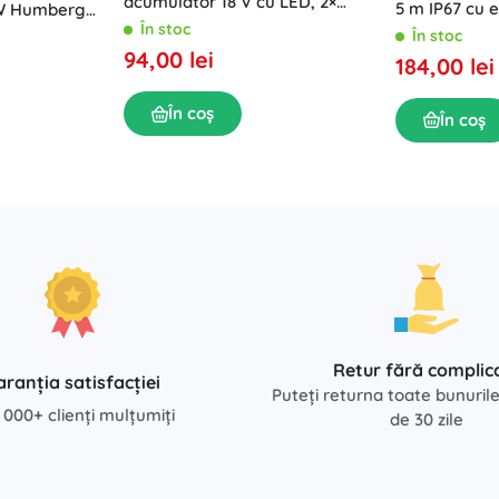
acumulator 18 V cu LED, 2×
5 m IP67 cu e
 W Humberg
baterii 2 Ah și geantă cu
În stoc
LED
În stoc
accesorii
94,00 lei
184,00 lei
În coș
În coș
Retur fără complica
aranția satisfacției
Puteți returna toate bunuril
 000+ clienți mulțumiți
de 30 zile