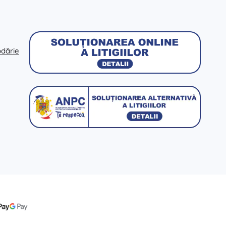
odărie