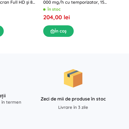
cran Full HD și 8
curată 
000 mg/h cu temporizator, 155
tocător
W
În sto
În stoc
449,0
204,00 lei
În
În coș
ții
Zeci de mii de produse în stoc
e în termen
Livrare în 3 zile