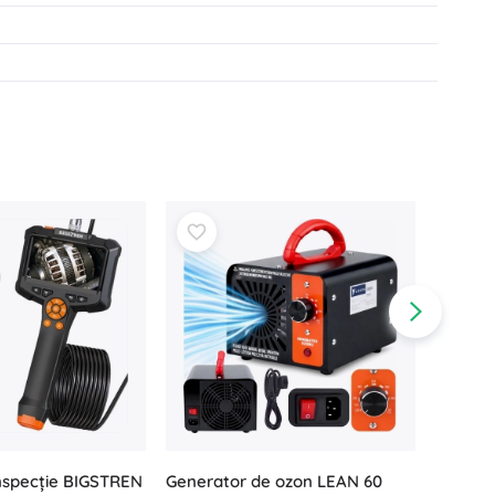
nspecție BIGSTREN
Pompă 
Generator de ozon LEAN 60