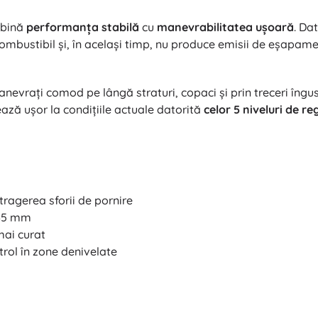
mbină
performanța stabilă
cu
manevrabilitatea ușoară
. Da
mbustibil și, în același timp, nu produce emisii de eșapamen
nevrați comod pe lângă straturi, copaci și prin treceri îngust
ează ușor la condițiile actuale datorită
celor 5 niveluri de reg
ragerea sforii de pornire
–65 mm
mai curat
trol în zone denivelate