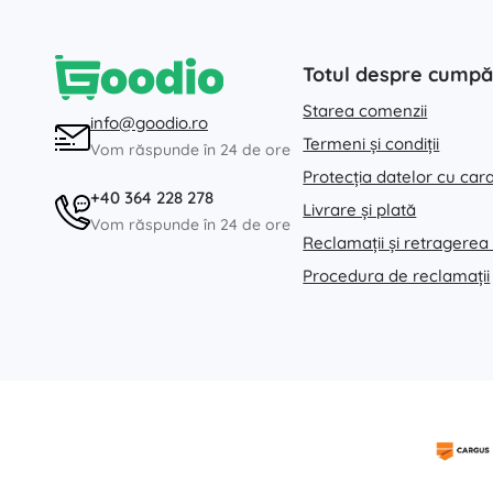
Totul despre cumpă
Starea comenzii
info@goodio.ro
Termeni și condiții
Vom răspunde în 24 de ore
Protecția datelor cu car
+40 364 228 278
Livrare și plată
Vom răspunde în 24 de ore
Reclamații și retragerea
Procedura de reclamații