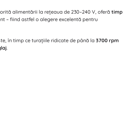
torită alimentării la rețeaua de 230–240 V, oferă
timp
t – fiind astfel o alegere excelentă pentru
e, în timp ce turațiile ridicate de până la
3700 rpm
laj
.