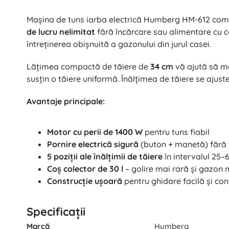
Puzzle
Mașina de tuns iarba electrică Humberg HM-612 co
de lucru nelimitat
fără încărcare sau alimentare cu co
întreținerea obișnuită a gazonului din jurul casei.
Lățimea compactă de tăiere de
34 cm
vă ajută să ma
susțin o tăiere uniformă. Înălțimea de tăiere se ajust
Avantaje principale:
Motor cu perii de 1400 W
pentru tuns fiabil
Pornire electrică sigură
(buton + manetă) fără t
5 poziții ale înălțimii de tăiere
în intervalul 25
Coș colector de 30 l
– golire mai rară și gazon 
Construcție ușoară
pentru ghidare facilă și con
Specificații
Marcă
Humberg