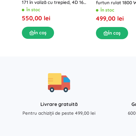
171 în valiză cu trepied, 4D 16
furtun rulat 1800
linii, fascicul verde
HM-300, 230 bar
În stoc
În stoc
550,00 lei
499,00 lei
În coș
În coș
Livrare gratuită
G
Pentru achiziții de peste 499,00 lei
600