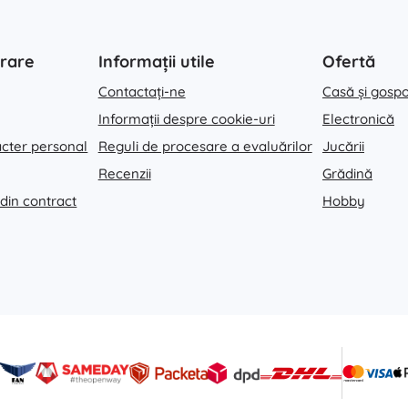
rare
Informații utile
Ofertă
Contactați-ne
Casă și gosp
Informații despre cookie-uri
Electronică
acter personal
Reguli de procesare a evaluărilor
Jucării
Recenzii
Grădină
 din contract
Hobby