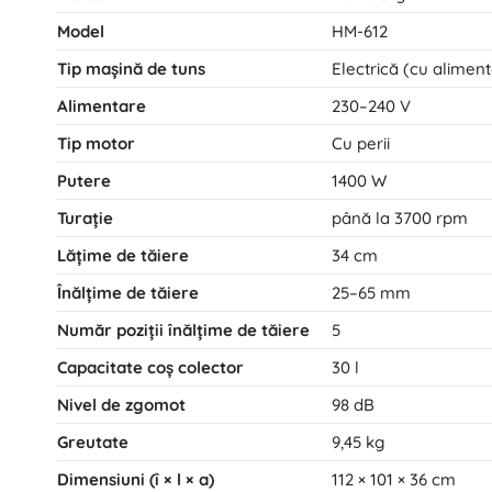
Model
HM-612
Tip mașină de tuns
Electrică (cu aliment
Alimentare
230–240 V
Tip motor
Cu perii
Putere
1400 W
Turație
până la 3700 rpm
Lățime de tăiere
34 cm
Înălțime de tăiere
25–65 mm
Număr poziții înălțime de tăiere
5
Capacitate coș colector
30 l
Nivel de zgomot
98 dB
Greutate
9,45 kg
Dimensiuni (î × l × a)
112 × 101 × 36 cm