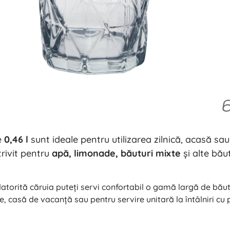
e
0,46 l
sunt ideale pentru utilizarea zilnică, acasă sau
rivit pentru
apă, limonade, băuturi mixte
și alte bău
torită căruia puteți servi confortabil o gamă largă de băutu
, casă de vacanță sau pentru servire unitară la întâlniri cu p