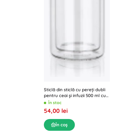
Sticlă din sticlă cu pereți dubli
pentru ceai și infuzii 500 ml cu
sită DOBLO
În stoc
54,00 lei
În coș