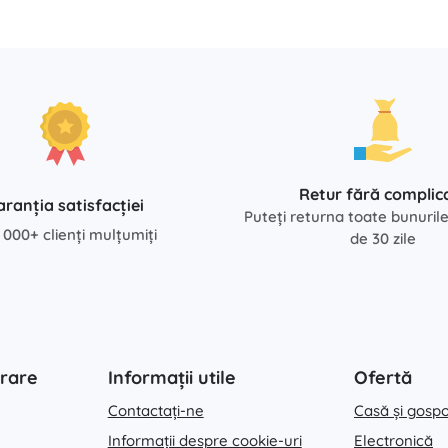
Retur fără complica
aranția satisfacției
Puteți returna toate bunuril
 000+ clienți mulțumiți
de 30 zile
rare
Informații utile
Ofertă
Contactați-ne
Casă și gosp
Informații despre cookie-uri
Electronică