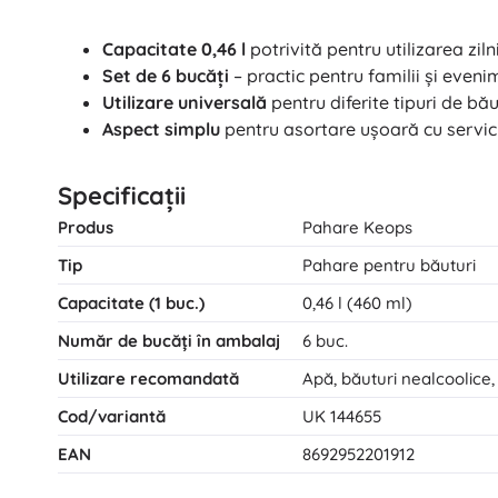
Capacitate 0,46 l
potrivită pentru utilizarea ziln
Set de 6 bucăți
– practic pentru familii și even
Utilizare universală
pentru diferite tipuri de bău
Aspect simplu
pentru asortare ușoară cu servic
Specificații
Produs
Pahare Keops
Tip
Pahare pentru băuturi
Capacitate (1 buc.)
0,46 l (460 ml)
Număr de bucăți în ambalaj
6 buc.
Utilizare recomandată
Apă, băuturi nealcoolice, 
Cod/variantă
UK 144655
EAN
8692952201912