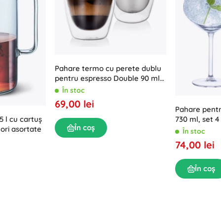
Echipament pentru cei mici
Muzică
Grătare
Decorațiuni
Siguranță
Școală
Organizare
Iluminat de noapte
Pahare termo cu perete dublu
pentru espresso Double 90 ml,
2 buc.
În stoc
69,00 lei
Pahare pentr
5 l cu cartuș
730 ml, set 4
În coș
ori asortate
În stoc
Petreceri
74,00 lei
În coș
Jucării pentru apă