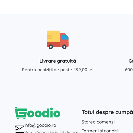
Livrare gratuită
G
Pentru achiziții de peste 499,00 lei
600
Totul despre cumpă
Starea comenzii
info@goodio.ro
Termeni și condiții
Vom răspunde în 24 de ore