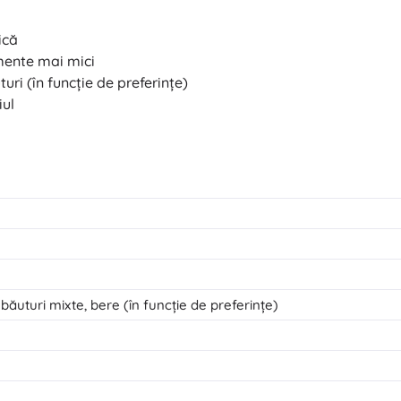
ică
imente mai mici
turi (în funcție de preferințe)
iul
băuturi mixte, bere (în funcție de preferințe)