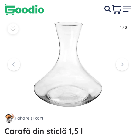
69,00 lei
În coș
În coș
1
/
3
Pahare și căni
Carafă din sticlă 1,5 l