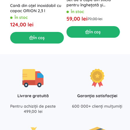
Dou
Î
pentru înghețată și
Cană din oțel inoxidabil cu
deserturi 310 ml
capac ORION 2,3 l
69,
În stoc
În stoc
59,00 lei
79,00 lei
124,00 lei
În coș
În coș
Livrare gratuită
Garanția satisfacției
Pentru achiziții de peste
600 000+ clienți mulțumiți
499,00 lei