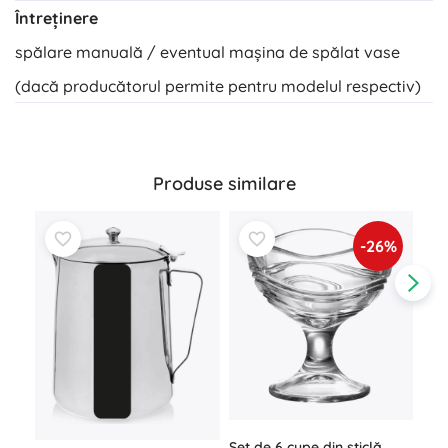
Întreținere
spălare manuală / eventual mașina de spălat vase
(dacă producătorul permite pentru modelul respectiv)
Produse similare
-26%
Pah
dub
Set de 6 cupe din sticlă