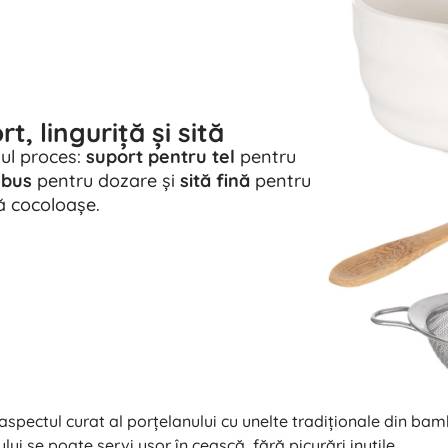
t, linguriță și sită
gul proces:
suport pentru tel
pentru
mbus
pentru dozare și
sită fină
pentru
ă cocoloașe.
pectul curat al porțelanului cu unelte tradiționale din bamb
ui se poate servi ușor în ceașcă, fără picurări inutile.