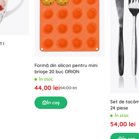
Echipament pentru cei mici
Muzică
Grătare
Decorațiuni
Siguranță
Școală
Organizare
Iluminat de noapte
 l
Formă din silicon pentru mini
brioșe 20 buc ORION
În stoc
44,00 lei
Petreceri
64,00 lei
Set de tacâm
În coș
24 piese
Jucării pentru apă
În stoc
54,00 lei
În coș