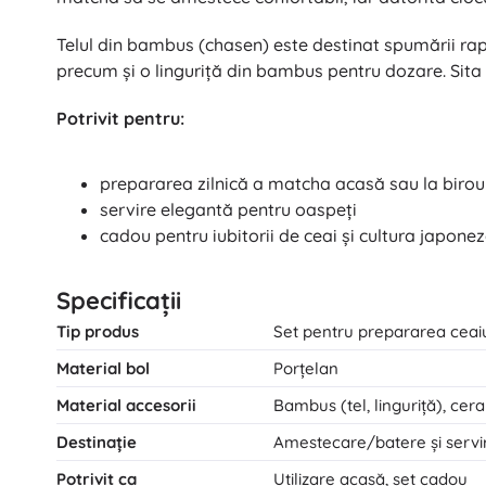
Telul din bambus (chasen) este destinat spumării rapid
precum și o linguriță din bambus pentru dozare. Sita 
Potrivit pentru:
prepararea zilnică a matcha acasă sau la birou
servire elegantă pentru oaspeți
cadou pentru iubitorii de ceai și cultura japone
Specificații
Tip produs
Set pentru prepararea ceai
Material bol
Porțelan
Material accesorii
Bambus (tel, linguriță), cera
Destinație
Amestecare/batere și servi
Potrivit ca
Utilizare acasă, set cadou