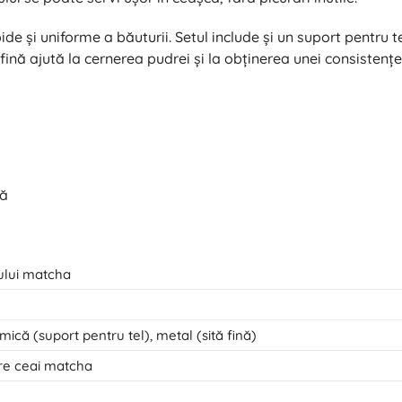
e și uniforme a băuturii. Setul include și un suport pentru te
fină ajută la cernerea pudrei și la obținerea unei consistenț
ză
ului matcha
mică (suport pentru tel), metal (sită fină)
re ceai matcha