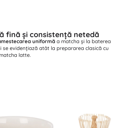
 fină și consistență netedă
amestecarea uniformă
a matcha și la baterea
ii se evidențiază atât la prepararea clasică cu
 matcha latte.