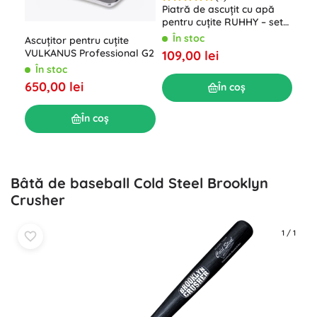
Piatră de ascuțit cu apă
Set
pentru cuțite RUHHY – set
8 pi
cu mai multe granulații și
În stoc
Î
Ascuțitor pentru cuțite
curea de piele
VULKANUS Professional G2
109,00 lei
164
În stoc
650,00 lei
În coș
În coș
Bâtă de baseball Cold Steel Brooklyn
Crusher
1
/
1