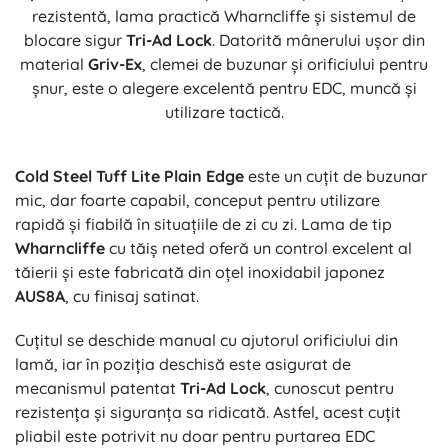
rezistentă, lama practică Wharncliffe și sistemul de
blocare sigur
Tri-Ad Lock
. Datorită mânerului ușor din
material
Griv-Ex
, clemei de buzunar și orificiului pentru
șnur, este o alegere excelentă pentru EDC, muncă și
utilizare tactică.
Cold Steel Tuff Lite Plain Edge
este un cuțit de buzunar
mic, dar foarte capabil, conceput pentru utilizare
rapidă și fiabilă în situațiile de zi cu zi. Lama de tip
Wharncliffe
cu tăiș neted oferă un control excelent al
tăierii și este fabricată din oțel inoxidabil japonez
AUS8A
, cu finisaj satinat.
Cuțitul se deschide manual cu ajutorul orificiului din
lamă, iar în poziția deschisă este asigurat de
mecanismul patentat
Tri-Ad Lock
, cunoscut pentru
rezistența și siguranța sa ridicată. Astfel, acest cuțit
pliabil este potrivit nu doar pentru purtarea EDC