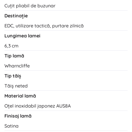
Cuțit pliabil de buzunar
Destinație
EDC, utilizare tactică, purtare zilnică
Lungimea lamei
6,3 cm
Tip lamă
Wharncliffe
Tip tăiș
Tăiș neted
Material lamă
Oțel inoxidabil japonez AUS8A
Finisaj lamă
Satina