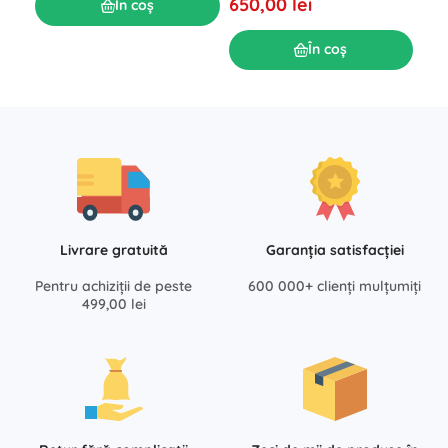
650,00 lei
În coș
În coș
Livrare gratuită
Garanția satisfacției
Pentru achiziții de peste
600 000+ clienți mulțumiți
499,00 lei