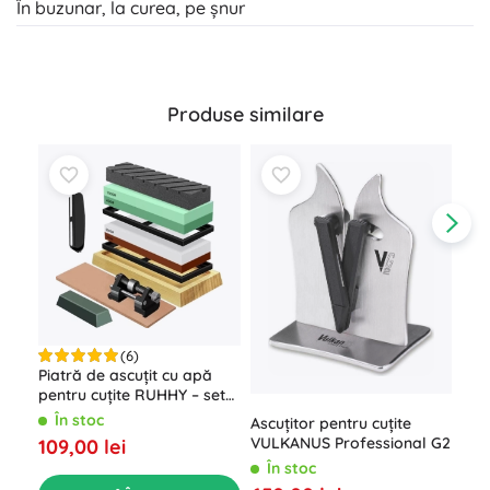
În buzunar, la curea, pe șnur
Produse similare
(6)
Piatră de ascuțit cu apă
Set
pentru cuțite RUHHY – set
8 pi
cu mai multe granulații și
În stoc
Î
Ascuțitor pentru cuțite
curea de piele
VULKANUS Professional G2
109,00 lei
164
În stoc