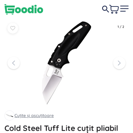
224,00 lei
În coș
În coș
1
/
2
Cuțite și ascuțitoare
Cold Steel Tuff Lite cuțit pliabil