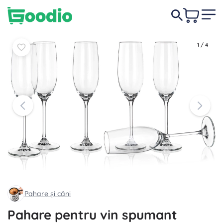
74,00 lei
În coș
În coș
1
/
4
Pahare și căni
Pahare pentru vin spumant