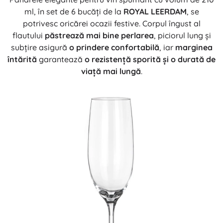
ml, în set de 6 bucăți de la
ROYAL LEERDAM
, se
potrivesc oricărei ocazii festive. Corpul îngust al
flautului
păstrează mai bine perlarea
, piciorul lung și
subțire asigură
o prindere confortabilă
, iar
marginea
întărită
garantează
o rezistență sporită și o durată de
viață mai lungă
.