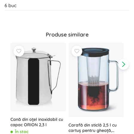
6 buc
Produse similare
Pah
dub
Dou
Î
Cană din oțel inoxidabil cu
capac ORION 2,3 l
69,
Carafă din sticlă 2,5 l cu
cartuș pentru gheață,
În stoc