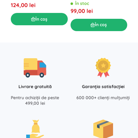
culori asortate
În stoc
124,00 lei
99,00 lei
În coș
În coș
Livrare gratuită
Garanția satisfacției
Pentru achiziții de peste
600 000+ clienți mulțumiți
499,00 lei