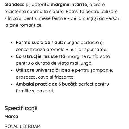
olandeză
și, datorită
marginii întărite
, oferă o
rezistență sporită la ciobire. Potrivite pentru utilizare
zilnică și pentru mese festive – de la nunți și aniversări
la cine romantice.
Formă supla de flaut:
susține perlarea și
concentrează aromele vinurilor spumante.
Construcție rezistentă:
margine ranforsată
pentru o durată de viață mai lungă.
Utilizare universală:
ideale pentru șampanie,
prosecco, cava și frizzante.
Ambalaj practic de 6 bucăți:
perfect pentru
familie și oaspeți.
Specificații
Marcă
ROYAL LEERDAM