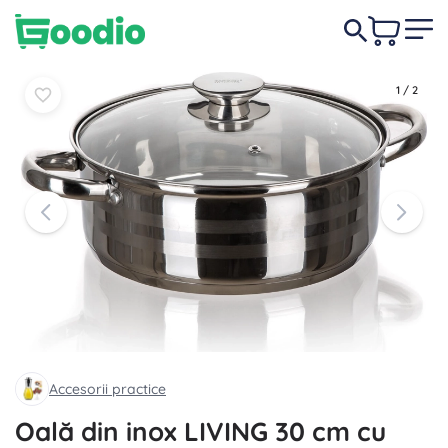
169,00 lei
În coș
În coș
1
/
2
Accesorii practice
Oală din inox LIVING 30 cm cu