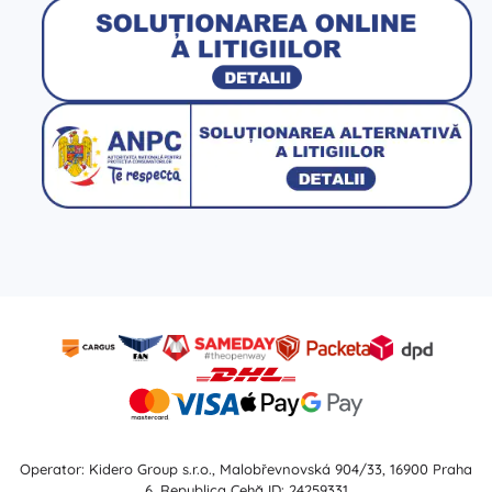
Operator: Kidero Group s.r.o., Malobřevnovská 904/33, 16900 Praha
6, Republica Cehă ID: 24259331