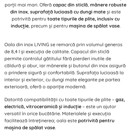
porții mai mari. Oferă
capac din sticlă
,
mânere robuste
din inox
,
suprafață lucioasă cu dungi mate
și este
potrivită pentru
toate tipurile de plite, inclusiv cu
inducție
, precum și pentru
mașina de spălat vase
.
Oala din inox LIVING se remarcă prin volumul generos
de 8,4 l și execuția de calitate. Capacul din sticlă
permite controlul gătitului fără pierderi inutile de
căldură și abur, iar mânerele și butonul din inox asigură
o prindere sigură și confortabilă. Suprafața lucioasă la
interior și exterior, cu dungi mate elegante pe partea
exterioară, oferă o apariție modernă.
Datorită compatibilității cu toate tipurile de plite –
gaz,
electrică, vitroceramică și inducție
– este un ajutor
versatil în orice bucătărie. Materialele și execuția
facilitează întreținerea; oala este
potrivită pentru
mașina de spălat vase
.