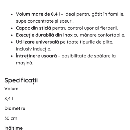
Volum mare de 8,4 l
– ideal pentru gătit în familie,
supe concentrate și sosuri.
Capac din sticlă
pentru control ușor al fierberii.
Execuție durabilă din inox
cu mânere confortabile.
Utilizare universală
pe toate tipurile de plite,
inclusiv inducție.
Întreținere ușoară
– posibilitate de spălare la
mașină.
Specificații
Volum
8,4 l
Diametru
30 cm
Înălțime