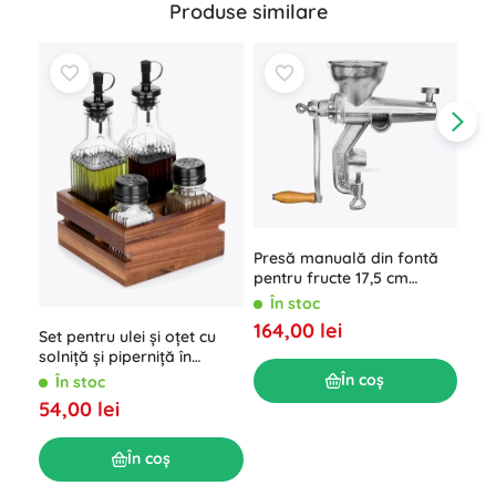
Produse similare
Presă manuală din fontă
Oal
pentru fructe 17,5 cm
2,5
ORION
În stoc
Î
164,00 lei
Set pentru ulei și oțet cu
179
solniță și piperniță în
suport, 5 piese
În coș
În stoc
54,00 lei
În coș