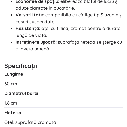
Economie de spațiu:
eliberează blatul de lucru și
aduce claritate în bucătărie.
Versatilitate:
compatibilă cu cârlige tip S uzuale și
coșuri suspendate.
Rezistență:
oțel cu finisaj cromat pentru o durată
lungă de viață.
Întreținere ușoară:
suprafața netedă se șterge cu
o lavetă umedă.
Specificații
Lungime
60 cm
Diametrul barei
1,6 cm
Material
Oțel, suprafață cromată