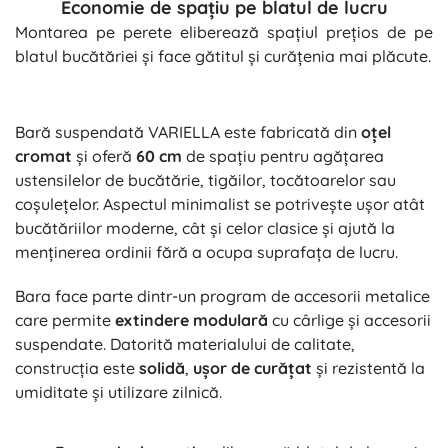
Economie de spațiu pe blatul de lucru
Montarea pe perete eliberează spațiul prețios de pe
blatul bucătăriei și face gătitul și curățenia mai plăcute.
Bară suspendată VARIELLA este fabricată din
oțel
cromat
și oferă
60 cm
de spațiu pentru agățarea
ustensilelor de bucătărie, tigăilor, tocătoarelor sau
coșulețelor. Aspectul minimalist se potrivește ușor atât
bucătăriilor moderne, cât și celor clasice și ajută la
menținerea ordinii fără a ocupa suprafața de lucru.
Bara face parte dintr-un program de accesorii metalice
care permite
extindere modulară
cu cârlige și accesorii
suspendate. Datorită materialului de calitate,
construcția este
solidă
,
ușor de curățat
și rezistentă la
umiditate și utilizare zilnică.