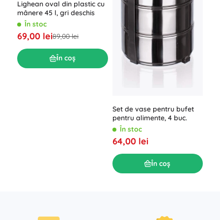
Lighean oval din plastic cu
Str
mânere 45 l, gri deschis
ema
În stoc
Î
69,00 lei
64,
89,00 lei
În coș
Set de vase pentru bufet
pentru alimente, 4 buc.
În stoc
64,00 lei
În coș