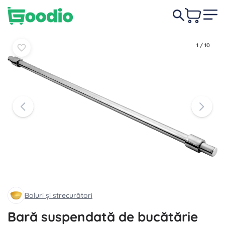
69,00 lei
În coș
În coș
1
/
10
Boluri și strecurători
Bară suspendată de bucătărie