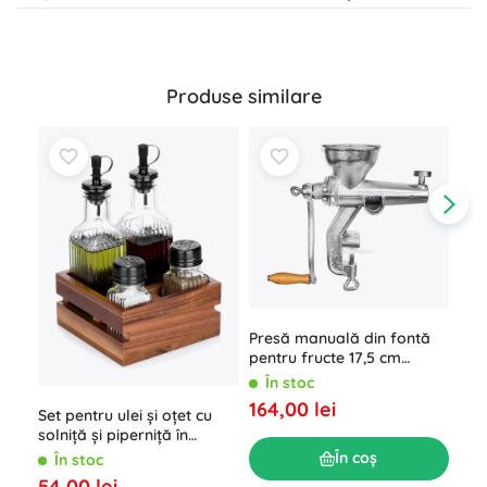
Produse similare
Presă manuală din fontă
Oal
pentru fructe 17,5 cm
2,5
ORION
În stoc
Î
164,00 lei
Set pentru ulei și oțet cu
179
solniță și piperniță în
suport, 5 piese
În coș
În stoc
54,00 lei