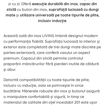
zi cu zi. Oferă
execuție durabilă din inox
,
capac din
sticlă
cu buton din inox,
suprafață lucioasă cu dungi
mate
și
utilizare universală pe toate tipurile de plite,
inclusiv inducție
.
Această oală din inox LIVING îmbină designul modern
cu performanța fiabilă. Suprafața lucioasă la interior și
exterior este completată de trei dungi mate discrete pe
partea exterioară, care conferă vasului un aspect
premium. Capacul din sticlă permite controlul
preparării mâncărurilor fără pierderi inutile de căldură
și abur.
Datorită compatibilității cu toate tipurile de plite,
inclusiv cu inducție, oala se potrivește în orice
bucătărie. Mânerele robuste din inox și butonul asigură
o manipulare confortabilă și sigură, în timp ce
materialul de calitate din oțel inoxidabil 201 este ușor