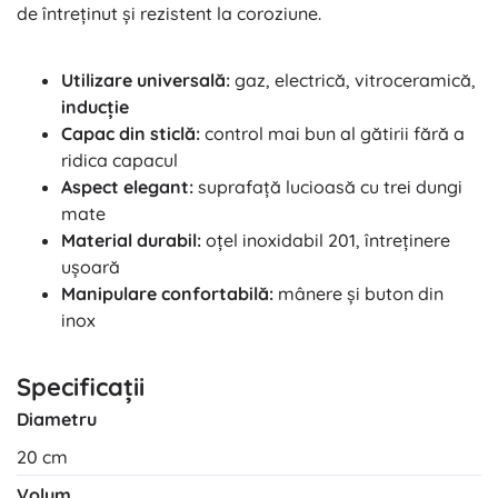
de întreținut și rezistent la coroziune.
Utilizare universală:
gaz, electrică, vitroceramică,
inducție
Capac din sticlă:
control mai bun al gătirii fără a
ridica capacul
Aspect elegant:
suprafață lucioasă cu trei dungi
mate
Material durabil:
oțel inoxidabil 201, întreținere
ușoară
Manipulare confortabilă:
mânere și buton din
inox
Specificații
Diametru
20 cm
Volum