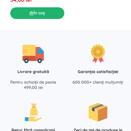
În coș
Livrare gratuită
Garanția satisfacției
Pentru achiziții de peste
600 000+ clienți mulțumiți
499,00 lei
Retur fără complicații
Zeci de mii de produse în