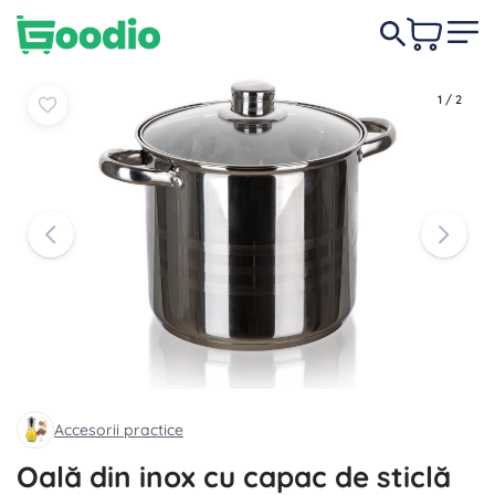
134,00 lei
În coș
În coș
1
/
2
Accesorii practice
Oală din inox cu capac de sticlă