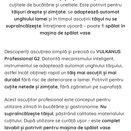
cuțitele de bucătărie și uneltele. Este potrivit pentru
tăișuri drepte și zimțate
, se
adaptează automat
unghiului lamei
și în timpul ascuțirii
tăișul nu se
supraîncălzește
. Întreținere ușoară – poate fi
spălat în
mașina de spălat vase
.
Descoperiți ascuțirea simplă și precisă cu
VULKANUS
Professional G2
. Datorită mecanismului inteligent,
instrumentul se adaptează automat unghiului tăișului,
astfel încât obțineți rapid un
tăiș mai ascuțit și mai
durabil
fără risc de deteriorare a lamei. Potrivit pentru
cuțite netede și zimțate
, fără zgârieturi pe suprafață.
Acest ascuțitor profesional este conceput pentru
utilizare zilnică în bucătărie și gastronomie.
Nu
supraîncălzește tăișul
, păstrând calitatea materialului
cuțitului. După utilizare se curăță ușor – este
complet
lavabil și potrivit pentru mașina de spălat vase
.