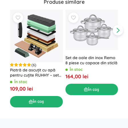
Produse similare
Set de oale din inox Remo
8 piese cu capace din sticlă
(6)
În stoc
Piatră de ascuțit cu apă
Ascu
pentru cuțite RUHHY – set
cuți
164,00 lei
cu mai multe granulații și
În stoc
Î
curea de piele
109,00 lei
154
În coș
În coș