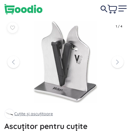
650,00 lei
În coș
În coș
1
/
4
Cuțite și ascuțitoare
Ascuțitor pentru cuțite